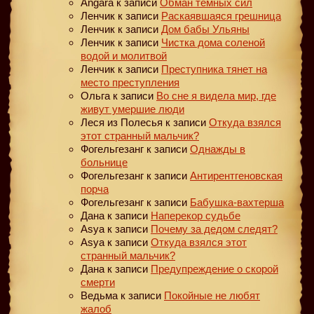
Angara
к записи
Обман тёмных сил
Ленчик
к записи
Раскаявшаяся грешница
Ленчик
к записи
Дом бабы Ульяны
Ленчик
к записи
Чистка дома соленой
водой и молитвой
Ленчик
к записи
Преступника тянет на
место преступления
Ольга
к записи
Во сне я видела мир, где
живут умершие люди
Леся из Полесья
к записи
Откуда взялся
этот странный мальчик?
Фогельгезанг
к записи
Однажды в
больнице
Фогельгезанг
к записи
Антирентгеновская
порча
Фогельгезанг
к записи
Бабушка-вахтерша
Дана
к записи
Наперекор судьбе
Asya
к записи
Почему за дедом следят?
Asya
к записи
Откуда взялся этот
странный мальчик?
Дана
к записи
Предупреждение о скорой
смерти
Ведьма
к записи
Покойные не любят
жалоб