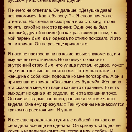
русском у них слегка акцент другой.
Я ничего не ответила. Он дальше: «Девушка давай
познакомимся. Как тебя зовут?». Я снова ничего не
ответила. Но слегка посмотрела в их сторону, чтобы
понять, какой из них это кричит. Один очень был
высокий, другой пониже (но как раз таким ростом, как
мой парень был, да и одежда по стилю похожая). И это
он
и кричал. Он не раз еще кричал это.
Я пока не настроена ни на какие новые знакомства, и я
ему ничего не отвечала. Но почему-то какой-то
внутренний страх был, что улица пустая, их двое, может
еще и не трезвые не понятно же. Потом шла какая-то
женщина с собачкой, подошла ко мне поговорить. А он и
при женщине кричал: «Знакомиться будем?». Женщина
эта сказала мне, что парни какие-то странные. То есть
выходит не одна я их видела, но и эта женщина тоже.
Она живет в доме напротив, раньше я ее тоже часто
видела. Она ему крикнула: » Так мужчины не знакомятся
криком на расстоянии». И ушла.
Я все еще продолжала гулять с собакой, так как она
свои дела все еще не сделала. Он крикнул: «Ладно, не
хочешь издали знакомиться, тогда я иду к тебе».
И