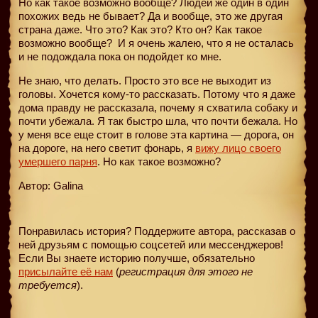
Но как такое возможно вообще? Людей же один в один
похожих ведь не бывает? Да и вообще, это же другая
страна даже. Что это? Как это? Кто он? Как такое
возможно вообще?
И я очень жалею, что я не осталась
и не подождала пока он подойдет ко мне.
Не знаю, что делать. Просто это все не выходит из
головы. Хочется кому-то рассказать. Потому что я даже
дома правду не рассказала, почему я схватила собаку и
почти убежала. Я так быстро шла, что почти бежала. Но
у меня все еще стоит в голове эта картина — дорога, он
на дороге, на него светит фонарь, я
вижу лицо своего
умершего парня
. Но как такое возможно?
Автор: Galina
Понравилась история? Поддержите автора, рассказав о
ней друзьям с помощью соцсетей или мессенджеров!
Если Вы знаете историю получше, обязательно
присылайте её нам
(
регистрация для этого не
требуется
).