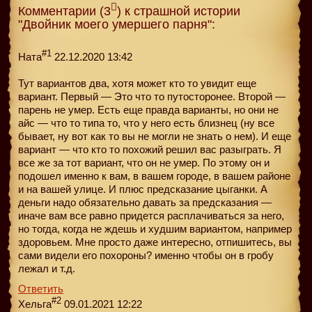
Комментарии (3
) к страшной истории
"Двойник моего умершего парня":
#1
Ната
22.12.2020 13:42
Тут вариантов два, хотя может кто то увидит еще
вариант. Первый — Это что то путосторонее. Второй —
парень не умер. Есть еще правда варианты, но они не
айс — что то типа то, что у него есть близнец (ну все
бывает, ну вот как то вы не могли не знать о нем). И еще
вариант — что кто то похожий решил вас разыграть. Я
все же за тот вариант, что он не умер. По этому он и
подошел именно к вам, в вашем городе, в вашем районе
и на вашей улице. И плюс предсказание цыганки. А
деньги надо обязательно давать за предсказания —
иначе вам все равно придется расплачиваться за него,
но тогда, когда не ждешь и худшим вариантом, например
здоровьем. Мне просто даже интересно, отпишитесь, вы
сами видели его похороны? именно чтобы он в гробу
лежал и т.д.
Ответить
#2
Хельга
09.01.2021 12:22