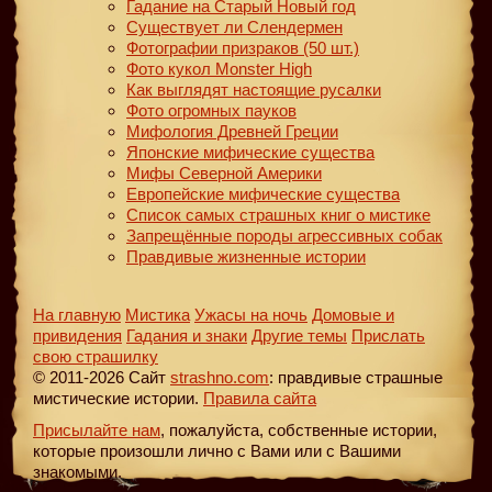
Гадание на Старый Новый год
Существует ли Слендермен
Фотографии призраков (50 шт.)
Фото кукол Monster High
Как выглядят настоящие русалки
Фото огромных пауков
Мифология Древней Греции
Японские мифические существа
Мифы Северной Америки
Европейские мифические существа
Список самых страшных книг о мистике
Запрещённые породы агрессивных собак
Правдивые жизненные истории
На главную
Мистика
Ужасы на ночь
Домовые и
привидения
Гадания и знаки
Другие темы
Прислать
свою страшилку
© 2011-2026 Сайт
strashno.com
: правдивые страшные
мистические истории.
Правила сайта
Присылайте нам
, пожалуйста, собственные истории,
которые произошли лично с Вами или с Вашими
знакомыми.