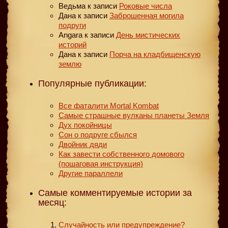
Ведьма
к записи
Роковые числа
Дана
к записи
Заброшенная могила
подруги
Angara
к записи
День мистических
историй
Дана
к записи
Порча на кладбищенскую
землю
Популярные публикации:
Все фаталити Mortal Kombat
Самые страшные вулканы планеты Земля
Дух покойницы
Сон о подруге сбылся
Двойник дяди
Как завести собственного домового
(пошаговая инструкция)
Другие параллели
Самые комментируемые истории за
месяц:
Случайность или предупреждение?