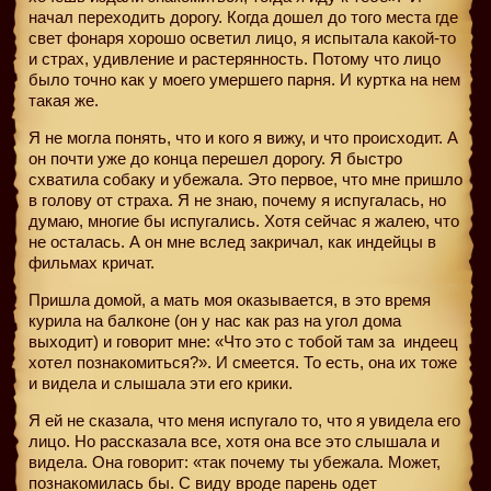
начал переходить дорогу. Когда дошел до того места где
свет фонаря хорошо осветил лицо, я испытала какой-то
и страх, удивление и растерянность. Потому что лицо
было точно как у моего умершего парня. И куртка на нем
такая же.
Я не могла понять, что и кого я вижу, и что происходит. А
он почти уже до конца перешел дорогу. Я быстро
схватила собаку и убежала. Это первое, что мне пришло
в голову от страха. Я не знаю, почему я испугалась, но
думаю, многие бы испугались. Хотя сейчас я жалею, что
не осталась. А он мне вслед закричал, как индейцы в
фильмах кричат.
Пришла домой, а мать моя оказывается, в это время
курила на балконе (он у нас как раз на угол дома
выходит) и говорит мне: «Что это с тобой там за
индеец
хотел познакомиться?». И смеется. То есть, она их тоже
и видела и слышала эти его крики.
Я ей не сказала, что меня испугало то, что я увидела его
лицо. Но рассказала все, хотя она все это слышала и
видела. Она говорит: «так почему ты убежала. Может,
познакомилась бы. С виду вроде парень одет