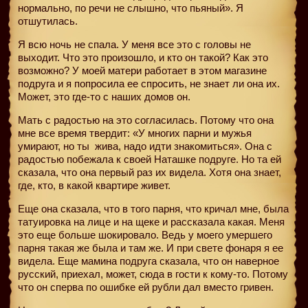
нормально, по речи не слышно, что пьяный». Я
отшутилась.
Я всю ночь не спала. У меня все это с головы не
выходит. Что это произошло, и кто он такой? Как это
возможно? У моей матери работает в этом магазине
подруга и я попросила ее спросить, не знает ли она их.
Может, это где-то с наших домов он.
Мать с радостью на это согласилась. Потому что она
мне все время твердит: «У многих парни и мужья
умирают, но ты
жива, надо идти знакомиться». Она с
радостью побежала к своей Наташке подруге. Но та ей
сказала, что она первый раз их видела. Хотя она знает,
где, кто, в какой квартире живет.
Еще она сказала, что в того парня, что кричал мне, была
татуировка на лице и на щеке и рассказала какая. Меня
это еще больше шокировало. Ведь у моего умершего
парня такая же была и там же. И при свете фонаря я ее
видела. Еще мамина подруга сказала, что он наверное
русский, приехал, может, сюда в гости к кому-то. Потому
что он сперва по ошибке ей рубли дал вместо гривен.