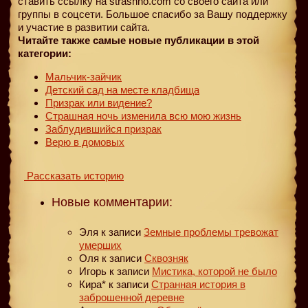
ставить ссылку на strashno.com со своего сайта или
группы в соцсети. Большое спасибо за Вашу поддержку
и участие в развитии сайта.
Читайте также самые новые публикации в этой
категории:
Мальчик-зайчик
Детский сад на месте кладбища
Призрак или видение?
Страшная ночь изменила всю мою жизнь
Заблудившийся призрак
Верю в домовых
Рассказать историю
Новые комментарии:
Эля
к записи
Земные проблемы тревожат
умерших
Оля
к записи
Сквозняк
Игорь
к записи
Мистика, которой не было
Кира*
к записи
Странная история в
заброшенной деревне