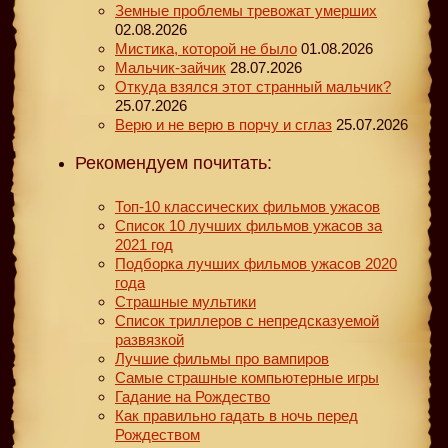
Земные проблемы тревожат умерших
02.08.2026
Мистика, которой не было
01.08.2026
Мальчик-зайчик
28.07.2026
Откуда взялся этот странный мальчик?
25.07.2026
Верю и не верю в порчу и сглаз
25.07.2026
Рекомендуем почитать:
Топ-10 классических фильмов ужасов
Список 10 лучших фильмов ужасов за
2021 год
Подборка лучших фильмов ужасов 2020
года
Страшные мультики
Список триллеров с непредсказуемой
развязкой
Лучшие фильмы про вампиров
Самые страшные компьютерные игры
Гадание на Рождество
Как правильно гадать в ночь перед
Рождеством