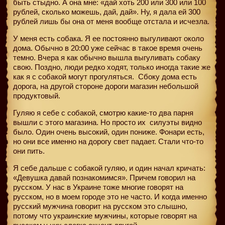
быть стыдно. А она мне: «дай хоть 200 или 300 или 100
рублей, сколько можешь, дай, дай». Ну, я дала ей 300
рублей лишь бы она от меня вообще отстала и исчезла.
У меня есть собака. Я ее постоянно выгуливают около
дома. Обычно в 20:00 уже сейчас в такое время очень
темно. Вчера я как обычно вышла выгуливать собаку
свою. Поздно, люди редко ходят, только иногда такие же
как я с собакой могут прогуляться. Сбоку дома есть
дорога, на другой стороне дороги магазин небольшой
продуктовый.
Гуляю я себе с собакой, смотрю какие-то два парня
вышли с этого магазина. Но просто их
силуэты видно
было. Один очень высокий, один пониже. Фонари есть,
но они все именно на дорогу свет падает. Стали что-то
они пить.
Я себе дальше с собакой гуляю, и один начал кричать:
«Девушка давай познакомимся». Причем говорил на
русском. У нас в Украине тоже многие говорят на
русском, но в моем городе это не часто. И когда именно
русский мужчина говорит на русском это слышно,
потому что украинские мужчины, которые говорят на