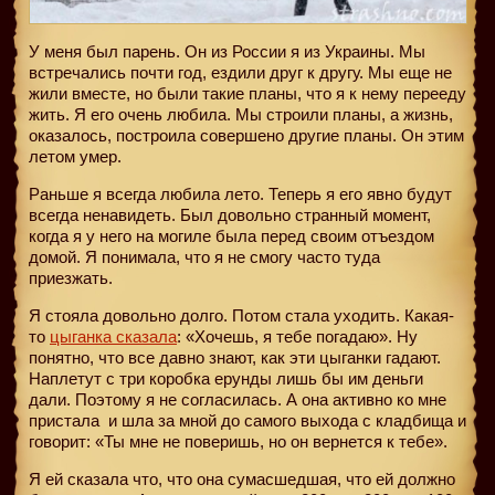
У меня был парень. Он из России я из Украины. Мы
встречались почти год, ездили друг к другу. Мы еще не
жили вместе, но были такие планы, что я к нему перееду
жить. Я его очень любила. Мы строили планы, а жизнь,
оказалось, построила совершено другие планы. Он этим
летом умер.
Раньше я всегда любила лето. Теперь я его явно будут
всегда ненавидеть. Был довольно странный момент,
когда я у него на могиле была перед своим отъездом
домой. Я понимала, что я не смогу часто туда
приезжать.
Я стояла довольно долго. Потом стала уходить. Какая-
то
цыганка сказала
: «Хочешь, я тебе погадаю». Ну
понятно, что все давно знают, как эти цыганки гадают.
Наплетут с три коробка ерунды лишь бы им деньги
дали. Поэтому я не согласилась. А она активно ко мне
пристала
и шла за мной до самого выхода с кладбища и
говорит: «Ты мне не поверишь, но он вернется к тебе».
Я ей сказала что, что она сумасшедшая, что ей должно