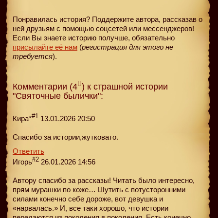
Понравилась история? Поддержите автора, рассказав о
ней друзьям с помощью соцсетей или мессенджеров!
Если Вы знаете историю получше, обязательно
присылайте её нам
(
регистрация для этого не
требуется
).
Комментарии (4
) к страшной истории
"Святочные былички":
#1
Кира*
13.01.2026 20:50
Спасибо за истории,жутковато.
Ответить
#2
Игорь
26.01.2026 14:56
Автору спасибо за рассказы! Читать было интересно,
прям мурашки по коже… Шутить с потусторонними
силами конечно себе дороже, вот девушка и
«нарвалась.» И, все таки хорошо, что истории
передаются из поколения в поколения. Есть конечно