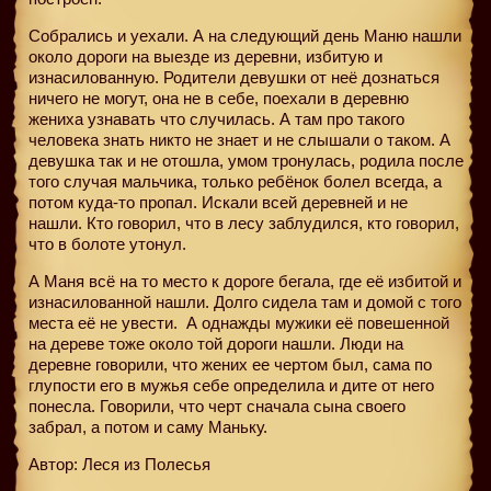
Собрались и уехали. А на следующий день Маню нашли
около дороги на выезде из деревни, избитую и
изнасилованную. Родители девушки от неё дознаться
ничего не могут, она не в себе, поехали в деревню
жениха узнавать что случилась. А там про такого
человека знать никто не знает и не слышали о таком. А
девушка так и не отошла, умом тронулась, родила после
того случая мальчика, только ребёнок болел всегда, а
потом куда-то пропал. Искали всей деревней и не
нашли. Кто говорил, что в лесу заблудился, кто говорил,
что в болоте утонул.
А Маня всё на то место к дороге бегала, где её избитой и
изнасилованной нашли. Долго сидела там и домой с того
места её не увести.
А однажды мужики её повешенной
на дереве тоже около той дороги нашли. Люди на
деревне говорили, что жених ее чертом был, сама по
глупости его в мужья себе определила и дите от него
понесла. Говорили, что черт сначала сына своего
забрал, а потом и саму Маньку.
Автор: Леся из Полесья