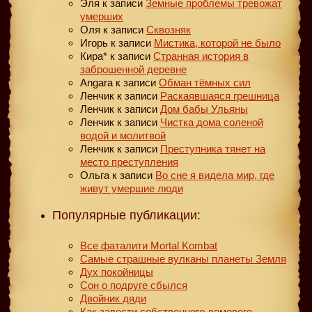
Эля
к записи
Земные проблемы тревожат
умерших
Оля
к записи
Сквозняк
Игорь
к записи
Мистика, которой не было
Кира*
к записи
Странная история в
заброшенной деревне
Angara
к записи
Обман тёмных сил
Ленчик
к записи
Раскаявшаяся грешница
Ленчик
к записи
Дом бабы Ульяны
Ленчик
к записи
Чистка дома соленой
водой и молитвой
Ленчик
к записи
Преступника тянет на
место преступления
Ольга
к записи
Во сне я видела мир, где
живут умершие люди
Популярные публикации:
Все фаталити Mortal Kombat
Самые страшные вулканы планеты Земля
Дух покойницы
Сон о подруге сбылся
Двойник дяди
Как завести собственного домового