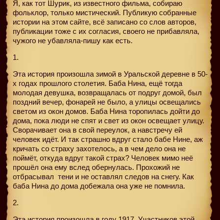
Я, как тот Шурик, из известного фильма, собираю
фольклор, только мистический. Публикую собранные
истории на этом сайте, всё записано со слов авторов,
публикации тоже с их согласия, своего не прибавляла,
чужого не убавляла-пишу как есть.
1.
Эта история произошла зимой в Уральской деревне в 50-
х годах прошлого столетия. Баба Нина, ещё тогда
молодая девушка, возвращалась от подруг домой, был
поздний вечер, фонарей не было, а улицы освещались
светом из окон домов. Баба Нина торопилась дойти до
дома, пока люди не спят и свет из окон освещает улицу.
Сворачивает она в свой переулок, а навстречу ей
человек идёт. И так страшно вдруг стало бабе Нине, аж
кричать со страху захотелось, а в чем дело она не
поймёт, откуда вдруг такой страх? Человек мимо неё
прошёл она ему вслед обернулась. Прохожий не
отбрасывал
тени и не оставлял следов на снегу. Как
баба Нина до дома добежала она уже не помнила.
2.
Эта история произошла в году 1917. Участников этой