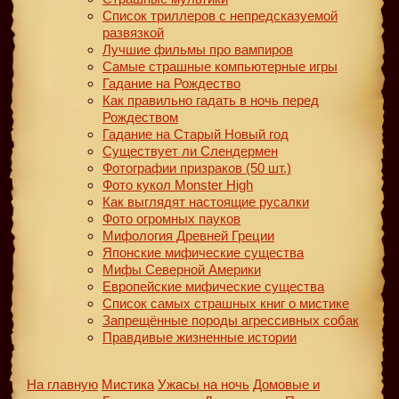
Список триллеров с непредсказуемой
развязкой
Лучшие фильмы про вампиров
Самые страшные компьютерные игры
Гадание на Рождество
Как правильно гадать в ночь перед
Рождеством
Гадание на Старый Новый год
Существует ли Слендермен
Фотографии призраков (50 шт.)
Фото кукол Monster High
Как выглядят настоящие русалки
Фото огромных пауков
Мифология Древней Греции
Японские мифические существа
Мифы Северной Америки
Европейские мифические существа
Список самых страшных книг о мистике
Запрещённые породы агрессивных собак
Правдивые жизненные истории
На главную
Мистика
Ужасы на ночь
Домовые и