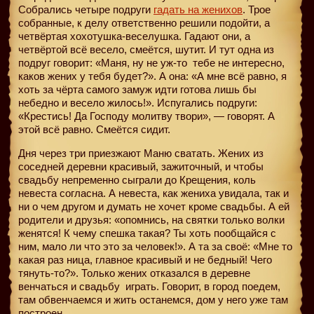
Собрались четыре подруги
гадать на женихов
. Трое
собранные, к делу ответственно решили подойти, а
четвёртая хохотушка-веселушка. Гадают они, а
четвёртой всё весело, смеётся, шутит. И тут одна из
подруг говорит: «Маня, ну не уж-то
тебе не интересно,
каков жених у тебя будет?». А она: «А мне всё равно, я
хоть за чёрта самого замуж идти готова лишь бы
небедно и весело жилось!». Испугались подруги:
«Крестись! Да Господу молитву твори», — говорят. А
этой всё равно. Смеётся сидит.
Дня через три приезжают Маню сватать. Жених из
соседней деревни красивый, зажиточный, и чтобы
свадьбу непременно сыграли до Крещения, коль
невеста согласна. А невеста, как жениха увидала, так и
ни о чем другом и думать не хочет кроме свадьбы. А ей
родители и друзья: «опомнись, на святки только волки
женятся! К чему спешка такая? Ты хоть пообщайся с
ним, мало ли что это за человек!». А та за своё: «Мне то
какая раз ница, главное красивый и не бедный! Чего
тянуть-то?». Только жених отказался в деревне
венчаться и свадьбу
играть. Говорит, в город поедем,
там обвенчаемся и жить останемся, дом у него уже там
построен.