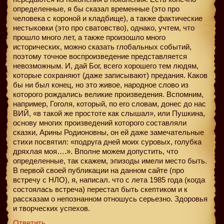
определенные, я бы сказал временные (это про
человека с короной и кладбище), а также фактические
нестыковки (это про сватовство), однако, учтем, что
прошло много лет, а также произошло много
исторических, можно сказать глобальных событий,
поэтому точное воспроизведение представляется
невозможным. И, дай Бог, всего хорошего тем людям,
которые сохраняют (даже записывают) предания. Каков
бы ни был конец, но это живое, народное слово из
которого рождались великие произведения. Вспомним,
например, Гоголя, который, по его словам, донес до нас
ВИЙ, «в такой же простоте как слышал», или Пушкина,
основу многих произведений которого составляли
сказки, Арины Родионовны, он ей даже замечательные
стихи посвятил: «подруга дней моих суровых, голубка
дряхлая моя….». Вполне можем допустить, что
определенные, так скажем, эпизоды имели место быть.
В первой своей публикации на данном сайте (про
встречу с НЛО), я, написал. что с лета 1985 года (когда
состоялась встреча) перестал быть скептиком и к
рассказам о непознанном отношусь серьезно. Здоровья
и творческих успехов.
Ответить