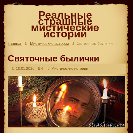
Реальные
страшные
мистические
истории
Главная
Мистические истории
Святочные былички
Святочные былички
10.01.2026
4
Мистические истории