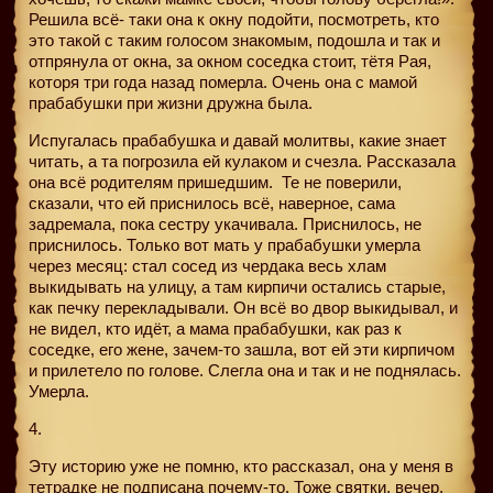
Решила всё- таки она к окну подойти, посмотреть, кто
это такой с таким голосом знакомым, подошла и так и
отпрянула от окна, за окном соседка стоит, тётя Рая,
которя три года назад померла. Очень она с мамой
прабабушки при жизни дружна была.
Испугалась прабабушка и давай молитвы, какие знает
читать, а та погрозила ей кулаком и счезла. Рассказала
она всё родителям пришедшим.
Те не поверили,
сказали, что ей приснилось всё, наверное, сама
задремала, пока сестру укачивала. Приснилось, не
приснилось. Только вот мать у прабабушки умерла
через месяц: стал сосед из чердака весь хлам
выкидывать на улицу, а там кирпичи остались старые,
как печку перекладывали. Он всё во двор выкидывал, и
не видел, кто идёт, а мама прабабушки, как раз к
соседке, его жене, зачем-то зашла, вот ей эти кирпичом
и прилетело по голове. Слегла она и так и не поднялась.
Умерла.
4.
Эту историю уже не помню, кто рассказал, она у меня в
тетрадке не подписана почему-то. Тоже святки, вечер.