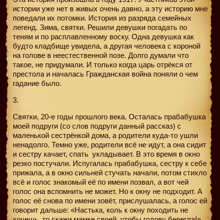
истории уже нет в живых очень давно, а эту историю мне
поведали их потомки. История из разряда семейных
легенд. Зима, святки. Решили девушки погадать по
теням и по расплавленному воску. Одна девушка как
будто кладбище увидела, а другая человека с короной
на голове в неестественной позе. Долго думали что
такое, не придумали. И только когда царь отрёкся от
престола и началась Гражданская война поняли о чем
гадание было.
3.
Святки, 20-е годы прошлого века. Осталась прабабушка
моей подруги (со слов подруги данный рассказ) с
маленькой сестрёнкой дома, а родители куда-то ушли
ненадолго. Темно уже, родители всё не идут, а она сидит
и сестру качает, спать
укладывает. В это время в окно
резко постучали. Испугалась прабабушка, сестру к себе
прижала, а в окно сильней стучать начали, потом стихло
всё и голос знакомый её по имени позвал, а вот чей
голос она вспомнить не может. Но к окну не подходит. А
голос её снова по имени зовёт, прислушалась, а голос ей
говорит дальше: «Настька, коль к окну походить не
хочешь, то скажи мамке своей, чтобы голову берегла!».