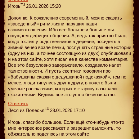
#3
Игорь
26.01.2026 15:20
Дополню. К сожалению современный, можно сказать
«заведенный» ритм жизни нарушил наши
взаимоотношения. Ибо все больше и больше мы
ощущаем дефицит общения. А, ведь так приятно было,
когда гостил у родственников в деревне, посидеть в
зимний вечер возле печки, послушать страшные истории
(одну из них, а точнее состоящую из двух) опубликовали
и на этом сайте, хотя писал ее в качестве комментария.
Все это безусловно завораживало, создавало налет
таинственности. И пусть скептики говорили про
«бабушкины сказки с дедушкиной подсказкой», тем не
менее, люди тянулись друг к другу, в почете были
умелые рассказчики, которых в старину называли
сказителями. Видимо все это ушло безвозвратно.
Ответить
#4
Леся из Полесья
28.01.2026 17:10
Игорь, спасибо большое. Если ещё кто-нибудь что-то
мне интересное расскажет и разрешит выложить, то
обязательно поделюсь на этом сайте