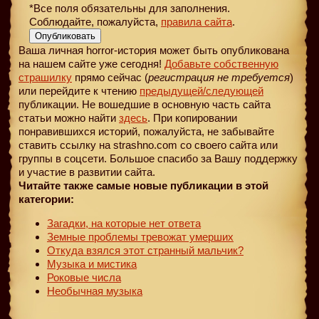
*Все поля обязательны для заполнения.
Соблюдайте, пожалуйста,
правила сайта
.
Опубликовать
Ваша личная horror-история может быть опубликована
на нашем сайте уже сегодня!
Добавьте собственную
страшилку
прямо сейчас (
регистрация не требуется
)
или перейдите к чтению
предыдущей
/следующей
публикации. Не вошедшие в основную часть сайта
статьи можно найти
здесь
. При копировании
понравившихся историй, пожалуйста, не забывайте
ставить ссылку на strashno.com со своего сайта или
группы в соцсети. Большое спасибо за Вашу поддержку
и участие в развитии сайта.
Читайте также самые новые публикации в этой
категории:
Загадки, на которые нет ответа
Земные проблемы тревожат умерших
Откуда взялся этот странный мальчик?
Музыка и мистика
Роковые числа
Необычная музыка