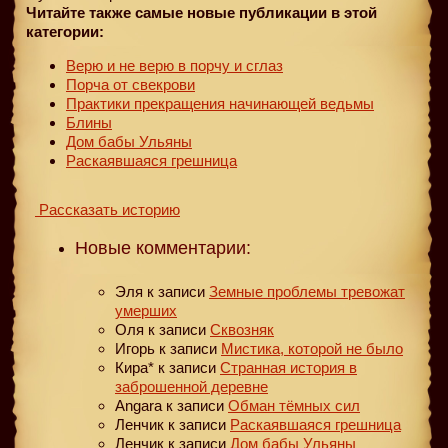
Читайте также самые новые публикации в этой
категории:
Верю и не верю в порчу и сглаз
Порча от свекрови
Практики прекращения начинающей ведьмы
Блины
Дом бабы Ульяны
Раскаявшаяся грешница
Рассказать историю
Новые комментарии:
Эля
к записи
Земные проблемы тревожат
умерших
Оля
к записи
Сквозняк
Игорь
к записи
Мистика, которой не было
Кира*
к записи
Странная история в
заброшенной деревне
Angara
к записи
Обман тёмных сил
Ленчик
к записи
Раскаявшаяся грешница
Ленчик
к записи
Дом бабы Ульяны