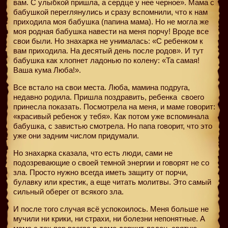
вам. С улыбкой пришла, а сердце у нее черное». Мама с
бабушкой переглянулись и сразу вспомнили, что к нам
приходила моя бабушка (папина мама). Но не могла же
моя родная бабушка навести на меня порчу! Вроде все
свои были. Но знахарка не унималась: «С ребенком к
вам приходила. На десятый день после родов». И тут
бабушка как хлопнет ладонью по колену: «Та самая!
Ваша кума Люба!».
Все встало на свои места. Люба, мамина подруга,
недавно родила. Пришла поздравить, ребенка
своего
принесла показать. Посмотрела на меня, и маме говорит:
«красивый ребенок у тебя». Как потом уже вспоминала
бабушка, с завистью смотрела. Но папа говорит, что это
уже они задним числом придумали.
Но знахарка сказала, что есть люди, сами не
подозревающие о своей темной энергии и говорят не со
зла. Просто нужно всегда иметь защиту от порчи,
булавку или крестик, а еще читать молитвы. Это самый
сильный оберег от всякого зла.
И после того случая всё успокоилось. Меня больше не
мучили ни крики, ни страхи, ни болезни непонятные. А