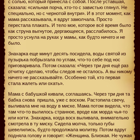
с солью, который принесла с собой. После уставшая,
сказала: «сильная порча, кто-то с завистью глянул. Не
специально, но с чернотой внутри». И в этот момент, как
мама рассказывала, я вдруг замолчала. Просто
перестала плакать. И тело мое, которое всё время было
как струна выгнутое, дергающееся, расслабилось. Я
просто уснула на руках у мамы, как будто ничего и не
было.
Знахарка еще минут десять посидела, воды святой из
пузырька побрызгала по углам, что-то себе под нос
приговаривала. Потом сказала: «Через три дня ещё раз
отчитку сделаю, чтобы следов не осталось. А вы никому
ничего не рассказывайте. Особенно той, кто первая
стала жалеть или охать».
Мама с бабушкой кивали, соглашаясь. Через три дня та
бабка снова
пришла, уже с воском. Растопила свечу,
выливала мне на воду в миске. Мама потом видела, что
там что-то вылилось странное, вроде как морда чья-то
или когти. Знахарка, когда воск выливала, внимательно
смотрела в ту миску. Сидела молча, только губы
шевелились, будто продолжала молитву. Потом вдруг
подняла голову и говорит: «Женщина. Близкая. Не чужая