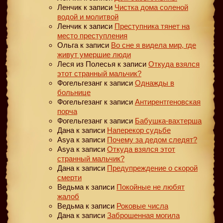
Ленчик
к записи
Чистка дома соленой
водой и молитвой
Ленчик
к записи
Преступника тянет на
место преступления
Ольга
к записи
Во сне я видела мир, где
живут умершие люди
Леся из Полесья
к записи
Откуда взялся
этот странный мальчик?
Фогельгезанг
к записи
Однажды в
больнице
Фогельгезанг
к записи
Антирентгеновская
порча
Фогельгезанг
к записи
Бабушка-вахтерша
Дана
к записи
Наперекор судьбе
Asya
к записи
Почему за дедом следят?
Asya
к записи
Откуда взялся этот
странный мальчик?
Дана
к записи
Предупреждение о скорой
смерти
Ведьма
к записи
Покойные не любят
жалоб
Ведьма
к записи
Роковые числа
Дана
к записи
Заброшенная могила