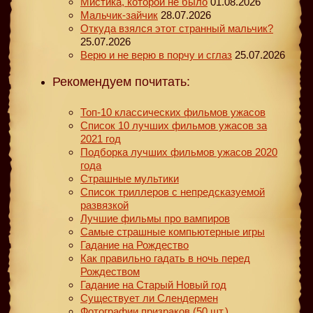
Мистика, которой не было
01.08.2026
Мальчик-зайчик
28.07.2026
Откуда взялся этот странный мальчик?
25.07.2026
Верю и не верю в порчу и сглаз
25.07.2026
Рекомендуем почитать:
Топ-10 классических фильмов ужасов
Список 10 лучших фильмов ужасов за
2021 год
Подборка лучших фильмов ужасов 2020
года
Страшные мультики
Список триллеров с непредсказуемой
развязкой
Лучшие фильмы про вампиров
Самые страшные компьютерные игры
Гадание на Рождество
Как правильно гадать в ночь перед
Рождеством
Гадание на Старый Новый год
Существует ли Слендермен
Фотографии призраков (50 шт.)