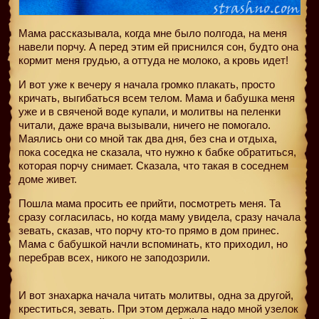
Мама рассказывала, когда мне было полгода, на меня
навели порчу. А перед этим ей приснился сон, будто она
кормит меня грудью, а оттуда не молоко, а кровь идет!
И вот уже к вечеру я начала громко плакать, просто
кричать, выгибаться всем телом. Мама и бабушка меня
уже и в свяченой воде купали, и молитвы на пеленки
читали, даже врача вызывали, ничего не помогало.
Маялись они со мной так два дня, без сна и отдыха,
пока соседка не сказала, что нужно к бабке обратиться,
которая порчу снимает. Сказала, что такая в соседнем
доме живет.
Пошла мама просить ее прийти, посмотреть меня. Та
сразу согласилась, но когда маму увидела, сразу начала
зевать, сказав, что порчу кто-то прямо в дом принес.
Мама с бабушкой начли вспоминать, кто приходил, но
перебрав всех, никого не заподозрили.
И вот знахарка начала читать молитвы, одна за другой,
креститься, зевать. При этом держала надо мной узелок