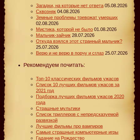
Загадки, на которые нет ответа
05.08.2026
Сквозняк
04.08.2026
Земные проблемы тревожат умерших
02.08.2026
Мистика, которой не было
01.08.2026
Мальчик-зайчик
28.07.2026
Откуда взялся этот странный мальчик?
25.07.2026
Верю и не верю в порчу и сглаз
25.07.2026
Рекомендуем почитать:
Топ-10 классических фильмов ужасов
Список 10 лучших фильмов ужасов за
2021 год
Подборка лучших фильмов ужасов 2020
года
Страшные мультики
Список триллеров с непредсказуемой
развязкой
Лучшие фильмы про вампиров
Самые страшные компьютерные игры
Гадание на Рождество