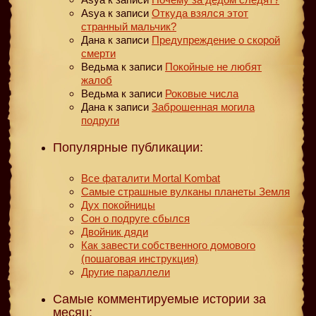
Asya
к записи
Откуда взялся этот
странный мальчик?
Дана
к записи
Предупреждение о скорой
смерти
Ведьма
к записи
Покойные не любят
жалоб
Ведьма
к записи
Роковые числа
Дана
к записи
Заброшенная могила
подруги
Популярные публикации:
Все фаталити Mortal Kombat
Самые страшные вулканы планеты Земля
Дух покойницы
Сон о подруге сбылся
Двойник дяди
Как завести собственного домового
(пошаговая инструкция)
Другие параллели
Самые комментируемые истории за
месяц: