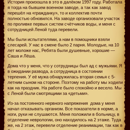
История произошла в это в далёком 1997 году. Работала
я тогда на бывшем военном заводе, а так как завод
перешёл на «гражданку», то и коллектив почти
полностью обновился. На заводе организовали участок
по проливке первых систем счётчиков воды, и меня с
сотрудницей Леной туда перевели.
Мы были испытателями, а нам в помощники взяли
слесарей. У нас в смене было 2 парня. Молодые, на 10
лет моложе нас, Ребята были душевные, хорошие —
Саша и Лёша.
Дома что у меня, что у сотрудницы был ад с мужьями. Я
в ожидании развода, а сотрудница в состоянии
терпения. У её мужа обнаружилась вторая семья с 5-
летним сыном на стороне. Поэтому на работу мы ходили
как на праздник. На работе было спокойно и весело. Мы
с Леной были смотрящими за «детьми».
Из-за постоянного нервного напряжения
дома у меня
начал отказывать организм. Все показатели в норме, а
ноги, руки не слушаются. Меня положили в больницу, в
отделение неврологии, оно находилось на 2 этаже. Туда
же, на 2 этаж, перевели отделение реанимации, так как в