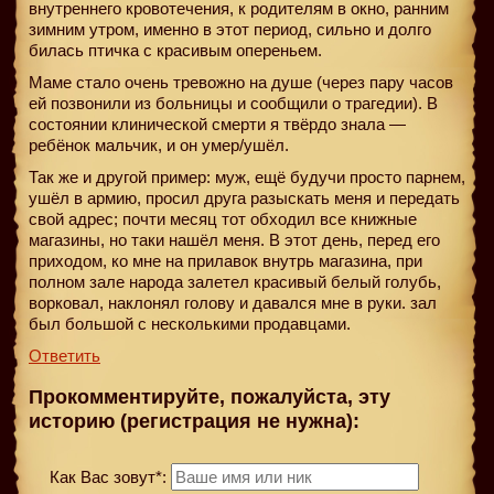
внутреннего кровотечения, к родителям в окно, ранним
зимним утром, именно в этот период, сильно и долго
билась птичка с красивым опереньем.
Маме стало очень тревожно на душе (через пару часов
ей позвонили из больницы и сообщили о трагедии). В
состоянии клинической смерти я твёрдо знала —
ребёнок мальчик, и он умер/ушёл.
Так же и другой пример: муж, ещё будучи просто парнем,
ушёл в армию, просил друга разыскать меня и передать
свой адрес; почти месяц тот обходил все книжные
магазины, но таки нашёл меня. В этот день, перед его
приходом, ко мне на прилавок внутрь магазина, при
полном зале народа залетел красивый белый голубь,
ворковал, наклонял голову и давался мне в руки. зал
был большой с несколькими продавцами.
Ответить
Прокомментируйте, пожалуйста, эту
историю (регистрация не нужна):
Как Вас зовут*: