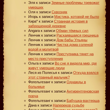
Эля
к записи
Земные проблемы тревожат
умерших
Оля
к записи
Сквозняк
Игорь
к записи
Мистика, которой не было
Кира*
к записи
Странная история в
заброшенной деревне
Angara
к записи
Обман тёмных сил
Ленчик
к записи
Раскаявшаяся грешница
Ленчик
к записи
Дом бабы Ульяны
Ленчик
к записи
Чистка дома соленой
водой и молитвой
Ленчик
к записи
Преступника тянет на
место преступления
Ольга
к записи
Во сне я видела мир, где
живут умершие люди
Леся из Полесья
к записи
Откуда взялся
этот странный мальчик?
Фогельгезанг
к записи
Однажды в
больнице
Фогельгезанг
к записи
Антирентгеновская
порча
Фогельгезанг
к записи
Бабушка-вахтерша
Дана
к записи
Наперекор судьбе
Asya
к записи
Почему за дедом следят?