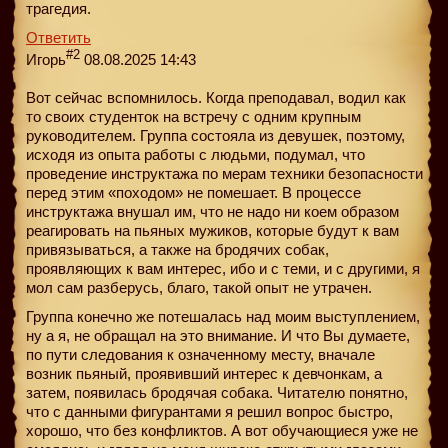
трагедия.
Ответить
#2
Игорь
08.08.2025 14:43
Вот сейчас вспомнилось. Когда преподавал, водил как
то своих студенток на встречу с одним крупным
руководителем. Группа состояла из девушек, поэтому,
исходя из опыта работы с людьми, подумал, что
проведение инструктажа по мерам техники безопасности
перед этим «походом» не помешает. В процессе
инструктажа внушал им, что не надо ни коем образом
реагировать на пьяных мужиков, которые будут к вам
привязываться, а также на бродячих собак,
проявляющих к вам интерес, ибо и с теми, и с другими, я
мол сам разберусь, благо, такой опыт не утрачен.
Группа конечно же потешалась над моим выступлением,
ну а я, не обращал на это внимание. И что Вы думаете,
по пути следования к означенному месту, вначале
возник пьяный, проявивший интерес к девчонкам, а
затем, появилась бродячая собака. Читателю понятно,
что с данными фигурантами я решил вопрос быстро,
хорошо, что без конфликтов. А вот обучающиеся уже не