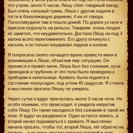
что утром, около 5 часов, Лёшу сбил товарный поезд.
Был очень сильный туман, Лёша с другом ходили в
гости в близлежащую деревню, 4 км от города.
Поголливудили там и пошли домой. По дороге устали и
присели отдохнуть на рельсы. Товарняк
очень поздно
их заметил, что неудивительно. Достали Лёшу из-под 3
вагона всего переломанного. Его друга откинуло с
насыпи, и он только поцарапал ладони и колени.
Я попросила своего лечащего врача провести меня в
реанимацию к Лёше, объяснив ему ситуацию. Он
проникся и провёл меня. Лёша был без сознания, куча
проводков и трубочек от его тела было проведено к
приборам и капельнице. Кровать была поднята в
состояние «полусидя», под углом 45 градусов. Я стояла
и мысленно просила Лёшку не умирать.
Через сутки я вдруг проснулась около 3 часов ночи. Не
особо понимая, что происходит, я увидела напротив
себя Лёшу. Он также находился без сознания в такой же
позе. И вдруг он раздвоился. Один остался лежать, а
второй начал подниматься с кровати. Я мысленно
начала просить, чтобы тот, второй Лёша, лёг обратно на
кровать,
а он лишь грустно покачал головой в знак