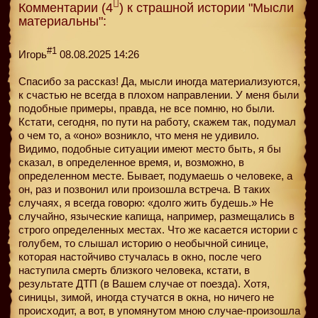
Комментарии (4
) к страшной истории "Мысли
материальны":
#1
Игорь
08.08.2025 14:26
Спасибо за рассказ! Да, мысли иногда материализуются,
к счастью не всегда в плохом направлении. У меня были
подобные примеры, правда, не все помню, но были.
Кстати, сегодня, по пути на работу, скажем так, подумал
о чем то, а «оно» возникло, что меня не удивило.
Видимо, подобные ситуации имеют место быть, я бы
сказал, в определенное время, и, возможно, в
определенном месте. Бывает, подумаешь о человеке, а
он, раз и позвонил или произошла встреча. В таких
случаях, я всегда говорю: «долго жить будешь.» Не
случайно, языческие капища, например, размещались в
строго определенных местах. Что же касается истории с
голубем, то слышал историю о необычной синице,
которая настойчиво стучалась в окно, после чего
наступила смерть близкого человека, кстати, в
результате ДТП (в Вашем случае от поезда). Хотя,
синицы, зимой, иногда стучатся в окна, но ничего не
происходит, а вот, в упомянутом мною случае-произошла