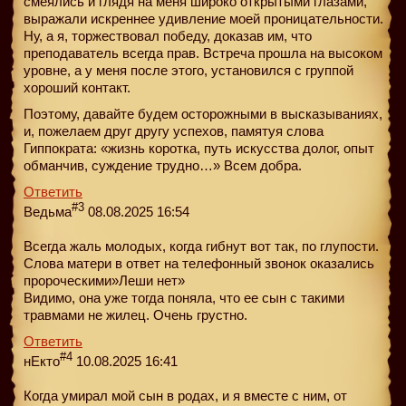
смеялись и глядя на меня широко открытыми глазами,
выражали искреннее удивление моей проницательности.
Ну, а я, торжествовал победу, доказав им, что
преподаватель всегда прав. Встреча прошла на высоком
уровне, а у меня после этого, установился с группой
хороший контакт.
Поэтому, давайте будем осторожными в высказываниях,
и, пожелаем друг другу успехов, памятуя слова
Гиппократа: «жизнь коротка, путь искусства долог, опыт
обманчив, суждение трудно…» Всем добра.
Ответить
#3
Ведьма
08.08.2025 16:54
Всегда жаль молодых, когда гибнут вот так, по глупости.
Слова матери в ответ на телефонный звонок оказались
пророческими»Леши нет»
Видимо, она уже тогда поняла, что ее сын с такими
травмами не жилец. Очень грустно.
Ответить
#4
нЕкто
10.08.2025 16:41
Когда умирал мой сын в родах, и я вместе с ним, от