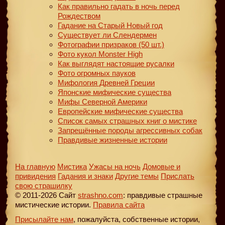
Как правильно гадать в ночь перед
Рождеством
Гадание на Старый Новый год
Существует ли Слендермен
Фотографии призраков (50 шт.)
Фото кукол Monster High
Как выглядят настоящие русалки
Фото огромных пауков
Мифология Древней Греции
Японские мифические существа
Мифы Северной Америки
Европейские мифические существа
Список самых страшных книг о мистике
Запрещённые породы агрессивных собак
Правдивые жизненные истории
На главную
Мистика
Ужасы на ночь
Домовые и
привидения
Гадания и знаки
Другие темы
Прислать
свою страшилку
© 2011-2026 Сайт
strashno.com
: правдивые страшные
мистические истории.
Правила сайта
Присылайте нам
, пожалуйста, собственные истории,