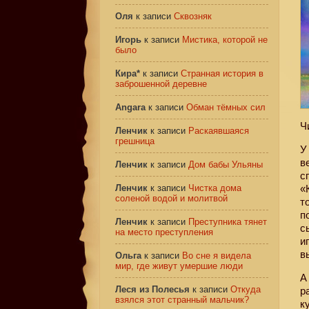
Оля
к записи
Сквозняк
Игорь
к записи
Мистика, которой не
было
Кира*
к записи
Странная история в
заброшенной деревне
Angara
к записи
Обман тёмных сил
Ч
Ленчик
к записи
Раскаявшаяся
грешница
У
в
Ленчик
к записи
Дом бабы Ульяны
с
Ленчик
к записи
Чистка дома
«
соленой водой и молитвой
т
п
Ленчик
к записи
Преступника тянет
с
на место преступления
и
в
Ольга
к записи
Во сне я видела
мир, где живут умершие люди
А
Леся из Полесья
к записи
Откуда
р
взялся этот странный мальчик?
к