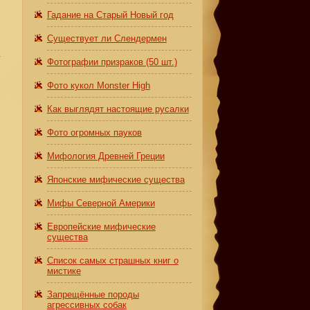
Гадание на Старый Новый год
Существует ли Слендермен
у
Фотографии призраков (50 шт.)
Фото кукол Monster High
Как выглядят настоящие русалки
Фото огромных пауков
Мифология Древней Греции
Японские мифические существа
Мифы Северной Америки
Европейские мифические
существа
Список самых страшных книг о
мистике
Запрещённые породы
агрессивных собак