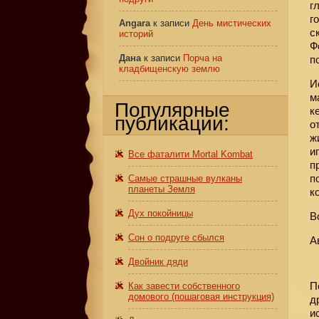
г
г
Angara
к записи
День мистических
с
историй
Ф
Дана
к записи
Порча на
п
кладбищенскую землю
И
м
Популярные
к
публикации:
о
ж
и
Все фаталити Mortal Kombat
п
п
Самые страшные вулканы
планеты Земля
к
Дух покойницы
В
Сон о подруге сбылся
А
Двойник дяди
П
Как завести собственного
домового (пошаговая инструкция)
д
и