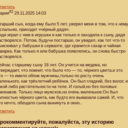
тветить
#2
ария
29.11.2025 14:03
тарший сын, когда ему было 5 лет, уверял меня в том, что к нем
 спальню, приходит «чёрный дядя».
ядя играл с ним в игрушки и как только я заходила к сыну, дядя
астворялся. Потом, будучи постарше, он увидел, как тот что-то
ыискивал у бабушки в серванте, где хранится сахар и чайная
аварка. Как только я или бабушка появлялись, он снова быстро
астворялся.
ейчас старшему сыну 18 лет. Он учится на медика, но
тверждает, что помнит, что было что — то, чёрного цвета,и это
то — то имело облик мужчины,только по росту очень
аленького, как трёхлетний ребёнок. Он был гладкий, без волос и
акой либо растительности на теле. И голый,но без половых
ризнаков. Только лицо мужское,но очень маленькое.Он был
олностью чёрного цвета, как будто его вымазали сажей. И, что
то нечто, обещало сына выкинуть в окно..
тветить
рокомментируйте, пожалуйста, эту историю