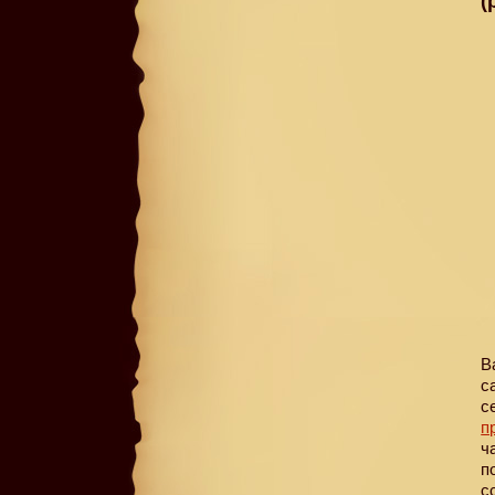
(
В
с
с
п
ч
п
с