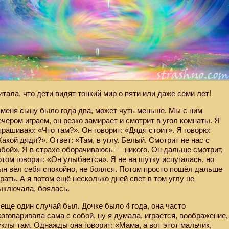
итала, что дети видят тонкий мир о пяти или даже семи лет!
 меня сыну было года два, может чуть меньше. Мы с ним
ечером играем, он резко замирает и смотрит в угол комнаты. Я
прашиваю: «Что там?». Он говорит: «Дядя стоит». Я говорю:
Какой дядя?». Ответ: «Там, в углу. Белый. Смотрит не нас с
обой». Я в страхе оборачиваюсь — никого. Он дальше смотрит,
отом говорит: «Он улыбается». Я не на шутку испугалась, но
ын вёл себя спокойно, не боялся. Потом просто пошёл дальше
грать. А я потом ещё несколько дней свет в том углу не
ыключала, боялась.
 еще один случай был. Дочке было 4 года, она часто
азговаривала сама с собой, ну я думала, играется, воображение,
уклы там. Однажды она говорит: «Мама, а вот этот мальчик,