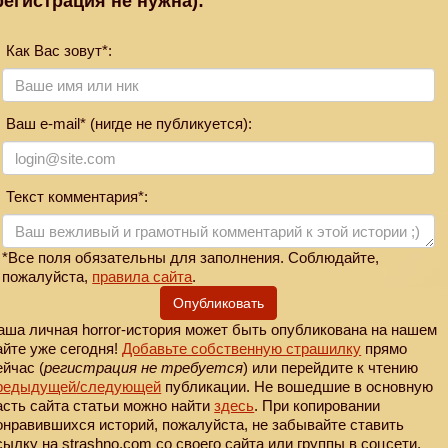
регистрация не нужна):
Как Вас зовут*:
Ваш e-mail* (нигде не публикуется):
Текст комментария*:
*Все поля обязательны для заполнения. Соблюдайте,
пожалуйста,
правила сайта
.
Опубликовать
аша личная horror-история может быть опубликована на нашем
айте уже сегодня!
Добавьте собственную страшилку
прямо
ейчас (
регистрация не требуется
) или перейдите к чтению
редыдущей
/следующей
публикации. Не вошедшие в основную
асть сайта статьи можно найти
здесь
. При копировании
онравившихся историй, пожалуйста, не забывайте ставить
сылку на strashno.com со своего сайта или группы в соцсети.