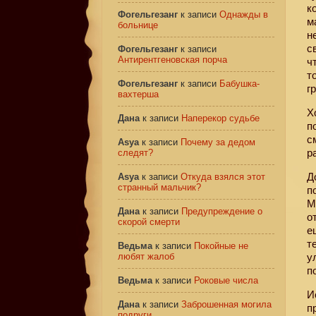
к
Фогельгезанг
к записи
Однажды в
м
больнице
н
с
Фогельгезанг
к записи
Антирентгеновская порча
ч
т
Фогельгезанг
к записи
Бабушка-
г
вахтерша
Х
Дана
к записи
Наперекор судьбе
п
с
Asya
к записи
Почему за дедом
р
следят?
Д
Asya
к записи
Откуда взялся этот
странный мальчик?
п
М
Дана
к записи
Предупреждение о
о
скорой смерти
е
т
Ведьма
к записи
Покойные не
любят жалоб
у
п
Ведьма
к записи
Роковые числа
И
Дана
к записи
Заброшенная могила
п
подруги