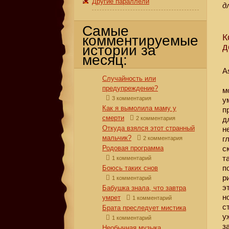
Другие параллели
д
Самые
К
комментируемые
д
истории за
месяц:
A
Случайность или
предупреждение?
м
3 комментария
у
Как я вымолила маму у
п
смерти
2 комментария
д
Откуда взялся этот странный
н
мальчик?
г
2 комментария
Родовая программа
с
т
1 комментарий
п
Боюсь таких снов
р
1 комментарий
э
Бабушка знала, что завтра
н
умрет
1 комментарий
с
Брата преследует мистика
у
1 комментарий
з
Необычная музыка