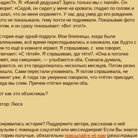
ладил?». Я: «Какой дедушка? Здесь только мы с папой». Он
оворит: «Седой, он сидел у меня на кровати, гладил по голове и
казал, что он меня охраняет». У нас дед умер до его рождения.
ото не показывали, тему почти не поднимали. Показываю фото
отом, и он сразу показывает: «Вот этот!».
стория еще одной подруги. Мои близнецы, когда были
аленькими, всё время переглядывались и хихикали, как будто с
ем-то ещё в комнате играют. Я спрашиваю, с
кем говорят,
твечают: «С тётей». Я спрашиваю, где тётя?. «Она в потолке
ивёт, она смешная», — улыбаются оба. Сначала думала,
граются, но это продолжалось несколько месяцев. Потом резко
рошло. Сами перестали упоминать. Я потом спрашивала, не
омнят уже. А тогда так уверенно говорили, что «тётя» приходит,
огда мы спим. Причем «тётю» видели оба.
от как это объяснишь?
втор: Люся
онравилась история? Поддержите автора, рассказав о ней
рузьям с помощью соцсетей или мессенджеров! Если Вы знаете
сторию получше, обязательно
присылайте её нам
(
регистрация