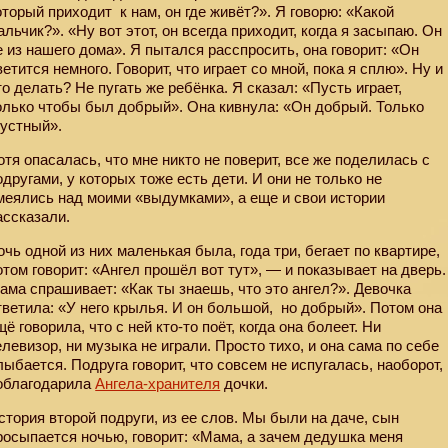
оторый приходит
к нам, он где живёт?». Я говорю: «Какой
альчик?». «Ну вот этот, он всегда приходит, когда я засыпаю. Он
е из нашего дома». Я пытался расспросить, она говорит: «Он
ветится немного. Говорит, что играет со мной, пока я сплю». Ну и
то делать? Не пугать же ребёнка. Я сказал: «Пусть играет,
олько чтобы был добрый». Она кивнула: «Он добрый. Только
рустный».
отя опасалась, что мне никто не поверит, все же поделилась с
одругами, у которых тоже есть дети. И они не только не
меялись над моими «выдумками», а еще и свои истории
ассказали.
очь одной из них маленькая была, года три, бегает по квартире,
отом говорит: «Ангел прошёл вот тут», — и показывает на дверь.
ама спрашивает: «Как ты знаешь, что это ангел?». Девочка
тветила: «У него крылья. И он большой,
но добрый». Потом она
щё говорила, что с ней кто-то поёт, когда она болеет. Ни
елевизор, ни музыка не играли. Просто тихо, и она сама по себе
лыбается. Подруга говорит, что совсем не испугалась, наоборот,
облагодарила
Ангела-хранителя
дочки.
стория второй подруги, из ее слов. Мы были на даче, сын
росыпается ночью, говорит: «Мама, а зачем дедушка меня