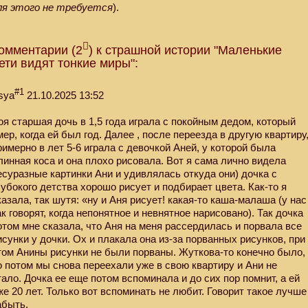
ля этого не требуется
).
омментарии (2
) к страшной истории "Маленькие
ети видят тонкие миры":
#1
sya
21.10.2025 13:52
оя старшая дочь в 1,5 года играла с покойным дедом, который
мер, когда ей был год. Далее , после переезда в другую квартиру
римерно в лет 5-6 играла с девочкой Аней, у которой была
линная коса и она плохо рисовала. Вот я сама лично видела
есуразные картинки Ани и удивлялась откуда они) дочка с
лубокого детства хорошо рисует и подбирает цвета. Как-то я
казала, так шутя: «ну и Аня рисует! какая-то каша-малаша (у нас
ак говорят, когда непонятное и невнятное нарисовано). Так дочка
отом мне сказала, что Аня на меня рассердилась и порвала все
исунки у дочки. Ох и плакала она из-за порванных рисунков, при
том Анины рисунки не были порваны. Жуткова-то конечно было,
о потом мы снова переехали уже в свою квартиру и Ани не
тало. Дочка ее еще потом вспоминала и до сих пор помнит, а ей
же 20 лет. Только вот вспоминать не любит. Говорит такое лучше
абыть.