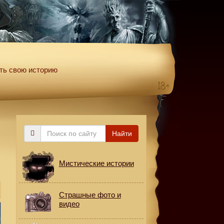
ть свою историю
Поиск
Найти
по
сайту
Мистические истории
Страшные фото и
видео