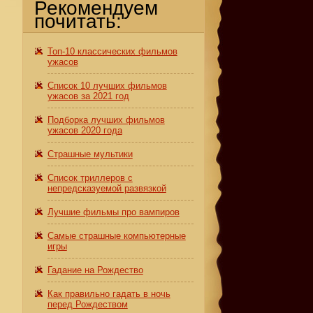
Рекомендуем
почитать:
Топ-10 классических фильмов
ужасов
Список 10 лучших фильмов
ужасов за 2021 год
Подборка лучших фильмов
ужасов 2020 года
,
Страшные мультики
Список триллеров с
непредсказуемой развязкой
Лучшие фильмы про вампиров
Самые страшные компьютерные
игры
Гадание на Рождество
Как правильно гадать в ночь
перед Рождеством