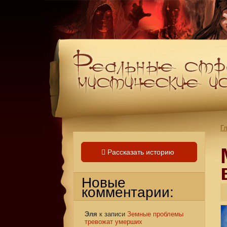
Г
Рассказать историю
Новые
комментарии:
Эля
к записи
Земные проблемы
тревожат умерших