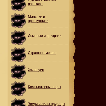
рассказы
Маньяки и
преступники
Домовые и призраки
Страшно смешно
Хэллоуин
Компьютерные игры
Звери и силы природы