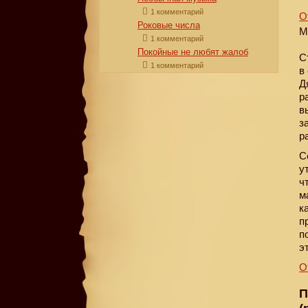
1 комментарий
О
Роковые числа
М
1 комментарий
Покойные не любят жалоб
С
1 комментарий
в
Д
р
в
з
р
С
у
ч
м
к
п
п
э
О
П