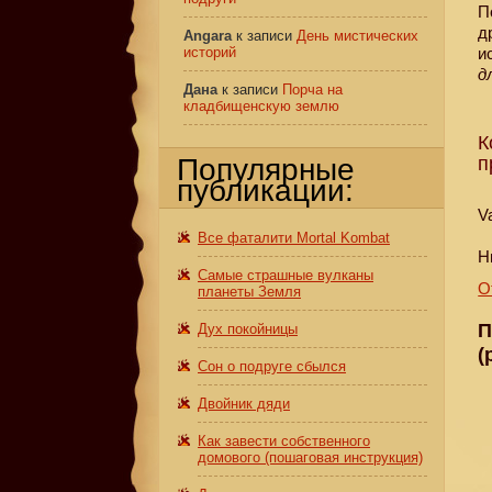
П
д
Angara
к записи
День мистических
историй
и
д
Дана
к записи
Порча на
кладбищенскую землю
К
Популярные
п
публикации:
Va
Все фаталити Mortal Kombat
Н
Самые страшные вулканы
О
планеты Земля
П
Дух покойницы
(
Сон о подруге сбылся
Двойник дяди
Как завести собственного
домового (пошаговая инструкция)