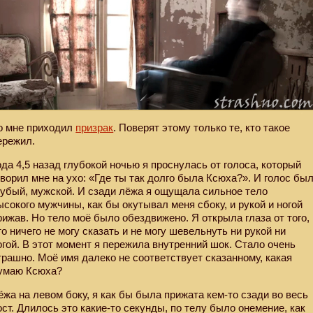
о мне приходил
призрак
. Поверят этому только те, кто такое
ережил.
ода 4,5 назад глубокой ночью я проснулась от голоса, который
оворил мне на ухо: «Где ты так долго была Ксюха?». И голос бы
рубый, мужской. И сзади лёжа я ощущала сильное тело
ысокого мужчины, как бы окутывал меня сбоку, и рукой и ногой
рижав. Но тело моё было обездвижено. Я открыла глаза от того,
то ничего не могу сказать и не могу шевельнуть ни рукой ни
огой. В этот момент я пережила внутренний шок. Стало очень
трашно. Моё имя далеко не соответствует сказанному, какая
умаю Ксюха?
ёжа на левом боку, я как бы была прижата кем-то сзади во весь
ост. Длилось это какие-то секунды, по телу было онемение, как