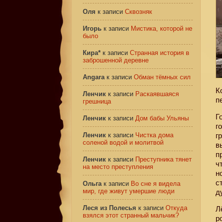
Оля
к записи
Сквозняк
Игорь
к записи
Мистика, которой не
было
Кира*
к записи
Странная история в
заброшенной деревне
Angara
к записи
Обман тёмных сил
К
Ленчик
к записи
Раскаявшаяся
п
грешница
Г
Ленчик
к записи
Дом бабы Ульяны
г
Ленчик
к записи
Чистка дома
г
соленой водой и молитвой
в
п
Ленчик
к записи
Преступника тянет
ч
на место преступления
н
с
Ольга
к записи
Во сне я видела
мир, где живут умершие люди
д
Леся из Полесья
к записи
Откуда
Л
взялся этот странный мальчик?
р