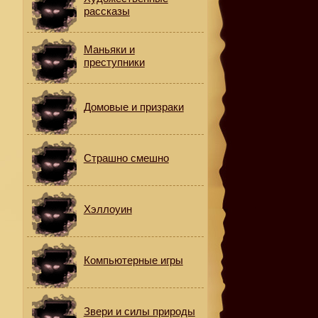
рассказы
Маньяки и
преступники
Домовые и призраки
Страшно смешно
Хэллоуин
Компьютерные игры
Звери и силы природы