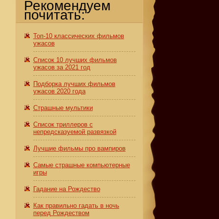
Рекомендуем
почитать:
Топ-10 классических фильмов
ужасов
Список 10 лучших фильмов
ужасов за 2021 год
Подборка лучших фильмов
ужасов 2020 года
Страшные мультики
Список триллеров с
непредсказуемой развязкой
Лучшие фильмы про вампиров
Самые страшные компьютерные
игры
Гадание на Рождество
Как правильно гадать в ночь
перед Рождеством