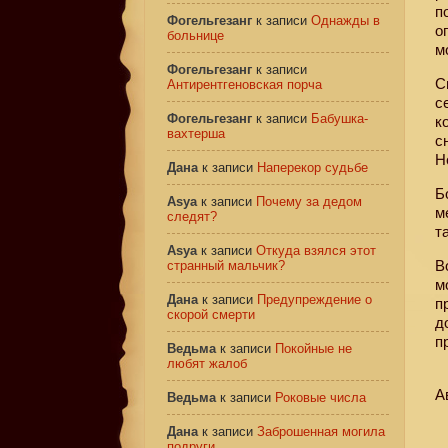
п
Фогельгезанг
к записи
Однажды в
о
больнице
м
Фогельгезанг
к записи
С
Антирентгеновская порча
с
Фогельгезанг
к записи
Бабушка-
к
вахтерша
с
Н
Дана
к записи
Наперекор судьбе
Б
Asya
к записи
Почему за дедом
м
следят?
т
Asya
к записи
Откуда взялся этот
В
странный мальчик?
м
Дана
к записи
Предупреждение о
п
скорой смерти
д
п
Ведьма
к записи
Покойные не
любят жалоб
А
Ведьма
к записи
Роковые числа
Дана
к записи
Заброшенная могила
подруги