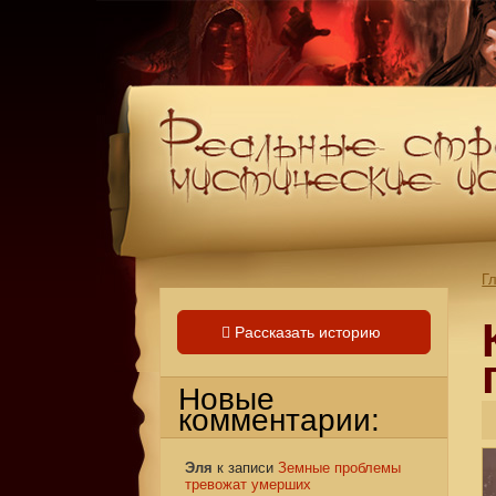
Г
Рассказать историю
Новые
комментарии:
Эля
к записи
Земные проблемы
тревожат умерших