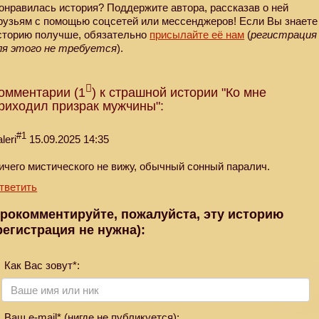
онравилась история? Поддержите автора, рассказав о ней
рузьям с помощью соцсетей или мессенджеров! Если Вы знаете
сторию получше, обязательно
присылайте её нам
(
регистрация
ля этого не требуется
).
омментарии (1
) к страшной истории "Ко мне
риходил призрак мужчины":
#1
leri
15.09.2025 14:35
ичего мистического не вижу, обычный сонный паралич.
тветить
рокомментируйте, пожалуйста, эту историю
регистрация не нужна):
Как Вас зовут*:
Ваш e-mail* (нигде не публикуется):