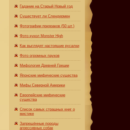
Гадание на Старый Новый год
Существует ли Слендермен
Фотографии призраков (50 шт.)
Фото кукол Monster High
Как выглядят настоящие русалки
Фото огромных пауков
Мифология Древней Греции
Японские мифические существа
Мифы Северной Америки
Европейские мифические
существа
Список самых страшных книг о
мистике
Запрещённые породы
агрессивных собак