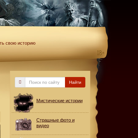
ть свою историю
Поиск
Найти
по
сайту
Мистические истории
Страшные фото и
видео