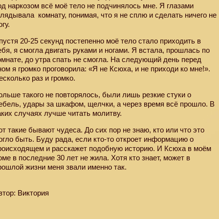
од наркозом всё моё тело не подчинялось мне. Я глазами
глядывала
комнату, понимая, что я не сплю и сделать ничего не
огу.
пустя 20-25 секунд постепенно моё тело стало приходить в
ебя, я смогла двигать руками и ногами. Я встала, прошлась по
омнате, до утра спать не смогла. На следующий день перед
ном я громко проговорила: «Я не Ксюха, и не приходи ко мне!».
есколько раз и громко.
ольше такого не повторялось, были лишь резкие стуки о
ебель, удары за шкафом, щелчки, а через время всё прошло. В
аких случаях лучше читать молитву.
от такие бывают чудеса. До сих пор не знаю, кто или что это
огло быть. Буду рада, если кто-то откроет информацию о
роисходящем и расскажет подобную историю. И Ксюха в моём
оме в последние 30 лет не жила. Хотя кто знает, может в
рошлой жизни меня звали именно так.
втор: Виктория