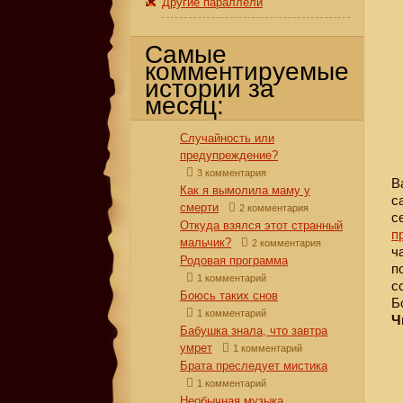
Другие параллели
Самые
комментируемые
истории за
месяц:
Случайность или
предупреждение?
3 комментария
В
Как я вымолила маму у
с
смерти
2 комментария
с
Откуда взялся этот странный
п
мальчик?
2 комментария
ч
Родовая программа
п
1 комментарий
с
Боюсь таких снов
Б
1 комментарий
Ч
Бабушка знала, что завтра
умрет
1 комментарий
Брата преследует мистика
1 комментарий
Необычная музыка