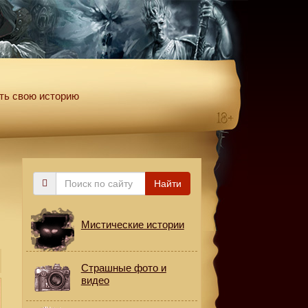
ть свою историю
Поиск
Найти
по
сайту
Мистические истории
Страшные фото и
видео