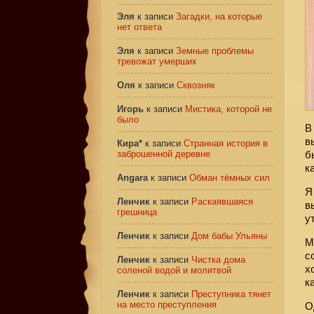
Эля
к записи
Загадки, на которые
нет ответа
Эля
к записи
Земные проблемы
тревожат умерших
Оля
к записи
Сквозняк
Игорь
к записи
Мистика, которой не
было
В
в
Кира*
к записи
Странная история в
заброшенной деревне
б
к
Angara
к записи
Обман тёмных сил
Я
Ленчик
к записи
Раскаявшаяся
в
грешница
у
Ленчик
к записи
Дом бабы Ульяны
М
с
Ленчик
к записи
Чистка дома
х
соленой водой и молитвой
к
Ленчик
к записи
Преступника тянет
на место преступления
О