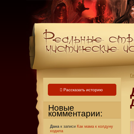
Г
Рассказать историю
Новые
комментарии:
Дана
к записи
Как мама к колдуну
ходила