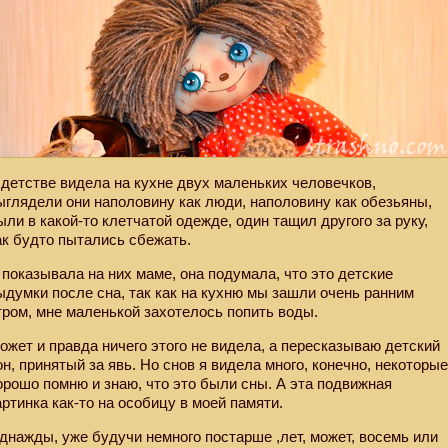
 детстве видела на кухне двух маленьких человечков,
ыглядели они наполовину как люди, наполовину как обезьяны,
ыли в какой-то клетчатой одежде, один тащил другого за руку,
ак будто пытались сбежать.
 показывала на них маме, она подумала, что это детские
ыдумки после сна, так как на кухню мы зашли очень ранним
тром, мне маленькой захотелось попить воды.
ожет и правда ничего этого не видела, а пересказываю детский
он, принятый за явь. Но снов я видела много, конечно, некоторы
орошо помню и знаю, что это были сны. А эта подвижная
артинка как-то на особицу в моей памяти.
днажды, уже будучи немного постарше ,лет, может, восемь или