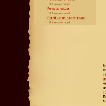
1 комментарий
Роковые числа
1 комментарий
Покойные не любят жалоб
1 комментарий
В
с
с
п
ч
п
с
Б
Ч