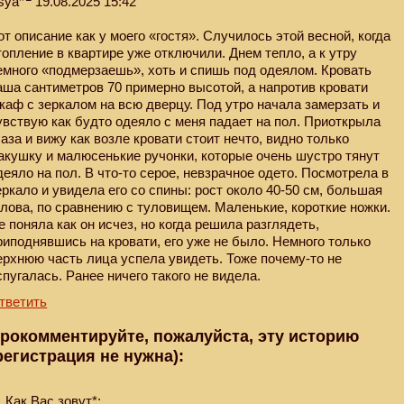
sya
19.08.2025 15:42
от описание как у моего «гостя». Случилось этой весной, когда
топление в квартире уже отключили. Днем тепло, а к утру
емного «подмерзаешь», хоть и спишь под одеялом. Кровать
аша сантиметров 70 примерно высотой, а напротив кровати
каф с зеркалом на всю дверцу. Под утро начала замерзать и
увствую как будто одеяло с меня падает на пол. Приоткрыла
лаза и вижу как возле кровати стоит нечто, видно только
акушку и малюсенькие ручонки, которые очень шустро тянут
деяло на пол. В что-то серое, невзрачное одето. Посмотрела в
еркало и увидела его со спины: рост около 40-50 см, большая
олова, по сравнению с туловищем. Маленькие, короткие ножки.
е поняла как он исчез, но когда решила разглядеть,
риподнявшись на кровати, его уже не было. Немного только
ерхнюю часть лица успела увидеть. Тоже почему-то не
спугалась. Ранее ничего такого не видела.
тветить
рокомментируйте, пожалуйста, эту историю
регистрация не нужна):
Как Вас зовут*: