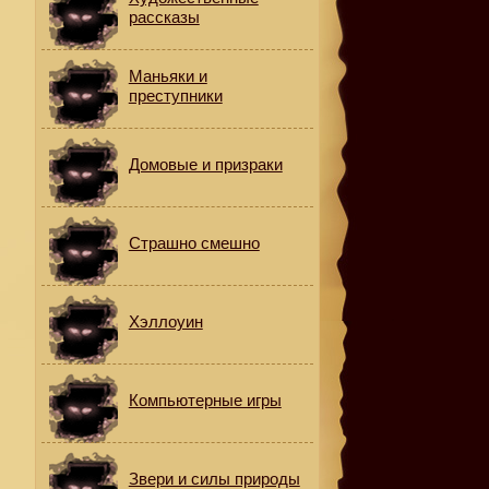
рассказы
Маньяки и
преступники
Домовые и призраки
Страшно смешно
Хэллоуин
Компьютерные игры
Звери и силы природы