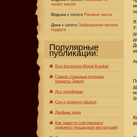
любят жалоб
м
п
Ведьма
к записи
Роковые числа
Я
Дана
к записи
Заброшенная могила
У
подруги
д
д
Популярные
Д
публикации:
е
А
Все фаталити Mortal Kombat
Самые страшные вулканы
П
планеты Земля
д
Дух покойницы
и
д
Сон о подруге сбылся
Двойник дяди
К
в
Как завести собственного
домового (пошаговая инструкция)