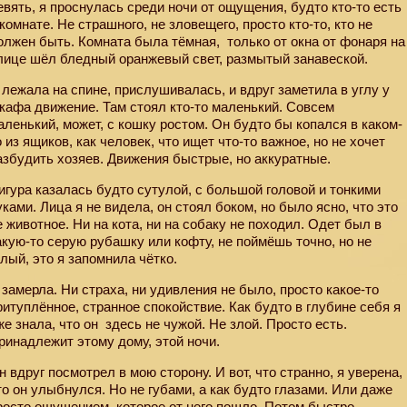
евять, я проснулась среди ночи от ощущения, будто кто-то есть
 комнате. Не страшного, не зловещего, просто кто-то, кто не
олжен быть. Комната была тёмная,
только от окна от фонаря на
лице шёл бледный оранжевый свет, размытый занавеской.
 лежала на спине, прислушивалась, и вдруг заметила в углу у
кафа движение. Там стоял кто-то маленький. Совсем
аленький, может, с кошку ростом. Он будто бы копался в каком-
о из ящиков, как человек, что ищет что-то важное, но не хочет
азбудить хозяев. Движения быстрые, но аккуратные.
игура казалась будто сутулой, с большой головой и тонкими
уками. Лица я не видела, он стоял боком, но было ясно, что это
е животное. Ни на кота, ни на собаку не походил. Одет был в
акую-то серую рубашку или кофту, не поймёшь точно, но не
олый, это я запомнила чётко.
 замерла. Ни страха, ни удивления не было, просто какое-то
ритуплённое, странное спокойствие. Как будто в глубине себя я
же знала, что он
здесь не чужой. Не злой. Просто есть.
ринадлежит этому дому, этой ночи.
н вдруг посмотрел в мою сторону. И вот, что странно, я уверена,
то он улыбнулся. Но не губами, а как будто глазами. Или даже
росто ощущением, которое от него пошло. Потом быстро