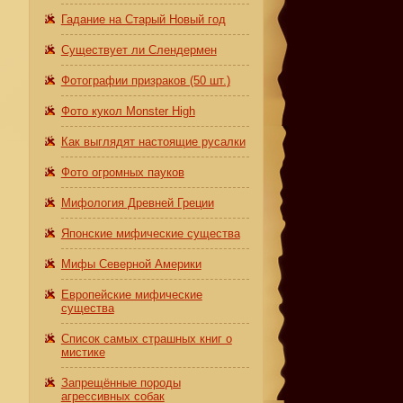
Гадание на Старый Новый год
Существует ли Слендермен
Фотографии призраков (50 шт.)
Фото кукол Monster High
Как выглядят настоящие русалки
Фото огромных пауков
Мифология Древней Греции
Японские мифические существа
Мифы Северной Америки
Европейские мифические
существа
Список самых страшных книг о
мистике
Запрещённые породы
агрессивных собак