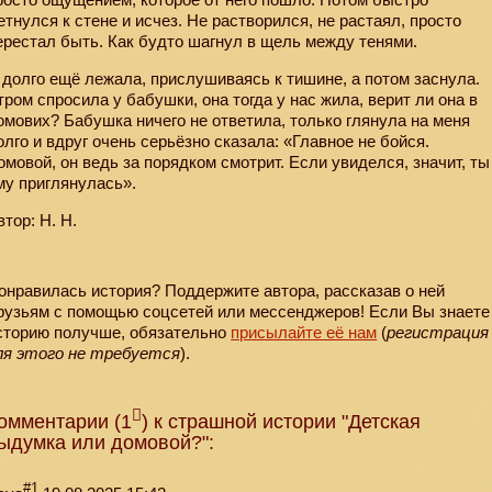
етнулся к стене и исчез. Не растворился, не растаял, просто
ерестал быть. Как будто шагнул в щель между тенями.
 долго ещё лежала, прислушиваясь к тишине, а потом заснула.
тром спросила у бабушки, она тогда у нас жила, верит ли она в
омових? Бабушка ничего не ответила, только глянула на меня
олго и вдруг очень серьёзно сказала: «Главное не бойся.
омовой, он ведь за порядком смотрит. Если увиделся, значит, ты
му приглянулась».
втор: Н. Н.
онравилась история? Поддержите автора, рассказав о ней
рузьям с помощью соцсетей или мессенджеров! Если Вы знаете
сторию получше, обязательно
присылайте её нам
(
регистрация
ля этого не требуется
).
омментарии (1
) к страшной истории "Детская
ыдумка или домовой?":
#1