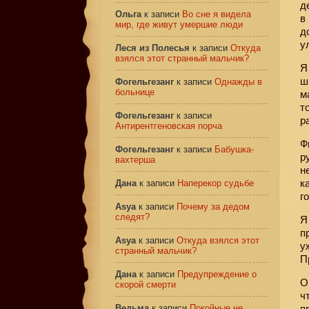
д
Ольга
к записи
Во сне я видела
в
мир, где живут умершие люди
д
у
Леся из Полесья
к записи
Откуда
взялся этот странный мальчик?
Я
ш
Фогельгезанг
к записи
Однажды в
больнице
м
т
Фогельгезанг
к записи
р
Антирентгеновская порча
Ф
Фогельгезанг
к записи
Бабушка-
р
вахтерша
н
к
Дана
к записи
Наперекор судьбе
г
Asya
к записи
Почему за дедом
следят?
Я
п
Asya
к записи
Откуда взялся этот
у
странный мальчик?
П
Дана
к записи
Предупреждение о
О
скорой смерти
ч
Ведьма
к записи
Покойные не
п