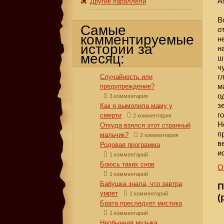
A
Другие параллели
В
Самые
о
комментируемые
н
истории за
н
месяц:
ш
ч
г
Случайность или
м
предупреждение?
о
3 комментария
з
Как я вымолила маму у
г
смерти
2 комментария
Н
Откуда взялся этот странный
п
мальчик?
2 комментария
в
Родовая программа
и
1 комментарий
Боюсь таких снов
О
1 комментарий
Бабушка знала, что завтра
П
умрет
1 комментарий
(
Брата преследует мистика
1 комментарий
Необычная музыка