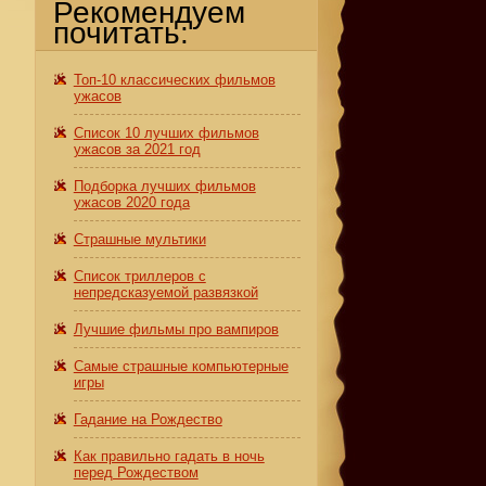
Рекомендуем
почитать:
Топ-10 классических фильмов
ужасов
Список 10 лучших фильмов
ужасов за 2021 год
Подборка лучших фильмов
ужасов 2020 года
Страшные мультики
Список триллеров с
непредсказуемой развязкой
Лучшие фильмы про вампиров
Самые страшные компьютерные
игры
Гадание на Рождество
Как правильно гадать в ночь
перед Рождеством