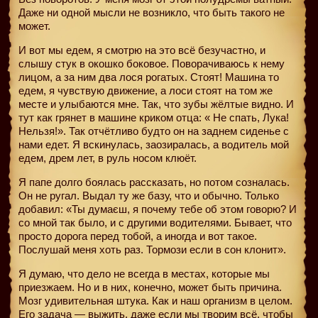
Даже ни одной мысли не возникло, что быть такого не
может.
И вот мы едем, я смотрю на это всё безучастно, и
слышу стук в окошко боковое. Поворачиваюсь к нему
лицом, а за ним два лося рогатых. Стоят! Машина то
едем, я чувствую движение, а лоси стоят на том же
месте и улыбаются мне. Так, что зубы жёлтые видно. И
тут как грянет в машине криком отца: « Не спать, Лука!
Нельзя!». Так отчётливо будто он на заднем сиденье с
нами едет. Я вскинулась, заозиралась, а водитель мой
едем, дрем лет, в руль носом клюёт.
Я папе долго боялась рассказать, но потом созналась.
Он не ругал. Выдал ту же базу, что и обычно. Только
добавил: «Ты думаєш, я почему тебе об этом говорю? И
со мной так было, и с другими водителями. Бывает, что
просто дорога перед тобой, а иногда и вот такое.
Послушай меня хоть раз. Тормози если в сон клонит».
Я думаю, что дело не всегда в местах, которые мы
приезжаем. Но и в них, конечно, может быть причина.
Мозг удивительная штука. Как и наш организм в целом.
Его задача — выжить, даже если мы творим всё, чтобы