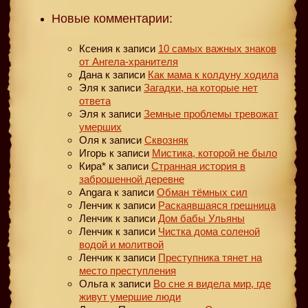
Новые комментарии:
Ксения
к записи
10 самых важных знаков
от Ангела-хранителя
Дана
к записи
Как мама к колдуну ходила
Эля
к записи
Загадки, на которые нет
ответа
Эля
к записи
Земные проблемы тревожат
умерших
Оля
к записи
Сквозняк
Игорь
к записи
Мистика, которой не было
Кира*
к записи
Странная история в
заброшенной деревне
Angara
к записи
Обман тёмных сил
Ленчик
к записи
Раскаявшаяся грешница
Ленчик
к записи
Дом бабы Ульяны
Ленчик
к записи
Чистка дома соленой
водой и молитвой
Ленчик
к записи
Преступника тянет на
место преступления
Ольга
к записи
Во сне я видела мир, где
живут умершие люди