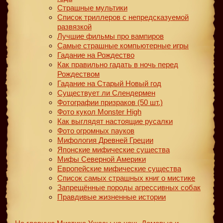
Страшные мультики
Список триллеров с непредсказуемой
развязкой
Лучшие фильмы про вампиров
Самые страшные компьютерные игры
Гадание на Рождество
Как правильно гадать в ночь перед
Рождеством
Гадание на Старый Новый год
Существует ли Слендермен
Фотографии призраков (50 шт.)
Фото кукол Monster High
Как выглядят настоящие русалки
Фото огромных пауков
Мифология Древней Греции
Японские мифические существа
Мифы Северной Америки
Европейские мифические существа
Список самых страшных книг о мистике
Запрещённые породы агрессивных собак
Правдивые жизненные истории