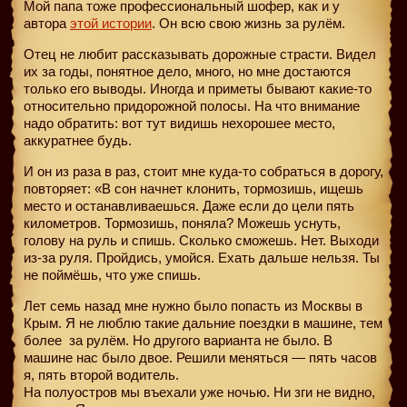
Мой папа тоже профессиональный шофер, как и у
автора
этой истории
. Он всю свою жизнь за рулём.
Отец не любит рассказывать дорожные страсти. Видел
их за годы, понятное дело, много, но мне достаются
только его выводы. Иногда и приметы бывают какие-то
относительно придорожной полосы. На что внимание
надо обратить: вот тут видишь нехорошее место,
аккуратнее будь.
И он из раза в раз, стоит мне куда-то собраться в дорогу,
повторяет: «В сон начнет клонить, тормозишь, ищешь
место и останавливаешься. Даже если до цели пять
километров. Тормозишь, поняла? Можешь уснуть,
голову на руль и спишь. Сколько сможешь. Нет. Выходи
из-за руля. Пройдись, умойся. Ехать дальше нельзя. Ты
не поймёшь, что уже спишь.
Лет семь назад мне нужно было попасть из Москвы в
Крым. Я не люблю такие дальние поездки в машине, тем
более
за рулём. Но другого варианта не было. В
машине нас было двое. Решили меняться — пять часов
я, пять второй водитель.
На полуостров мы въехали уже ночью. Ни зги не видно,