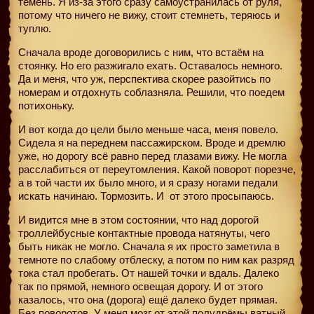
темень. Я из-за этого сразу самоустранилась от руля,
потому что ничего не вижу, стоит стемнеть, теряюсь и
туплю.
Сначала вроде договорились с ним, что встаём на
стоянку. Но его разжигало ехать. Оставалось немного.
Да и меня, что уж, перспектива скорее разойтись по
номерам и отдохнуть соблазняла. Решили, что поедем
потихоньку.
И вот когда до цели было меньше часа, меня повело.
Сидела я на переднем пассажирском. Вроде и дремлю
уже, но дорогу всё равно перед глазами вижу. Не могла
расслабиться от переутомления. Какой поворот порезче,
а в той части их было много, и я сразу ногами педали
искать начинаю. Тормозить. И
от этого просыпаюсь.
И видится мне в этом состоянии, что над дорогой
троллейбусные контактные провода натянуты, чего
быть никак не могло. Сначала я их просто заметила в
темноте по слабому отблеску, а потом по ним как разряд
тока стал пробегать. От нашей точки и вдаль. Далеко
так по прямой, немного освещая дорогу. И от этого
казалось, что она (дорога) ещё далеко будет прямая.
Без поворотов. У меня мозг от этой полудрёмы ватный.