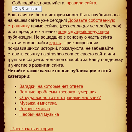
Соблюдайте, пожалуйста,
правила сайта
.
Опубликовать
Ваша личная horror-история может быть опубликована
на нашем сайте уже сегодня!
Добавьте собственную
страшилку
прямо сейчас (
регистрация не требуется
)
или перейдите к чтению
предыдущей
/следующей
публикации. Не вошедшие в основную часть сайта
статьи можно найти
здесь
. При копировании
понравившихся историй, пожалуйста, не забывайте
ставить ссылку на strashno.com со своего сайта или
группы в соцсети. Большое спасибо за Вашу поддержку
и участие в развитии сайта.
Читайте также самые новые публикации в этой
категории:
Загадки, на которые нет ответа
Земные проблемы тревожат умерших
Откуда взялся этот странный мальчик?
Музыка и мистика
Роковые числа
Необычная музыка
Рассказать историю