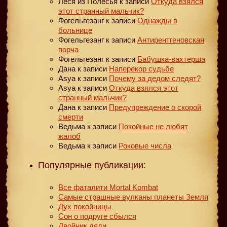
Леся из Полесья
к записи
Откуда взялся
этот странный мальчик?
Фогельгезанг
к записи
Однажды в
больнице
Фогельгезанг
к записи
Антирентгеновская
порча
Фогельгезанг
к записи
Бабушка-вахтерша
Дана
к записи
Наперекор судьбе
Asya
к записи
Почему за дедом следят?
Asya
к записи
Откуда взялся этот
странный мальчик?
Дана
к записи
Предупреждение о скорой
смерти
Ведьма
к записи
Покойные не любят
жалоб
Ведьма
к записи
Роковые числа
Популярные публикации:
Все фаталити Mortal Kombat
Самые страшные вулканы планеты Земля
Дух покойницы
Сон о подруге сбылся
Двойник дяди