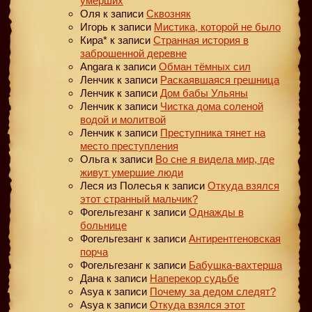
умерших
Оля
к записи
Сквозняк
Игорь
к записи
Мистика, которой не было
Кира*
к записи
Странная история в
заброшенной деревне
Angara
к записи
Обман тёмных сил
Ленчик
к записи
Раскаявшаяся грешница
Ленчик
к записи
Дом бабы Ульяны
Ленчик
к записи
Чистка дома соленой
водой и молитвой
Ленчик
к записи
Преступника тянет на
место преступления
Ольга
к записи
Во сне я видела мир, где
живут умершие люди
Леся из Полесья
к записи
Откуда взялся
этот странный мальчик?
Фогельгезанг
к записи
Однажды в
больнице
Фогельгезанг
к записи
Антирентгеновская
порча
Фогельгезанг
к записи
Бабушка-вахтерша
Дана
к записи
Наперекор судьбе
Asya
к записи
Почему за дедом следят?
Asya
к записи
Откуда взялся этот