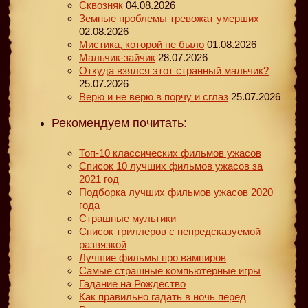
Сквозняк
04.08.2026
Земные проблемы тревожат умерших
02.08.2026
Мистика, которой не было
01.08.2026
Мальчик-зайчик
28.07.2026
Откуда взялся этот странный мальчик?
25.07.2026
Верю и не верю в порчу и сглаз
25.07.2026
Рекомендуем почитать:
Топ-10 классических фильмов ужасов
Список 10 лучших фильмов ужасов за
2021 год
Подборка лучших фильмов ужасов 2020
года
Страшные мультики
Список триллеров с непредсказуемой
развязкой
Лучшие фильмы про вампиров
Самые страшные компьютерные игры
Гадание на Рождество
Как правильно гадать в ночь перед