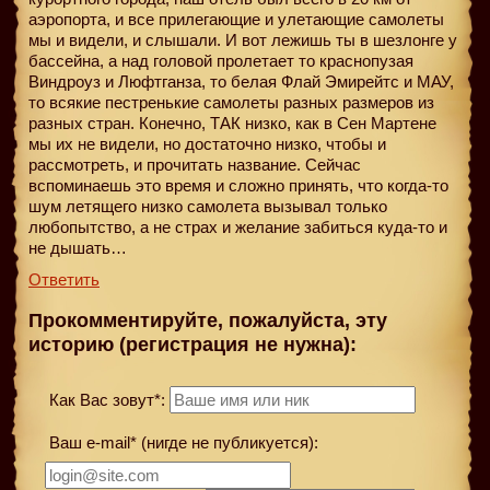
аэропорта, и все прилегающие и улетающие самолеты
мы и видели, и слышали. И вот лежишь ты в шезлонге у
бассейна, а над головой пролетает то краснопузая
Виндроуз и Люфтганза, то белая Флай Эмирейтс и МАУ,
то всякие пестренькие самолеты разных размеров из
разных стран. Конечно, ТАК низко, как в Сен Мартене
мы их не видели, но достаточно низко, чтобы и
рассмотреть, и прочитать название. Сейчас
вспоминаешь это время и сложно принять, что когда-то
шум летящего низко самолета вызывал только
любопытство, а не страх и желание забиться куда-то и
не дышать…
Ответить
Прокомментируйте, пожалуйста, эту
историю (регистрация не нужна):
Как Вас зовут*:
Ваш e-mail* (нигде не публикуется):