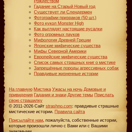
Рождеством
Гадание на Старый Новый год
Существует ли Слендермен
Фотографии призраков (50 шт.)
Фото кукол Monster High
Как выглядят настоящие русалки
Фото огромных пауков
Мифология Древней Греции
Японские мифические существа
Мифы Северной Америки
Европейские мифические существа
Список самых страшных книг о мистике
Запрещённые породы агрессивных собак
Правдивые жизненные истории
На главную
Мистика
Ужасы на ночь
Домовые и
привидения
Гадания и знаки
Другие темы
Прислать
свою страшилку
© 2011-2026 Сайт
strashno.com
: правдивые страшные
мистические истории.
Правила сайта
Присылайте нам
, пожалуйста, собственные истории,
которые произошли лично с Вами или с Вашими
знакомыми.