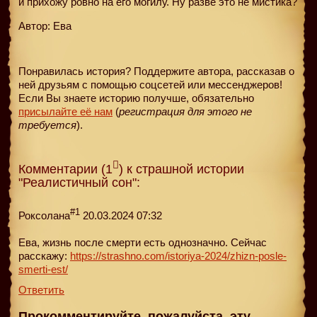
и прихожу ровно на его могилу. Ну разве это не мистика?
Автор: Ева
Понравилась история? Поддержите автора, рассказав о
ней друзьям с помощью соцсетей или мессенджеров!
Если Вы знаете историю получше, обязательно
присылайте её нам
(
регистрация для этого не
требуется
).
Комментарии (1
) к страшной истории
"Реалистичный сон":
#1
Роксолана
20.03.2024 07:32
Ева, жизнь после смерти есть однозначно. Сейчас
расскажу:
https://strashno.com/istoriya-2024/zhizn-posle-
smerti-est/
Ответить
Прокомментируйте, пожалуйста, эту