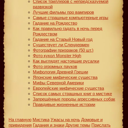
Список триллеров с непредсказуемой
развязкой
Лучшие фильмы про вампиров
Самые страшные компьютерные игры
Гадание на Рождество
Как правильно гадать в ночь перед
Рождеством
Гадание на Старый Новый год
Существует ли Слендермен
Фотографии призраков (50 шт.)
Фото кукол Monster High
Как выглядят настоящие русалки
Фото огромных пауков
Мифология Древней Греции
Японские мифические существа
Мифы Северной Америки
Европейские мифические существа
Список самых страшных книг о мистике
Запрещённые породы агрессивных собак
Правдивые жизненные истории
На главную
Мистика
Ужасы на ночь
Домовые и
привидения
Гадания и знаки
Другие темы
Прислать