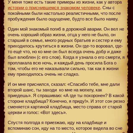
У меня тоже есть такие примеры из жизни, как у автора
истории о приснившемся знакомом человеке
. Сны с
покойными были настолько реалистичными, что после
пробуждения было ощущение, будто все было наяву.
Один мой знакомый погиб в дорожной аварии. Он вел не
очень хороший образ жизни, отца у него не было, он
старший в семье, много родных братьев и сестер и ему
приходилось крутиться в жизни. Он где-то воровал, где-
то ещё что, но ко мне он был всегда очень добр и даже
был влюблен (с его слов). Когда я узнала о его смерти, я
проплакала всю ночь, и каждый день просила Бога о
том, чтобы его не наказывали сильно, так как в жизни
ему приходилось очень не сладко.
И он мне приснился, сказал: «Спасибо тебе, мне дали
второй шанс, ты заходи
ко мне на могилу, как
приедешь». Я спрашиваю: «А где ты похоронен? В какой
стороне кладбища? Конечно, я приду!». И этот сон резко
сменяется картиной кладбища, место справа от старой
церкви и голос: «Вот здесь».
Спустя полгода я приезжаю, иду на кладбище и
вспоминаю сон, иду на то место, которое видела во сне