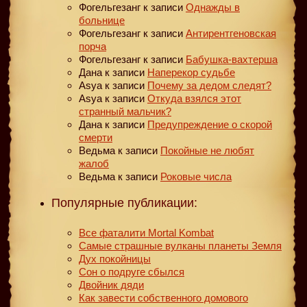
Фогельгезанг
к записи
Однажды в
больнице
Фогельгезанг
к записи
Антирентгеновская
порча
Фогельгезанг
к записи
Бабушка-вахтерша
Дана
к записи
Наперекор судьбе
Asya
к записи
Почему за дедом следят?
Asya
к записи
Откуда взялся этот
странный мальчик?
Дана
к записи
Предупреждение о скорой
смерти
Ведьма
к записи
Покойные не любят
жалоб
Ведьма
к записи
Роковые числа
Популярные публикации:
Все фаталити Mortal Kombat
Самые страшные вулканы планеты Земля
Дух покойницы
Сон о подруге сбылся
Двойник дяди
Как завести собственного домового