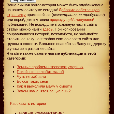
Ваша личная horror-история может быть опубликована
на нашем сайте уже сегодня!
Добавьте собственную
страшилку
прямо сейчас (
регистрация не требуется
)
или перейдите к чтению
предыдущей
/следующей
публикации. Не вошедшие в основную часть сайта
статьи можно найти
здесь
. При копировании
понравившихся историй, пожалуйста, не забывайте
ставить ссылку на strashno.com со своего сайта или
группы в соцсети. Большое спасибо за Вашу поддержку
и участие в развитии сайта.
Читайте также самые новые публикации в этой
категории:
Земные проблемы тревожат умерших
Покойные не любят жалоб
Чуть не забрали
Боюсь таких снов
Как я вымолила маму у смерти
Зачем нам снятся вещие сны?
Рассказать историю
Новые комментарии: