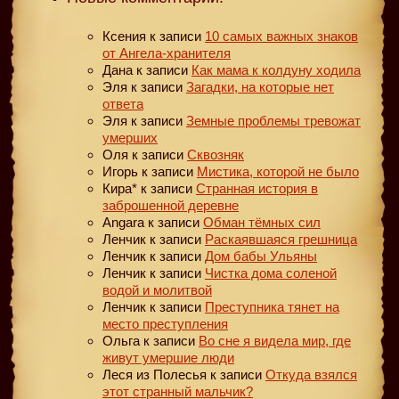
Ксения
к записи
10 самых важных знаков
от Ангела-хранителя
Дана
к записи
Как мама к колдуну ходила
Эля
к записи
Загадки, на которые нет
ответа
Эля
к записи
Земные проблемы тревожат
умерших
Оля
к записи
Сквозняк
Игорь
к записи
Мистика, которой не было
Кира*
к записи
Странная история в
заброшенной деревне
Angara
к записи
Обман тёмных сил
Ленчик
к записи
Раскаявшаяся грешница
Ленчик
к записи
Дом бабы Ульяны
Ленчик
к записи
Чистка дома соленой
водой и молитвой
Ленчик
к записи
Преступника тянет на
место преступления
Ольга
к записи
Во сне я видела мир, где
живут умершие люди
Леся из Полесья
к записи
Откуда взялся
этот странный мальчик?