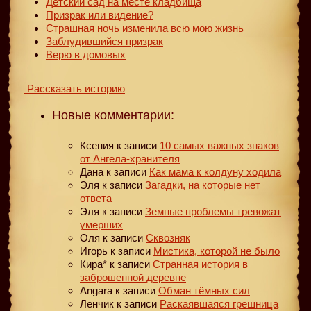
Детский сад на месте кладбища
Призрак или видение?
Страшная ночь изменила всю мою жизнь
Заблудившийся призрак
Верю в домовых
Рассказать историю
Новые комментарии:
Ксения
к записи
10 самых важных знаков
от Ангела-хранителя
Дана
к записи
Как мама к колдуну ходила
Эля
к записи
Загадки, на которые нет
ответа
Эля
к записи
Земные проблемы тревожат
умерших
Оля
к записи
Сквозняк
Игорь
к записи
Мистика, которой не было
Кира*
к записи
Странная история в
заброшенной деревне
Angara
к записи
Обман тёмных сил
Ленчик
к записи
Раскаявшаяся грешница