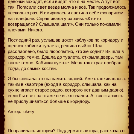
девочки заходят, если видят, что я на месте. А тут вот
так. Погасили свет везде молча и всё. Так продолжалось
несколько раз. Я смирилась и светила себе фонариком
на телефоне. Спрашивала у охраны: «Кто-то
возвращался? Слышала шаги». Они только пожимали
плечами. Никого.
Последний раз, услышав цокот каблуков по коридору и
щелчок кабинки туалета, решила выйти. Шла
расслаблено, было любопытно, кто же ходит? Вышла в
коридор, темно. Дошла до туалета, открыла дверь, там
также темно. Кабинки пустые. Меня так страх пробрал
тогда, до самых костей.
Я бы списала это на память зданий. Уже сталкивалась с
таким в квартире (входя в коридор, слышала, как на
кухне играет старое радио, которого нет давным-давно),
если бы свет на этаже не выключался. А
так стараюсь
не прислушиваться больше к коридору.
Автор: lukery
Понравилась история? Поддержите автора, рассказав о