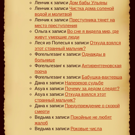
Ленчик
к записи
Дом бабы Ульяны
Ленчик
к записи
Чистка дома соленой
водой и молитвой
Ленчик
к записи
Преступника тянет на
место преступления
Ольга
к записи
Во сне я видела мир, где
живут умершие люди
Леся из Полесья
к записи
Откуда взялся
этот странный мальчик?
Фогельгезанг
к записи
Однажды в
больнице
Фогельгезанг
к записи
Антирентгеновская
порча
Фогельгезанг
к записи
Бабушка-вахтерша
Дана
к записи
Наперекор судьбе
Asya
к записи
Почему за дедом следят?
Asya
к записи
Откуда взялся этот
странный мальчик?
Дана
к записи
Предупреждение о скорой
смерти
Ведьма
к записи
Покойные не любят
жалоб
Ведьма
к записи
Роковые числа