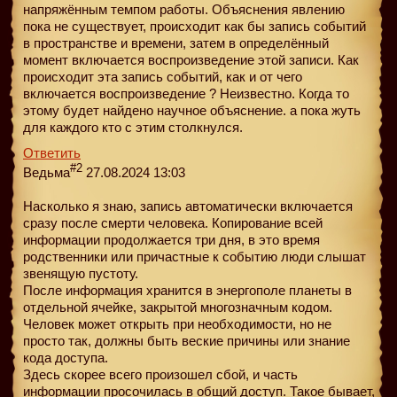
напряжённым темпом работы. Объяснения явлению
пока не существует, происходит как бы запись событий
в пространстве и времени, затем в определённый
момент включается воспроизведение этой записи. Как
происходит эта запись событий, как и от чего
включается воспроизведение ? Неизвестно. Когда то
этому будет найдено научное объяснение. а пока жуть
для каждого кто с этим столкнулся.
Ответить
#2
Ведьма
27.08.2024 13:03
Насколько я знаю, запись автоматически включается
сразу после смерти человека. Копирование всей
информации продолжается три дня, в это время
родственники или причастные к событию люди слышат
звенящую пустоту.
После информация хранится в энергополе планеты в
отдельной ячейке, закрытой многозначным кодом.
Человек может открыть при необходимости, но не
просто так, должны быть веские причины или знание
кода доступа.
Здесь скорее всего произошел сбой, и часть
информации просочилась в общий доступ. Такое бывает,