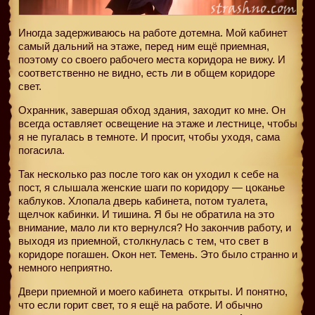
Иногда задерживаюсь на работе дотемна. Мой кабинет
самый дальний на этаже, перед ним ещё приемная,
поэтому со своего рабочего места коридора не вижу. И
соответственно не видно, есть ли в общем коридоре
свет.
Охранник, завершая обход здания, заходит ко мне. Он
всегда оставляет освещение на этаже и лестнице, чтобы
я не пугалась в темноте. И просит, чтобы уходя, сама
погасила.
Так несколько раз после того как он уходил к себе на
пост, я слышала женские шаги по коридору — цоканье
каблуков. Хлопала дверь кабинета, потом туалета,
щелчок кабинки. И тишина. Я бы не обратила на это
внимание, мало ли кто вернулся? Но закончив работу, и
выходя из приемной, столкнулась с тем, что свет в
коридоре погашен. Окон нет. Темень. Это было странно и
немного неприятно.
Двери приемной и моего кабинета
открыты. И понятно,
что если горит свет, то я ещё на работе. И обычно