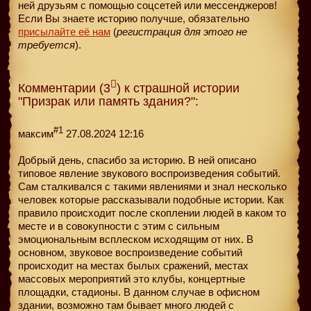
ней друзьям с помощью соцсетей или мессенджеров!
Если Вы знаете историю получше, обязательно
присылайте её нам
(
регистрация для этого не
требуется
).
Комментарии (3
) к страшной истории
"Призрак или память здания?":
#1
максим
27.08.2024 12:16
Добрый день, спасибо за историю. В ней описано
типовое явление звукового воспроизведения событий.
Сам сталкивался с такими явлениями и знал несколько
человек которые рассказывали подобные истории. Как
правило происходит после скоплении людей в каком то
месте и в совокупности с этим с сильным
эмоциональным всплеском исходящим от них. В
основном, звуковое воспроизведение событий
происходит на местах былых сражений, местах
массовых мероприятий это клубы, концертные
площадки, стадионы. В данном случае в офисном
здании, возможно там бывает много людей с