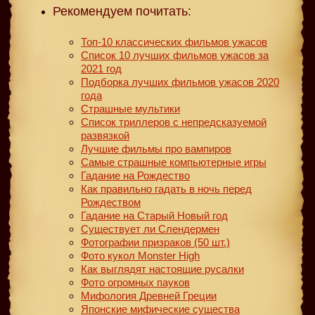
Рекомендуем почитать:
Топ-10 классических фильмов ужасов
Список 10 лучших фильмов ужасов за
2021 год
Подборка лучших фильмов ужасов 2020
года
Страшные мультики
Список триллеров с непредсказуемой
развязкой
Лучшие фильмы про вампиров
Самые страшные компьютерные игры
Гадание на Рождество
Как правильно гадать в ночь перед
Рождеством
Гадание на Старый Новый год
Существует ли Слендермен
Фотографии призраков (50 шт.)
Фото кукол Monster High
Как выглядят настоящие русалки
Фото огромных пауков
Мифология Древней Греции
Японские мифические существа