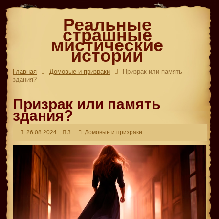
Реальные
страшные
мистические
истории
Главная
Домовые и призраки
Призрак или память
здания?
Призрак или память
здания?
26.08.2024
3
Домовые и призраки