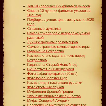
Топ-10 классических фильмов ужасов
Список 10 лучших фильмов ужасов за
2021 год
Подборка лучших фильмов ужасов 2020
года
Страшные мультики
Список триллеров с непредсказуемой
развязкой
Лучшие фильмы про вампиров
Самые страшные компьютерные игры
Гадание на Рождество
Как правильно гадать в ночь перед
Рождеством
Гадание на Старый Новый год
Существует ли Слендермен
Фотографии призраков (50 шт.)
Фото кукол Monster High
Как выглядят настоящие русалки
Фото огромных пауков
Мифология Древней Греции
Японские мифические существа
Мифы Северной Америки
Европейские мифические существа