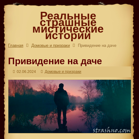
Реальные
страшные
мистические
истории
Главная
Домовые и призраки
Привидение на даче
Привидение на даче
02.06.2024
Домовые и призраки