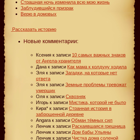
Страшная ночь изменила всю мою жизнь
Заблудившийся призрак
Верю в домовых
Рассказать историю
Новые комментарии:
Ксения
к записи
10 самых важных знаков
от Ангела-хранителя
Дана
к записи
Как мама к колдуну ходила
Эля
к записи
Загадки, на которые нет
ответа
Эля
к записи
Земные проблемы тревожат
умерших
Оля
к записи
Сквозняк
Игорь
к записи
Мистика, которой не было
Кира*
к записи
Странная история в
заброшенной деревне
Angara
к записи
Обман тёмных сил
Ленчик
к записи
Раскаявшаяся грешница
Ленчик
к записи
Дом бабы Ульяны
Ленчик
к записи
Чистка дома соленой