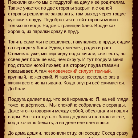
Поехали как-то мы с подругой на дачу к её родителям.
Так же участок по две стороны закрыт, а с одной
стороны решили не закрывать, там выход через тощие
кустики к пруду. Подобраться с той стороны можно
только по воде. Рядом с границей баня. Вроде как
хорошо, из парилки сразу в пруд.
Топить сами мы не решились, накупались в пруду, сидим
на веранде у бани. Едим, смеёмся, радио играет.
Стемнело уже, мы гирлянду подключили, свет есть, но
освещает больше нас, чем округу. И тут подруга меня
под столом ногой пихает, и в сторону пруда глазами
показывает. А там
человеческий силуэт темный
,
крупный, не женский. Я такой страх несколько раз в
жизни всего испытывала. Когда внутри всё сжимается.
До боли.
Подруга делает вид, что всё нормально. Я, на неё глядя,
тоже не дёргаюсь.
Мы спокойно собрались с веранды.
Даже что-то говорили между собой, обсуждали и пошли
в дом. Вот этот путь от бани до дома я шла как во сне,
когда хочешь бежать, а на деле еле плетешься.
До дома дошли, позвонили отцу, он соседу. Сосед сразу