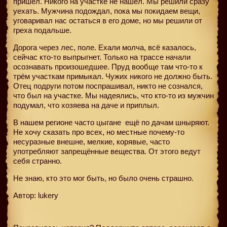
пришел. Никого на участке не нашел. Мы решили сразу
уехать. Мужчина подождал, пока мы покидаем вещи,
уговаривал нас остаться в его доме, но мы решили от
греха подальше.
Дорога через лес, поле. Ехали молча, всё казалось,
сейчас кто-то выпрыгнет. Только на трассе начали
осознавать произошедшее. Пруд вообще там что-то к
трём участкам примыкал. Чужих никого не должно быть.
Отец подруги потом поспрашивал, никто не сознался,
что был на участке. Мы надеялись, что кто-то из мужчин
подумал, что хозяева на даче и приплыл.
В нашем регионе часто цыгане
ещё по дачам шныряют.
Не хочу сказать про всех, но местные почему-то
несуразные внешне, мелкие, корявые, часто
употребляют запрещённые вещества. От этого ведут
себя странно.
Не знаю, кто это мог быть, но было очень страшно.
Автор: lukery