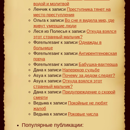
водой и молитвой
Ленчик
к записи
Преступника тянет на
место преступления
Ольга
к записи
Во сне я видела мир, где
живут умершие люди
Леся из Полесья
к записи
Откуда взялся
этот странный мальчик?
Фогельгезанг
к записи
Однажды в
больнице
Фогельгезанг
к записи
Антирентгеновская
порча
Фогельгезанг
к записи
Бабушка-вахтерша
Дана
к записи
Наперекор судьбе
Asya
к записи
Почему за дедом следят?
Asya
к записи
Откуда взялся этот
странный мальчик?
Дана
к записи
Предупреждение о скорой
смерти
Ведьма
к записи
Покойные не любят
жалоб
Ведьма
к записи
Роковые числа
Популярные публикации: