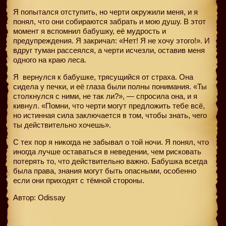
Я попытался отступить, но черти окружили меня, и я
понял, что они собираются забрать и мою душу. В этот
момент я вспомнил бабушку, её мудрость и
предупреждения. Я закричал: «Нет! Я не хочу этого!». И
вдруг туман рассеялся, а черти исчезли, оставив меня
одного на краю леса.
Я
вернулся к бабушке, трясущийся от страха. Она
сидела у печки, и её глаза были полны понимания. «Ты
столкнулся с ними, не так ли?», — спросила она, и я
кивнул. «Помни, что черти могут предложить тебе всё,
но истинная сила заключается в том, чтобы знать, чего
ты действительно хочешь».
С тех пор я никогда не забывал о той ночи. Я понял, что
иногда лучше оставаться в неведении, чем рисковать
потерять то, что действительно важно. Бабушка всегда
была права, знания могут быть опасными, особенно
если они приходят с тёмной стороны.
Автор: Odissay