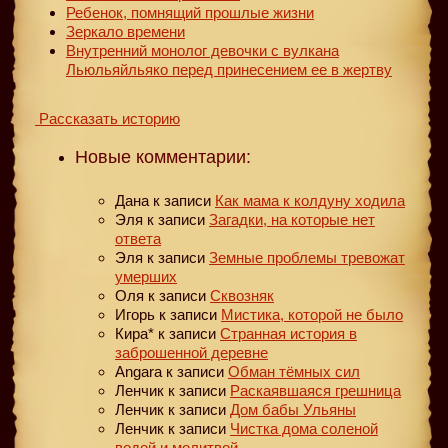
Ребенок, помнящий прошлые жизни
Зеркало времени
Внутренний монолог девочки с вулкана
Льюльяйльяко перед принесением ее в жертву
Рассказать историю
Новые комментарии:
Дана
к записи
Как мама к колдуну ходила
Эля
к записи
Загадки, на которые нет
ответа
Эля
к записи
Земные проблемы тревожат
умерших
Оля
к записи
Сквозняк
Игорь
к записи
Мистика, которой не было
Кира*
к записи
Странная история в
заброшенной деревне
Angara
к записи
Обман тёмных сил
Ленчик
к записи
Раскаявшаяся грешница
Ленчик
к записи
Дом бабы Ульяны
Ленчик
к записи
Чистка дома соленой
водой и молитвой