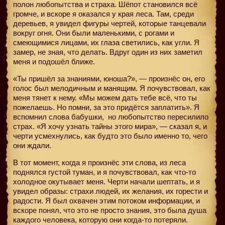
полон любопытства и страха. Шёпот становился всё
громче, и вскоре я оказался у края леса. Там, среди
деревьев, я увидел фигуры чертей, которые танцевали
вокруг огня. Они были маленькими, с рогами и
смеющимися лицами, их глаза светились, как угли. Я
замер, не зная, что делать. Вдруг один из них заметил
меня и подошёл ближе.
«Ты пришёл за знаниями, юноша?», — произнёс он, его
голос был мелодичным и манящим. Я почувствовал, как
меня тянет к нему. «Мы можем дать тебе всё, что ты
пожелаешь. Но помни, за это придётся заплатить». Я
вспомнил слова бабушки,
но любопытство пересилило
страх. «Я хочу узнать тайны этого мира», — сказал я, и
черти усмехнулись, как будто это было именно то, чего
они ждали.
В тот момент, когда я произнёс эти слова, из леса
поднялся густой туман, и я почувствовал, как что-то
холодное окутывает меня. Черти начали шептать, и я
увидел образы: страхи людей, их желания, их горести и
радости. Я был охвачен этим потоком информации, и
вскоре понял, что это не просто знания, это была душа
каждого человека, которую они когда-то потеряли.