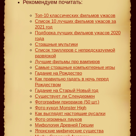
Рекомендуем почитать:
Топ-10 классических фильмов ужасов
Список 10 лучших фильмов ужасов за
2021 год
Подборка лучших фильмов ужасов 2020
года
Страшные мультики
Список триллеров с непредсказуемой
развязкой
Лучшие фильмы про вампиров
Самые страшные компьютерные игры
Гадание на Рождество
Как правильно гадать в ночь перед
Рождеством
Гадание на Старый Новый год
Существует ли Слендермен
Фотографии призраков (50 шт.)
Фото кукол Monster High
Как выглядят настоящие русалки
Фото огромных пауков
Мифология Древней Греции
Японские мифические существа