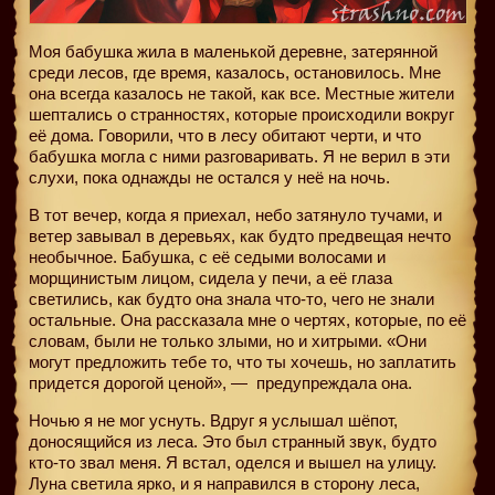
Моя бабушка жила в маленькой деревне, затерянной
среди лесов, где время, казалось, остановилось. Мне
она всегда казалось не такой, как все. Местные жители
шептались о странностях, которые происходили вокруг
её дома. Говорили, что в лесу обитают черти, и что
бабушка могла с ними разговаривать. Я не верил в эти
слухи, пока однажды не остался у неё на ночь.
В тот вечер, когда я приехал, небо затянуло тучами, и
ветер завывал в деревьях, как будто предвещая нечто
необычное. Бабушка, с её седыми волосами и
морщинистым лицом, сидела у печи, а её глаза
светились, как будто она знала что-то, чего не знали
остальные. Она рассказала мне о чертях, которые, по её
словам, были не только злыми, но и хитрыми. «Они
могут предложить тебе то, что ты хочешь, но заплатить
придется дорогой ценой», —
предупреждала она.
Ночью я не мог уснуть. Вдруг я услышал шёпот,
доносящийся из леса. Это был странный звук, будто
кто-то звал меня. Я встал, оделся и вышел на улицу.
Луна светила ярко, и я направился в сторону леса,