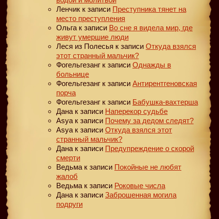
Ленчик
к записи
Преступника тянет на
место преступления
Ольга
к записи
Во сне я видела мир, где
живут умершие люди
Леся из Полесья
к записи
Откуда взялся
этот странный мальчик?
Фогельгезанг
к записи
Однажды в
больнице
Фогельгезанг
к записи
Антирентгеновская
порча
Фогельгезанг
к записи
Бабушка-вахтерша
Дана
к записи
Наперекор судьбе
Asya
к записи
Почему за дедом следят?
Asya
к записи
Откуда взялся этот
странный мальчик?
Дана
к записи
Предупреждение о скорой
смерти
Ведьма
к записи
Покойные не любят
жалоб
Ведьма
к записи
Роковые числа
Дана
к записи
Заброшенная могила
подруги