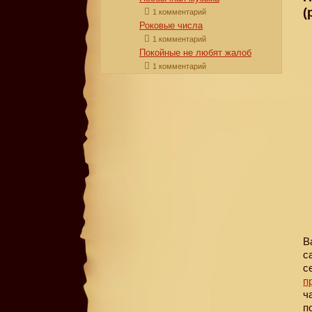
(
1 комментарий
Роковые числа
1 комментарий
Покойные не любят жалоб
1 комментарий
В
с
с
п
ч
п