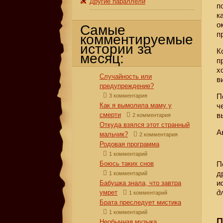
Другие параллели
п
к
о
Самые
п
комментируемые
истории за
К
месяц:
п
х
Случайность или
в
предупреждение?
П
3 комментария
Как я вымолила маму у
ч
смерти
в
2 комментария
Откуда взялся этот странный
А
мальчик?
2 комментария
Родовая программа
1 комментарий
Боюсь таких снов
П
д
1 комментарий
и
Бабушка знала, что завтра
д
умрет
1 комментарий
Брата преследует мистика
1 комментарий
П
Необычная музыка