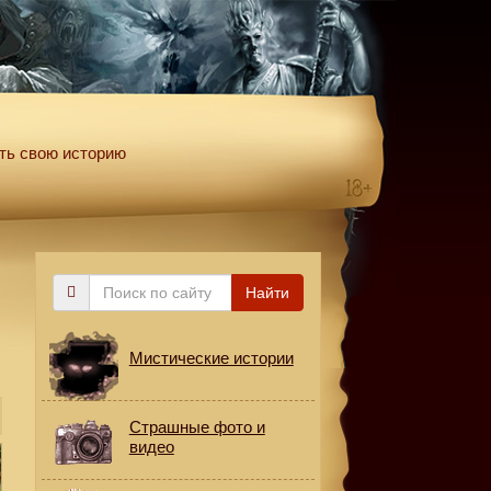
ть свою историю
Поиск
Найти
по
сайту
Мистические истории
Страшные фото и
видео