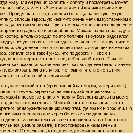
огда мы ушли он решил сходить к болоту и посмотреть, может
сть где-нибудь местный источник чистой водички ручей или
люч. Пройдя шагов сто, вышел из болотца на чистую сухую
олянку, сплошь заросшую каким-то очень мелким кустарником с
чень душистым запахом. При этом ему стало как-то совершенно
еспричинно радостно и бесшабашно. Михаил забыл про воду и
ро костер, а только ходил по это полянке и кругом и радовался.
о вдруг почувствовал, что он здесь не один, хотя вокруг никого
е было. Ощущение того, что тысячи глаз, смотрящих на него из
еса, вогнали его в такой ужас, что по дороге к Ниве он
мудрился потерять котелок, нож, небольшой топор.
Сам не
омнит как оказался возле машины, как вокруг нее бегал и зачем
ытался закрыть окна изнутри. Но помнит, что кто-то за ним
нался очень большой и невидимый!
ыслушав его мой отец (врач высшей категории, материалист)
аявил, что нужно вернуться на место, забрать рюкзаки с
еремшой и посмотреть на эту поляну. Возвратившись на место,
ы вдвоем с отцом (дядя с Мишкой наотрез отказались ехать
братно), обнаружили наши рюкзаки там, где мы их и бросили. По
ишкиным следам пошли через болото и чем дальше мы
тходили от машины тем сильнее становился запах болотного
агульника (Ledum palustre) в простонародье называемый
олиголов. Отец сказал, что далее идти смысла нет, и так все