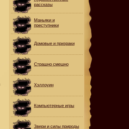
рассказы
Маньяки и
преступники
Домовые и призраки
Страшно смешно
м
Хэллоуин
Компьютерные игры
Звери и силы природы