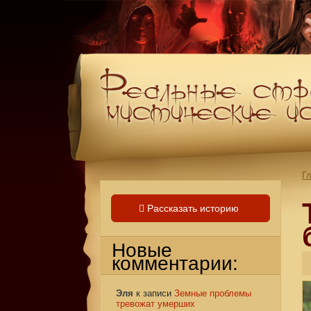
Г
Рассказать историю
Новые
комментарии:
Эля
к записи
Земные проблемы
тревожат умерших