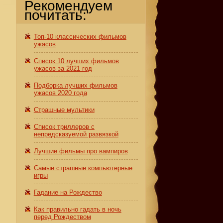
Рекомендуем
почитать:
Топ-10 классических фильмов
ужасов
Список 10 лучших фильмов
ужасов за 2021 год
Подборка лучших фильмов
ужасов 2020 года
Страшные мультики
Список триллеров с
непредсказуемой развязкой
Лучшие фильмы про вампиров
Самые страшные компьютерные
игры
Гадание на Рождество
Как правильно гадать в ночь
перед Рождеством