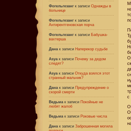
М
Фогельгезанг
к записи
Однажды в
н
больнице
т
п
Фогельгезанг
к записи
Антирентгеновская порча
П
Фогельгезанг
к записи
Бабушка-
Т
вахтерша
б
Н
Дана
к записи
Наперекор судьбе
б
О
Asya
к записи
Почему за дедом
с
следят?
д
Asya
к записи
Откуда взялся этот
с
странный мальчик?
н
м
Дана
к записи
Предупреждение о
т
скорой смерти
с
Ведьма
к записи
Покойные не
любят жалоб
О
О
Ведьма
к записи
Роковые числа
о
н
Дана
к записи
Заброшенная могила
подруги