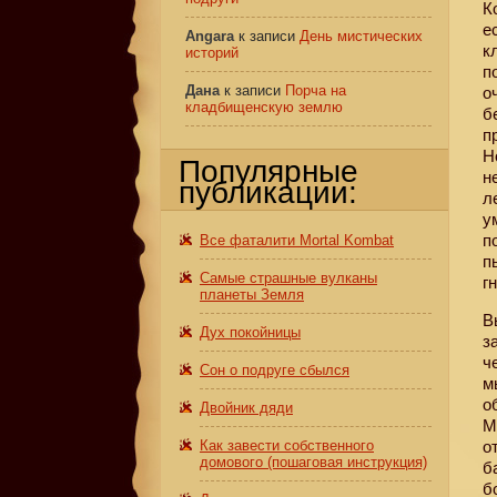
К
е
Angara
к записи
День мистических
к
историй
п
Дана
к записи
Порча на
о
кладбищенскую землю
б
п
Н
Популярные
н
публикации:
л
у
п
Все фаталити Mortal Kombat
п
Самые страшные вулканы
г
планеты Земля
В
Дух покойницы
з
ч
Сон о подруге сбылся
м
о
Двойник дяди
М
Как завести собственного
о
домового (пошаговая инструкция)
б
б