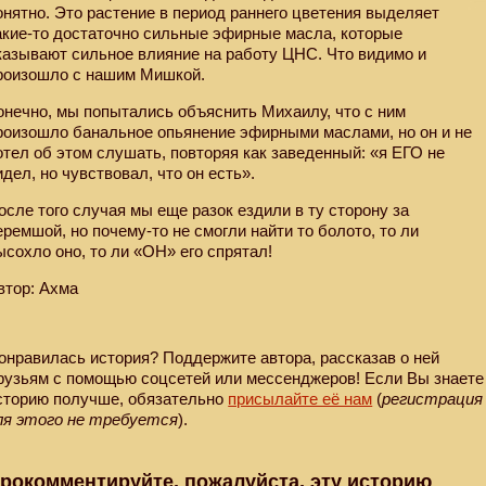
онятно. Это растение в период раннего цветения выделяет
акие-то достаточно сильные эфирные масла, которые
казывают сильное влияние на работу ЦНС. Что видимо и
роизошло с нашим Мишкой.
онечно, мы попытались объяснить Михаилу, что с ним
роизошло банальное опьянение эфирными маслами, но он и не
отел об этом слушать, повторяя как заведенный: «я ЕГО не
идел, но чувствовал, что он есть».
осле того случая мы еще разок ездили в ту сторону за
еремшой, но почему-то не смогли найти то болото, то ли
ысохло оно, то ли «ОН» его спрятал!
втор: Ахма
онравилась история? Поддержите автора, рассказав о ней
рузьям с помощью соцсетей или мессенджеров! Если Вы знаете
сторию получше, обязательно
присылайте её нам
(
регистрация
ля этого не требуется
).
рокомментируйте, пожалуйста, эту историю