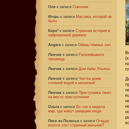
Оля
к записи
Сквозняк
Игорь
к записи
Мистика, которой не
было
Кира*
к записи
Странная история в
заброшенной деревне
Angara
к записи
Обман тёмных сил
В
Ленчик
к записи
Раскаявшаяся
(
грешница
н
Ленчик
к записи
Дом бабы Ульяны
п
Ленчик
к записи
Чистка дома
Д
соленой водой и молитвой
п
н
Ленчик
к записи
Преступника тянет
е
на место преступления
н
н
Ольга
к записи
Во сне я видела
мир, где живут умершие люди
о
р
Леся из Полесья
к записи
Откуда
к
взялся этот странный мальчик?