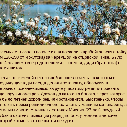
осемь лет назад в начале июня поехали в прибайкальскую тайгу
км 120-150 от Иркутска) за черемшой на отцовской Ниве. Было
ас 4 человека все родственники — отец, я, дядя (брат отца) с
лемянником.
оехав по тяжелой лесовозной дороге до места, в котором в
редыдущие годы всегда делали остановку, обнаружили
едавнюю осенне-зимнюю вырубку, поэтому решили проехать
ще пару километров. Доехав до какого-то болота, через которое
е было летней дороги решили остановится. Быстренько, чтобы
е терять время решили одного оставить у машины кашеварить, а
стальным идти. У машины остался Михаил (27 лет), заядлый
ыбак и охотник, имеющий разряд по боксу, молодой человек,
оторый кроме всего не пьет и не курит.