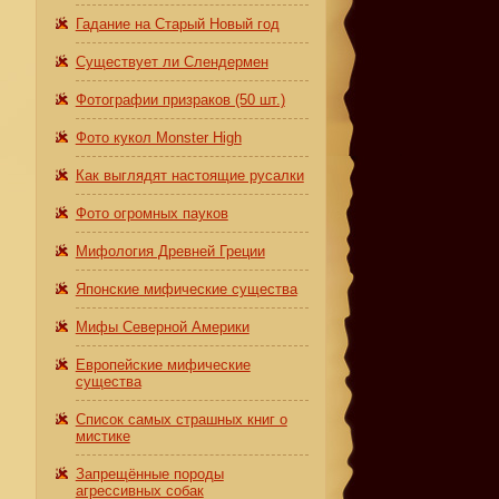
Гадание на Старый Новый год
Существует ли Слендермен
Фотографии призраков (50 шт.)
Фото кукол Monster High
Как выглядят настоящие русалки
Фото огромных пауков
Мифология Древней Греции
Японские мифические существа
Мифы Северной Америки
Европейские мифические
существа
Список самых страшных книг о
мистике
Запрещённые породы
агрессивных собак