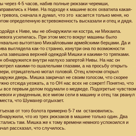
ы через 4-5 часов, набив полные рюкзаки черемши,
аправились к Ниве. На подходе к машине всех охватила какая-
о тревога, сначала я думал, что это
касается только меня, но
отом определенную встревоженность высказали и отец и дядя.
одойдя к Ниве, мы не обнаружили ни костра, ни Михаила.
ревога усилилась. При этом место вокруг машины было
уквально вытоптано Михайловыми армейскими берцами. Да и
ива выглядела как-то странно, изнутри она по возможности
ыла завешана верхней одеждой Мишки и какими-то тряпками.
н обнаружился внутри наглухо запертой Нивы. На нас он
мотрел какими-то ошалелыми глазами, а на просьбу открыть
вери, отрицательно мотал головой. Отец ключом открыл
наружи дверь. Мишка закричал не своим голосом, что скорее
ужно отсюда уезжать, а то ОН нас всех не сожрет! Понятно, что
ы все первым делом подумали о медведе. Подогретые чувство
ревоги и увиденным, все мигом сели в машину и отец так рванул
 места, что Шумахер отдыхает.
тъехав от того болота примерно 5-7 км
остановились.
бнаружили, что из трех рюкзаков в машине только один. Два
стались там. Мишка же к тому времени немного успокоился и
ачал рассказал, что случилось.