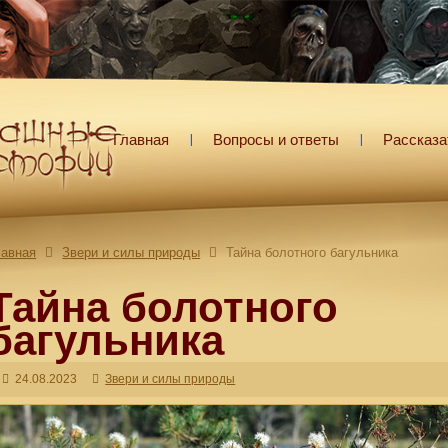
Главная
Вопросы и ответы
Рассказа
лавная
Звери и силы природы
Тайна болотного багульника
Тайна болотного
багульника
24.08.2023
Звери и силы природы