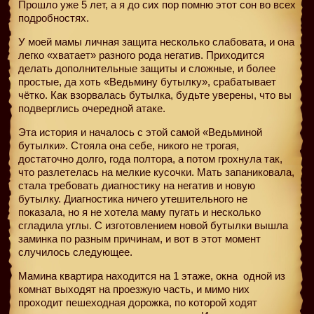
Прошло уже 5 лет, а я до сих пор помню этот сон во всех
подробностях.
У моей мамы личная защита несколько слабовата, и она
легко «хватает» разного рода негатив. Приходится
делать дополнительные защиты и сложные, и более
простые, да хоть «Ведьмину бутылку», срабатывает
чётко. Как взорвалась бутылка, будьте уверены, что вы
подверглись очередной атаке.
Эта история и началось с этой самой «Ведьминой
бутылки». Стояла она себе, никого не трогая,
достаточно долго, года полтора, а потом грохнула так,
что разлетелась на мелкие кусочки. Мать запаниковала,
стала требовать диагностику на негатив и новую
бутылку. Диагностика ничего утешительного не
показала, но я не хотела маму пугать и несколько
сгладила углы. С изготовлением новой бутылки вышла
заминка по разным причинам, и вот в этот момент
случилось следующее.
Мамина квартира находится на 1 этаже, окна
одной из
комнат выходят на проезжую часть, и мимо них
проходит пешеходная дорожка, по которой ходят