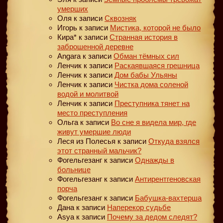
умерших
Оля
к записи
Сквозняк
Игорь
к записи
Мистика, которой не было
Кира*
к записи
Странная история в
заброшенной деревне
Angara
к записи
Обман тёмных сил
Ленчик
к записи
Раскаявшаяся грешница
Ленчик
к записи
Дом бабы Ульяны
Ленчик
к записи
Чистка дома соленой
водой и молитвой
Ленчик
к записи
Преступника тянет на
место преступления
Ольга
к записи
Во сне я видела мир, где
живут умершие люди
Леся из Полесья
к записи
Откуда взялся
этот странный мальчик?
Фогельгезанг
к записи
Однажды в
больнице
Фогельгезанг
к записи
Антирентгеновская
порча
Фогельгезанг
к записи
Бабушка-вахтерша
Дана
к записи
Наперекор судьбе
Asya
к записи
Почему за дедом следят?