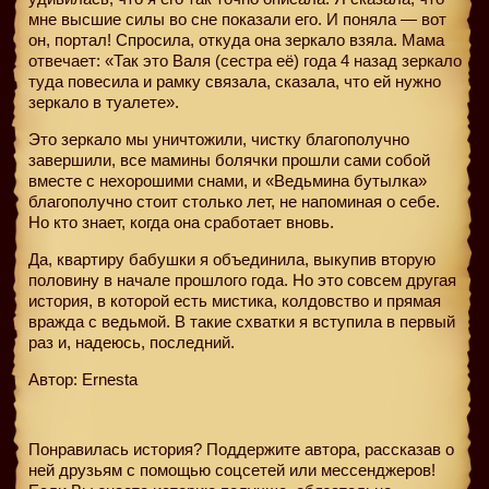
мне высшие силы во сне показали его. И поняла — вот
он, портал! Спросила, откуда она зеркало взяла. Мама
отвечает: «Так это Валя (сестра её) года 4 назад зеркало
туда повесила и рамку связала, сказала, что ей нужно
зеркало в туалете».
Это зеркало мы уничтожили, чистку благополучно
завершили, все мамины болячки прошли сами собой
вместе с нехорошими снами, и «Ведьмина бутылка»
благополучно стоит столько лет, не напоминая о себе.
Но кто знает, когда она сработает вновь.
Да, квартиру бабушки я объединила, выкупив вторую
половину в начале прошлого года. Но это совсем другая
история, в которой есть мистика, колдовство и прямая
вражда с ведьмой. В такие схватки я вступила в первый
раз и, надеюсь, последний.
Автор: Ernesta
Понравилась история? Поддержите автора, рассказав о
ней друзьям с помощью соцсетей или мессенджеров!