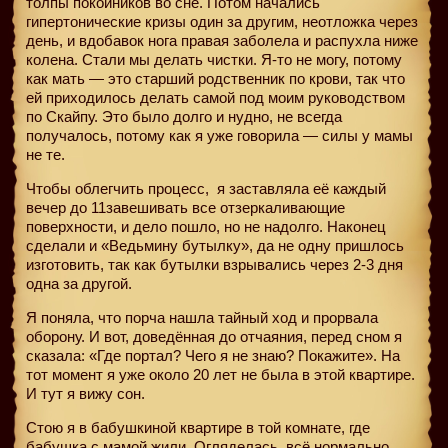
толпы покойников во сне. Потом начались
гипертонические кризы один за другим, неотложка через
день, и вдобавок нога правая заболела и распухла ниже
колена. Стали мы делать чистки. Я-то не могу, потому
как мать — это старший родственник по крови, так что
ей приходилось делать самой под моим руководством
по Скайпу. Это было долго и нудно, не всегда
получалось, потому как я уже говорила — силы у мамы
не те.
Чтобы облегчить процесс,
я заставляла её каждый
вечер до 11завешивать все отзеркаливающие
поверхности, и дело пошло, но не надолго. Наконец
сделали и «Ведьмину бутылку», да не одну пришлось
изготовить, так как бутылки взрывались через 2-3 дня
одна за другой.
Я поняла, что порча нашла тайный ход и прорвала
оборону. И вот, доведённая до отчаяния, перед сном я
сказала: «Где портал? Чего я не знаю? Покажите». На
тот момент я уже около 20 лет не была в этой квартире.
И тут я вижу сон.
Стою я в бабушкиной квартире в той комнате, где
бабушка с мамой жили. Огляделась, всё нормально,