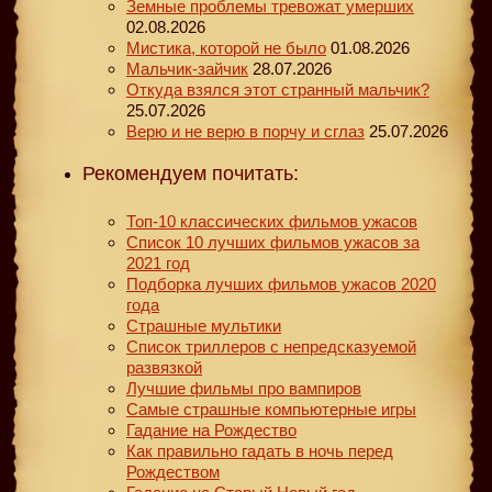
Земные проблемы тревожат умерших
02.08.2026
Мистика, которой не было
01.08.2026
Мальчик-зайчик
28.07.2026
Откуда взялся этот странный мальчик?
25.07.2026
Верю и не верю в порчу и сглаз
25.07.2026
Рекомендуем почитать:
Топ-10 классических фильмов ужасов
Список 10 лучших фильмов ужасов за
2021 год
Подборка лучших фильмов ужасов 2020
года
Страшные мультики
Список триллеров с непредсказуемой
развязкой
Лучшие фильмы про вампиров
Самые страшные компьютерные игры
Гадание на Рождество
Как правильно гадать в ночь перед
Рождеством