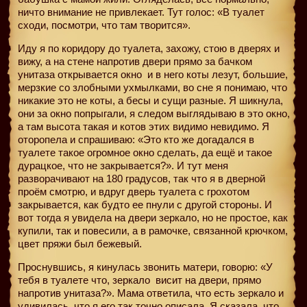
ничто внимание не привлекает. Тут голос: «В туалет
сходи, посмотри, что там творится».
Иду я по коридору до туалета, захожу, стою в дверях и
вижу, а на стене напротив двери прямо за бачком
унитаза открывается окно
и в него коты лезут, большие,
мерзкие со злобными ухмылками, во сне я понимаю, что
никакие это не коты, а бесы и сущи разные. Я шикнула,
они за окно попрыгали, я следом выглядываю в это окно,
а там высота такая и котов этих видимо невидимо. Я
оторопела и спрашиваю: «Это кто же догадался в
туалете такое огромное окно сделать, да ещё и такое
дурацкое, что не закрывается?». И тут меня
разворачивают на 180 градусов, так что я в дверной
проём смотрю, и вдруг дверь туалета с грохотом
закрывается, как будто ее пнули с другой стороны. И
вот тогда я увидела на двери зеркало, но не простое, как
купили, так и повесили, а в рамочке, связанной крючком,
цвет пряжи был бежевый.
Проснувшись, я кинулась звонить матери, говорю: «У
тебя в туалете что, зеркало
висит на двери, прямо
напротив унитаза?». Мама ответила, что есть зеркало и
удивилась, что я его так точно описала. Я сказала, что