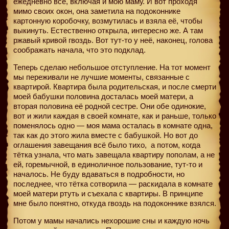
ежедневно все, включая и мою маму. И вот проходя
мимо своих окон, она заметила на подоконнике
картонную коробочку, возмутилась и взяла её, чтобы
выкинуть. Естественно открыла, интересно же. А там
ржавый кривой гвоздь. Вот тут-то у неё, наконец, голова
соображать начала, что это подклад.
Теперь сделаю небольшое отступление. На тот момент
мы переживали не лучшие моменты, связанные с
квартирой. Квартира была родительская, и после смерти
моей бабушки половина досталась моей матери, а
вторая половина её родной сестре. Они обе одинокие,
вот и жили каждая в своей комнате, как и раньше, только
поменялось одно — моя мама осталась в комнате одна,
так как до этого жила вместе с бабушкой. Но вот до
оглашения завещания всё было тихо,
а потом, когда
тётка узнала, что мать завещала квартиру пополам, а не
ей, горемычной, в единоличное пользование, тут-то и
началось. Не буду вдаваться в подробности, но
последнее, что тётка сотворила — раскидала в комнате
моей матери ртуть и съехала с квартиры. В принципе
мне было понятно, откуда гвоздь на подоконнике взялся.
Потом у мамы начались нехорошие сны и каждую ночь