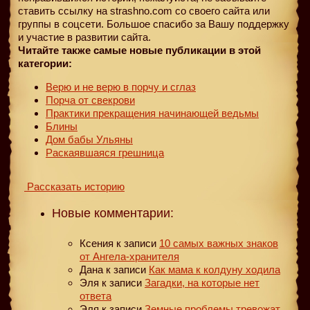
ставить ссылку на strashno.com со своего сайта или
группы в соцсети. Большое спасибо за Вашу поддержку
и участие в развитии сайта.
Читайте также самые новые публикации в этой
категории:
Верю и не верю в порчу и сглаз
Порча от свекрови
Практики прекращения начинающей ведьмы
Блины
Дом бабы Ульяны
Раскаявшаяся грешница
Рассказать историю
Новые комментарии:
Ксения
к записи
10 самых важных знаков
от Ангела-хранителя
Дана
к записи
Как мама к колдуну ходила
Эля
к записи
Загадки, на которые нет
ответа
Эля
к записи
Земные проблемы тревожат