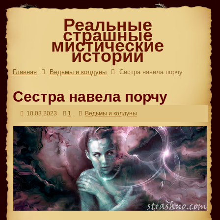
Реальные
страшные
мистические
истории
Главная
Ведьмы и колдуны
Сестра навела порчу
Сестра навела порчу
10.03.2023
1
Ведьмы и колдуны