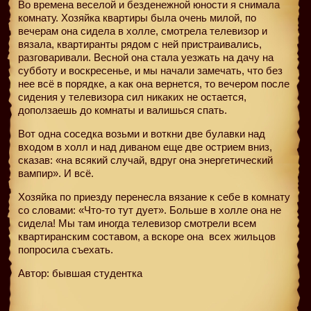
Во времена веселой и безденежной юности я снимала
комнату. Хозяйка квартиры была очень милой, по
вечерам она сидела в холле, смотрела телевизор и
вязала, квартиранты рядом с ней пристраивались,
разговаривали. Весной она стала уезжать на дачу на
субботу и воскресенье, и мы начали замечать, что без
нее всё в порядке, а как она вернется, то вечером после
сидения у телевизора сил никаких не остается,
доползаешь до комнаты и валишься спать.
Вот одна соседка возьми и воткни две булавки над
входом в холл и над диваном еще две острием вниз,
сказав: «на всякий случай, вдруг она энергетический
вампир». И всё.
Хозяйка по приезду перенесла вязание к себе в комнату
со словами: «Что-то тут дует». Больше в холле она не
сидела! Мы там иногда телевизор смотрели всем
квартиранским составом, а вскоре она
всех жильцов
попросила съехать.
Автор: бывшая студентка