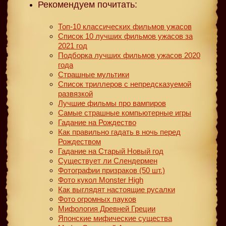
Рекомендуем почитать:
Топ-10 классических фильмов ужасов
Список 10 лучших фильмов ужасов за
2021 год
Подборка лучших фильмов ужасов 2020
года
Страшные мультики
Список триллеров с непредсказуемой
развязкой
Лучшие фильмы про вампиров
Самые страшные компьютерные игры
Гадание на Рождество
Как правильно гадать в ночь перед
Рождеством
Гадание на Старый Новый год
Существует ли Слендермен
Фотографии призраков (50 шт.)
Фото кукол Monster High
Как выглядят настоящие русалки
Фото огромных пауков
Мифология Древней Греции
Японские мифические существа