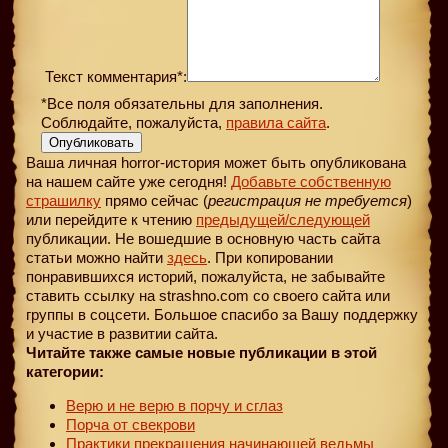
Текст комментария*:
*Все поля обязательны для заполнения.
Соблюдайте, пожалуйста,
правила сайта
.
Опубликовать
Ваша личная horror-история может быть опубликована
на нашем сайте уже сегодня!
Добавьте собственную
страшилку
прямо сейчас (
регистрация не требуется
)
или перейдите к чтению
предыдущей
/следующей
публикации. Не вошедшие в основную часть сайта
статьи можно найти
здесь
. При копировании
понравившихся историй, пожалуйста, не забывайте
ставить ссылку на strashno.com со своего сайта или
группы в соцсети. Большое спасибо за Вашу поддержку
и участие в развитии сайта.
Читайте также самые новые публикации в этой
категории:
Верю и не верю в порчу и сглаз
Порча от свекрови
Практики прекращения начинающей ведьмы