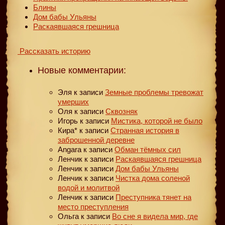
Блины
Дом бабы Ульяны
Раскаявшаяся грешница
Рассказать историю
Новые комментарии:
Эля
к записи
Земные проблемы тревожат
умерших
Оля
к записи
Сквозняк
Игорь
к записи
Мистика, которой не было
Кира*
к записи
Странная история в
заброшенной деревне
Angara
к записи
Обман тёмных сил
Ленчик
к записи
Раскаявшаяся грешница
Ленчик
к записи
Дом бабы Ульяны
Ленчик
к записи
Чистка дома соленой
водой и молитвой
Ленчик
к записи
Преступника тянет на
место преступления
Ольга
к записи
Во сне я видела мир, где