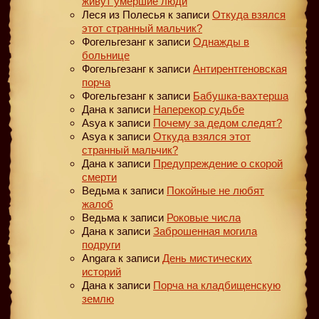
живут умершие люди
Леся из Полесья
к записи
Откуда взялся
этот странный мальчик?
Фогельгезанг
к записи
Однажды в
больнице
Фогельгезанг
к записи
Антирентгеновская
порча
Фогельгезанг
к записи
Бабушка-вахтерша
Дана
к записи
Наперекор судьбе
Asya
к записи
Почему за дедом следят?
Asya
к записи
Откуда взялся этот
странный мальчик?
Дана
к записи
Предупреждение о скорой
смерти
Ведьма
к записи
Покойные не любят
жалоб
Ведьма
к записи
Роковые числа
Дана
к записи
Заброшенная могила
подруги
Angara
к записи
День мистических
историй
Дана
к записи
Порча на кладбищенскую
землю