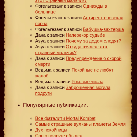
этот странный мальчик?
Фогельгезанг
к записи
Однажды в
больнице
Фогельгезанг
к записи
Антирентгеновская
порча
Фогельгезанг
к записи
Бабушка-вахтерша
Дана
к записи
Наперекор судьбе
Asya
к записи
Почему за дедом следят?
Asya
к записи
Откуда взялся этот
странный мальчик?
Дана
к записи
Предупреждение о скорой
смерти
Ведьма
к записи
Покойные не любят
жалоб
Ведьма
к записи
Роковые числа
Дана
к записи
Заброшенная могила
подруги
Популярные публикации:
Все фаталити Mortal Kombat
Самые страшные вулканы планеты Земля
Дух покойницы
Сон о подруге сбылся