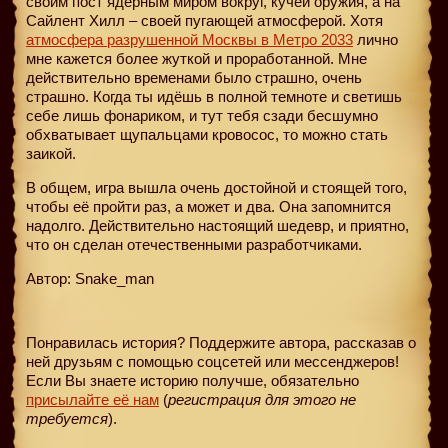
своим пост ядерным миром вокруг, кучей оружия, а на
Сайлент Хилл – своей пугающей атмосферой. Хотя
атмосфера разрушенной Москвы в Метро 2033
лично
мне кажется более жуткой и проработанной. Мне
действительно временами было страшно, очень
страшно. Когда ты идёшь в полной темноте и светишь
себе лишь фонариком, и тут тебя сзади бесшумно
обхватывает щупальцами кровосос, то можно стать
заикой.
В общем, игра вышла очень достойной и стоящей того,
чтобы её пройти раз, а может и два. Она запомнится
надолго. Действительно настоящий шедевр, и приятно,
что он сделан отечественными разработчиками.
Автор: Snake_man
Понравилась история? Поддержите автора, рассказав о
ней друзьям с помощью соцсетей или мессенджеров!
Если Вы знаете историю получше, обязательно
присылайте её нам
(
регистрация для этого не
требуется
).