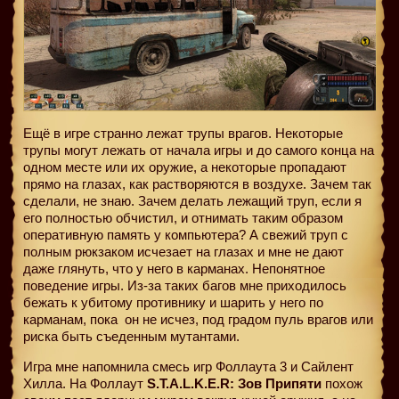
Ещё в игре странно лежат трупы врагов. Некоторые
трупы могут лежать от начала игры и до самого конца на
одном месте или их оружие, а некоторые пропадают
прямо на глазах, как растворяются в воздухе. Зачем так
сделали, не знаю. Зачем делать лежащий труп, если я
его полностью обчистил, и отнимать таким образом
оперативную память у компьютера? А свежий труп с
полным рюкзаком исчезает на глазах и мне не дают
даже глянуть, что у него в карманах. Непонятное
поведение игры. Из-за таких багов мне приходилось
бежать к убитому противнику и шарить у него по
карманам, пока
он не исчез, под градом пуль врагов или
риска быть съеденным мутантами.
Игра мне напомнила смесь игр Фоллаута 3 и Сайлент
Хилла. На Фоллаут
S.T.A.L.K.E.R: Зов Припяти
похож