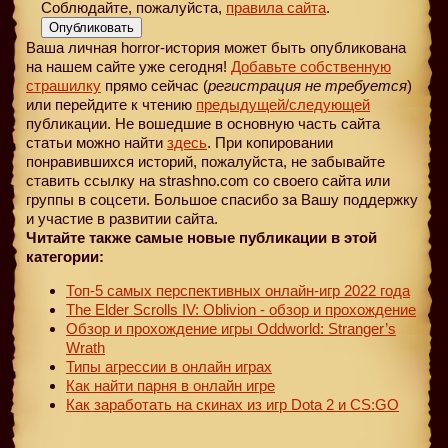
Соблюдайте, пожалуйста,
правила сайта
.
Опубликовать
Ваша личная horror-история может быть опубликована
на нашем сайте уже сегодня!
Добавьте собственную
страшилку
прямо сейчас (
регистрация не требуется
)
или перейдите к чтению
предыдущей
/следующей
публикации. Не вошедшие в основную часть сайта
статьи можно найти
здесь
. При копировании
понравившихся историй, пожалуйста, не забывайте
ставить ссылку на strashno.com со своего сайта или
группы в соцсети. Большое спасибо за Вашу поддержку
и участие в развитии сайта.
Читайте также самые новые публикации в этой
категории:
Топ-5 самых перспективных онлайн-игр 2022 года
The Elder Scrolls IV: Oblivion - обзор и прохождение
Обзор и прохождение игры Oddworld: Stranger’s
Wrath
Типы агрессии в онлайн играх
Как найти парня в онлайн игре
Как заработать на скинах из игр Dota 2 и CS:GO