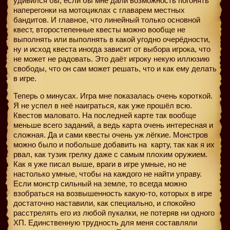
удивился бы, если бы мне дали возможность погонять
наперегонки на мотоциклах с главарем местных
бандитов. И главное, что линейный только основной
квест, второстепенные квесты можно вообще не
выполнять или выполнять в какой угодно очерёдности,
ну и исход квеста иногда зависит от выбора игрока, что
не может не радовать. Это даёт игроку некую иллюзию
свободы, что он сам может решать, что и как ему делать
в игре.
Теперь о минусах. Игра мне показалась очень короткой.
Я не успел в неё наиграться, как уже прошёл всю.
Квестов маловато. На последней карте так вообще
меньше всего заданий, а ведь карта очень интересная и
сложная. Да и сами квесты очень уж лёгкие. Монстров
можно было и побольше добавить на
карту, так как я их
рвал, как тузик грелку даже с самым плохим оружием.
Как я уже писал выше, враги в игре умные, но не
настолько умные, чтобы на каждого не найти управу.
Если монстр сильный на земле, то всегда можно
взобраться на возвышенность какую-то, которых в игре
достаточно наставили, как специально, и спокойно
расстрелять его из любой пукалки, не потеряв ни одного
ХП. Единственную трудность для меня составляли