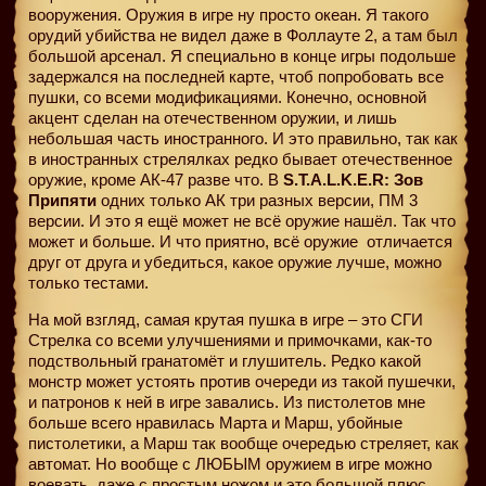
вооружения. Оружия в игре ну просто океан. Я такого
орудий убийства не видел даже в Фоллауте 2, а там был
большой арсенал. Я специально в конце игры подольше
задержался на последней карте, чтоб попробовать все
пушки, со всеми модификациями. Конечно, основной
акцент сделан на отечественном оружии, и лишь
небольшая часть иностранного. И это правильно, так как
в иностранных стрелялках редко бывает отечественное
оружие, кроме АК-47 разве что. В
S.T.A.L.K.E.R: Зов
Припяти
одних только АК три разных версии, ПМ 3
версии. И это я ещё может не всё оружие нашёл. Так что
может и больше. И что приятно, всё оружие
отличается
друг от друга и убедиться, какое оружие лучше, можно
только тестами.
На мой взгляд, самая крутая пушка в игре – это СГИ
Стрелка со всеми улучшениями и примочками, как-то
подствольный гранатомёт и глушитель. Редко какой
монстр может устоять против очереди из такой пушечки,
и патронов к ней в игре завались. Из пистолетов мне
больше всего нравилась Марта и Марш, убойные
пистолетики, а Марш так вообще очередью стреляет, как
автомат. Но вообще с ЛЮБЫМ оружием в игре можно
воевать, даже с простым ножом и это большой плюс