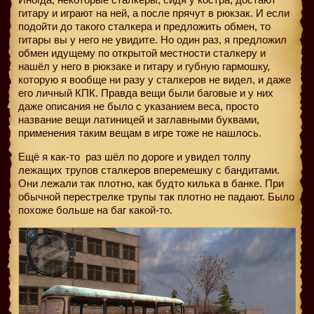
гитару и играют на ней, а после прячут в рюкзак. И если
подойти до такого сталкера и предложить обмен, то
гитары вы у него не увидите. Но один раз, я предложил
обмен идущему по открытой местности сталкеру и
нашёл у него в рюкзаке и гитару и губную гармошку,
которую я вообще ни разу у сталкеров не видел, и даже
его личный КПК. Правда вещи были баговые и у них
даже описания не было с указанием веса, просто
название вещи латиницей и заглавными буквами,
применения таким вещам в игре тоже не нашлось.
Ещё я как-то
раз шёл по дороге и увидел толпу
лежащих трупов сталкеров вперемешку с бандитами.
Они лежали так плотно, как будто килька в банке. При
обычной перестрелке трупы так плотно не падают. Было
похоже больше на баг какой-то.