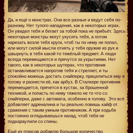
Да, и ещё о монстрах. Они все разные и ведут себя по-
разному. Нет тупого нападения, как в некоторых играх.
Он увидел тебя и бегает за тобой пока не прибьёт. Здесь
некоторые монстры могут укусить тебя, а потом
нарезать возле тебя круги, чтоб ты по нему не попал,
или могут силой мысли отнять у тебя оружие из рук и
швырнуть в тебя какой-то тяжёлый предмет. А люди
всегда перемещаются и прячутся за укрытиями. Нет
такого, как в некоторых шутерах, что противник
останавливается напротив тебя и стреляет, и ты
спокойно можешь достать снайперку, прицелиться ему в
голову и разнести её, как арбуз. В Сталкере противник
перемещается, прячется в кустах, за брошенной
техникой, и попасть по нему тяжело не то что со
снайперки, даже с автомата, особенно в голову.
Это всё
добавляет адреналина и ты реально ловишь кайф от
сражения с таким умным противником. А при ходьбе
постоянно оглядываешься назад, чтоб тебя не
подкараулили со спины.
Ещё из плюсов добавлю большое количество