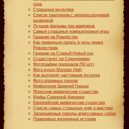
года
Страшные мультики
Список триллеров с непредсказуемой
развязкой
Лучшие фильмы про вампиров
Самые страшные компьютерные игры
Гадание на Рождество
Как правильно гадать в ночь перед
Рождеством
Гадание на Старый Новый год
Существует ли Слендермен
Фотографии призраков (50 шт.)
Фото кукол Monster High
Как выглядят настоящие русалки
Фото огромных пауков
Мифология Древней Греции
Японские мифические существа
Мифы Северной Америки
Европейские мифические существа
Список самых страшных книг о мистике
Запрещённые породы агрессивных собак
Правдивые жизненные истории