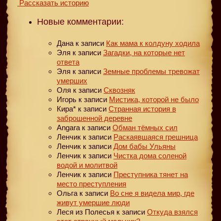
Рассказать историю
Новые комментарии:
Дана
к записи
Как мама к колдуну ходила
Эля
к записи
Загадки, на которые нет
ответа
Эля
к записи
Земные проблемы тревожат
умерших
Оля
к записи
Сквозняк
Игорь
к записи
Мистика, которой не было
Кира*
к записи
Странная история в
заброшенной деревне
Angara
к записи
Обман тёмных сил
Ленчик
к записи
Раскаявшаяся грешница
Ленчик
к записи
Дом бабы Ульяны
Ленчик
к записи
Чистка дома соленой
водой и молитвой
Ленчик
к записи
Преступника тянет на
место преступления
Ольга
к записи
Во сне я видела мир, где
живут умершие люди
Леся из Полесья
к записи
Откуда взялся