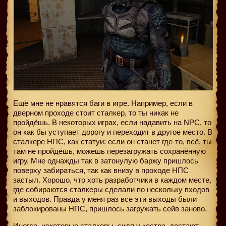
Ещё мне не нравятся баги в игре. Например, если в
дверном проходе стоит сталкер, то ты никак не
пройдёшь. В некоторых играх, если надавить на NPC, то
он как бы уступает дорогу и переходит в другое место. В
сталкере НПС, как статуи: если он станет где-то, всё, ты
там не пройдёшь, можешь перезагружать сохранённую
игру. Мне однажды так в затонулую баржу пришлось
поверху забираться, так как внизу в проходе НПС
застыл. Хорошо, что хоть разработчики в каждом месте,
где собираются сталкеры сделали по нескольку входов
и выходов. Правда у меня раз все эти выходы были
заблокированы НПС, пришлось загружать сейв заново.
Иногда, некоторые сталкеры, сидя у костра, достают