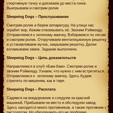
спортивную тачку и доезжаем до места гонок.
Выигрываем и смотрим ролик
Sleepeing Dogs – Прослушивание
Смотрим ролик и берем аппаратуру. На улице нас
ограбит вор, бежим отвоевывать её. Звоним Рэймонду.
Отправляемся к зеленому маячку. Взбираемся по лесам
и смотрим ролик. Откручиваем вентиляционную решетку
и устанавливаем жучок, закрываем решетку. Далее
взламываем замок. Задание выполнено.
Sleepeing Dogs – Цепь доказательств
Направляемся в клуб «Бам-бам». Смотрим ролик и
звоним Рэймонду. Узнаем, что нужно с ним встретиться.
Отправляемся к
зеленому маячку. Здесь будем
стрелять по мишеням, как в тире.
Sleepeing Dogs – Расплата
Садимся на внедорожник и следуем за красной
машиной. Прибываем на место и обследуем завод.
Здесь находится много противников, а также противник с
пистолетом. Но обезоружить его не проблема.