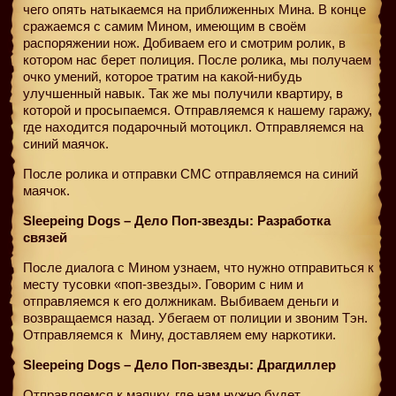
чего опять натыкаемся на приближенных Мина. В конце
сражаемся с самим Мином, имеющим в своём
распоряжении нож. Добиваем его и смотрим ролик, в
котором нас берет полиция. После ролика, мы получаем
очко умений, которое тратим на какой-нибудь
улучшенный навык. Так же мы получили квартиру, в
которой и просыпаемся. Отправляемся к нашему гаражу,
где находится подарочный мотоцикл. Отправляемся на
синий маячок.
После ролика и отправки СМС отправляемся на синий
маячок.
Sleepeing Dogs – Дело Поп-звезды: Разработка
связей
После диалога с Мином узнаем, что нужно отправиться к
месту тусовки «поп-звезды». Говорим с ним и
отправляемся к его должникам. Выбиваем деньги и
возвращаемся назад. Убегаем от полиции и звоним Тэн.
Отправляемся к
Мину, доставляем ему наркотики.
Sleepeing Dogs – Дело Поп-звезды: Драгдиллер
Отправляемся к маячку, где нам нужно будет