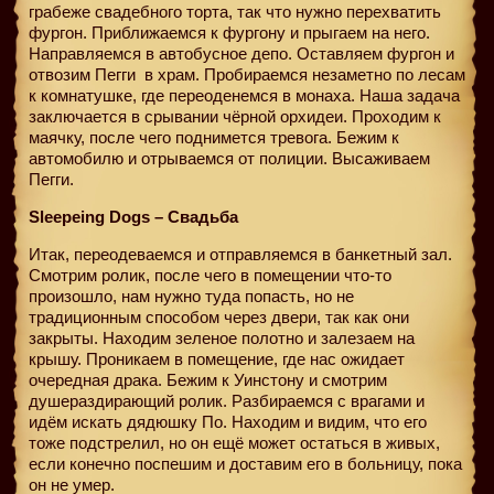
грабеже свадебного торта, так что нужно перехватить
фургон. Приближаемся к фургону и прыгаем на него.
Направляемся в автобусное депо. Оставляем фургон и
отвозим Пегги
в храм. Пробираемся незаметно по лесам
к комнатушке, где переоденемся в монаха. Наша задача
заключается в срывании чёрной орхидеи. Проходим к
маячку, после чего поднимется тревога. Бежим к
автомобилю и отрываемся от полиции. Высаживаем
Пегги.
Sleepeing Dogs – Свадьба
Итак, переодеваемся и отправляемся в банкетный зал.
Смотрим ролик, после чего в помещении что-то
произошло, нам нужно туда попасть, но не
традиционным способом через двери, так как они
закрыты. Находим зеленое полотно и залезаем на
крышу. Проникаем в помещение, где нас ожидает
очередная драка. Бежим к Уинстону и смотрим
душераздирающий ролик. Разбираемся с врагами и
идём искать дядюшку По. Находим и видим, что его
тоже подстрелил, но он ещё может остаться в живых,
если конечно поспешим и доставим его в больницу, пока
он не умер.