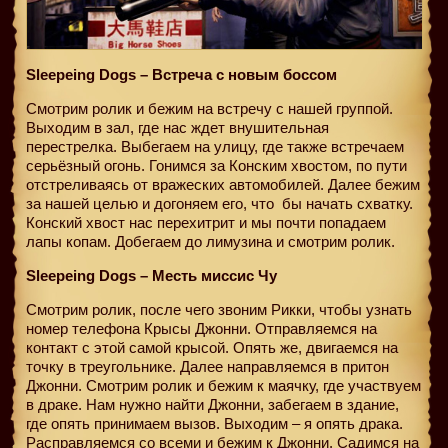
Sleepeing Dogs – Встреча с новым боссом
Смотрим ролик и бежим на встречу с нашей группой.
Выходим в зал, где нас ждет внушительная
перестрелка. Выбегаем на улицу, где также встречаем
серьёзный огонь. Гонимся за Конским хвостом, по пути
отстреливаясь от вражеских автомобилей. Далее бежим
за нашей целью и догоняем его, что
бы начать схватку.
Конский хвост нас перехитрит и мы почти попадаем
лапы копам. Добегаем до лимузина и смотрим ролик.
Sleepeing Dogs – Месть миссис Чу
Смотрим ролик, после чего звоним Рикки, чтобы узнать
номер телефона Крысы Джонни. Отправляемся на
контакт с этой самой крысой. Опять же, двигаемся на
точку в треугольнике. Далее направляемся в притон
Джонни. Смотрим ролик и бежим к маячку, где участвуем
в драке. Нам нужно найти Джонни, забегаем в здание,
где опять принимаем вызов. Выходим – я опять драка.
Расправляемся со всеми и бежим к Джонни. Садимся на