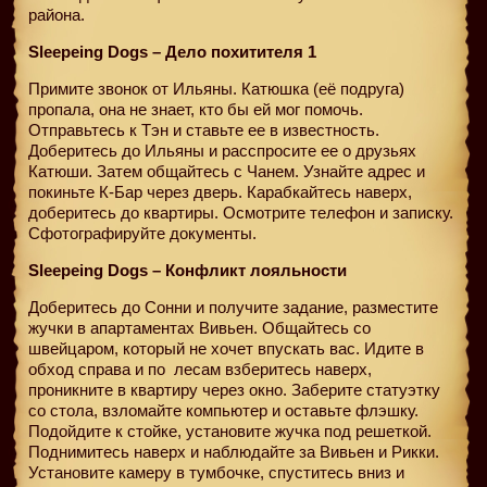
района.
Sleepeing Dogs – Дело похитителя 1
Примите звонок от Ильяны. Катюшка (её подруга)
пропала, она не знает, кто бы ей мог помочь.
Отправьтесь к Тэн и ставьте ее в известность.
Доберитесь до Ильяны и расспросите ее о друзьях
Катюши. Затем общайтесь с Чанем. Узнайте адрес и
покиньте К-Бар через дверь. Карабкайтесь наверх,
доберитесь до квартиры. Осмотрите телефон и записку.
Сфотографируйте документы.
Sleepeing Dogs – Конфликт лояльности
Доберитесь до Сонни и получите задание, разместите
жучки в апартаментах Вивьен. Общайтесь со
швейцаром, который не хочет впускать вас. Идите в
обход справа и по
лесам взберитесь наверх,
проникните в квартиру через окно. Заберите статуэтку
со стола, взломайте компьютер и оставьте флэшку.
Подойдите к стойке, установите жучка под решеткой.
Поднимитесь наверх и наблюдайте за Вивьен и Рикки.
Установите камеру в тумбочке, спуститесь вниз и