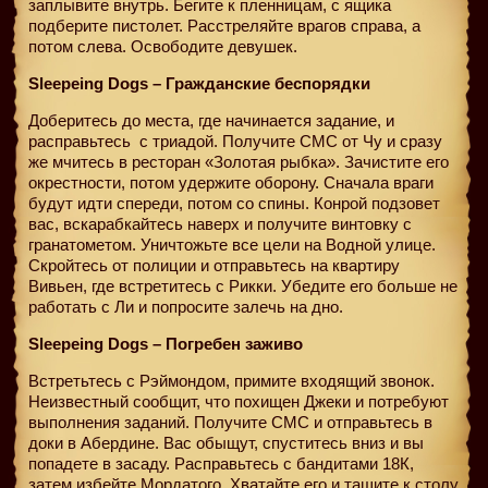
заплывите внутрь. Бегите к пленницам, с ящика
подберите пистолет. Расстреляйте врагов справа, а
потом слева. Освободите девушек.
Sleepeing Dogs – Гражданские беспорядки
Доберитесь до места, где начинается задание, и
расправьтесь
с триадой. Получите СМС от Чу и сразу
же мчитесь в ресторан «Золотая рыбка». Зачистите его
окрестности, потом удержите оборону. Сначала враги
будут идти спереди, потом со спины. Конрой подзовет
вас, вскарабкайтесь наверх и получите винтовку с
гранатометом. Уничтожьте все цели на Водной улице.
Скройтесь от полиции и отправьтесь на квартиру
Вивьен, где встретитесь с Рикки. Убедите его больше не
работать с Ли и попросите залечь на дно.
Sleepeing Dogs – Погребен заживо
Встретьтесь с Рэймондом, примите входящий звонок.
Неизвестный сообщит, что похищен Джеки и потребуют
выполнения заданий. Получите СМС и отправьтесь в
доки в Абердине. Вас обыщут, спуститесь вниз и вы
попадете в засаду. Расправьтесь с бандитами 18К,
затем избейте Мордатого. Хватайте его и тащите к столу