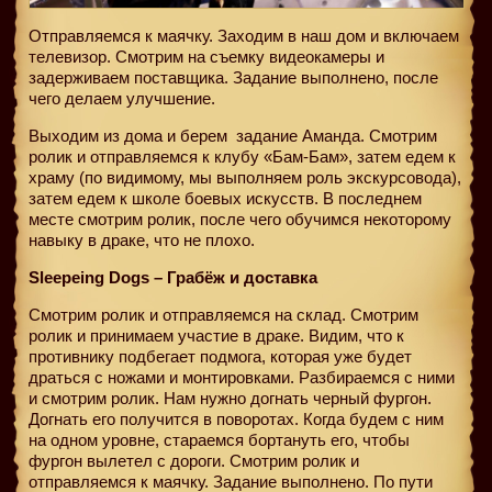
Отправляемся к маячку. Заходим в наш дом и включаем
телевизор. Смотрим на съемку видеокамеры и
задерживаем поставщика. Задание выполнено, после
чего делаем улучшение.
Выходим из дома и берем
задание Аманда. Смотрим
ролик и отправляемся к клубу «Бам-Бам», затем едем к
храму (по видимому, мы выполняем роль экскурсовода),
затем едем к школе боевых искусств. В последнем
месте смотрим ролик, после чего обучимся некоторому
навыку в драке, что не плохо.
Sleepeing Dogs – Грабёж и доставка
Смотрим ролик и отправляемся на склад. Смотрим
ролик и принимаем участие в драке. Видим, что к
противнику подбегает подмога, которая уже будет
драться с ножами и монтировками. Разбираемся с ними
и смотрим ролик. Нам нужно догнать черный фургон.
Догнать его получится в поворотах. Когда будем с ним
на одном уровне, стараемся бортануть его, чтобы
фургон вылетел с дороги. Смотрим ролик и
отправляемся к маячку. Задание выполнено. По пути