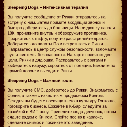
Sleepeing Dogs – Интенсивная терапия
Вы получите сообщение от Рикки, отправьтесь на
встречу с ним. Затем примите входящий звонок и
быстро доберитесь до больницы. На дядюшку напали
18К, проникните внутрь и обезоружьте противника.
Прорвитесь к лифту, попутно расстреляйте врагов.
Доберитесь до палаты По и встретьтесь с Рикки.
Направьтесь в центр службы безопасности, взломайте
пульт системы безопасности. На карте появятся две
цели, Рикки и дядюшка. Расправьтесь с врагами и
выберитесь наружу, скройтесь от полиции. Езжайте по
прямой дороге и высадите Рикки.
Sleepeing Dogs – Важный гость
Вы получите СМС, доберитесь до Рикки. Знакомьтесь с
Сонни, а также с известным продюсером Кингом.
Сегодня вы будете посвящать его в культуру Гонконга,
поговорите бизнесе. Езжайте в К-Бар, следуйте за
хозяйкой в ВИП-зону. Приведите сюда девчонок, потом
сядьте рядом с Кингом. Спойте песню в караоке,
сделайте снимок и покиньте это заведение.