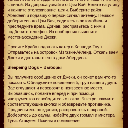
с пилой. Из допроса узнайте о Цзы Вай. Бегите на улицу
и начните отслеживание
цели. Выберите район
Aberdeen и подавшую первой сигнал антенну. Пешком
доберитесь до Цзы Вая, садитесь в автомобиль и
преследуйте врага. Догнав, расправьтесь с ним и
подберите телефон. Из сообщения выясните
местонахождение Джеки.
Просите Краба подогнать катер в Кеннеди-Таун.
Отправьтесь на островок Мэгэзин-Айленд. Откапываем
Джеки и доставьте его в доки Абердина.
Sleepeing Dogs – Выборы
Вы получите сообщение от Джеки, он хочет вам что-то
показать. Обнаружите повешенный, труп нашего друга.
Вас оглушают и перевозят в неизвестное место.
Вырвавшись, ползите вперед и при помощи
инструментов освободитесь от оков. Быстро нажмите
соответствующие кнопки и обезвредьте противника.
Продвиньтесь по зданию, расправьтесь с охраной.
Доберитесь до сауны, избейте двух громил и мистера
Туна. Атакуем. Покиньте помещение.