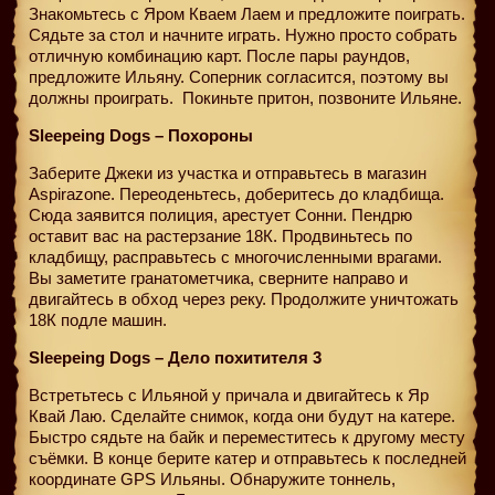
Знакомьтесь с Яром Кваем Лаем и предложите поиграть.
Сядьте за стол и начните играть. Нужно просто собрать
отличную комбинацию карт. После пары раундов,
предложите Ильяну. Соперник согласится, поэтому вы
должны проиграть.
Покиньте притон, позвоните Ильяне.
Sleepeing Dogs – Похороны
Заберите Джеки из участка и отправьтесь в магазин
Aspirazone. Переоденьтесь, доберитесь до кладбища.
Сюда заявится полиция, арестует Сонни. Пендрю
оставит вас на растерзание 18К. Продвиньтесь по
кладбищу, расправьтесь с многочисленными врагами.
Вы заметите гранатометчика, сверните направо и
двигайтесь в обход через реку. Продолжите уничтожать
18К подле машин.
Sleepeing Dogs – Дело похитителя 3
Встретьтесь с Ильяной у причала и двигайтесь к Яр
Квай Лаю. Сделайте снимок, когда они будут на катере.
Быстро сядьте на байк и переместитесь к другому месту
съёмки. В конце берите катер и отправьтесь к последней
координате GPS Ильяны. Обнаружите тоннель,