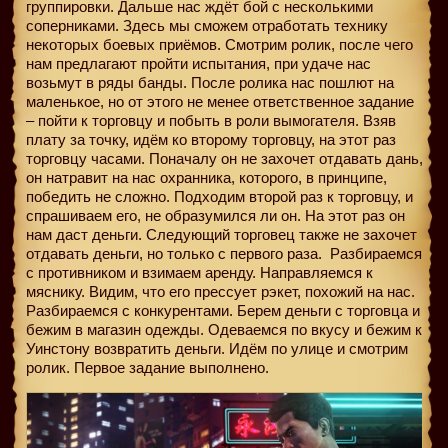
группировки. Дальше нас ждёт бой с несколькими
соперниками. Здесь мы сможем отработать технику
некоторых боевых приёмов. Смотрим ролик, после чего
нам предлагают пройти испытания, при удаче нас
возьмут в ряды банды. После ролика нас пошлют на
маленькое, но от этого не менее ответственное задание
– пойти к торговцу и побыть в роли вымогателя. Взяв
плату за точку, идём ко второму торговцу, на этот раз
торговцу часами. Поначалу он не захочет отдавать дань,
он натравит на нас охранника, которого, в принципе,
победить не сложно. Подходим второй раз к торговцу, и
спрашиваем его, не образумился ли он. На этот раз он
нам даст деньги. Следующий торговец также не захочет
отдавать деньги, но только с первого раза.
Разбираемся
с противником и взимаем аренду. Направляемся к
мяснику. Видим, что его прессует рэкет, похожий на нас.
Разбираемся с конкурентами. Берем деньги с торговца и
бежим в магазин одежды. Одеваемся по вкусу и бежим к
Уинстону возвратить деньги. Идём по улице и смотрим
ролик. Первое задание выполнено.