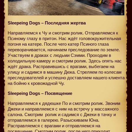
Sleepeing Dogs – Последняя жертва
Направляемся к Чу и смотрим ролик. Отправляемся к
Псиному глазу в притон. Нас ждёт головокружительная
погоня на катере. После чего катер Псиного глаза
переворачивается, начинаем преследование по земле.
Участвуем в драках с людьми Сэмми. Проходим в
холодильную камеру и смотрим ролик. Здесь опять нас
ждёт драка. Расправившись с врагами, выбегаем на
улицу и садимся в машину Дюка. Стреляем по колесам
преследователей и успешно доставляем нашего клиента
на бойню к кровожадной Чу.
Sleepeing Dogs – Посвящение
Направляемся к дядюшке По и смотрим ролик. Звоним
Джеки и направляемся с ним на встречу у массажного
салона. Смотрим
ролик и садимся с Джеки в тачку и
отправляемся в галерею. Разыскиваем Юна.
Расправляемся с врагами и отправляемся на
посвящение. Смотрим ролик, после чего приходит