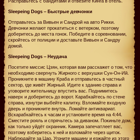
Расправьтесь с бандитами и отвезите Кинга в отель.
Sleepeing Dogs – Быстрые девчонки
Отправьтесь за Вивьен и Сандрой на авто Рикки.
Девчонки желают прокатиться с ветерком, поэтому
доберитесь до места гонок. Победите в соревновании,
скройтесь от полиции и доставьте Вивьен и Сандру
домой.
Sleepeing Dogs – Неудача
Посетите миссис Цзян, которая вам расскажет о том, что
необходимо свергнуть Жирного с верхушки Cун-Он-Ий.
Проникните в машину Краба и отправьтесь в частный
сектор, где живёт Жирный. Идите к зданию справа и
уговорите жительницу впустить вас. Поднимитесь
наверх и доберитесь до ворот. Карабкайтесь по стене
справа, изнутри выбейте калитку. Взломайте входную
дверь и проникните внутрь. Ломайте антиквариат.
Вскарабкайтесь к часам и установите время на 4:44.
Сместите рояль и спрячьтесь за диваном. Покиньте дом,
как только уйдёт охранник. Камера запечатлеет вас,
поэтому взберитесь к ней и взломайте через щиток.
Наблюдайте за Цао. Угоните машину и езжайте из этого