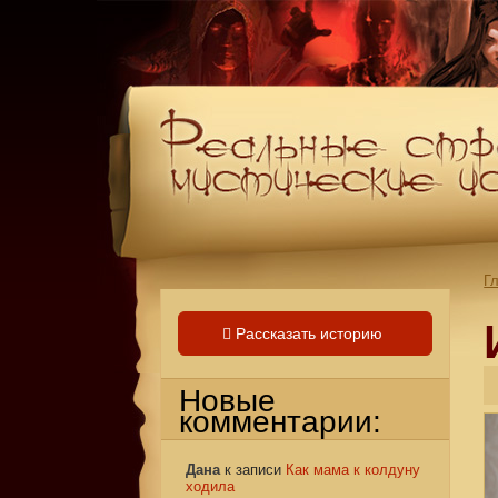
Г
Рассказать историю
Новые
комментарии:
Дана
к записи
Как мама к колдуну
ходила