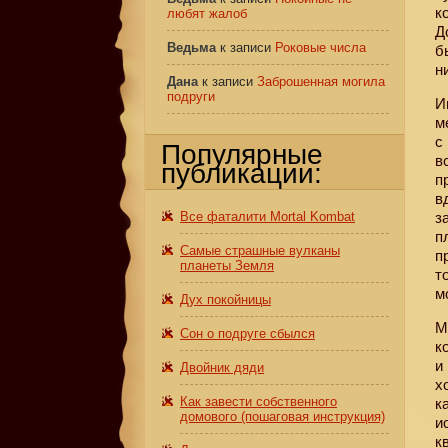
к
любят жалоб
Д
Ведьма
к записи
Роковые числа
б
н
Дана
к записи
Заброшенная могила
подруги
И
м
с
Популярные
в
публикации:
п
в
Все фаталити Mortal Kombat
з
п
Самые страшные вулканы
п
планеты Земля
т
м
Дух покойницы
М
Сон о подруге сбылся
к
и
Двойник дяди
х
Как завести собственного
к
домового (пошаговая инструкция)
и
к