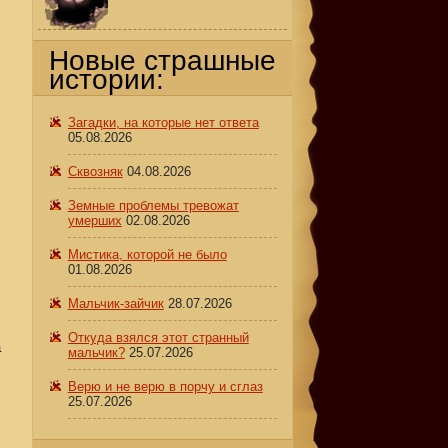
Новые страшные
истории:
Загадки, на которые нет ответа
05.08.2026
Сквозняк
04.08.2026
Земные проблемы тревожат
умерших
02.08.2026
Мистика, которой не было
01.08.2026
Мальчик-зайчик
28.07.2026
Откуда взялся этот странный
а
мальчик?
25.07.2026
Верю и не верю в порчу и сглаз
25.07.2026