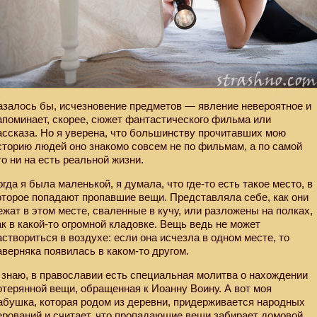
азалось бы, исчезновение предметов — явление невероятное и
апоминает, скорее, сюжет фантастического фильма или
ассказа. Но я уверена, что большинству прочитавших мою
сторию людей оно знакомо совсем не по фильмам, а по самой
то ни на есть реальной жизни.
огда я была маленькой, я думала, что где-то есть такое место, в
оторое попадают пропавшие вещи. Представляла себе, как они
ежат в этом месте, сваленные в кучу, или разложены на полках,
ак в какой-то огромной кладовке. Вещь ведь не может
аствориться в воздухе: если она исчезла в одном месте, то
аверняка появилась в каком-то другом.
 знаю, в православии есть специальная молитва о нахождении
отерянной вещи, обращенная к Иоанну Воину. А вот моя
абушка, которая родом из деревни, придерживается народных
ерований и считает, что пропадающие вещи забирает домовой