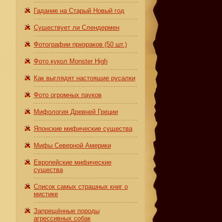
Гадание на Старый Новый год
Существует ли Слендермен
Фотографии призраков (50 шт.)
Фото кукол Monster High
Как выглядят настоящие русалки
Фото огромных пауков
Мифология Древней Греции
Японские мифические существа
Мифы Северной Америки
Европейские мифические
существа
Список самых страшных книг о
мистике
Запрещённые породы
агрессивных собак