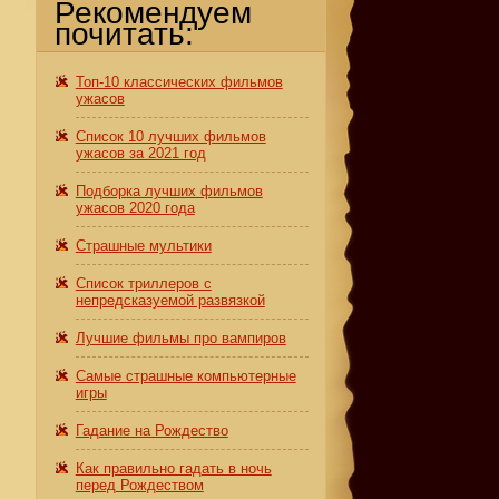
Рекомендуем
почитать:
Топ-10 классических фильмов
ужасов
Список 10 лучших фильмов
ужасов за 2021 год
Подборка лучших фильмов
ужасов 2020 года
Страшные мультики
Список триллеров с
непредсказуемой развязкой
Лучшие фильмы про вампиров
Самые страшные компьютерные
игры
Гадание на Рождество
Как правильно гадать в ночь
перед Рождеством