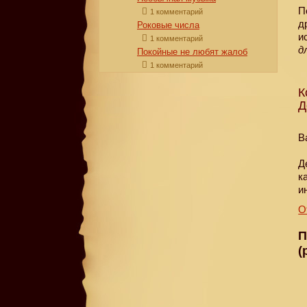
П
1 комментарий
д
Роковые числа
и
1 комментарий
д
Покойные не любят жалоб
1 комментарий
К
Д
B
Д
к
и
О
П
(