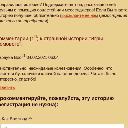
онравилась история? Поддержите автора, рассказав о ней
рузьям с помощью соцсетей или мессенджеров! Если Вы знаете
сторию получше, обязательно
присылайте её нам
(
регистрация
ля этого не требуется
).
омментарии (1
) к страшной истории "Игры
омового":
#1
abayka Boo
04.02.2021 06:04
ействительно, неожиданые исчезновения. Особенно, что
асается бутылочки и ключей на ветке дерева. Читать было
нтересно, спасибо!
тветить
рокомментируйте, пожалуйста, эту историю
регистрация не нужна):
Как Вас зовут*: