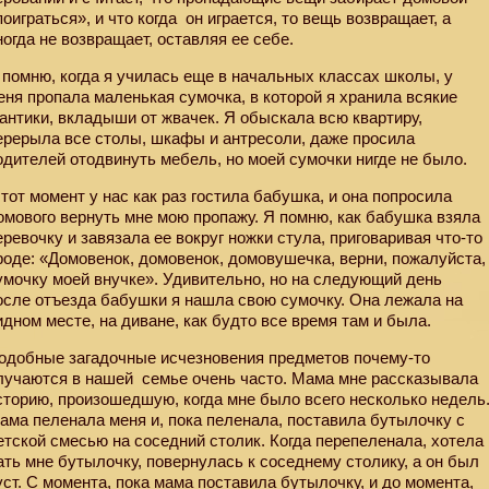
поиграться», и что когда
он играется, то вещь возвращает, а
ногда не возвращает, оставляя ее себе.
 помню, когда я училась еще в начальных классах школы, у
еня пропала маленькая сумочка, в которой я хранила всякие
антики, вкладыши от жвачек. Я обыскала всю квартиру,
ерерыла все столы, шкафы и антресоли, даже просила
одителей отодвинуть мебель, но моей сумочки нигде не было.
 тот момент у нас как раз гостила бабушка, и она попросила
омового вернуть мне мою пропажу. Я помню, как бабушка взяла
еревочку и завязала ее вокруг ножки стула, приговаривая что-то
роде: «Домовенок, домовенок, домовушечка, верни, пожалуйста,
умочку моей внучке». Удивительно, но на следующий день
осле отъезда бабушки я нашла свою сумочку. Она лежала на
идном месте, на диване, как будто все время там и была.
одобные загадочные исчезновения предметов почему-то
лучаются в нашей
семье очень часто. Мама мне рассказывала
сторию, произошедшую, когда мне было всего несколько недель
ама пеленала меня и, пока пеленала, поставила бутылочку с
етской смесью на соседний столик. Когда перепеленала, хотела
ать мне бутылочку, повернулась к соседнему столику, а он был
уст. С момента, пока мама поставила бутылочку, и до момента,