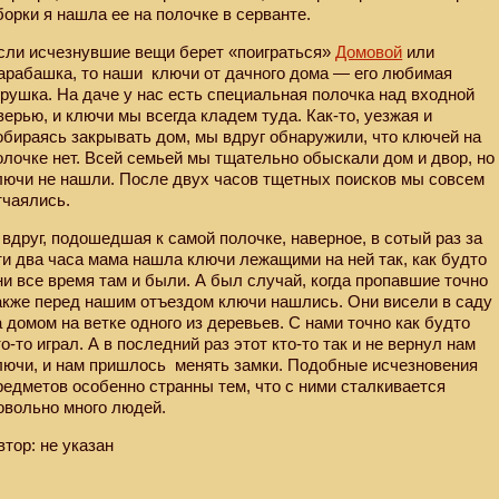
борки я нашла ее на полочке в серванте.
сли исчезнувшие вещи берет «поиграться»
Домовой
или
арабашка, то наши
ключи от дачного дома — его любимая
грушка. На даче у нас есть специальная полочка над входной
верью, и ключи мы всегда кладем туда. Как-то, уезжая и
обираясь закрывать дом, мы вдруг обнаружили, что ключей на
олочке нет. Всей семьей мы тщательно обыскали дом и двор, но
лючи не нашли. После двух часов тщетных поисков мы совсем
тчаялись.
 вдруг, подошедшая к самой полочке, наверное, в сотый раз за
ти два часа мама нашла ключи лежащими на ней так, как будто
ни все время там и были. А был случай, когда пропавшие точно
акже перед нашим отъездом ключи нашлись. Они висели в саду
а домом на ветке одного из деревьев. С нами точно как будто
то-то играл. А в последний раз этот кто-то так и не вернул нам
лючи, и нам пришлось
менять замки. Подобные исчезновения
редметов особенно странны тем, что с ними сталкивается
овольно много людей.
втор: не указан