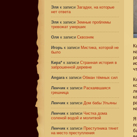
Эля
к записи
Загадки, на которые
нет ответа
Эля
к записи
Земные проблемы
тревожат умерших
Оля
к записи
Сквозняк
К
Игорь
к записи
Мистика, которой не
н
было
р
Кира*
к записи
Странная история в
и
заброшенной деревне
ч
Angara
к записи
Обман тёмных сил
К
к
Ленчик
к записи
Раскаявшаяся
л
грешница
к
р
Ленчик
к записи
Дом бабы Ульяны
н
Ленчик
к записи
Чистка дома
соленой водой и молитвой
Я
п
Ленчик
к записи
Преступника тянет
б
на место преступления
в