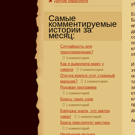
Другие параллели
у
Е
Самые
Б
комментируемые
и
истории за
д
месяц:
с
п
Случайность или
к
предупреждение?
о
3 комментария
Как я вымолила маму у
И
смерти
э
2 комментария
Откуда взялся этот странный
о
мальчик?
т
2 комментария
з
Родовая программа
к
1 комментарий
к
Боюсь таких снов
п
1 комментарий
д
Бабушка знала, что завтра
умрет
1 комментарий
А
Брата преследует мистика
1 комментарий
Необычная музыка