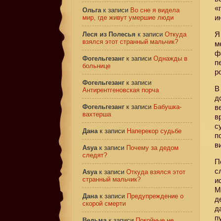
«
Ольга
к записи
Во сне я видела
и
мир, где живут умершие люди
Я
Леся из Полесья
к записи
Откуда
взялся этот странный мальчик?
м
ф
Фогельгезанг
к записи
Однажды в
п
больнице
р
Фогельгезанг
к записи
В
Антирентгеновская порча
д
Фогельгезанг
к записи
Бабушка-
в
вахтерша
в
с
Дана
к записи
Наперекор судьбе
п
в
Asya
к записи
Почему за дедом
следят?
П
с
Asya
к записи
Откуда взялся этот
странный мальчик?
и
М
Дана
к записи
Предупреждение о
д
скорой смерти
д
п
Ведьма
к записи
Покойные не