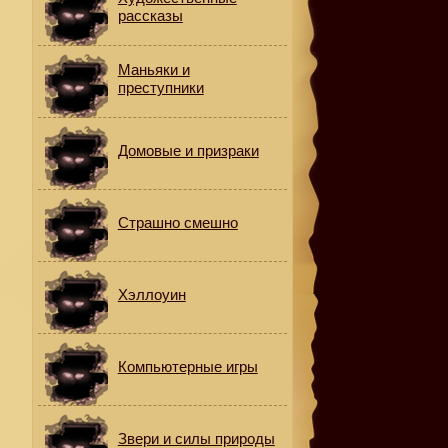
рассказы
Маньяки и
преступники
Домовые и призраки
Страшно смешно
Хэллоуин
.
Компьютерные игры
Звери и силы природы