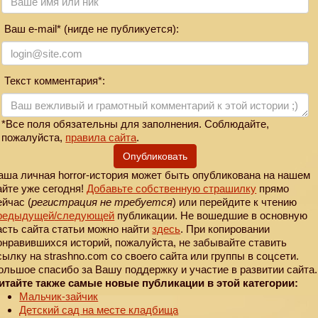
Ваш e-mail* (нигде не публикуется):
Текст комментария*:
*Все поля обязательны для заполнения. Соблюдайте,
пожалуйста,
правила сайта
.
Опубликовать
аша личная horror-история может быть опубликована на нашем
айте уже сегодня!
Добавьте собственную страшилку
прямо
ейчас (
регистрация не требуется
) или перейдите к чтению
редыдущей
/следующей
публикации. Не вошедшие в основную
асть сайта статьи можно найти
здесь
. При копировании
онравившихся историй, пожалуйста, не забывайте ставить
сылку на strashno.com со своего сайта или группы в соцсети.
ольшое спасибо за Вашу поддержку и участие в развитии сайта.
итайте также самые новые публикации в этой категории:
Мальчик-зайчик
Детский сад на месте кладбища