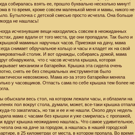
огда собиралась взять ее, прошло буквально несколько минут!
ома в то время, кроме совсем маленькой меня и мамы, никого не
ыло. Бутылочка с детской смесью просто исчезла. Она больше
икогда не нашлась!
ногда исчезнувшие вещи находились совсем в неожиданных
естах, даже вдали от того места, где они пропадали. Так было и
 крышкой маминых наручных часов. Приезжая на дачу, мама
сегда снимает обручальное кольцо и часы и кладет их на свой
рикроватный столик. И вот однажды, собираясь домой, мама
друг обнаружила,
что с часов исчезла крышка, которая
акрывает механизм и батарейки. Крышка эта сидела очень
лотно, снять ее без специальных инструментов было
рактически невозможно. Мама из-за этого батарейки меняла
олько у часовщиков. Отпасть сама по себе крышка тем более не
огла.
ы обыскали весь стол, на котором лежали часы, и облазили на
оленях пол вокруг стола, думали, может, все-таки крышка отпал
 куда-то закатилась, но так и ее и не нашли. Около двух недель
одила мама с часами без крышки и уже смирилась с пропажей,
ак вдруг крышка неожиданно нашлась. Что самое удивительное,
счезла она на даче за городом, а нашлась в нашей городской
вартире, в 25 километрах от места, в котором пропала. Во время