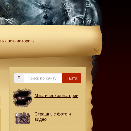
ть свою историю
Поиск
Найти
по
сайту
Мистические истории
Страшные фото и
видео