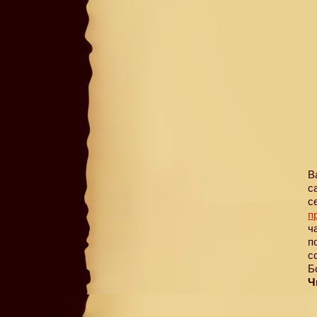
В
с
с
п
ч
п
с
Б
Ч