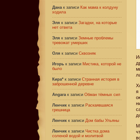
Дана
к записи
Как мама к колдуну
ходила
Эля
к записи
Загадки, на которые
нет ответа
Эля
к записи
Земные проблемы
тревожат умерших
Оля
к записи
Сквозняк
И
д
Игорь
к записи
Мистика, которой не
было
м
л
Кира*
к записи
Странная история в
заброшенной деревне
Х
я
Angara
к записи
Обман тёмных сил
о
н
Ленчик
к записи
Раскаявшаяся
с
грешница
д
Ленчик
к записи
Дом бабы Ульяны
М
Ленчик
к записи
Чистка дома
ч
соленой водой и молитвой
в