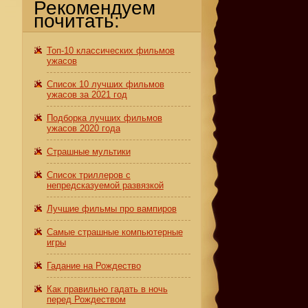
Рекомендуем
почитать:
Топ-10 классических фильмов
ужасов
Список 10 лучших фильмов
ужасов за 2021 год
Подборка лучших фильмов
ужасов 2020 года
Страшные мультики
Список триллеров с
непредсказуемой развязкой
Лучшие фильмы про вампиров
Самые страшные компьютерные
игры
Гадание на Рождество
Как правильно гадать в ночь
перед Рождеством