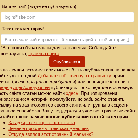
Ваш e-mail* (нигде не публикуется):
Текст комментария*:
*Все поля обязательны для заполнения. Соблюдайте,
пожалуйста,
правила сайта
.
Опубликовать
аша личная horror-история может быть опубликована на нашем
айте уже сегодня!
Добавьте собственную страшилку
прямо
ейчас (
регистрация не требуется
) или перейдите к чтению
редыдущей
/следующей
публикации. Не вошедшие в основную
асть сайта статьи можно найти
здесь
. При копировании
онравившихся историй, пожалуйста, не забывайте ставить
сылку на strashno.com со своего сайта или группы в соцсети.
ольшое спасибо за Вашу поддержку и участие в развитии сайта.
итайте также самые новые публикации в этой категории:
Загадки, на которые нет ответа
Земные проблемы тревожат умерших
Откуда взялся этот странный мальчик?