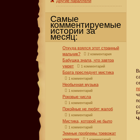
Другие параллели
Самые
комментируемые
истории за
месяц:
Откуда взялся этот странный
мальчик?
2 комментария
Бабушка знала, что завтра
умрет
1 комментарий
В
Брата преследует мистика
с
1 комментарий
с
Необычная музыка
п
1 комментарий
ч
Роковые числа
п
1 комментарий
с
Покойные не любят жалоб
Б
1 комментарий
Ч
Мистика, которой не было
1 комментарий
Земные проблемы тревожат
умерших
1 комментарий