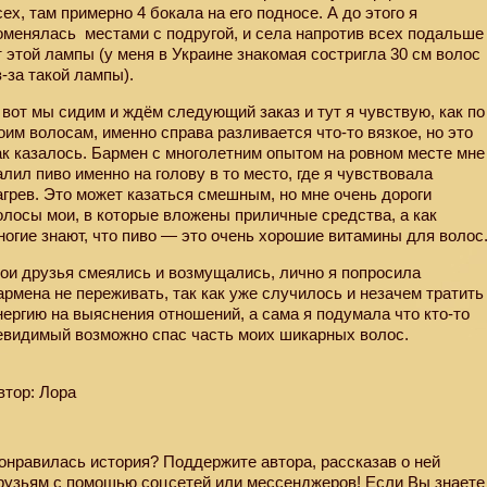
сех, там примерно 4 бокала на его подносе. А до этого я
оменялась
местами с подругой, и села напротив всех подальше
т этой лампы (у меня в Украине знакомая состригла 30 см волос
з-за такой лампы).
 вот мы сидим и ждём следующий заказ и тут я чувствую, как по
оим волосам, именно справа разливается что-то вязкое, но это
ак казалось. Бармен с многолетним опытом на ровном месте мне
алил пиво именно на голову в то место, где я чувствовала
агрев. Это может казаться смешным, но мне очень дороги
олосы мои, в которые вложены приличные средства, а как
ногие знают, что пиво — это очень хорошие витамины для волос
ои друзья смеялись и возмущались, лично я попросила
армена не переживать, так как уже случилось и незачем тратить
нергию на выяснения отношений, а сама я подумала что кто-то
евидимый возможно спас часть моих шикарных волос.
втор: Лора
онравилась история? Поддержите автора, рассказав о ней
рузьям с помощью соцсетей или мессенджеров! Если Вы знаете