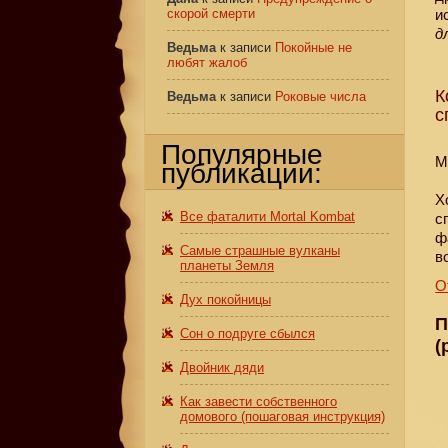
скорой смерти
и
д
Ведьма
к записи
Покойные не
любят жалоб
К
Ведьма
к записи
Роковые числа
с
Популярные
М
публикации:
Х
Все фаталити Mortal Kombat
с
ф
Самые страшные вулканы
в
планеты Земля
О
Дух покойницы
П
Сон о подруге сбылся
(
Двойник дяди
Как завести собственного
домового (пошаговая инструкция)