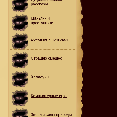
рассказы
Маньяки и
преступники
Домовые и призраки
.
Страшно смешно
Хэллоуин
Компьютерные игры
Звери и силы природы