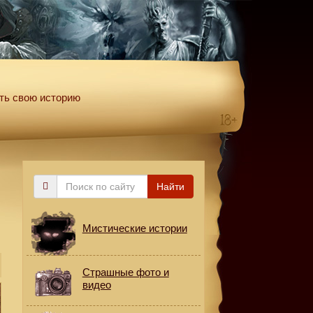
ть свою историю
Поиск
Найти
по
сайту
Мистические истории
Страшные фото и
видео