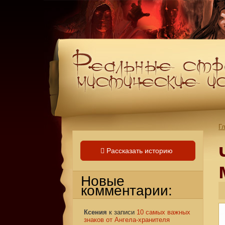
Г
Рассказать историю
Новые
комментарии:
Ксения
к записи
10 самых важных
знаков от Ангела-хранителя