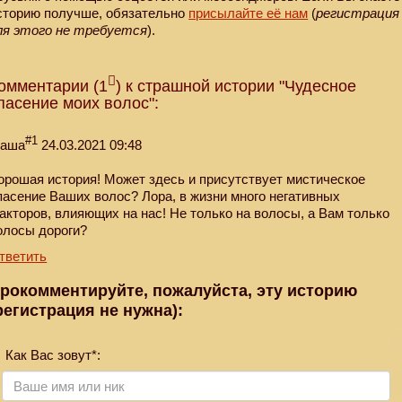
сторию получше, обязательно
присылайте её нам
(
регистрация
ля этого не требуется
).
омментарии (1
) к страшной истории "Чудесное
пасение моих волос":
#1
аша
24.03.2021 09:48
орошая история! Может здесь и присутствует мистическое
пасение Ваших волос? Лора, в жизни много негативных
акторов, влияющих на нас! Не только на волосы, а Вам только
олосы дороги?
тветить
рокомментируйте, пожалуйста, эту историю
регистрация не нужна):
Как Вас зовут*: