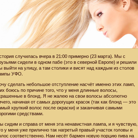
стория случилась вчера в 21:00 примерно (23 марта). Мы с
рузьями сидели в одном пабе (это в северной Европе) и решили
ы выйти на улицу, а там столики и висят над каждым из столов
ампы УФО.
очу сделать небольшое отступление насчёт именно этих ламп,
 их боюсь по причине того, что у меня длинные волосы,
крашенные в блонд. Я не жалею на свои волосы абсолютно
ичего, начиная от самых дорогущих красок (так как блонд — это
амый хрупкий волос после окраски) и заканчивая самыми
орогими средствами.
ы сидим и справа от меня эта ненавистная лампа, и я чувствую,
то у меня уже прилично так нагретый правый участок головы и
олос соответственно. Нам несёт бармен новую порцию пива на