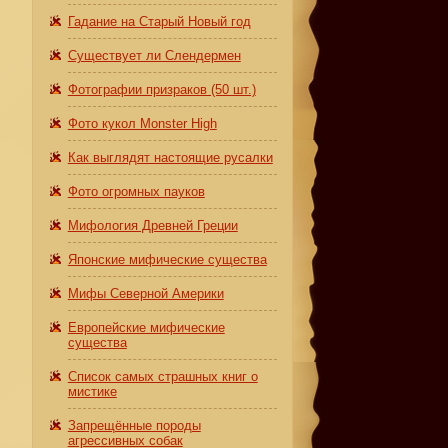
Гадание на Старый Новый год
Существует ли Слендермен
Фотографии призраков (50 шт.)
Фото кукол Monster High
Как выглядят настоящие русалки
Фото огромных пауков
Мифология Древней Греции
Японские мифические существа
Мифы Северной Америки
Европейские мифические
существа
Список самых страшных книг о
мистике
Запрещённые породы
агрессивных собак