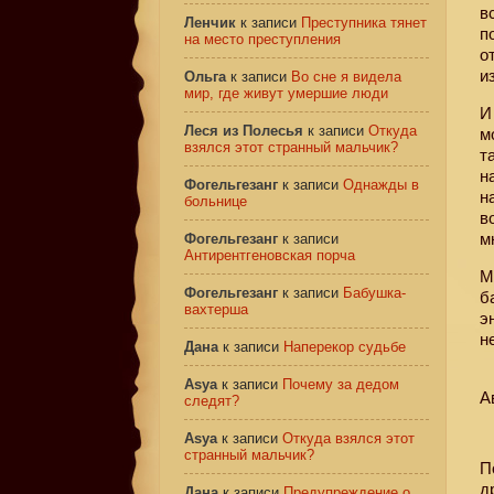
в
Ленчик
к записи
Преступника тянет
п
на место преступления
о
и
Ольга
к записи
Во сне я видела
мир, где живут умершие люди
И
Леся из Полесья
к записи
Откуда
м
взялся этот странный мальчик?
т
н
Фогельгезанг
к записи
Однажды в
н
больнице
в
м
Фогельгезанг
к записи
Антирентгеновская порча
М
Фогельгезанг
к записи
Бабушка-
б
вахтерша
э
н
Дана
к записи
Наперекор судьбе
Asya
к записи
Почему за дедом
А
следят?
Asya
к записи
Откуда взялся этот
странный мальчик?
П
д
Дана
к записи
Предупреждение о