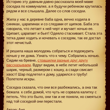
Историю эту давным-давно рассказала моей маме
соседка по коммуналке, а я будучи ребенком крутилась
рядом и все слышала. Далее со слов соседки.
Жила у нас в деревне баба одна, вечно ходила в
синяках, царапинах и со следами от щипков. Баба эта
говорила, что летает к ней черт и мучает ночью ее.
Щипает, царапает и бьет! Одеяло стаскивает. Стала эта
тетка даже ходить и ночевать к соседям, так ее достал
этот нечистый.
И решила наша молодежь собраться и подежурить
ночью у ее дома. Узнать что к чему. Собрались ночью.
Сидим на бревне,
страшилки разные друг другу
рассказываем
. Вдруг видим, в небе летит небольшой
шарик, черный, размером с кошку, а сзади свисает
хвост! Шар подлетел к дому, ударился о трубу!
Полетели искры.
Соседка сказала, что они все разбежались, а она так
бежала
к себе домой, что чуть не сорвала калитку с
петель. Что это было, они так и не поняли, но смеяться
над той соседкой они перестали.
Автор: Аня