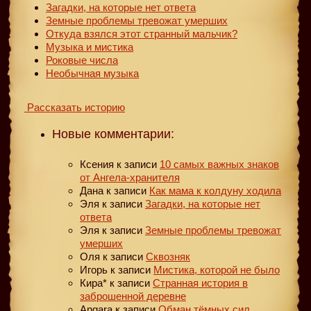
Загадки, на которые нет ответа
Земные проблемы тревожат умерших
Откуда взялся этот странный мальчик?
Музыка и мистика
Роковые числа
Необычная музыка
Рассказать историю
Новые комментарии:
Ксения
к записи
10 самых важных знаков
от Ангела-хранителя
Дана
к записи
Как мама к колдуну ходила
Эля
к записи
Загадки, на которые нет
ответа
Эля
к записи
Земные проблемы тревожат
умерших
Оля
к записи
Сквозняк
Игорь
к записи
Мистика, которой не было
Кира*
к записи
Странная история в
заброшенной деревне
Angara
к записи
Обман тёмных сил