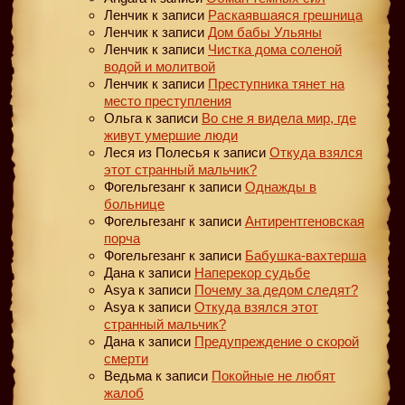
Ленчик
к записи
Раскаявшаяся грешница
Ленчик
к записи
Дом бабы Ульяны
Ленчик
к записи
Чистка дома соленой
водой и молитвой
Ленчик
к записи
Преступника тянет на
место преступления
Ольга
к записи
Во сне я видела мир, где
живут умершие люди
Леся из Полесья
к записи
Откуда взялся
этот странный мальчик?
Фогельгезанг
к записи
Однажды в
больнице
Фогельгезанг
к записи
Антирентгеновская
порча
Фогельгезанг
к записи
Бабушка-вахтерша
Дана
к записи
Наперекор судьбе
Asya
к записи
Почему за дедом следят?
Asya
к записи
Откуда взялся этот
странный мальчик?
Дана
к записи
Предупреждение о скорой
смерти
Ведьма
к записи
Покойные не любят
жалоб