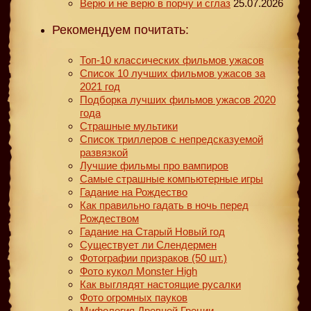
Верю и не верю в порчу и сглаз
25.07.2026
Рекомендуем почитать:
Топ-10 классических фильмов ужасов
Список 10 лучших фильмов ужасов за
2021 год
Подборка лучших фильмов ужасов 2020
года
Страшные мультики
Список триллеров с непредсказуемой
развязкой
Лучшие фильмы про вампиров
Самые страшные компьютерные игры
Гадание на Рождество
Как правильно гадать в ночь перед
Рождеством
Гадание на Старый Новый год
Существует ли Слендермен
Фотографии призраков (50 шт.)
Фото кукол Monster High
Как выглядят настоящие русалки
Фото огромных пауков
Мифология Древней Греции