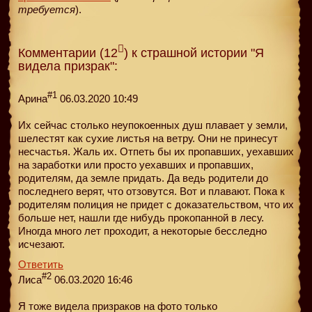
требуется
).
Комментарии (12
) к страшной истории "Я
видела призрак":
#1
Арина
06.03.2020 10:49
Их сейчас столько неупокоенных душ плавает у земли,
шелестят как сухие листья на ветру. Они не принесут
несчастья. Жаль их. Отпеть бы их пропавших, уехавших
на заработки или просто уехавших и пропавших,
родителям, да земле придать. Да ведь родители до
последнего верят, что отзовутся. Вот и плавают. Пока к
родителям полиция не придет с доказательством, что их
больше нет, нашли где нибудь прокопанной в лесу.
Иногда много лет проходит, а некоторые бесследно
исчезают.
Ответить
#2
Лиса
06.03.2020 16:46
Я тоже видела призраков на фото только