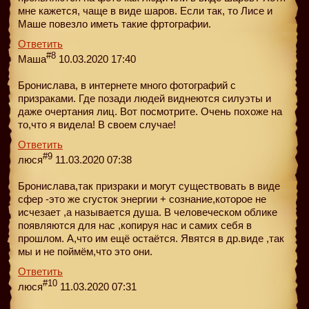
мне кажется, чаще в виде шаров. Если так, то Лисе и
Маше повезло иметь такие фртографии.
Ответить
#8
Маша
10.03.2020 17:40
Бронислава, в интернете много фотографий с
призраками. Где позади людей виднеются силуэты и
даже очертания лиц. Вот посмотрите. Очень похоже на
то,что я видела! В своем случае!
Ответить
#9
люся
11.03.2020 07:38
Бронислава,так призраки и могут существовать в виде
сфер -это же сгусток энергии + сознание,которое не
исчезает ,а называется душа. В человеческом облике
появляются для нас ,копируя нас и самих себя в
прошлом. А,что им ещё остаётся. Явятся в др.виде ,так
мы и не поймём,что это они.
Ответить
#10
люся
11.03.2020 07:31