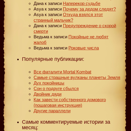
Дана
к записи
Наперекор судьбе
Asya
к записи
Почему за дедом следят?
Asya
к записи
Откуда взялся этот
странный мальчик?
Дана
к записи
Предупреждение о скорой
смерти
Ведьма
к записи
Покойные не любят
жалоб
Ведьма
к записи
Роковые числа
Популярные публикации:
Все фаталити Mortal Kombat
Самые страшные вулканы планеты Земля
Дух покойницы
Сон о подруге сбылся
Двойник дяди
Как завести собственного домового
(пошаговая инструкция)
Другие параллели
Самые комментируемые истории за
месяц: