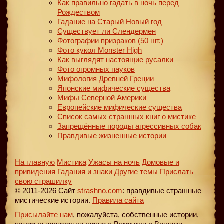
Как правильно гадать в ночь перед
Рождеством
Гадание на Старый Новый год
Существует ли Слендермен
Фотографии призраков (50 шт.)
Фото кукол Monster High
Как выглядят настоящие русалки
Фото огромных пауков
Мифология Древней Греции
Японские мифические существа
Мифы Северной Америки
Европейские мифические существа
Список самых страшных книг о мистике
Запрещённые породы агрессивных собак
Правдивые жизненные истории
На главную
Мистика
Ужасы на ночь
Домовые и
привидения
Гадания и знаки
Другие темы
Прислать
свою страшилку
© 2011-2026 Сайт
strashno.com
: правдивые страшные
мистические истории.
Правила сайта
Присылайте нам
, пожалуйста, собственные истории,