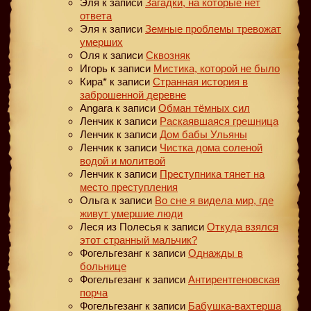
Эля
к записи
Загадки, на которые нет
ответа
Эля
к записи
Земные проблемы тревожат
умерших
Оля
к записи
Сквозняк
Игорь
к записи
Мистика, которой не было
Кира*
к записи
Странная история в
заброшенной деревне
Angara
к записи
Обман тёмных сил
Ленчик
к записи
Раскаявшаяся грешница
Ленчик
к записи
Дом бабы Ульяны
Ленчик
к записи
Чистка дома соленой
водой и молитвой
Ленчик
к записи
Преступника тянет на
место преступления
Ольга
к записи
Во сне я видела мир, где
живут умершие люди
Леся из Полесья
к записи
Откуда взялся
этот странный мальчик?
Фогельгезанг
к записи
Однажды в
больнице
Фогельгезанг
к записи
Антирентгеновская
порча
Фогельгезанг
к записи
Бабушка-вахтерша