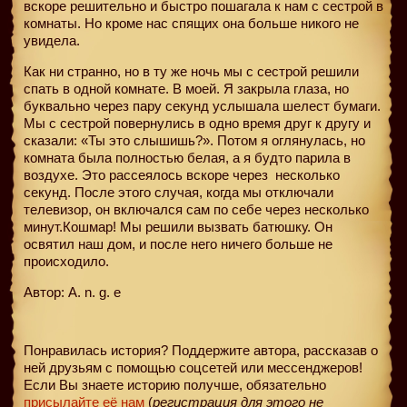
вскоре решительно и быстро пошагала к нам с сестрой в
комнаты. Но кроме нас спящих она больше никого не
увидела.
Как ни странно, но в ту же ночь мы с сестрой решили
спать в одной комнате. В моей. Я закрыла глаза, но
буквально через пару секунд услышала шелест бумаги.
Мы с сестрой повернулись в одно время друг к другу и
сказали: «Ты это слышишь?». Потом я оглянулась, но
комната была полностью белая, а я будто парила в
воздухе. Это рассеялось вскоре через
несколько
секунд. После этого случая, когда мы отключали
телевизор, он включался сам по себе через несколько
минут.Кошмар! Мы решили вызвать батюшку. Он
освятил наш дом, и после него ничего больше не
происходило.
Автор: A. n. g. e
Понравилась история? Поддержите автора, рассказав о
ней друзьям с помощью соцсетей или мессенджеров!
Если Вы знаете историю получше, обязательно
присылайте её нам
(
регистрация для этого не