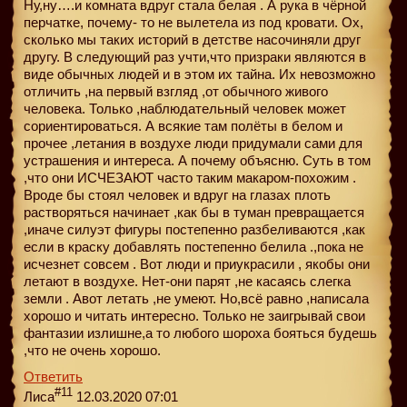
Ну,ну….и комната вдруг стала белая . А рука в чёрной
перчатке, почему- то не вылетела из под кровати. Ох,
сколько мы таких историй в детстве насочиняли друг
другу. В следующий раз учти,что призраки являются в
виде обычных людей и в этом их тайна. Их невозможно
отличить ,на первый взгляд ,от обычного живого
человека. Только ,наблюдательный человек может
сориентироваться. А всякие там полёты в белом и
прочее ,летания в воздухе люди придумали сами для
устрашения и интереса. А почему объясню. Суть в том
,что они ИСЧЕЗАЮТ часто таким макаром-похожим .
Вроде бы стоял человек и вдруг на глазах плоть
растворяться начинает ,как бы в туман превращается
,иначе силуэт фигуры постепенно разбеливаются ,как
если в краску добавлять постепенно белила .,пока не
исчезнет совсем . Вот люди и приукрасили , якобы они
летают в воздухе. Нет-они парят ,не касаясь слегка
земли . Авот летать ,не умеют. Но,всё равно ,написала
хорошо и читать интересно. Только не заигрывай свои
фантазии излишне,а то любого шороха бояться будешь
,что не очень хорошо.
Ответить
#11
Лиса
12.03.2020 07:01