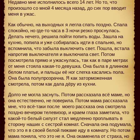
Недавно мне исполнилось всего 14 лет. Но то, что
произошло со мной 4 месяца назад, до сих пор вводит
меня в ужас.
Как обычно, на выходных я легла спать поздно. Спала
спокойно, но где-то часа в 3 ночи резко проснулась.
Делать нечего, решила пойти попить воды. Зашла на
кухню, попила и уже собиралась идти в спальню, но
вспомнила, что забыла выключить свет. Пошла, встала
напротив выключателя и выключила свет. Потом
посмотрела прямо и ужаснулась, так как в паре метрах
от меня стояла какая-то девушка. Она была в длинном
белом платье, и пальцы её ног слегка касались пола.
Она была полупрозрачна. Я как заторможенная
смотрела, потом как дала дёру из кухни.
Долго не могла заснуть. Потом рассказала всё маме, но
она естественно, не поверила. Потом мама рассказала
мне, что всё-таки после
моего рассказа она смотрела
поздно вечером телевизор, и краем глаза заметила, что
какой-то белый силуэт стал медленно проплывать в
сторону наших с сестрой комнат. Сначала она подумала,
что это я в своей белой пижаме иду в комнату. Но потом
мама поняла, что это не я. Она окаменела от страха, но