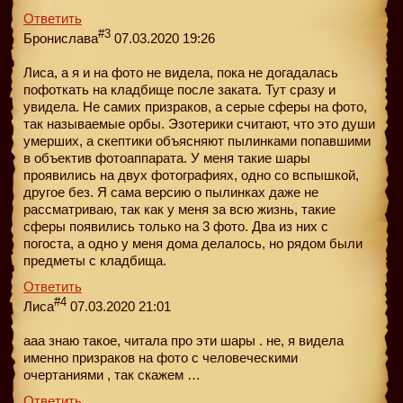
Ответить
#3
Бронислава
07.03.2020 19:26
Лиса, а я и на фото не видела, пока не догадалась
пофоткать на кладбище после заката. Тут сразу и
увидела. Не самих призраков, а серые сферы на фото,
так называемые орбы. Эзотерики считают, что это души
умерших, а скептики объясняют пылинками попавшими
в объектив фотоаппарата. У меня такие шары
проявились на двух фотографиях, одно со вспышкой,
другое без. Я сама версию о пылинках даже не
рассматриваю, так как у меня за всю жизнь, такие
сферы появились только на 3 фото. Два из них с
погоста, а одно у меня дома делалось, но рядом были
предметы с кладбища.
Ответить
#4
Лиса
07.03.2020 21:01
ааа знаю такое, читала про эти шары . не, я видела
именно призраков на фото с человеческими
очертаниями , так скажем …
Ответить