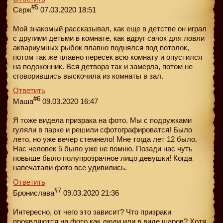
#5
Серж
07.03.2020 18:51
Мой знакомый рассказывал, как еще в детстве он играл
с другими детьми в комнате, как вдруг сачок для ловли
аквариумных рыбок плавно поднялся под потолок,
потом так же плавно пересек всю комнату и опустился
на подоконник. Вся детвора так и замерла, потом не
сговорившись выскочила из комнаты в зал.
Ответить
#6
Маша
09.03.2020 16:47
Я тоже видела призрака на фото. Мы с подружками
гуляли в парке и решили сфотографироватся! Было
лето, но уже вечер стемнело! Мне тогда лет 12 было.
Нас человек 5 было уже не помню. Позади нас чуть
повыше было полупрозрачное лицо девушки! Когда
напечатали фото все удивились.
Ответить
#7
Бронислава
09.03.2020 21:36
Интересно, от чего это зависит? Что призраки
проявляются на фото как люди или в виде шаров? Хотя