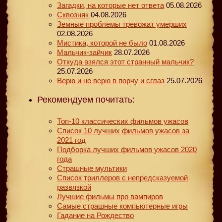
Загадки, на которые нет ответа
05.08.2026
Сквозняк
04.08.2026
Земные проблемы тревожат умерших
02.08.2026
Мистика, которой не было
01.08.2026
Мальчик-зайчик
28.07.2026
Откуда взялся этот странный мальчик?
25.07.2026
Верю и не верю в порчу и сглаз
25.07.2026
Рекомендуем почитать:
Топ-10 классических фильмов ужасов
Список 10 лучших фильмов ужасов за
2021 год
Подборка лучших фильмов ужасов 2020
года
Страшные мультики
Список триллеров с непредсказуемой
развязкой
Лучшие фильмы про вампиров
Самые страшные компьютерные игры
Гадание на Рождество