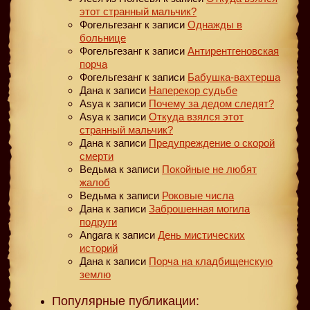
этот странный мальчик?
Фогельгезанг
к записи
Однажды в
больнице
Фогельгезанг
к записи
Антирентгеновская
порча
Фогельгезанг
к записи
Бабушка-вахтерша
Дана
к записи
Наперекор судьбе
Asya
к записи
Почему за дедом следят?
Asya
к записи
Откуда взялся этот
странный мальчик?
Дана
к записи
Предупреждение о скорой
смерти
Ведьма
к записи
Покойные не любят
жалоб
Ведьма
к записи
Роковые числа
Дана
к записи
Заброшенная могила
подруги
Angara
к записи
День мистических
историй
Дана
к записи
Порча на кладбищенскую
землю
Популярные публикации: