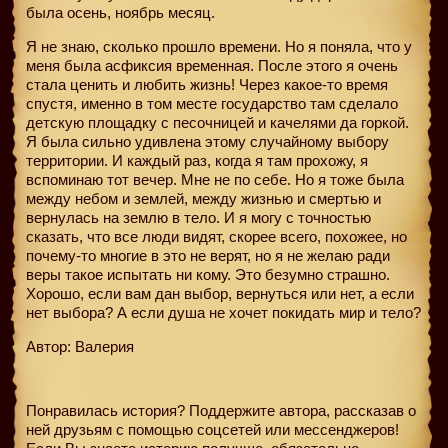
была осень, ноябрь месяц.
Я не знаю, сколько прошло времени. Но я поняла, что у
меня была асфиксия временная. После этого я очень
стала ценить и любить жизнь! Через какое-то время
спустя, именно в том месте государство там сделало
детскую площадку с песочницей и качелями да горкой.
Я была сильно удивлена этому случайному выбору
территории. И каждый раз, когда я там прохожу, я
вспоминаю тот вечер. Мне не по себе. Но я тоже была
между небом и землей, между жизнью и смертью и
вернулась на землю в тело. И я могу с точностью
сказать, что все люди видят, скорее всего, похожее, но
почему-то многие в это не верят, но я не желаю ради
веры такое испытать ни кому. Это безумно страшно.
Хорошо, если вам дан выбор, вернуться или нет, а если
нет выбора? А если душа не хочет покидать мир и тело?
Автор: Валерия
Понравилась история? Поддержите автора, рассказав о
ней друзьям с помощью соцсетей или мессенджеров!