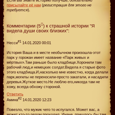
Если Вы знаете историю получше, обязательно
присылайте её нам
(
регистрация для этого не
требуется
).
Комментарии (5
) к страшной истории "Я
видела души своих близких":
#1
Несси
14.01.2020 00:01
История Ваша и в месте необычном произошла-этот
парк у горожан имеет название «Парк живых и
мёртвых».Там раньше было кладбище.Хоронили там
рабочий люд,и немецких солдат.Видела я старые фото
этого кладбища.И,насколько мне известно, когда делали
парк,могилы не переносили-просто закатали, и насадили
деревья.Жуткое место.Не люблю его,никогда там не
хожу, всегда обхожу стороной.
Ответить
#2
Амина
14.01.2020 12:23
Повезло, что мужик чего то испугался. Может вас, а
может кто-то рядом проходил. Иначе, пришлось бы там