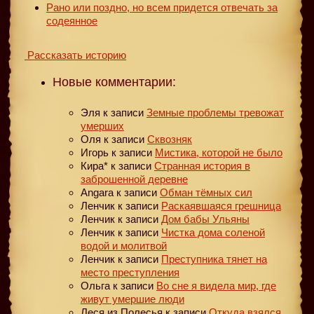
Рано или поздно, но всем придется отвечать за
содеянное
Рассказать историю
Новые комментарии:
Эля
к записи
Земные проблемы тревожат
умерших
Оля
к записи
Сквозняк
Игорь
к записи
Мистика, которой не было
Кира*
к записи
Странная история в
заброшенной деревне
Angara
к записи
Обман тёмных сил
Ленчик
к записи
Раскаявшаяся грешница
Ленчик
к записи
Дом бабы Ульяны
Ленчик
к записи
Чистка дома соленой
водой и молитвой
Ленчик
к записи
Преступника тянет на
место преступления
Ольга
к записи
Во сне я видела мир, где
живут умершие люди
Леся из Полесья
к записи
Откуда взялся