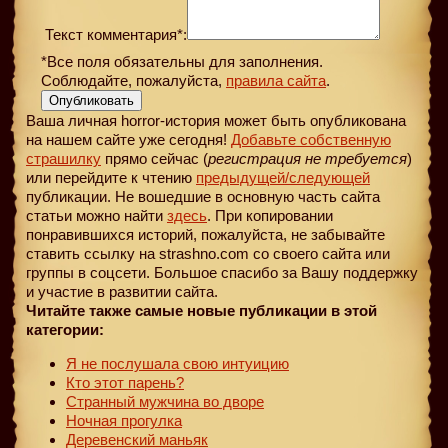
Текст комментария*:
*Все поля обязательны для заполнения.
Соблюдайте, пожалуйста,
правила сайта
.
Опубликовать
Ваша личная horror-история может быть опубликована
на нашем сайте уже сегодня!
Добавьте собственную
страшилку
прямо сейчас (
регистрация не требуется
)
или перейдите к чтению
предыдущей
/следующей
публикации. Не вошедшие в основную часть сайта
статьи можно найти
здесь
. При копировании
понравившихся историй, пожалуйста, не забывайте
ставить ссылку на strashno.com со своего сайта или
группы в соцсети. Большое спасибо за Вашу поддержку
и участие в развитии сайта.
Читайте также самые новые публикации в этой
категории:
Я не послушала свою интуицию
Кто этот парень?
Странный мужчина во дворе
Ночная прогулка
Деревенский маньяк