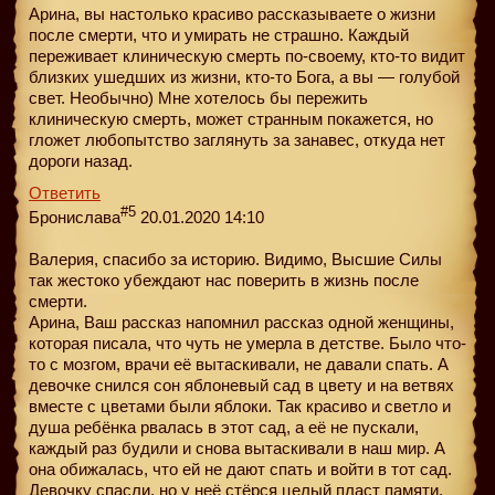
Арина, вы настолько красиво рассказываете о жизни
после смерти, что и умирать не страшно. Каждый
переживает клиническую смерть по-своему, кто-то видит
близких ушедших из жизни, кто-то Бога, а вы — голубой
свет. Необычно) Мне хотелось бы пережить
клиническую смерть, может странным покажется, но
гложет любопытство заглянуть за занавес, откуда нет
дороги назад.
Ответить
#5
Бронислава
20.01.2020 14:10
Валерия, спасибо за историю. Видимо, Высшие Силы
так жестоко убеждают нас поверить в жизнь после
смерти.
Арина, Ваш рассказ напомнил рассказ одной женщины,
которая писала, что чуть не умерла в детстве. Было что-
то с мозгом, врачи её вытаскивали, не давали спать. А
девочке снился сон яблоневый сад в цвету и на ветвях
вместе с цветами были яблоки. Так красиво и светло и
душа ребёнка рвалась в этот сад, а её не пускали,
каждый раз будили и снова вытаскивали в наш мир. А
она обижалась, что ей не дают спать и войти в тот сад.
Девочку спасли, но у неё стёрся целый пласт памяти,