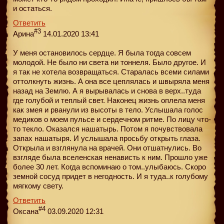
и остаться.
Ответить
#3
Арина
14.01.2020 13:41
У меня остановилось сердце. Я была тогда совсем
молодой. Не было ни света ни тоннеля. Было другое. И
я так не хотела возвращаться. Старалась всеми силами
оттолкнуть жизнь. А она все цеплялась и швыряла меня
назад на Землю. А я вырывалась и снова в верх..туда
где голубой и теплый свет. Наконец жизнь оплела меня
как змея и рванули из высоты в тело. Услышала голос
медиков о моем пульсе и сердечном ритме. По лицу что-
то текло. Оказался нашатырь. Потом я почувствовала
запах нашатыря. И услышала просьбу открыть глаза.
Открыла и взглянула на врачей. Они отшатнулись. Во
взгляде была вселенская ненависть к ним. Прошло уже
более 30 лет. Когда вспоминаю о том..улыбаюсь. Скоро
земной сосуд придет в негодность. И я туда..к голубому
мягкому свету.
Ответить
#4
Оксана
03.09.2020 12:31