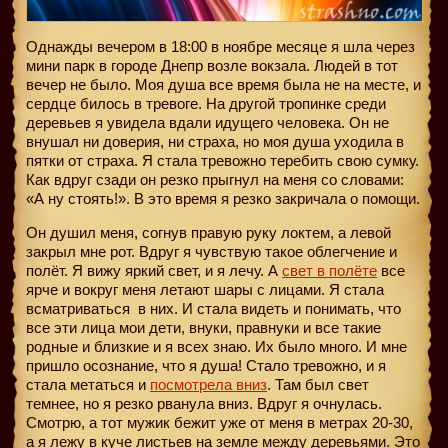
Однажды вечером в 18:00 в ноябре месяце я шла через
мини парк в городе Днепр возле вокзала. Людей в тот
вечер не было. Моя душа все время была не на месте, и
сердце билось в тревоге. На другой тропинке среди
деревьев я увидела вдали идущего человека. Он не
внушал ни доверия, ни страха, но моя душа уходила в
пятки от страха. Я стала тревожно теребить свою сумку.
Как вдруг сзади он резко прыгнул на меня со словами:
«А ну стоять!». В это время я резко закричала о помощи.
Он душил меня, согнув правую руку локтем, а левой
закрыл мне рот. Вдруг я чувствую такое облегчение и
полёт. Я вижу яркий свет, и я лечу. А
свет в полёте
все
ярче и вокруг меня летают шары с лицами. Я стала
всматриваться
в них. И стала видеть и понимать, что
все эти лица мои дети, внуки, правнуки и все такие
родные и близкие и я всех знаю. Их было много. И мне
пришло осознание, что я душа! Стало тревожно, и я
стала метаться и
посмотрела вниз
. Там был свет
темнее, но я резко рванула вниз. Вдруг я очнулась.
Смотрю, а тот мужик бежит уже от меня в метрах 20-30,
а я лежу в куче листьев на земле между деревьями. Это