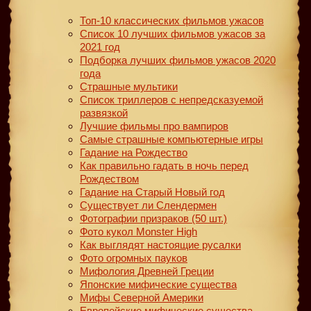
Топ-10 классических фильмов ужасов
Список 10 лучших фильмов ужасов за
2021 год
Подборка лучших фильмов ужасов 2020
года
Страшные мультики
Список триллеров с непредсказуемой
развязкой
Лучшие фильмы про вампиров
Самые страшные компьютерные игры
Гадание на Рождество
Как правильно гадать в ночь перед
Рождеством
Гадание на Старый Новый год
Существует ли Слендермен
Фотографии призраков (50 шт.)
Фото кукол Monster High
Как выглядят настоящие русалки
Фото огромных пауков
Мифология Древней Греции
Японские мифические существа
Мифы Северной Америки
Европейские мифические существа