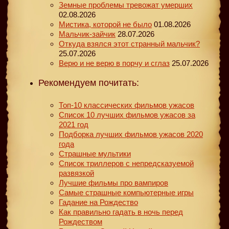
Земные проблемы тревожат умерших
02.08.2026
Мистика, которой не было
01.08.2026
Мальчик-зайчик
28.07.2026
Откуда взялся этот странный мальчик?
25.07.2026
Верю и не верю в порчу и сглаз
25.07.2026
Рекомендуем почитать:
Топ-10 классических фильмов ужасов
Список 10 лучших фильмов ужасов за
2021 год
Подборка лучших фильмов ужасов 2020
года
Страшные мультики
Список триллеров с непредсказуемой
развязкой
Лучшие фильмы про вампиров
Самые страшные компьютерные игры
Гадание на Рождество
Как правильно гадать в ночь перед
Рождеством