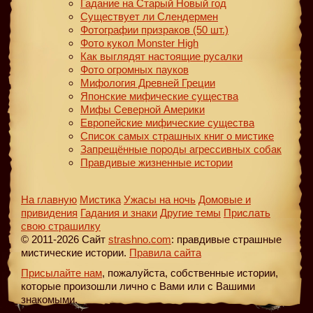
Гадание на Старый Новый год
Существует ли Слендермен
Фотографии призраков (50 шт.)
Фото кукол Monster High
Как выглядят настоящие русалки
Фото огромных пауков
Мифология Древней Греции
Японские мифические существа
Мифы Северной Америки
Европейские мифические существа
Список самых страшных книг о мистике
Запрещённые породы агрессивных собак
Правдивые жизненные истории
На главную
Мистика
Ужасы на ночь
Домовые и
привидения
Гадания и знаки
Другие темы
Прислать
свою страшилку
© 2011-2026 Сайт
strashno.com
: правдивые страшные
мистические истории.
Правила сайта
Присылайте нам
, пожалуйста, собственные истории,
которые произошли лично с Вами или с Вашими
знакомыми.