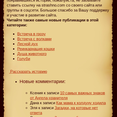
понравившихся историй, пожалуйста, не забывайте
ставить ссылку на strashno.com со своего сайта или
группы в соцсети. Большое спасибо за Вашу поддержку
и участие в развитии сайта.
Читайте также самые новые публикации в этой
категории:
Встреча в грозу
Встреча с волками
Лесной дух
Реинкарнация кошки
Душа животного
Голуби
Рассказать историю
Новые комментарии:
Ксения
к записи
10 самых важных знаков
от Ангела-хранителя
Дана
к записи
Как мама к колдуну ходила
Эля
к записи
Загадки, на которые нет
ответа