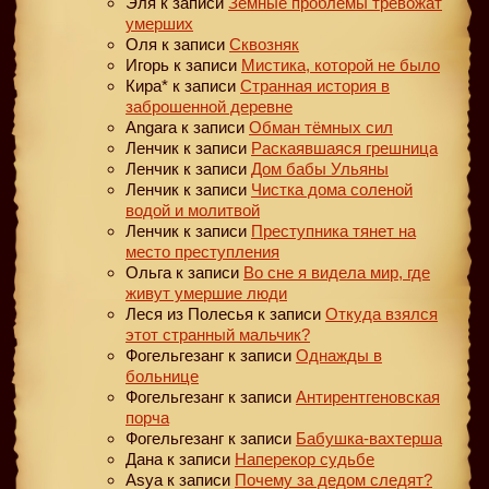
Эля
к записи
Земные проблемы тревожат
умерших
Оля
к записи
Сквозняк
Игорь
к записи
Мистика, которой не было
Кира*
к записи
Странная история в
заброшенной деревне
Angara
к записи
Обман тёмных сил
Ленчик
к записи
Раскаявшаяся грешница
Ленчик
к записи
Дом бабы Ульяны
Ленчик
к записи
Чистка дома соленой
водой и молитвой
Ленчик
к записи
Преступника тянет на
место преступления
Ольга
к записи
Во сне я видела мир, где
живут умершие люди
Леся из Полесья
к записи
Откуда взялся
этот странный мальчик?
Фогельгезанг
к записи
Однажды в
больнице
Фогельгезанг
к записи
Антирентгеновская
порча
Фогельгезанг
к записи
Бабушка-вахтерша
Дана
к записи
Наперекор судьбе
Asya
к записи
Почему за дедом следят?