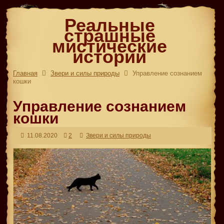
Реальные
страшные
мистические
истории
Главная
Звери и силы природы
Управление сознанием
кошки
Управление сознанием
кошки
11.08.2020
2
Звери и силы природы