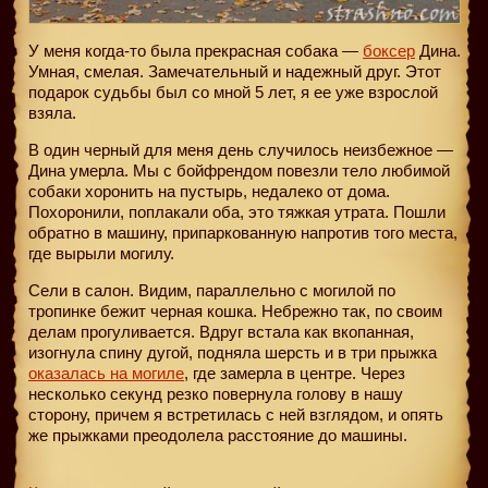
У меня когда-то была прекрасная собака —
боксер
Дина.
Умная, смелая. Замечательный и надежный друг. Этот
подарок судьбы был со мной 5 лет, я ее уже взрослой
взяла.
В один черный для меня день случилось неизбежное —
Дина умерла. Мы с бойфрендом повезли тело любимой
собаки хоронить на пустырь, недалеко от дома.
Похоронили, поплакали оба, это тяжкая утрата. Пошли
обратно в машину, припаркованную напротив того места,
где вырыли могилу.
Сели в салон. Видим, параллельно с могилой по
тропинке бежит черная кошка. Небрежно так, по своим
делам прогуливается. Вдруг встала как вкопанная,
изогнула спину дугой, подняла шерсть и в три прыжка
оказалась на могиле
, где замерла в центре. Через
несколько секунд резко повернула голову в нашу
сторону, причем я встретилась с ней взглядом, и опять
же прыжками преодолела расстояние до машины.