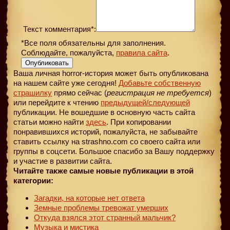
Текст комментария*:
*Все поля обязательны для заполнения.
Соблюдайте, пожалуйста,
правила сайта
.
Опубликовать
Ваша личная horror-история может быть опубликована
на нашем сайте уже сегодня!
Добавьте собственную
страшилку
прямо сейчас (
регистрация не требуется
)
или перейдите к чтению
предыдущей
/следующей
публикации. Не вошедшие в основную часть сайта
статьи можно найти
здесь
. При копировании
понравившихся историй, пожалуйста, не забывайте
ставить ссылку на strashno.com со своего сайта или
группы в соцсети. Большое спасибо за Вашу поддержку
и участие в развитии сайта.
Читайте также самые новые публикации в этой
категории:
Загадки, на которые нет ответа
Земные проблемы тревожат умерших
Откуда взялся этот странный мальчик?
Музыка и мистика