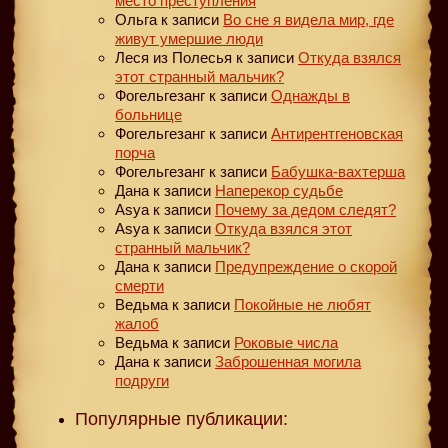
место преступления
Ольга
к записи
Во сне я видела мир, где
живут умершие люди
Леся из Полесья
к записи
Откуда взялся
этот странный мальчик?
Фогельгезанг
к записи
Однажды в
больнице
Фогельгезанг
к записи
Антирентгеновская
порча
Фогельгезанг
к записи
Бабушка-вахтерша
Дана
к записи
Наперекор судьбе
Asya
к записи
Почему за дедом следят?
Asya
к записи
Откуда взялся этот
странный мальчик?
Дана
к записи
Предупреждение о скорой
смерти
Ведьма
к записи
Покойные не любят
жалоб
Ведьма
к записи
Роковые числа
Дана
к записи
Заброшенная могила
подруги
Популярные публикации: