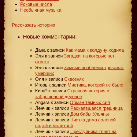
Роковые числа
Необычная музыка
Рассказать историю
Новые комментарии:
Дана
к записи
Как мама к колдуну ходила
Эля
к записи
Загадки, на которые нет
ответа
Эля
к записи
Земные проблемы тревожат
умерших
Оля
к записи
Сквозняк
Игорь
к записи
Мистика, которой не было
Кира*
к записи
Странная история в
заброшенной деревне
Angara
к записи
Обман тёмных сил
Ленчик
к записи
Раскаявшаяся грешница
Ленчик
к записи
Дом бабы Ульяны
Ленчик
к записи
Чистка дома соленой
водой и молитвой
Ленчик
к записи
Преступника тянет на