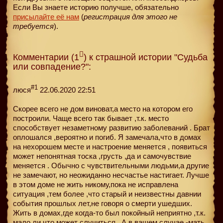
Если Вы знаете историю получше, обязательно
присылайте её нам
(
регистрация для этого не
требуется
).
Комментарии (1
) к страшной истории "Судьба
или совпадение?":
#1
люся
22.06.2020 22:51
Скорее всего не дом виноват,а место на котором его
построили. Чаще всего так бывает ,т.к. место
способствует незаметному развитию заболеваний . Брат
оплошался ,вероятно и погиб. Я замечала,что в домах
на нехорошем месте и настроение меняется , появиться
может непонятная тоска ,грусть ,да и самочувствие
меняется . Обычно с чувствительными людьми,а другие
не замечают, но неожиданно несчастье настигает. Лучше
в этом доме не жить никому,пока не исправлена
ситуация ,тем более ,что старый и неизвестны давнии
события прошлых лет,не говоря о смерти ушедших.
Жить в домах,где когда-то был покойный неприятно ,т.к.
мало ли что может случиться . А в вашем случае -мать