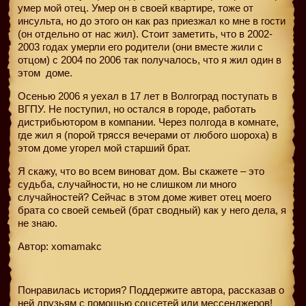
умер мой отец. Умер он в своей квартире, тоже от
инсульта, но до этого он как раз приезжал ко мне в гости
(он отдельно от нас жил). Стоит заметить, что в 2002-
2003 годах умерли его родители (они вместе жили с
отцом) с 2004 по 2006 так получалось, что я жил один в
этом
доме.
Осенью 2006 я уехал в 17 лет в Волгоград поступать в
ВГПУ. Не поступил, но остался в городе, работать
дистрибьютором в компании. Через полгода в комнате,
где жил я (порой трясся вечерами от любого шороха) в
этом доме угорел мой старший брат.
Я скажу, что во всем виноват дом. Вы скажете – это
судьба, случайности, но не слишком ли много
случайностей? Сейчас в этом доме живет отец моего
брата со своей семьей (брат сводный) как у него дела, я
не знаю.
Автор: xomamakc
Понравилась история? Поддержите автора, рассказав о
ней друзьям с помощью соцсетей или мессенджеров!