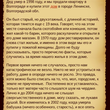
Дед умер в 1998 году, и мы продали квартиру в
Волгограде и купили этот
дом
в городе Ленинске,
Волгоградской обл.
Он был старый, но двухэтажный, с длинной историей,
которая тянется еще с 19 века. Говорят, что на этом
месте сначала была скотобойня или конюшня, потом
жил какой-то барин, которого раскулачили и открыли в
его доме магазин. В 1970 году дом реставрировали, он
снова стал жилым, и именно в этом виде мы его и
купили у пожилой женщины. Долго не буду
рассказывать, просто перечислю факты, которые
случились за время нашего жилья в этом доме.
Первое время ничего не случалось, просто нам
катастрофически не везло. Никто не мог устроиться на
работу, даже в огороде ничего не росло. Это правда,
хотя можно было списать на то, что, мол, городские, к
земле не приученные.
Постепенно все устаканилось,
только вот матери часто слышался шум на чердаке.
Лично я до 2004 года ничего не слышал
сверхъестественного в доме, могу сказать, не лукавя
душой. Все изменилось в 2002 году, когда умерла
бабушка (ничего особенного, старость), и все опять