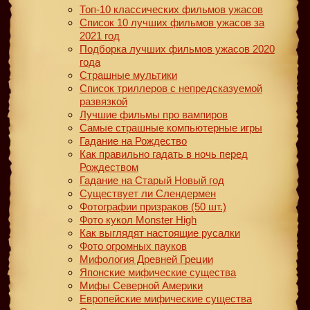
Топ-10 классических фильмов ужасов
Список 10 лучших фильмов ужасов за
2021 год
Подборка лучших фильмов ужасов 2020
года
Страшные мультики
Список триллеров с непредсказуемой
развязкой
Лучшие фильмы про вампиров
Самые страшные компьютерные игры
Гадание на Рождество
Как правильно гадать в ночь перед
Рождеством
Гадание на Старый Новый год
Существует ли Слендермен
Фотографии призраков (50 шт.)
Фото кукол Monster High
Как выглядят настоящие русалки
Фото огромных пауков
Мифология Древней Греции
Японские мифические существа
Мифы Северной Америки
Европейские мифические существа