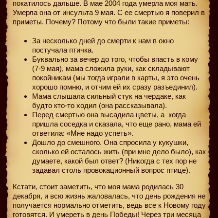
покатилось дальше. В мае 2004 года умерла моя мать.
Умерла она от инсульта 9 мая. С ее смертью я поверил в
приметы. Почему? Потому что были такие приметы:
За несколько дней до смерти к нам в окно
постучала птичка.
Буквально за вечер до того, чтобы впасть в кому
(7-9 мая), мама сложила руки, как складывают
покойникам (мы тогда играли в карты, я это очень
хорошо помню, и отчим ей их сразу разъединил).
Мама слышала сильный стук на чердаке, как
будто кто-то ходил (она рассказывала).
Перед смертью она высадила цветы, а
когда
пришла соседка и сказала, что еще рано, мама ей
ответила: «Мне надо успеть».
Дошло до смешного. Она спросила у кукушки,
сколько ей осталось жить (при мне дело было), как
думаете, какой был ответ? (Никогда с тех пор не
задавал столь провокационный вопрос птице).
Кстати, стоит заметить, что моя мама родилась 30
декабря, и всю жизнь жаловалась, что день рождения не
получается нормально отметить, ведь все к Новому году
готовятся. И умереть в день Победы! Через три месяца