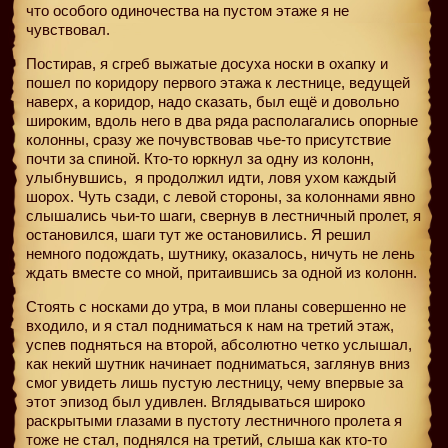
что особого одиночества на пустом этаже я не
чувствовал.
Постирав, я сгреб выжатые досуха носки в охапку и
пошел по коридору первого этажа к лестнице, ведущей
наверх, а коридор, надо сказать, был ещё и довольно
широким, вдоль него в два ряда располагались опорные
колонны, сразу же почувствовав чье-то присутствие
почти за спиной. Кто-то юркнул за одну из колонн,
улыбнувшись,
я продолжил идти, ловя ухом каждый
шорох. Чуть сзади, с левой стороны, за колоннами явно
слышались чьи-то шаги, свернув в лестничный пролет, я
остановился, шаги тут же остановились. Я решил
немного подождать, шутнику, оказалось, ничуть не лень
ждать вместе со мной, притаившись за одной из колонн.
Стоять с носками до утра, в мои планы совершенно не
входило, и я стал подниматься к нам на третий этаж,
успев подняться на второй, абсолютно четко услышал,
как некий шутник начинает подниматься, заглянув вниз
смог увидеть лишь пустую лестницу, чему впервые за
этот эпизод был удивлен. Вглядываться широко
раскрытыми глазами в пустоту лестничного пролета я
тоже не стал, поднялся на третий, слыша как кто-то