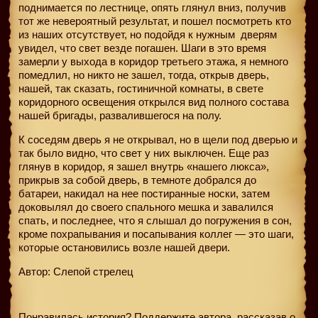
поднимается по лестнице, опять глянул вниз, получив
тот же невероятный результат, и пошел посмотреть кто
из наших отсутствует, но подойдя к нужным
дверям
увидел, что свет везде погашен. Шаги в это время
замерли у выхода в коридор третьего этажа, я немного
помедлил, но никто не зашел, тогда, открыв дверь,
нашей, так сказать, гостиничной комнаты, в свете
коридорного освещения открылся вид полного состава
нашей бригады, развалившегося на полу.
К соседям дверь я не открывал, но в щели под дверью и
так было видно, что свет у них выключен. Еще раз
глянув в коридор, я зашел внутрь «нашего люкса»,
прикрыв за собой дверь, в темноте добрался до
батареи, накидал на нее постиранные носки, затем
доковылял до своего спального мешка и завалился
спать, и последнее, что я слышал до погружения в сон,
кроме похрапывания и посапывания коллег — это шаги,
которые остановились возле нашей двери.
Автор: Слепой стрелец
Понравилась история? Поддержите автора, рассказав о