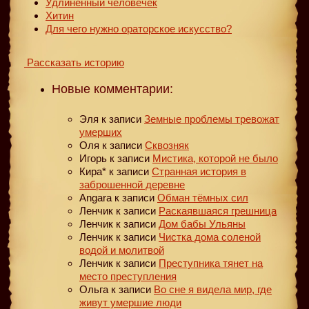
Удлинённый человечек
Хитин
Для чего нужно ораторское искусство?
Рассказать историю
Новые комментарии:
Эля
к записи
Земные проблемы тревожат
умерших
Оля
к записи
Сквозняк
Игорь
к записи
Мистика, которой не было
Кира*
к записи
Странная история в
заброшенной деревне
Angara
к записи
Обман тёмных сил
Ленчик
к записи
Раскаявшаяся грешница
Ленчик
к записи
Дом бабы Ульяны
Ленчик
к записи
Чистка дома соленой
водой и молитвой
Ленчик
к записи
Преступника тянет на
место преступления
Ольга
к записи
Во сне я видела мир, где
живут умершие люди