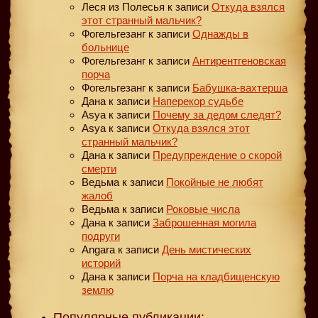
Леся из Полесья
к записи
Откуда взялся
этот странный мальчик?
Фогельгезанг
к записи
Однажды в
больнице
Фогельгезанг
к записи
Антирентгеновская
порча
Фогельгезанг
к записи
Бабушка-вахтерша
Дана
к записи
Наперекор судьбе
Asya
к записи
Почему за дедом следят?
Asya
к записи
Откуда взялся этот
странный мальчик?
Дана
к записи
Предупреждение о скорой
смерти
Ведьма
к записи
Покойные не любят
жалоб
Ведьма
к записи
Роковые числа
Дана
к записи
Заброшенная могила
подруги
Angara
к записи
День мистических
историй
Дана
к записи
Порча на кладбищенскую
землю
Популярные публикации: