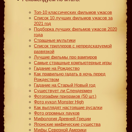
Топ-10 классических фильмов ужасов
Список 10 лучших фильмов ужасов за
2021 год
Подборка лучших фильмов ужасов 2020
года
Страшные мультики
Список триллеров с непредсказуемой
развязкой
Лучшие фильмы про вампиров
Самые страшные компьютерные игры
Гадание на Рождество
Как правильно гадать в ночь перед
Рождеством
Гадание на Старый Новый год
Существует ли Слендермен
Фотографии призраков (50 шт.)
Фото кукол Monster High
Как выглядят настоящие русалки
Фото огромных пауков
Мифология Древней Греции
Японские мифические существа
Мифы Северной Америки