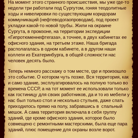
На момент этого странного происшествия, мы уже где-то
недели три работали под Сургутом, гоняя теодолитные
ходы и нивелировки по существующим коридорам
коммуникаций (нефтеводогаопроводам), под проект
укладки какой-то новой трубы. Жили на окраине
Сургута, в промзоне, на территории экспедиции
«Гипротюменнефтегаза», а точнее, в двух кабинетах ее
офисного здания, на третьем этаже. Наша бригада
располагалась в одном кабинете, а в другом наши
коллеги из Екатеринбурга, в общей сложности нас
человек десять было.
Теперь немного расскажу о том месте, где и произошло
это событие. О котором чуть позже. Вся территория, как
и само здание, эксплуатировалось на полную только во
времена СССР, а на тот момент ее использовали только
как гостиницу для своих работников, да и то из мебели у
нас был только стол и несколько стульев, даже спать
приходилось прямо на полу, забравшись в
спальный
мешок. А сама территория включала в себя группу
зданий, где кроме офисного здания, которое было
совмещено с ремонтными мастерскими, была еще пара
зданий, плюс помещение для охраны возле ворот.