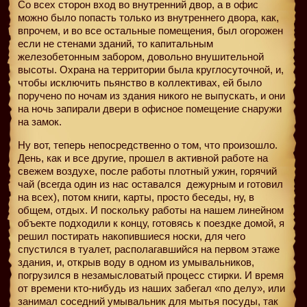
Со всех сторон вход во внутренний двор, а в офис
можно было попасть только из внутреннего двора, как,
впрочем, и во все остальные помещения, был огорожен
если не стенами зданий, то капитальным
железобетонным забором, довольно внушительной
высоты. Охрана на территории была круглосуточной, и,
чтобы исключить пьянство в коллективах, ей было
поручено по ночам из здания никого не выпускать, и они
на ночь запирали двери в офисное помещение снаружи
на замок.
Ну вот, теперь непосредственно о том, что произошло.
День, как и все другие, прошел в активной работе на
свежем воздухе, после работы плотный ужин, горячий
чай (всегда один из нас оставался
дежурным и готовил
на всех), потом книги, карты, просто беседы, ну, в
общем, отдых. И поскольку работы на нашем линейном
объекте подходили к концу, готовясь к поездке домой, я
решил постирать накопившиеся носки, для чего
спустился в туалет, располагавшийся на первом этаже
здания, и, открыв воду в одном из умывальников,
погрузился в незамысловатый процесс стирки. И время
от времени кто-нибудь из наших забегал «по делу», или
занимал соседний умывальник для мытья посуды, так