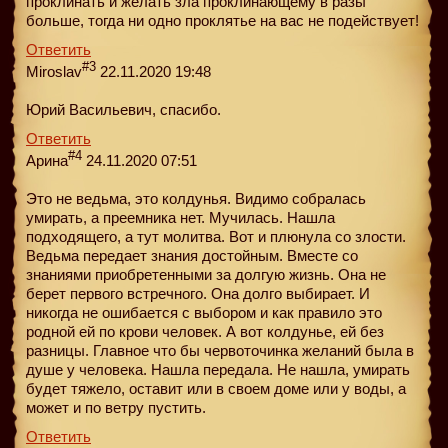
проклинать и желать зла проклинающему в разы
больше, тогда ни одно проклятье на вас не подействует!
Ответить
#3
Miroslav
22.11.2020 19:48
Юрий Васильевич, спасибо.
Ответить
#4
Арина
24.11.2020 07:51
Это не ведьма, это колдунья. Видимо собралась
умирать, а преемника нет. Мучилась. Нашла
подходящего, а тут молитва. Вот и плюнула со злости.
Ведьма передает знания достойным. Вместе со
знаниями приобретенными за долгую жизнь. Она не
берет первого встречного. Она долго выбирает. И
никогда не ошибается с выбором и как правило это
родной ей по крови человек. А вот колдунье, ей без
разницы. Главное что бы червоточинка желаний была в
душе у человека. Нашла передала. Не нашла, умирать
будет тяжело, оставит или в своем доме или у воды, а
может и по ветру пустить.
Ответить