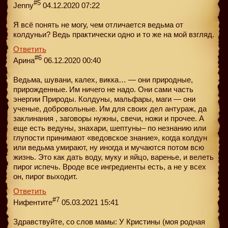
#5
Jenny
04.12.2020 07:22
Я всё понять не могу, чем отличается ведьма от
колдуньи? Ведь практически одно и то же на мой взгляд.
Ответить
#6
Арина
06.12.2020 00:40
Ведьма, шувани, калех, викка… — они природные,
прирожденные. Им ничего не надо. Они сами часть
энергии Природы. Колдуны, мальфары, маги — они
ученые, добровольные. Им для своих дел антураж, да
заклинания , заговоры нужны, свечи, ножи и прочее. А
еще есть ведуны, знахари, шептуны– по незнанию или
глупости принимают «ведовское знание», когда колдун
или ведьма умирают, ну иногда и мучаются потом всю
жизнь. Это как дать воду, муку и яйцо, варенье, и велеть
пирог испечь. Вроде все ингредиенты есть, а не у всех
он, пирог выходит.
Ответить
#7
Нифентите
05.03.2021 15:41
Здравствуйте, со слов мамы: У Кристины (моя родная