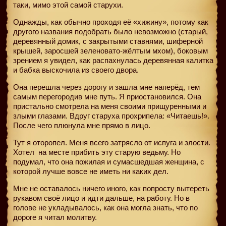
таки, мимо этой самой старухи.
Однажды, как обычно проходя её «хижину», потому как
другого названия подобрать было невозможно (старый,
деревянный домик, с закрытыми ставнями, шиферной
крышей, заросшей зеленовато-жёлтым мхом), боковым
зрением я увидел, как распахнулась деревянная калитка
и бабка выскочила из своего двора.
Она перешла через дорогу и зашла мне наперёд, тем
самым перегородив мне путь. Я приостановился. Она
пристально смотрела на меня своими прищуренными и
злыми глазами. Вдруг старуха прохрипела: «Читаешь!».
После чего плюнула мне прямо в лицо.
Тут я оторопел. Меня всего затрясло от испуга и злости.
Хотел
на месте прибить эту старую ведьму. Но
подумал, что она пожилая и сумасшедшая женщина, с
которой лучше вовсе не иметь ни каких дел.
Мне не оставалось ничего иного, как попросту вытереть
рукавом своё лицо и идти дальше, на работу. Но в
голове не укладывалось, как она могла знать, что по
дороге я читал молитву.