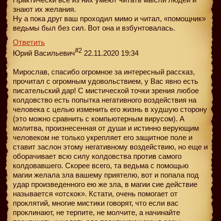
знают их желания.
Ну а пока друг ваш проходил мимо и читал, «помощник»
ведьмы был без сил. Вот она и взбунтовалась.
Ответить
#2
Юрий Васильевич
22.11.2020 19:34
Мирослав, спасибо огромное за интересный рассказ,
прочитал с огромным удовольствием, у Вас явно есть
писательский дар! С мистической точки зрения любое
колдовство есть попытка негативного воздействия на
человека с целью изменить его жизнь в худшую сторону
(это можно сравнить с компьютерным вирусом). А
молитва, произнесенная от души и истинно верующим
человеком не только укрепляет его защитное поле и
ставит заслон этому негативному воздействию, но еще и
оборачивает всю силу колдовства против самого
колдовавшего. Скорее всего, та ведьма с помощью
магии желала зла вашему приятелю, вот и попала под
удар произведенного ею же зла, в магии сие действие
называется «отскок». Кстати, очень помогает от
проклятий, многие мистики говорят, что если вас
проклинают, не терпите, не молчите, а начинайте