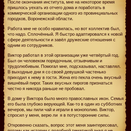
После окончания института, мне на некоторое время
пришлось уехать из отчего дома и поработать в
коммерческой организации одного из провинциальных
городков, Воронежской области.
Работа мне не особо нравилась, но вот коллектив был,
что надо. Сплочённый. Я быстро адаптировался к новой
сфере деятельности и завёл дружеские отношения с
одним из сотрудников.
Виктор работал в этой организации уже четвёртый год.
Был он человеком порядочным, отзывчивым и
трудолюбивым. Помогал мне, подсказывал, наставлял.
В выходные дни я со своей девушкой частенько
приходил к нему в гости. Жена его пекла очень вкусный
вишнёвый пирог. Таких вкусных пирогов признаться
честно я никогда раньше не пробовал.
В доме у Виктора было много православных икон. Семья
его была глубоко верующей. Как-то в один из субботних
вечеров, мы пили чай и играли в монополию. Виктор,
спросил у меня, верю ли
я в потусторонние силы.
Откровенно сказать, вопрос этот меня заинтересовал,
потому как истории с подобной тематикой знал я не