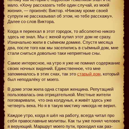
мало. «Хочу рассказать тебе один случай, из моей
жизни», — произнёс Виктор. «Никому кроме своей
супруги не рассказывал об этом, но тебе расскажу».
Далее со слов Виктора.
Когда я переехал в этот городок, то абсолютно никого
здесь не знал. Мы с женой купил этот дом не сразу.
Изначально жили в съёмном домике. Спустя месяца
два, после того как мы заселились в съёмный дом, мне
стали сниться довольно таки неприятные сны.
Самое интересное, на утро я уже не помнил содержание
своих ночных видений. Единственное, что мне
запоминалось в этих снах, так это
старый дом
, который
был неподалёку от моего.
В доме этом жила одна старая женщина. Репутацией
пользовалась она отрицательной. Местные жители
поговаривали,
что она колдунья, и живёт здесь уже
четверть века. Но я в такую мистику никогда не верил.
Каждое утро, когда я шёл на работу, всегда читал про
себя православные молитвы. Как ты уже понял человек
я верующий. Маршрут моего пути, проходил как раз-