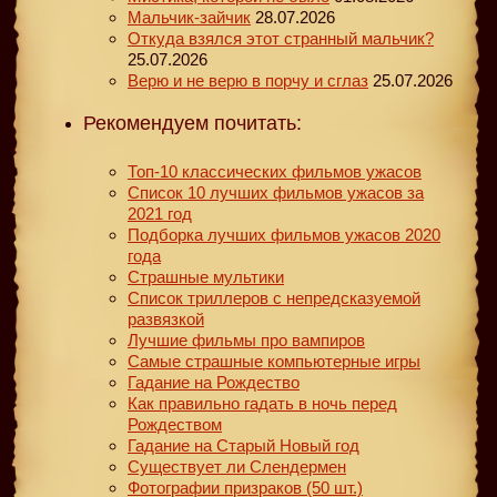
Мальчик-зайчик
28.07.2026
Откуда взялся этот странный мальчик?
25.07.2026
Верю и не верю в порчу и сглаз
25.07.2026
Рекомендуем почитать:
Топ-10 классических фильмов ужасов
Список 10 лучших фильмов ужасов за
2021 год
Подборка лучших фильмов ужасов 2020
года
Страшные мультики
Список триллеров с непредсказуемой
развязкой
Лучшие фильмы про вампиров
Самые страшные компьютерные игры
Гадание на Рождество
Как правильно гадать в ночь перед
Рождеством
Гадание на Старый Новый год
Существует ли Слендермен
Фотографии призраков (50 шт.)