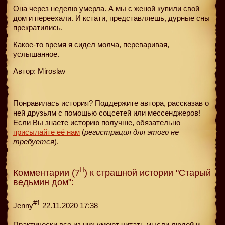
Она через неделю умерла. А мы с женой купили свой
дом и переехали. И кстати, представляешь, дурные сны
прекратились.
Какое-то время я сидел молча, переваривая,
услышанное.
Автор: Miroslav
Понравилась история? Поддержите автора, рассказав о
ней друзьям с помощью соцсетей или мессенджеров!
Если Вы знаете историю получше, обязательно
присылайте её нам
(
регистрация для этого не
требуется
).
Комментарии (7
) к страшной истории "Старый
ведьмин дом":
#1
Jenny
22.11.2020 17:38
Практически все из них умеют читать мысли людей и