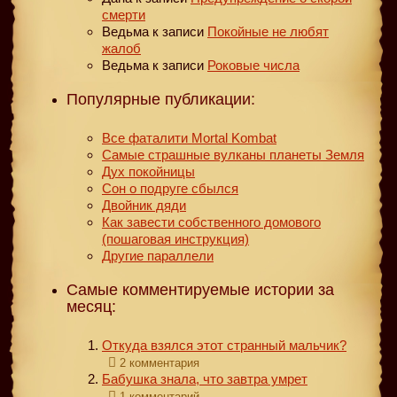
смерти
Ведьма
к записи
Покойные не любят
жалоб
Ведьма
к записи
Роковые числа
Популярные публикации:
Все фаталити Mortal Kombat
Самые страшные вулканы планеты Земля
Дух покойницы
Сон о подруге сбылся
Двойник дяди
Как завести собственного домового
(пошаговая инструкция)
Другие параллели
Самые комментируемые истории за
месяц:
Откуда взялся этот странный мальчик?
2 комментария
Бабушка знала, что завтра умрет
1 комментарий