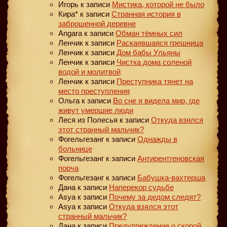
Игорь
к записи
Мистика, которой не было
Кира*
к записи
Странная история в
заброшенной деревне
Angara
к записи
Обман тёмных сил
Ленчик
к записи
Раскаявшаяся грешница
Ленчик
к записи
Дом бабы Ульяны
Ленчик
к записи
Чистка дома соленой
водой и молитвой
Ленчик
к записи
Преступника тянет на
место преступления
Ольга
к записи
Во сне я видела мир, где
живут умершие люди
Леся из Полесья
к записи
Откуда взялся
этот странный мальчик?
Фогельгезанг
к записи
Однажды в
больнице
Фогельгезанг
к записи
Антирентгеновская
порча
Фогельгезанг
к записи
Бабушка-вахтерша
Дана
к записи
Наперекор судьбе
Asya
к записи
Почему за дедом следят?
Asya
к записи
Откуда взялся этот
странный мальчик?
Дана
к записи
Предупреждение о скорой