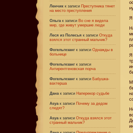
о
Ленчик
к записи
Преступника тянет
н
на место преступления
Я
Ольга
к записи
Во сне я видела
мир, где живут умершие люди
Н
м
Леся из Полесья
к записи
Откуда
п
взялся этот странный мальчик?
р
Фогельгезанг
к записи
Однажды в
больнице
Я
т
Фогельгезанг
к записи
и
Антирентгеновская порча
б
Фогельгезанг
к записи
Бабушка-
М
вахтерша
б
н
Дана
к записи
Наперекор судьбе
с
Asya
к записи
Почему за дедом
следят?
Н
в
Asya
к записи
Откуда взялся этот
Д
странный мальчик?
и
Дана
к записи
Предупреждение о