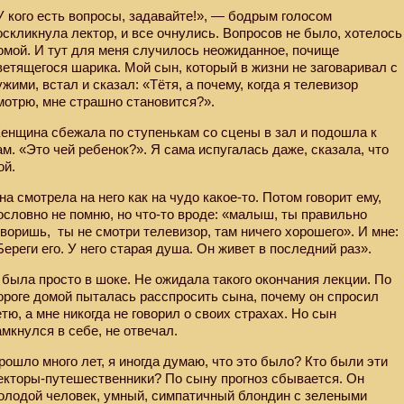
У кого есть вопросы, задавайте!», — бодрым голосом
оскликнула лектор, и все очнулись. Вопросов не было, хотелось
омой. И тут для меня случилось неожиданное, почище
ветящегося шарика. Мой сын, который в жизни не заговаривал с
ужими, встал и сказал: «Тётя, а почему, когда я телевизор
мотрю, мне страшно становится?».
енщина сбежала по ступенькам со сцены в зал и подошла к
ам. «Это чей ребенок?». Я сама испугалась даже, сказала, что
ой.
на смотрела на него как на чудо какое-то. Потом говорит ему,
ословно не помню, но что-то вроде: «малыш, ты правильно
оворишь,
ты не смотри телевизор, там ничего хорошего». И мне:
Береги его. У него старая душа. Он живет в последний раз».
 была просто в шоке. Не ожидала такого окончания лекции. По
ороге домой пыталась расспросить сына, почему он спросил
етю, а мне никогда не говорил о своих страхах. Но сын
амкнулся в себе, не отвечал.
рошло много лет, я иногда думаю, что это было? Кто были эти
екторы-путешественники? По сыну прогноз сбывается. Он
олодой человек, умный, симпатичный блондин с зелеными