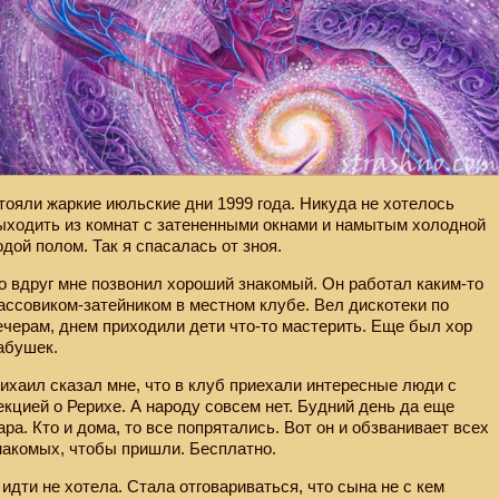
тояли жаркие июльские дни 1999 года. Никуда не хотелось
ыходить из комнат с затененными окнами и намытым холодной
одой полом. Так я спасалась от зноя.
о вдруг мне позвонил хороший знакомый. Он работал каким-то
ассовиком-затейником в местном клубе. Вел дискотеки по
ечерам, днем приходили дети что-то мастерить. Еще был хор
абушек.
ихаил сказал мне, что в клуб приехали интересные люди с
екцией о Рерихе. А народу совсем нет. Будний день да еще
ара. Кто и дома, то все попрятались. Вот он и обзванивает всех
накомых, чтобы пришли. Бесплатно.
 идти не хотела. Стала отговариваться, что сына не с кем