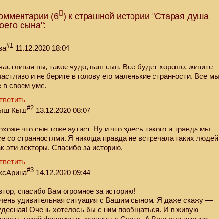
омментарии (6
) к страшной истории "Старая душа
оего сына":
#1
ва
11.12.2020 18:04
частливая вы, такое чудо, ваш сын. Все будет хорошо, живите
частливо и не берите в голову его маленькие странности. Все м
е в своем уме.
тветить
#2
ыш Кыш
13.12.2020 08:07
охоже что сын тоже аутист. Ну и что здесь такого и правда мы
се со странностями. Я никогда правда не встречала таких людей
ак эти лекторы. Спасибо за историю.
тветить
#3
ксАрина
14.12.2020 09:44
втор, спасибо Вам огромное за историю!
чень удивительная ситуация с Вашим сыном. Я даже скажу —
удесная! Очень хотелось бы с ним пообщаться. И в живую
видеть такой феномен и, «хапнуть» Света. А Ваш сын именно