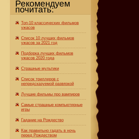
Рекомендуем
почитать:
Топ-10 классических фильмов
ужасов
Список 10 лучших фильмов
ужасов за 2021 год
Подборка лучших фильмов
ужасов 2020 года
Страшные мультики
Список триллеров с
непредсказуемой развязкой
Лучшие фильмы про вампиров
Самые страшные компьютерные
игры
Гадание на Рождество
Как правильно гадать в ночь
перед Рождеством