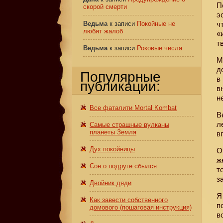
П
скорой смерти
э
Ведьма
к записи
Покойные не
ч
любят жалоб
«
т
Ведьма
к записи
Роковые числа
М
д
Популярные
в
публикации:
в
н
Все фаталити Mortal Kombat
В
л
Самые страшные вулканы
планеты Земля
в
Дух покойницы
О
ж
Сон о подруге сбылся
т
з
Двойник дяди
Я
Как завести собственного
п
домового (пошаговая инструкция)
в