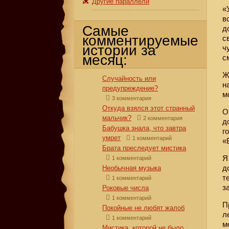
Другие параллели
«
в
Самые
д
комментируемые
с
истории за
ч
месяц:
с
Ж
Случайность или
н
предупреждение?
м
3 комментария
Откуда взялся этот странный
О
мальчик?
2 комментария
д
Бабушка знала, что завтра
г
умрет
1 комментарий
«
Брата преследует мистика
Я
1 комментарий
д
Необычная музыка
т
1 комментарий
з
Роковые числа
1 комментарий
П
Покойные не любят жалоб
л
1 комментарий
м
Мистика, которой не было