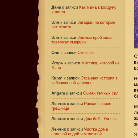
Дана
к записи
Как мама к колдуну
ходила
Эля
к записи
Загадки, на которые
нет ответа
Эля
к записи
Земные проблемы
тревожат умерших
Оля
к записи
Сквозняк
С
в
Игорь
к записи
Мистика, которой не
было
в
Кира*
к записи
Странная история в
Н
заброшенной деревне
м
в
Angara
к записи
Обман тёмных сил
б
Ленчик
к записи
Раскаявшаяся
М
грешница
л
ж
Ленчик
к записи
Дом бабы Ульяны
з
Ленчик
к записи
Чистка дома
соленой водой и молитвой
Я