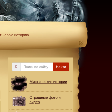
ть свою историю
Поиск
Найти
по
сайту
Мистические истории
Страшные фото и
видео