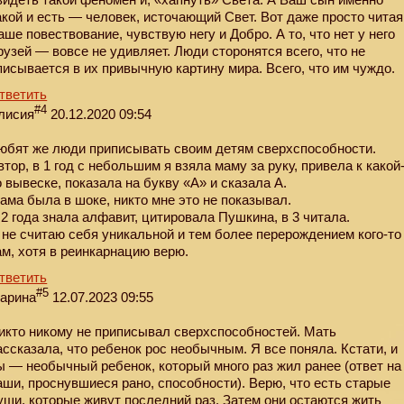
акой и есть — человек, источающий Свет. Вот даже просто читая
аше повествование, чувствую негу и Добро. А то, что нет у него
рузей — вовсе не удивляет. Люди сторонятся всего, что не
писывается в их привычную картину мира. Всего, что им чуждо.
тветить
#4
лисия
20.12.2020 09:54
юбят же люди приписывать своим детям сверхспособности.
втор, в 1 год с небольшим я взяла маму за руку, привела к какой
о вывеске, показала на букву «А» и сказала А.
ама была в шоке, никто мне это не показывал.
 2 года знала алфавит, цитировала Пушкина, в 3 читала.
 не считаю себя уникальной и тем более перерождением кого-то
ам, хотя в реинкарнацию верю.
тветить
#5
арина
12.07.2023 09:55
икто никому не приписывал сверхспособностей. Мать
ассказала, что ребенок рос необычным. Я все поняла. Кстати, и
ы — необычный ребенок, который много раз жил ранее (ответ на
аши, проснувшиеся рано, способности). Верю, что есть старые
уши, которые живут последний раз. Затем они остаются жить