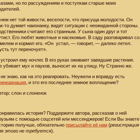
лазами, но по рассуждениям и поступкам старше моих
одителей.
 нем нет той живости, веселости, что присуща молодости. Он
ак-то думает наизнанку, видит ситуации с неожиданной стороны.
одственники считают его странным. У сына один друг и тот
утист. Его любят животные и насекомые. В саду разговаривал со
мелем и кормил его. «Он
устал, — говорит, — далеко летел.
усть тут переночует».
 устроил ему ночлег. В его руках оживают завядшие растения.
е убивает мух и пауков, выносит их на улицу. Ну Странно же.
 не знаю, как на это реагировать. Неужели и вправду есть
еинкарнация
, и это его последнее земное воплощение?
втор: слон и слоненок
онравилась история? Поддержите автора, рассказав о ней
рузьям с помощью соцсетей или мессенджеров! Если Вы знаете
сторию получше, обязательно
присылайте её нам
(
регистрация
ля этого не требуется
).