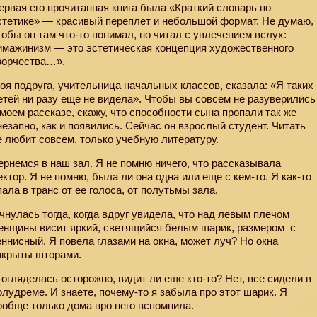
ервая его прочитанная книга была «Краткий словарь по
стетике» — красивый переплет и небольшой формат. Не думаю,
тобы он там что-то понимал, но читал с увлечением вслух:
имажинизм — это эстетическая концепция художественного
ворчества…».
оя подруга, учительница начальных классов, сказала: «Я таких
етей ни разу еще не видела». Чтобы вы совсем не разуверились
 моем рассказе, скажу, что способности сына пропали так же
незапно, как и появились. Сейчас он взрослый студент. Читать
е любит совсем, только учебную литературу.
ернемся в наш зал. Я не помню ничего, что рассказывала
ектор. Я не помню, была ли она одна или еще с кем-то. Я как-то
пала в транс от ее голоса, от полутьмы зала.
чнулась тогда, когда вдруг увидела, что над левым плечом
енщины висит яркий, светящийся белым шарик, размером
с
еннисный. Я повела глазами на окна, может луч? Но окна
акрыты шторами.
 огляделась осторожно, видит ли еще кто-то? Нет, все сидели в
олудреме. И знаете, почему-то я забыла про этот шарик. Я
ообще только дома про него вспомнила.