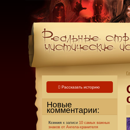
Г
Рассказать историю
Новые
комментарии:
Ксения
к записи
10 самых важных
знаков от Ангела-хранителя