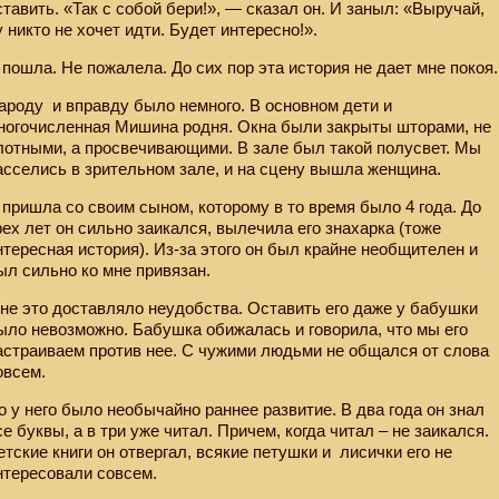
ставить. «Так с собой бери!», — сказал он. И заныл: «Выручай,
у никто не хочет идти. Будет интересно!».
 пошла. Не пожалела. До сих пор эта история не дает мне покоя.
ароду
и вправду было немного. В основном дети и
ногочисленная Мишина родня. Окна были закрыты шторами, не
лотными, а просвечивающими. В зале был такой полусвет. Мы
асселись в зрительном зале, и на сцену вышла женщина.
 пришла со своим сыном, которому в то время было 4 года. До
рех лет он сильно заикался, вылечила его знахарка (тоже
нтересная история). Из-за этого он был крайне необщителен и
ыл сильно ко мне привязан.
не это доставляло неудобства. Оставить его даже у бабушки
ыло невозможно. Бабушка обижалась и говорила, что мы его
астраиваем против нее. С чужими людьми не общался от слова
овсем.
о у него было необычайно раннее развитие. В два года он знал
се буквы, а в три уже читал. Причем, когда читал – не заикался.
етские книги он отвергал, всякие петушки и
лисички его не
нтересовали совсем.