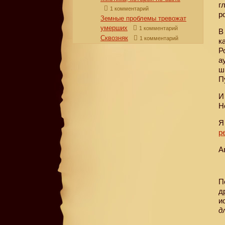
г
1 комментарий
р
Земные проблемы тревожат
умерших
1 комментарий
В
Сквозняк
1 комментарий
к
Р
а
ш
П
И
Н
Я
р
А
П
д
и
д