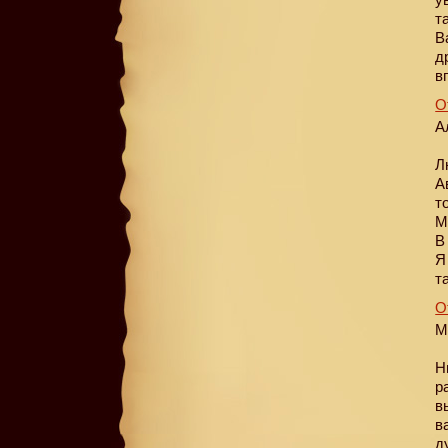
т
В
д
в
О
А
Л
А
т
М
В
Я
т
О
М
Н
р
в
в
д