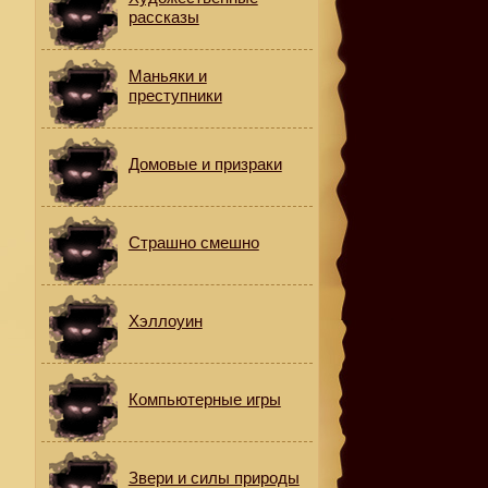
рассказы
Маньяки и
преступники
Домовые и призраки
Страшно смешно
Хэллоуин
Компьютерные игры
Звери и силы природы