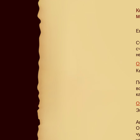
К
м
Е
С
с
н
О
К
П
в
к
О
Э
А
О
ч
у