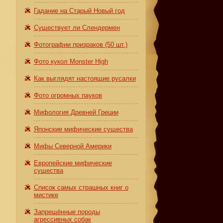
Гадание на Старый Новый год
Существует ли Слендермен
Фотографии призраков (50 шт.)
Фото кукол Monster High
Как выглядят настоящие русалки
Фото огромных пауков
Мифология Древней Греции
Японские мифические существа
Мифы Северной Америки
Европейские мифические
существа
Список самых страшных книг о
мистике
Запрещённые породы
агрессивных собак