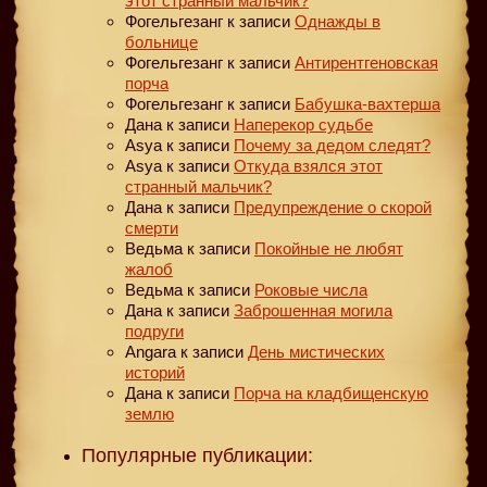
этот странный мальчик?
Фогельгезанг
к записи
Однажды в
больнице
Фогельгезанг
к записи
Антирентгеновская
порча
Фогельгезанг
к записи
Бабушка-вахтерша
Дана
к записи
Наперекор судьбе
Asya
к записи
Почему за дедом следят?
Asya
к записи
Откуда взялся этот
странный мальчик?
Дана
к записи
Предупреждение о скорой
смерти
Ведьма
к записи
Покойные не любят
жалоб
Ведьма
к записи
Роковые числа
Дана
к записи
Заброшенная могила
подруги
Angara
к записи
День мистических
историй
Дана
к записи
Порча на кладбищенскую
землю
Популярные публикации: