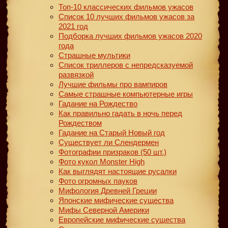
Топ-10 классических фильмов ужасов
Список 10 лучших фильмов ужасов за
2021 год
Подборка лучших фильмов ужасов 2020
года
Страшные мультики
Список триллеров с непредсказуемой
развязкой
Лучшие фильмы про вампиров
Самые страшные компьютерные игры
Гадание на Рождество
Как правильно гадать в ночь перед
Рождеством
Гадание на Старый Новый год
Существует ли Слендермен
Фотографии призраков (50 шт.)
Фото кукол Monster High
Как выглядят настоящие русалки
Фото огромных пауков
Мифология Древней Греции
Японские мифические существа
Мифы Северной Америки
Европейские мифические существа