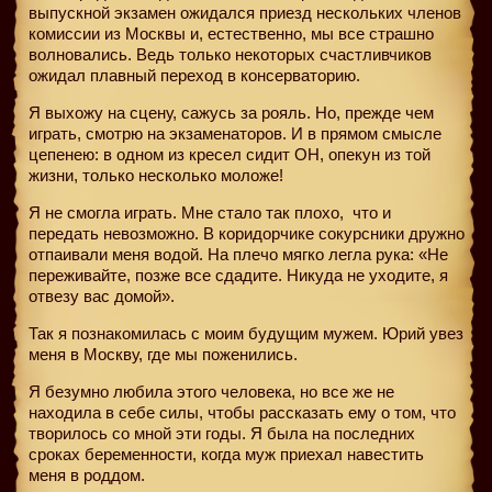
выпускной экзамен ожидался приезд нескольких членов
комиссии из Москвы и, естественно, мы все страшно
волновались. Ведь только некоторых счастливчиков
ожидал плавный переход в консерваторию.
Я выхожу на сцену, сажусь за рояль. Но, прежде чем
играть, смотрю на экзаменаторов. И в прямом смысле
цепенею: в одном из кресел сидит ОН, опекун из той
жизни, только несколько моложе!
Я не смогла играть. Мне стало так плохо,
что и
передать невозможно. В коридорчике сокурсники дружно
отпаивали меня водой. На плечо мягко легла рука: «Не
переживайте, позже все сдадите. Никуда не уходите, я
отвезу вас домой».
Так я познакомилась с моим будущим мужем. Юрий увез
меня в Москву, где мы поженились.
Я безумно любила этого человека, но все же не
находила в себе силы, чтобы рассказать ему о том, что
творилось со мной эти годы. Я была на последних
сроках беременности, когда муж приехал навестить
меня в роддом.