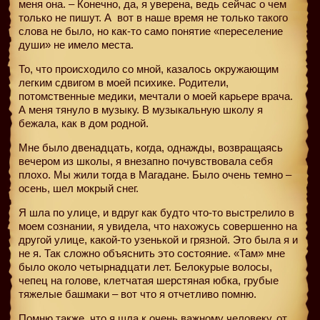
меня она. – Конечно, да, я уверена, ведь сейчас о чем
только не пишут. А
вот в наше время не только такого
слова не было, но как-то само понятие «переселение
души» не имело места.
То, что происходило со мной, казалось окружающим
легким сдвигом в моей психике. Родители,
потомственные медики, мечтали о моей карьере врача.
А меня тянуло в музыку. В музыкальную школу я
бежала, как в дом родной.
Мне было двенадцать, когда, однажды, возвращаясь
вечером из школы, я внезапно почувствовала себя
плохо. Мы жили тогда в Магадане. Было очень темно –
осень, шел мокрый снег.
Я шла по улице, и вдруг как будто что-то выстрелило в
моем сознании, я увидела, что нахожусь совершенно на
другой улице, какой-то узенькой и грязной. Это была я и
не я. Так сложно объяснить это состояние. «Там» мне
было около четырнадцати лет. Белокурые волосы,
чепец на голове, клетчатая шерстяная юбка, грубые
тяжелые башмаки – вот что я отчетливо помню.
Помню также, что я шла к очень важному человеку, от