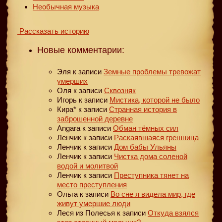
Необычная музыка
Рассказать историю
Новые комментарии:
Эля
к записи
Земные проблемы тревожат
умерших
Оля
к записи
Сквозняк
Игорь
к записи
Мистика, которой не было
Кира*
к записи
Странная история в
заброшенной деревне
Angara
к записи
Обман тёмных сил
Ленчик
к записи
Раскаявшаяся грешница
Ленчик
к записи
Дом бабы Ульяны
Ленчик
к записи
Чистка дома соленой
водой и молитвой
Ленчик
к записи
Преступника тянет на
место преступления
Ольга
к записи
Во сне я видела мир, где
живут умершие люди
Леся из Полесья
к записи
Откуда взялся