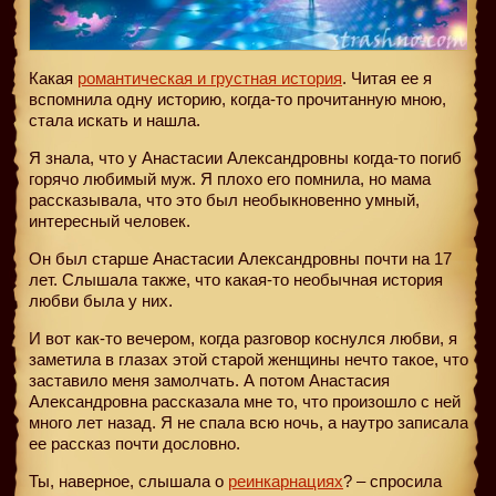
Какая
романтическая и грустная история
. Читая ее я
вспомнила одну историю, когда-то прочитанную мною,
стала искать и нашла.
Я знала, что у Анастасии Александровны когда-то погиб
горячо любимый муж. Я плохо его помнила, но мама
рассказывала, что это был необыкновенно умный,
интересный человек.
Он был старше Анастасии Александровны почти на 17
лет. Слышала также, что какая-то необычная история
любви была у них.
И вот как-то вечером, когда разговор коснулся любви, я
заметила в глазах этой старой женщины нечто такое, что
заставило меня замолчать. А потом Анастасия
Александровна рассказала мне то, что произошло с ней
много лет назад. Я не спала всю ночь, а наутро записала
ее рассказ почти дословно.
Ты, наверное, слышала о
реинкарнациях
? – спросила