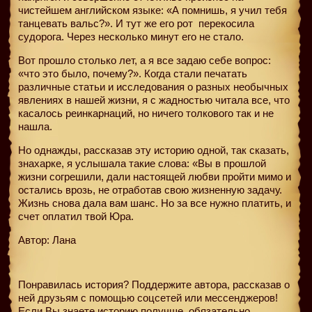
чистейшем английском языке: «А помнишь, я учил тебя
танцевать вальс?». И тут же его рот
перекосила
судорога. Через несколько минут его не стало.
Вот прошло столько лет, а я все задаю себе вопрос:
«что это было, почему?». Когда стали печатать
различные статьи и исследования о разных необычных
явлениях в нашей жизни, я с жадностью читала все, что
касалось реинкарнаций, но ничего толкового так и не
нашла.
Но однажды, рассказав эту историю одной, так сказать,
знахарке, я услышала такие слова: «Вы в прошлой
жизни согрешили, дали настоящей любви пройти мимо и
остались врозь, не отработав свою жизненную задачу.
Жизнь снова дала вам шанс. Но за все нужно платить, и
счет оплатил твой Юра.
Автор: Лана
Понравилась история? Поддержите автора, рассказав о
ней друзьям с помощью соцсетей или мессенджеров!
Если Вы знаете историю получше, обязательно