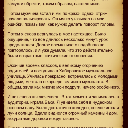
замуж и обрести, таким образом, наследников.
Потом мужчина встал и мы по «раз», «два», «три»
начали вальсировать. Он мягко указывал на мои
ошибки, показывая, как нужно делать поворот головы.
Потом я снова вернулась в мое настоящее. Было
ощущение, что все длилось несколько минут, урок
продолжался. Долгое время ничего подобного не
повторялось, и я уже думала, что это действительно
были возрастные психические отклонения.
Окончив восемь классов, к великому огорчению
родителей, я поступила в Хабаровское музыкальное
училище. Училась прекрасно, встречалась с молодыми
людьми, мечтала о карьере великого музыканта. В
общем, жила как многие мои подруги, ничего особенного.
И вот снова «включение».
В тот момент я занималась в
аудитории, играла Баха. Я увидела себя в чудесном
осеннем саду. Было достаточно холодно, но еще играли
лучи солнца. Вдали виднелся огромный каменный дом,
аккуратные дорожки вокруг газонов.