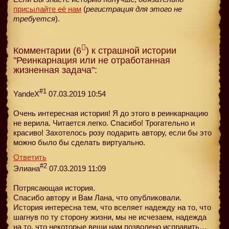
присылайте её нам
(
регистрация для этого не
требуется
).
Комментарии (6
) к страшной истории
"Реинкарнация или не отработанная
жизненная задача":
#1
YandeX
07.03.2019 10:54
Очень интересная история! Я до этого в реинкарнацию
не верила. Читается легко. Спасибо! Трогательно и
красиво! Захотелось розу подарить автору, если бы это
можно было бы сделать виртуально.
Ответить
#2
Элиана
07.03.2019 11:09
Потрясающая история.
Спасибо автору и Вам Лана, что опубликовали.
История интересна тем, что вселяет надежду на то, что
шагнув по ту сторону жизни, мы не исчезаем, надежда
на то, что некоторые вещи нам позволено исправить…