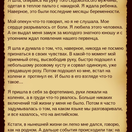
Я шла, опираясь на руку того седоволосого мужчины,
одетая в теплое пальто с накидкой. Я ждала ребенка.
Наверное, это были последние месяцы беременности.
Мой опекун что-то говорил, но я не слушала. Мое
сердце разрывалось от боли. Я любила этого человека.
А он выдал меня замуж за молодого знатного юношу и с
упоением ждал появления нашего первенца.
Я шла и думала о том, что, наверное, никогда не посмею
признаться в своих чувствах. В какой-то момент мой
приемный отец, высвободив руку, быстро подошел к
небольшому розовому кусту и сорвал одинокую, уже
увядавшую розу. Потом подошел ко мне, встал на
колени и
протянул ее. И было в его взгляде что-то
такое…
Я пришла в себя за фортепиано, руки лежали на
коленях, а в груди что-то рвалось. Больше никаких
включений той жизни у меня не было. Потом я часто
задумывалась о том, на каком языке мы разговаривали,
и все казалось, что на английском.
Кстати, в нынешней жизни он легко мне дался, говорю,
как на родном. А дальше события происходили так: на