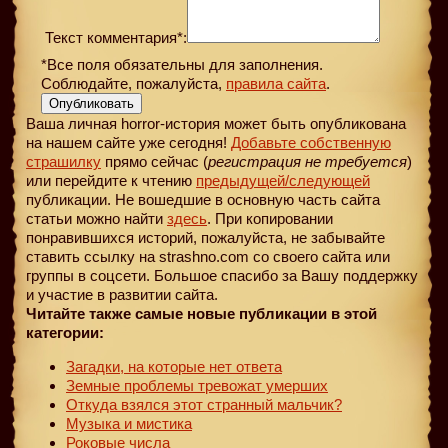
Текст комментария*:
*Все поля обязательны для заполнения.
Соблюдайте, пожалуйста,
правила сайта
.
Опубликовать
Ваша личная horror-история может быть опубликована
на нашем сайте уже сегодня!
Добавьте собственную
страшилку
прямо сейчас (
регистрация не требуется
)
или перейдите к чтению
предыдущей
/следующей
публикации. Не вошедшие в основную часть сайта
статьи можно найти
здесь
. При копировании
понравившихся историй, пожалуйста, не забывайте
ставить ссылку на strashno.com со своего сайта или
группы в соцсети. Большое спасибо за Вашу поддержку
и участие в развитии сайта.
Читайте также самые новые публикации в этой
категории:
Загадки, на которые нет ответа
Земные проблемы тревожат умерших
Откуда взялся этот странный мальчик?
Музыка и мистика
Роковые числа