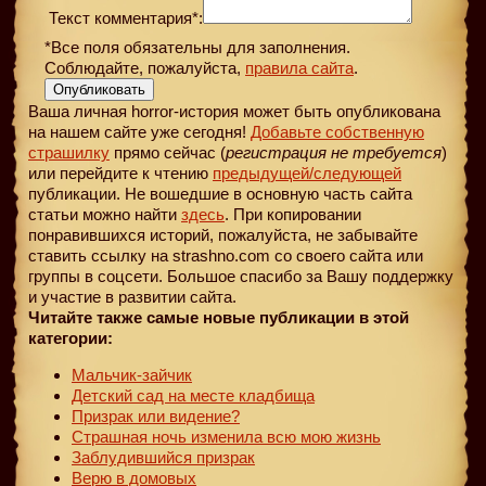
Текст комментария*:
*Все поля обязательны для заполнения.
Соблюдайте, пожалуйста,
правила сайта
.
Опубликовать
Ваша личная horror-история может быть опубликована
на нашем сайте уже сегодня!
Добавьте собственную
страшилку
прямо сейчас (
регистрация не требуется
)
или перейдите к чтению
предыдущей
/следующей
публикации. Не вошедшие в основную часть сайта
статьи можно найти
здесь
. При копировании
понравившихся историй, пожалуйста, не забывайте
ставить ссылку на strashno.com со своего сайта или
группы в соцсети. Большое спасибо за Вашу поддержку
и участие в развитии сайта.
Читайте также самые новые публикации в этой
категории:
Мальчик-зайчик
Детский сад на месте кладбища
Призрак или видение?
Страшная ночь изменила всю мою жизнь
Заблудившийся призрак
Верю в домовых