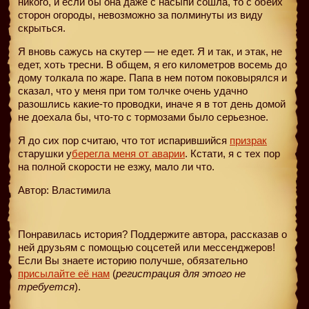
никого, и если бы она даже с насыпи сошла, то с обеих
сторон огороды, невозможно за полминуты из виду
скрыться.
Я вновь сажусь на скутер — не едет. Я и так, и этак, не
едет, хоть тресни. В общем, я его километров восемь до
дому толкала по жаре. Папа в нем потом поковырялся и
сказал, что у меня при том толчке очень удачно
разошлись какие-то проводки, иначе я в тот день домой
не доехала бы, что-то с тормозами было серьезное.
Я до сих пор считаю, что тот испарившийся
призрак
старушки у
берегла меня от аварии
. Кстати, я с тех пор
на полной скорости не езжу, мало ли что.
Автор: Властимила
Понравилась история? Поддержите автора, рассказав о
ней друзьям с помощью соцсетей или мессенджеров!
Если Вы знаете историю получше, обязательно
присылайте её нам
(
регистрация для этого не
требуется
).