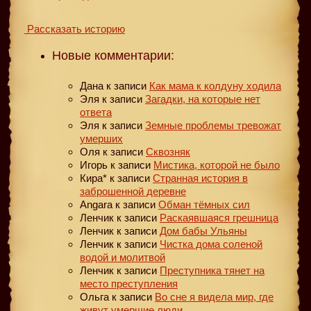
Рассказать историю
Новые комментарии:
Дана
к записи
Как мама к колдуну ходила
Эля
к записи
Загадки, на которые нет
ответа
Эля
к записи
Земные проблемы тревожат
умерших
Оля
к записи
Сквозняк
Игорь
к записи
Мистика, которой не было
Кира*
к записи
Странная история в
заброшенной деревне
Angara
к записи
Обман тёмных сил
Ленчик
к записи
Раскаявшаяся грешница
Ленчик
к записи
Дом бабы Ульяны
Ленчик
к записи
Чистка дома соленой
водой и молитвой
Ленчик
к записи
Преступника тянет на
место преступления
Ольга
к записи
Во сне я видела мир, где
живут умершие люди