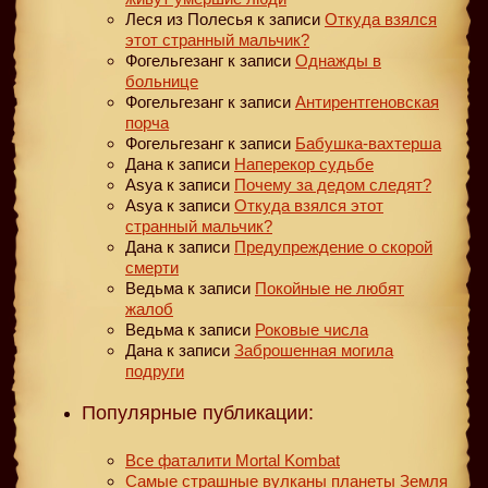
Леся из Полесья
к записи
Откуда взялся
этот странный мальчик?
Фогельгезанг
к записи
Однажды в
больнице
Фогельгезанг
к записи
Антирентгеновская
порча
Фогельгезанг
к записи
Бабушка-вахтерша
Дана
к записи
Наперекор судьбе
Asya
к записи
Почему за дедом следят?
Asya
к записи
Откуда взялся этот
странный мальчик?
Дана
к записи
Предупреждение о скорой
смерти
Ведьма
к записи
Покойные не любят
жалоб
Ведьма
к записи
Роковые числа
Дана
к записи
Заброшенная могила
подруги
Популярные публикации:
Все фаталити Mortal Kombat
Самые страшные вулканы планеты Земля