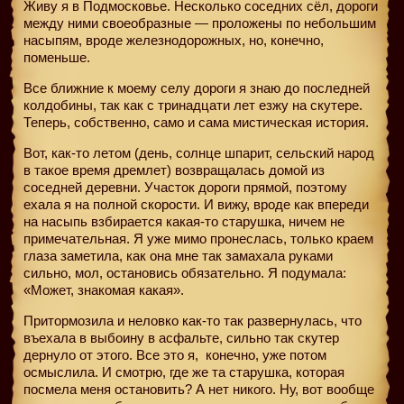
Живу я в Подмосковье. Несколько соседних сёл, дороги
между ними своеобразные — проложены по небольшим
насыпям, вроде железнодорожных, но, конечно,
поменьше.
Все ближние к моему селу дороги я знаю до последней
колдобины, так как с тринадцати лет езжу на скутере.
Теперь, собственно, само и сама мистическая история.
Вот, как-то летом (день, солнце шпарит, сельский народ
в такое время дремлет) возвращалась домой из
соседней деревни. Участок дороги прямой, поэтому
ехала я на полной скорости. И вижу, вроде как впереди
на насыпь взбирается какая-то старушка, ничем не
примечательная. Я уже мимо пронеслась, только краем
глаза заметила, как она мне так замахала руками
сильно, мол, остановись обязательно. Я подумала:
«Может, знакомая какая».
Притормозила и неловко как-то так развернулась, что
въехала в выбоину в асфальте, сильно так скутер
дернуло от этого. Все это я,
конечно, уже потом
осмыслила. И смотрю, где же та старушка, которая
посмела меня остановить? А нет никого. Ну, вот вообще