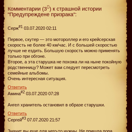
Комментарии (3
) к страшной истории
"Предупреждене призрака":
#1
Серж
03.07.2020 02:11
Первое, скутер — это мотороллер и его крейсерская
скорость не более 40 км/час. И с большей скоростью
лучше не ездить. Большую скорость можно применять
только при обгоне.
Второе, а эта старушка не похожа ли на ныне покойную
родственницу? Может вам следует пересмотреть
семейные альбомы.
Очень интересная ситуация.
Ответить
#2
Амина
03.07.2020 07:28
Ангел хранитель остановил в образе старушки.
Ответить
#3
Сергей
07.07.2020 21:57
Значит вы еще для чего-то нужны. Не пришла пора