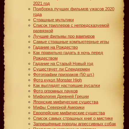
2021 год
Подборка лучших фильмов ужасов 2020
года
Страшные мультики
Список триллеров с непредсказуемой
развязкой
Лучшие фильмы про вампиров
Самые страшные компьютерные игры
Гадание на Рождество
Как правильно гадать в ночь перед
Рождеством
Гадание на Старый Новый год
Существует ли Слендермен
Фотографии призраков (50 шт.)
Фото кукол Monster High
Как выглядят настоящие русалки
Фото огромных пауков
Мифология Древней Греции
Японские мифические существа
Мифы Северной Америки
Европейские мифические существа
Список самых страшных книг о мистике
Запрещённые породы агрессивных собак