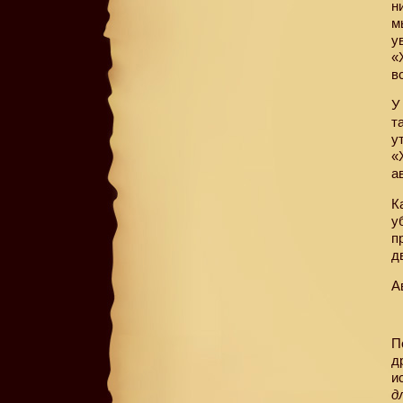
н
м
у
«
в
У
т
у
«
а
К
у
п
д
А
П
д
и
д