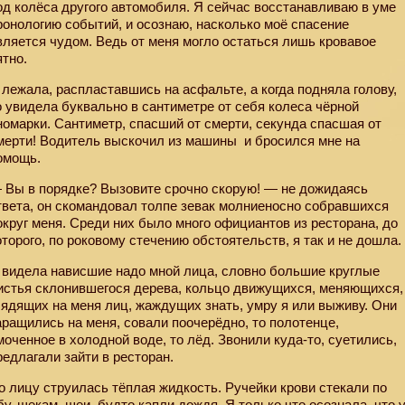
од колёса другого автомобиля. Я сейчас восстанавливаю в уме
ронологию событий, и осознаю, насколько моё спасение
вляется чудом. Ведь от меня могло остаться лишь кровавое
ятно.
 лежала, распластавшись на асфальте, а когда подняла голову,
о увидела буквально в сантиметре от себя колеса чёрной
номарки. Сантиметр, спасший от смерти, секунда спасшая от
мерти! Водитель выскочил из машины
и бросился мне на
омощь.
 Вы в порядке? Вызовите срочно скорую! — не дожидаясь
твета, он скомандовал толпе зевак молниеносно собравшихся
округ меня. Среди них было много официантов из ресторана, до
оторого, по роковому стечению обстоятельств, я так и не дошла.
 видела нависшие надо мной лица, словно большие круглые
истья склонившегося дерева, кольцо движущихся, меняющихся,
лядящих на меня лиц, жаждущих знать, умру я или выживу. Они
аращились на меня, совали поочерёдно, то полотенце,
моченное в холодной воде, то лёд. Звонили куда-то, суетились,
редлагали зайти в ресторан.
о лицу струилась тёплая жидкость. Ручейки крови стекали по
бу, щекам, шеи, будто капли дождя. Я только что осознала, что 