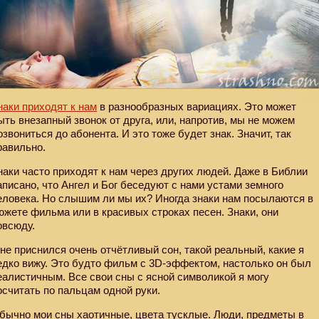
наки приходят к нам
в разнообразных вариациях. Это может
ыть внезапный звонок от друга, или, напротив, мы не можем
озвониться до абонента. И это тоже будет знак. Значит, так
равильно.
наки часто приходят к нам через других людей. Даже в Библии
аписано, что Ангел и Бог беседуют с нами устами земного
еловека. Но слышим ли мы их? Иногда знаки нам посылаются в
южете фильма или в красивых строках песен. Знаки, они
овсюду.
не приснился очень отчётливый сон, такой реальный, какие я
едко вижу. Это будто фильм с 3D-эффектом, настолько он был
еалистичным. Все свои сны с ясной символикой я могу
осчитать по пальцам одной руки.
бычно мои сны хаотичные, цвета тусклые. Люди, предметы в