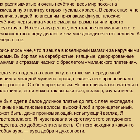
их расплывчатые и очень нечёткие, весь мир похож на
азмешанную палитру старых тусклых красок. В своих снах
я не
азличаю людей по внешним признакам: фигуры плоские,
ечёткие, черты лица часто смазаны, размыты или просто
тсутствуют. Но есть внутреннее, ментальное понимание того, с
ем конкретно я веду диалог, и кем мне доводится этот человек. А
еперь о сне.
риснилось мне, что я зашла в ювелирный магазин за наручными
асами. Выбор пал на серебристые, изящные, декорированные
амнями и стразами часики с браслетом «миланского плетения».
огда я их надела на свою руку, в тот же миг передо мной
оявился молодой мужчина, правда, сквозь него просвечивало
ространство. Он был прозрачным. Но вот признак окончательно
плотнился, если можно так выразиться, и замер, изучая меня.
н был одет в белое длинное платье до пят, с плеч ниспадали
линные каштановые волосы, высокий лоб и проницательный,
ожет быть, даже пронизывающий, испытующий взгляд. Я
увствовала его. Я
чувствовала энергетику этого загадочного
ущества, его доброжелательность. От него исходила какая-то
собая аура — аура добра и духовности.