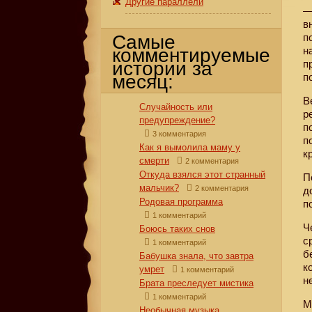
Другие параллели
—
в
Самые
п
комментируемые
н
истории за
п
месяц:
п
В
Случайность или
р
предупреждение?
п
3 комментария
п
Как я вымолила маму у
к
смерти
2 комментария
Откуда взялся этот странный
П
мальчик?
2 комментария
д
Родовая программа
п
1 комментарий
Ч
Боюсь таких снов
с
1 комментарий
б
Бабушка знала, что завтра
к
умрет
1 комментарий
н
Брата преследует мистика
1 комментарий
М
Необычная музыка