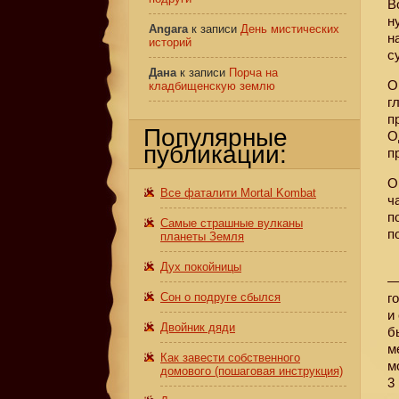
В
н
Angara
к записи
День мистических
н
историй
с
Дана
к записи
Порча на
О
кладбищенскую землю
г
п
Популярные
О
публикации:
п
О
Все фаталити Mortal Kombat
ч
п
Самые страшные вулканы
п
планеты Земля
Дух покойницы
—
Сон о подруге сбылся
г
и
Двойник дяди
б
м
Как завести собственного
м
домового (пошаговая инструкция)
3