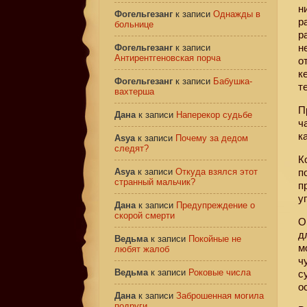
н
Фогельгезанг
к записи
Однажды в
р
больнице
р
н
Фогельгезанг
к записи
Антирентгеновская порча
о
к
Фогельгезанг
к записи
Бабушка-
т
вахтерша
П
Дана
к записи
Наперекор судьбе
ч
к
Asya
к записи
Почему за дедом
следят?
К
Asya
к записи
Откуда взялся этот
п
странный мальчик?
п
у
Дана
к записи
Предупреждение о
скорой смерти
О
д
Ведьма
к записи
Покойные не
м
любят жалоб
ч
Ведьма
к записи
Роковые числа
с
о
Дана
к записи
Заброшенная могила
подруги