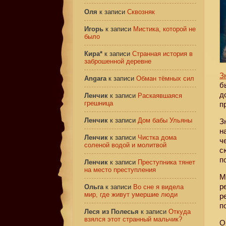
Оля
к записи
Сквозняк
Игорь
к записи
Мистика, которой не
было
Кира*
к записи
Странная история в
заброшенной деревне
З
Angara
к записи
Обман тёмных сил
б
д
Ленчик
к записи
Раскаявшаяся
грешница
п
Ленчик
к записи
Дом бабы Ульяны
З
н
Ленчик
к записи
Чистка дома
ч
соленой водой и молитвой
с
п
Ленчик
к записи
Преступника тянет
на место преступления
М
р
Ольга
к записи
Во сне я видела
мир, где живут умершие люди
р
п
Леся из Полесья
к записи
Откуда
взялся этот странный мальчик?
О