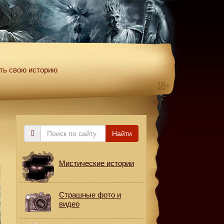
ть свою историю
Поиск
Найти
по
сайту
Мистические истории
Страшные фото и
видео