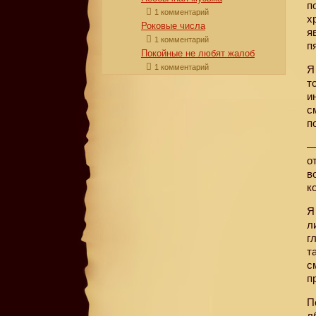
п
1 комментарий
х
Роковые числа
я
1 комментарий
п
Покойные не любят жалоб
1 комментарий
Я
т
и
с
п
—
о
в
к
Я
л
г
т
с
п
П
л