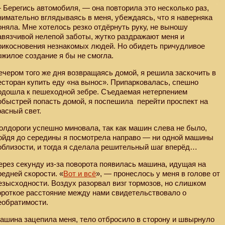
 Берегись автомобиля, — она повторила это несколько раз,
нимательно вглядываясь в меня, убеждаясь, что я наверняка
оняла. Мне хотелось резко отдёрнуть руку, не выношу
авязчивой нелепой заботы, жутко раздражают меня и
рикосновения незнакомых людей. Но обидеть причудливое
ожилое создание я бы не смогла.
ечером того же дня возвращаясь домой, я решила заскочить в
есторан купить еду «на вынос». Припарковалась, спешно
одошла к пешеходной зебре. Съедаемая нетерпением
обыстрей попасть домой, я поспешила
перейти проспект на
расный свет.
олдороги успешно миновала, так как машин слева не было,
ойдя до середины я посмотрела направо — ни одной машины
облизости, и тогда я сделала решительный шаг вперёд…
ерез секунду из-за поворота появилась машина, идущая на
редней скорости. «
Вот и всё
», — пронеслось у меня в голове от
езысходности. Воздух разорвал визг тормозов, но слишком
ороткое расстояние между нами свидетельствовало о
еобратимости.
ашина зацепила меня, тело отбросило в сторону и швырнуло