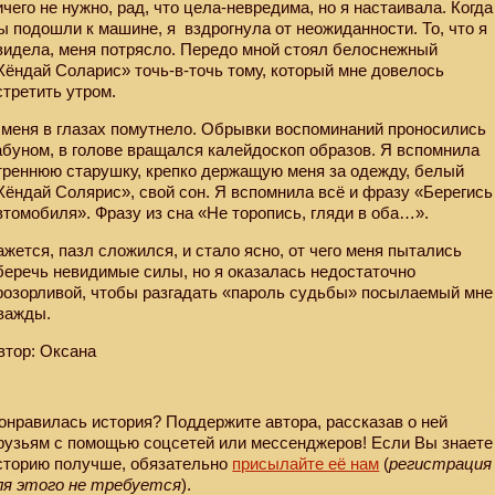
ичего не нужно, рад, что цела-невредима, но я настаивала. Когда
ы подошли к машине, я
вздрогнула от неожиданности. То, что я
видела, меня потрясло. Передо мной стоял белоснежный
Хёндай Соларис» точь-в-точь тому, который мне довелось
стретить утром.
 меня в глазах помутнело. Обрывки воспоминаний проносились
абуном, в голове вращался калейдоскоп образов. Я вспомнила
треннюю старушку, крепко держащую меня за одежду, белый
Хёндай Солярис», свой сон. Я вспомнила всё и фразу «Берегись
втомобиля». Фразу из сна «Не торопись, гляди в оба…».
ажется, пазл сложился, и стало ясно, от чего меня пытались
беречь невидимые силы, но я оказалась недостаточно
розорливой, чтобы разгадать «пароль судьбы» посылаемый мне
важды.
втор: Оксана
онравилась история? Поддержите автора, рассказав о ней
рузьям с помощью соцсетей или мессенджеров! Если Вы знаете
сторию получше, обязательно
присылайте её нам
(
регистрация
ля этого не требуется
).