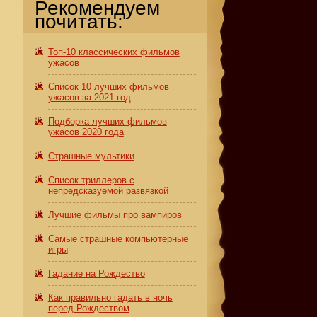
Рекомендуем
почитать:
Топ-10 классических фильмов
ужасов
Список 10 лучших фильмов
ужасов за 2021 год
Подборка лучших фильмов
ужасов 2020 года
Страшные мультики
Список триллеров с
непредсказуемой развязкой
Лучшие фильмы про вампиров
Самые страшные компьютерные
игры
Гадание на Рождество
Как правильно гадать в ночь
перед Рождеством