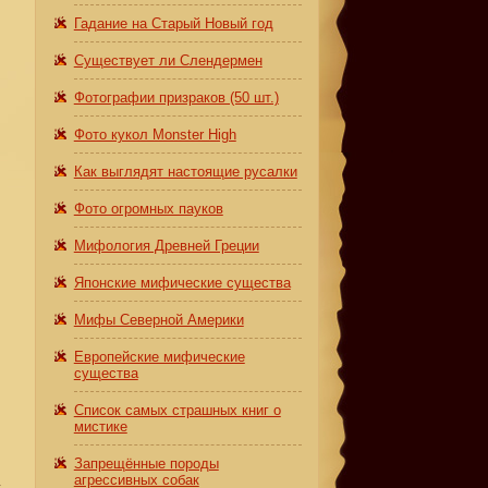
Гадание на Старый Новый год
Существует ли Слендермен
Фотографии призраков (50 шт.)
Фото кукол Monster High
Как выглядят настоящие русалки
Фото огромных пауков
Мифология Древней Греции
Японские мифические существа
Мифы Северной Америки
Европейские мифические
существа
Список самых страшных книг о
мистике
Запрещённые породы
агрессивных собак
у