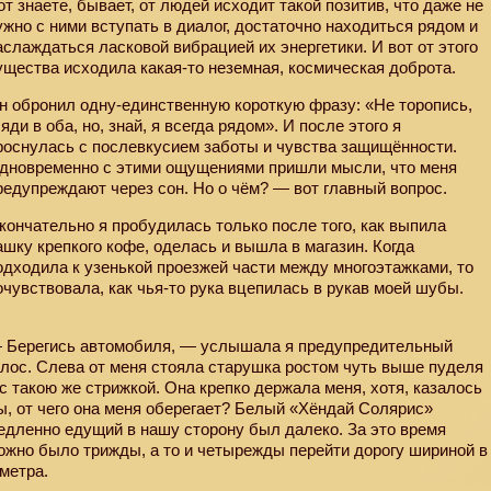
от знаете, бывает, от людей исходит такой позитив, что даже не
ужно с ними вступать в диалог, достаточно находиться рядом и
аслаждаться ласковой вибрацией их энергетики. И вот от этого
ущества исходила какая-то неземная, космическая доброта.
н обронил одну-единственную короткую фразу: «Не торопись,
ляди в оба, но, знай, я всегда рядом». И после этого я
роснулась с послевкусием заботы и чувства защищённости.
дновременно с этими ощущениями пришли мысли, что меня
редупреждают через сон. Но о чём? — вот главный вопрос.
кончательно я пробудилась только после того, как выпила
ашку крепкого кофе, оделась и вышла в магазин. Когда
одходила к узенькой проезжей части между многоэтажками, то
очувствовала, как чья-то рука вцепилась в рукав моей шубы.
 Берегись автомобиля, — услышала я предупредительный
олос. Слева от меня стояла старушка ростом чуть выше пуделя
 с такою же стрижкой. Она крепко держала меня, хотя, казалось
ы, от чего она меня оберегает? Белый «Хёндай Солярис»
едленно едущий в нашу сторону был далеко. За это время
ожно было трижды, а то и четырежды перейти дорогу шириной в
 метра.