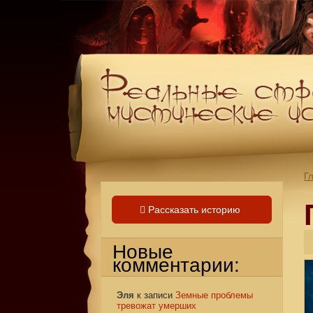
Г
Рассказать историю
Новые
комментарии:
Эля
к записи
Земные проблемы
тревожат умерших