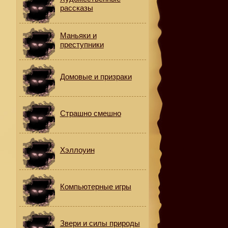
рассказы
Маньяки и
преступники
Домовые и призраки
Страшно смешно
Хэллоуин
Компьютерные игры
Звери и силы природы