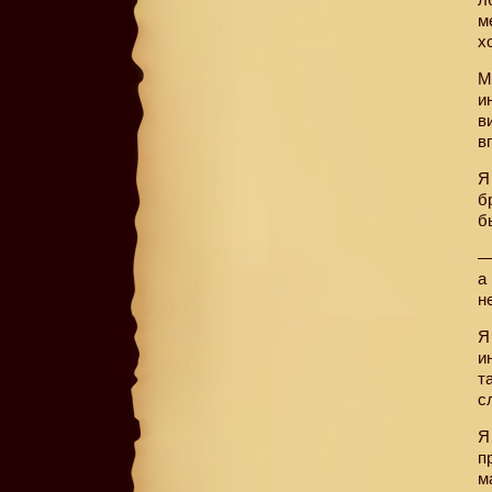
м
х
М
и
в
в
Я
б
б
—
а
н
Я
и
т
с
Я
п
м