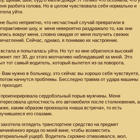
еня разбита голова. Но в целом чувствовала себя нормально и
отела уйти.
не было неприятно, что несчастный случай превратили в
нтерактивное шоу, и
меня невероятно раздражало то, как они
ились вокруг меня, словно ожидая от меня получить свежих
печатлений. Сейчас, однако, я понимаю их настроение.
 встала и попыталась уйти. Но тут ко мне обратился высокий
рюнет лет 30, до этого молчаливо наблюдавший за мной. Это
ыл тот самый водитель, который вылетел из-за поворота.
 Вам нужно в больницу, это сейчас вы хорошо себя чувствуете,
 потом начнутся проблемы. Бесследно травма от удара машины
е проходит.
 проигнорировала сердобольный порыв мужчины. Меня
нтересовала целостность его автомобиля после столкновения, а
акже, каким образом произошла «наша встреча», то есть
лучившееся его глазами.
 захотела оглядеть транспортное средство на предмет
ричинённого вреда по моей вине, чтобы возместить
атериальный ущерб. Водитель скромно отмахивался, мол,