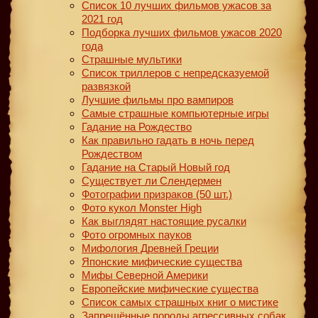
Список 10 лучших фильмов ужасов за
2021 год
Подборка лучших фильмов ужасов 2020
года
Страшные мультики
Список триллеров с непредсказуемой
развязкой
Лучшие фильмы про вампиров
Самые страшные компьютерные игры
Гадание на Рождество
Как правильно гадать в ночь перед
Рождеством
Гадание на Старый Новый год
Существует ли Слендермен
Фотографии призраков (50 шт.)
Фото кукол Monster High
Как выглядят настоящие русалки
Фото огромных пауков
Мифология Древней Греции
Японские мифические существа
Мифы Северной Америки
Европейские мифические существа
Список самых страшных книг о мистике
Запрещённые породы агрессивных собак