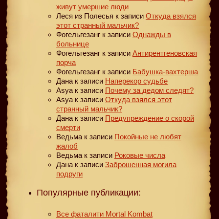
живут умершие люди
Леся из Полесья
к записи
Откуда взялся
этот странный мальчик?
Фогельгезанг
к записи
Однажды в
больнице
Фогельгезанг
к записи
Антирентгеновская
порча
Фогельгезанг
к записи
Бабушка-вахтерша
Дана
к записи
Наперекор судьбе
Asya
к записи
Почему за дедом следят?
Asya
к записи
Откуда взялся этот
странный мальчик?
Дана
к записи
Предупреждение о скорой
смерти
Ведьма
к записи
Покойные не любят
жалоб
Ведьма
к записи
Роковые числа
Дана
к записи
Заброшенная могила
подруги
Популярные публикации:
Все фаталити Mortal Kombat