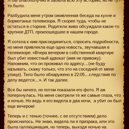
Я бы благополучно и забыла всю эту историю, но не тут-
то было.
Разбудила меня утром оживленная беседа на кухне и
бормотанье телевизора. Я скорее туда, чтобы не
остаться в стороне. Родители живо обсуждали какое-то
крупное ДТП, произошедшее в нашем городе.
Я хотела к ним присоединиться, спросить подробности,
но меня привлекла еще одна новость, звучавшая в
телевизоре: «Вчера вечером в собственной квартире
был убит известный адвокат (имя не привожу).
Напомним, что он проживал по адресу…(не буду
называть, скажу только, что это на соседней от меня
улице). Тело было обнаружено в 22:05…следствие по
делу ведется…». И так далее.
Все бы ничего, но потом показали его фото. Я аж
поперхнулась. На меня смотрели те же самые глаза, что
и ночью. Но ведь я его видела в два ночи,
а убит он был
еще вечером!
Теперь и с тенью (точнее, с ее отсутствием) дело
прояснилось. Не знаю, видела ли я призрака, или это
была галлюцинация, но теперь, выходя ночью на