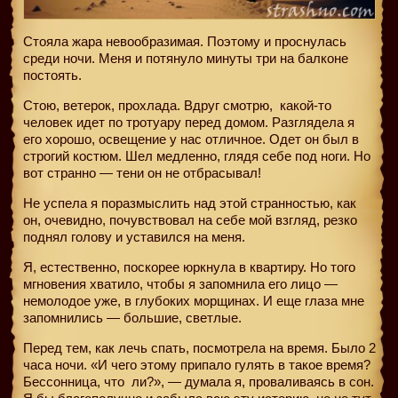
Стояла жара невообразимая. Поэтому и проснулась
среди ночи. Меня и потянуло минуты три на балконе
постоять.
Стою, ветерок, прохлада. Вдруг смотрю, какой-то
человек идет по тротуару перед домом. Разглядела я
его хорошо, освещение у нас отличное. Одет он был в
строгий костюм. Шел медленно, глядя себе под ноги. Но
вот странно — тени он не отбрасывал!
Не успела я поразмыслить над этой странностью, как
он, очевидно, почувствовал на себе мой взгляд, резко
поднял голову и уставился на меня.
Я, естественно, поскорее юркнула в квартиру. Но того
мгновения хватило, чтобы я запомнила его лицо —
немолодое уже, в глубоких морщинах. И еще глаза мне
запомнились — большие, светлые.
Перед тем, как лечь спать, посмотрела на время. Было 2
часа ночи. «И чего этому припало гулять в такое время?
Бессонница, что
ли?», — думала я, проваливаясь в сон.