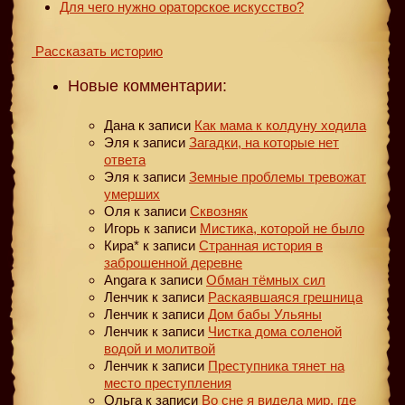
Для чего нужно ораторское искусство?
Рассказать историю
Новые комментарии:
Дана
к записи
Как мама к колдуну ходила
Эля
к записи
Загадки, на которые нет
ответа
Эля
к записи
Земные проблемы тревожат
умерших
Оля
к записи
Сквозняк
Игорь
к записи
Мистика, которой не было
Кира*
к записи
Странная история в
заброшенной деревне
Angara
к записи
Обман тёмных сил
Ленчик
к записи
Раскаявшаяся грешница
Ленчик
к записи
Дом бабы Ульяны
Ленчик
к записи
Чистка дома соленой
водой и молитвой
Ленчик
к записи
Преступника тянет на
место преступления
Ольга
к записи
Во сне я видела мир, где