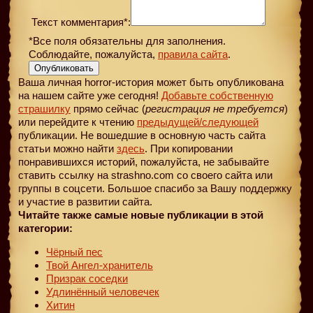
Текст комментария*:
*Все поля обязательны для заполнения.
Соблюдайте, пожалуйста,
правила сайта
.
Опубликовать
Ваша личная horror-история может быть опубликована
на нашем сайте уже сегодня!
Добавьте собственную
страшилку
прямо сейчас (
регистрация не требуется
)
или перейдите к чтению
предыдущей
/следующей
публикации. Не вошедшие в основную часть сайта
статьи можно найти
здесь
. При копировании
понравившихся историй, пожалуйста, не забывайте
ставить ссылку на strashno.com со своего сайта или
группы в соцсети. Большое спасибо за Вашу поддержку
и участие в развитии сайта.
Читайте также самые новые публикации в этой
категории:
Чёрный пес
Твой Ангел-хранитель
Призрак соседки
Удлинённый человечек
Хитин