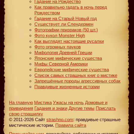
Гадание на Рождество
Как правильно гадать в ночь перед
Рождеством
Гадание на Старый Новый год
Существует ли Слендермен
Фотографии призраков (50 шт.)
Фото кукол Monster High
Как выглядят настоящие русалки
Фото огромных пауков
Мифология Древней Греции
Японские мифические существа
Мифы Северной Америки
Европейские мифические существа
Список самых страшных книг о мистике
Запрещённые породы агрессивных собак
Правдивые жизненные истории
На главную
Мистика
Ужасы на ночь
Домовые и
привидения
Гадания и знаки
Другие темы
Прислать
свою страшилку
© 2011-2026 Сайт
strashno.com
: правдивые страшные
мистические истории.
Правила сайта
Присылайте нам
, пожалуйста, собственные истории,