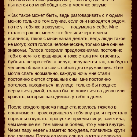
пытается со мной общаться в моем же разуме.
«Как такое может быть, ведь разговаривать с людьми
можно только в том случае, если они находятся рядом,
но не у тебя же в разуме», — подумала я себе. Мне
стало страшно, может это бес или черт в меня
вселился, такое с мной начал делать, ведь люди такое
не могут, хотя голоса человеческие, только мне они не
знакомы. Голоса говорили предложениями, постоянно
тебя о чем-то спрашивая, я тоже стала им
отвечать,
бубнить не про себя, а вслух, получается так, как будто
человек общается сам с собой для окружающих. Я не
могла спать нормально, каждую ночь мне стали
постоянно снится страшные сны, мне постоянно
хотелось находиться на улице, только-бы позднее
вернуться домой, только бы не ложиться на диван или
кровать, которые находились у тебя в доме.
После каждого приема пищи становилось тяжело в
организме от происходящего у тебя внутри, я перестала
нормально кушать, пропуская приемы пищи, заметила,
чем меньше ем, тем меньше болею, что у меня внутри.
Через пару недель заметно похудела, появились круги
под глазами. Потом до меня дошло, а что я делаю-то,