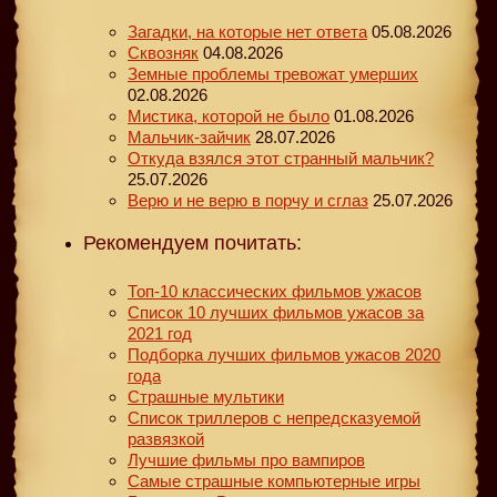
Загадки, на которые нет ответа
05.08.2026
Сквозняк
04.08.2026
Земные проблемы тревожат умерших
02.08.2026
Мистика, которой не было
01.08.2026
Мальчик-зайчик
28.07.2026
Откуда взялся этот странный мальчик?
25.07.2026
Верю и не верю в порчу и сглаз
25.07.2026
Рекомендуем почитать:
Топ-10 классических фильмов ужасов
Список 10 лучших фильмов ужасов за
2021 год
Подборка лучших фильмов ужасов 2020
года
Страшные мультики
Список триллеров с непредсказуемой
развязкой
Лучшие фильмы про вампиров
Самые страшные компьютерные игры