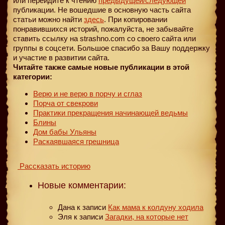
или перейдите к чтению
предыдущей
/следующей
публикации. Не вошедшие в основную часть сайта
статьи можно найти
здесь
. При копировании
понравившихся историй, пожалуйста, не забывайте
ставить ссылку на strashno.com со своего сайта или
группы в соцсети. Большое спасибо за Вашу поддержку
и участие в развитии сайта.
Читайте также самые новые публикации в этой
категории:
Верю и не верю в порчу и сглаз
Порча от свекрови
Практики прекращения начинающей ведьмы
Блины
Дом бабы Ульяны
Раскаявшаяся грешница
Рассказать историю
Новые комментарии:
Дана
к записи
Как мама к колдуну ходила
Эля
к записи
Загадки, на которые нет