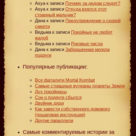
Asya
к записи
Почему за дедом следят?
Asya
к записи
Откуда взялся этот
странный мальчик?
Дана
к записи
Предупреждение о скорой
смерти
Ведьма
к записи
Покойные не любят
жалоб
Ведьма
к записи
Роковые числа
Дана
к записи
Заброшенная могила
подруги
Популярные публикации:
Все фаталити Mortal Kombat
Самые страшные вулканы планеты Земля
Дух покойницы
Сон о подруге сбылся
Двойник дяди
Как завести собственного домового
(пошаговая инструкция)
Другие параллели
Самые комментируемые истории за