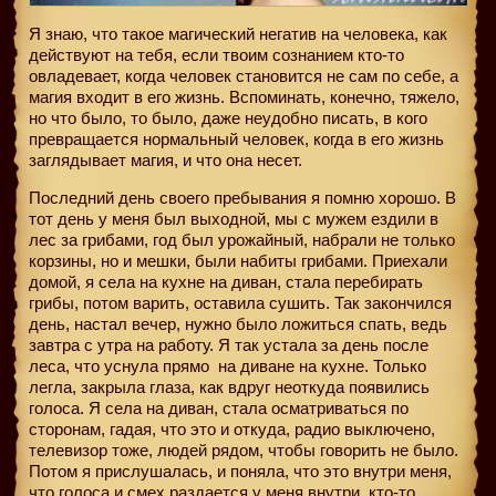
Я знаю, что такое магический негатив на человека, как
действуют на тебя, если твоим сознанием кто-то
овладевает, когда человек становится не сам по себе, а
магия входит в его жизнь. Вспоминать, конечно, тяжело,
но что было, то было, даже неудобно писать, в кого
превращается нормальный человек, когда в его жизнь
заглядывает магия, и что она несет.
Последний день своего пребывания я помню хорошо. В
тот день у меня был выходной, мы с мужем ездили в
лес за грибами, год был урожайный, набрали не только
корзины, но и мешки, были набиты грибами. Приехали
домой, я села на кухне на диван, стала перебирать
грибы, потом варить, оставила сушить. Так закончился
день, настал вечер, нужно было ложиться спать, ведь
завтра с утра на работу. Я так устала за день после
леса, что уснула прямо
на диване на кухне. Только
легла, закрыла глаза, как вдруг неоткуда появились
голоса. Я села на диван, стала осматриваться по
сторонам, гадая, что это и откуда, радио выключено,
телевизор тоже, людей рядом, чтобы говорить не было.
Потом я прислушалась, и поняла, что это внутри меня,
что голоса и смех раздается у меня внутри, кто-то