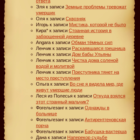
ответа
Эля
к записи
Земные проблемы тревожат
умерших
Оля
к записи
Сквозняк
Игорь
к записи
Мистика, которой не было
Кира*
к записи
Странная история в
заброшенной деревне
Angara
к записи
Обман тёмных сил
Ленчик
к записи
Раскаявшаяся грешница
Ленчик
к записи
Дом бабы Ульяны
Ленчик
к записи
Чистка дома соленой
водой и молитвой
Ленчик
к записи
Преступника тянет на
место преступления
Ольга
к записи
Во сне я видела мир, где
живут умершие люди
Леся из Полесья
к записи
Откуда взялся
этот странный мальчик?
Фогельгезанг
к записи
Однажды в
больнице
Фогельгезанг
к записи
Антирентгеновская
порча
Фогельгезанг
к записи
Бабушка-вахтерша
Дана
к записи
Наперекор судьбе