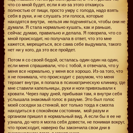
что со мной будет, если я из-за этого откажусь
полностью от пищи, просто умру с голода, надо взять
себя в руки, и не слушать эти голоса, которые
находятся внутри,
нельзя им подчиняться, чтобы они не
думали. Я стала нормально кушать, как и раньше,
сейчас думаю, правильно и делала. Я говорила, что со
мной происходит, но получала в ответ, что это мне
кажется, мерещиться, все сама себе выдумала, такого
нет ни у кого, да это все пройдет.
Потом я со своей бедой, осталась один один на один,
если меня спрашивали, что с тобой, я отвечала, что у
меня все нормально, у меня все хорошо. Из-за того, что
я не понимала, что происходит с разумом, что меня
терзает внутри, я попала в психиатрическую клинику, где
мне ставили капельницы, руки и ноги привязывали к
кровати. Через пару дней, прибывая там, я внутри себя
услышала знакомый голос в разуме. Это был голос
моей соседки за стенкой, вот только тогда я смогла
находиться в спокойном состоянии,
мой разум и
организм пришел в нормальный вид. А если бы я ее не
узнала, до чего я могла себя довести, не понимая вокруг,
что происходит, наверно бы закончила свои дни в