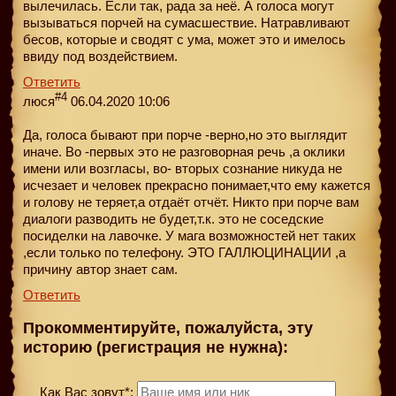
вылечилась. Если так, рада за неё. А голоса могут
вызываться порчей на сумасшествие. Натравливают
бесов, которые и сводят с ума, может это и имелось
ввиду под воздействием.
Ответить
#4
люся
06.04.2020 10:06
Да, голоса бывают при порче -верно,но это выглядит
иначе. Во -первых это не разговорная речь ,а оклики
имени или возгласы, во- вторых сознание никуда не
исчезает и человек прекрасно понимает,что ему кажется
и голову не теряет,а отдаёт отчёт. Никто при порче вам
диалоги разводить не будет,т.к. это не соседские
посиделки на лавочке. У мага возможностей нет таких
,если только по телефону. ЭТО ГАЛЛЮЦИНАЦИИ ,а
причину автор знает сам.
Ответить
Прокомментируйте, пожалуйста, эту
историю (регистрация не нужна):
Как Вас зовут*: