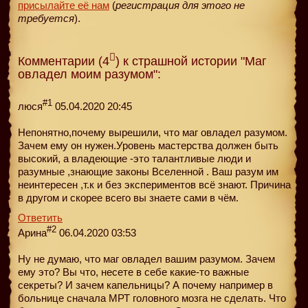
присылайте её нам
(
регистрация для этого не
требуется
).
Комментарии (4
) к страшной истории "Маг
овладел моим разумом":
#1
люся
05.04.2020 20:45
Непонятно,почему вырешили, что маг овладел разумом.
Зачем ему он нужен.Уровень мастерства должен быть
высокий, а владеющие -это талантливые люди и
разумные ,знающие законы Вселенной . Ваш разум им
неинтересен ,т.к и без экспериментов всё знают. Причина
в другом и скорее всего вы знаете сами в чём.
Ответить
#2
Арина
06.04.2020 03:53
Ну не думаю, что маг овладел вашим разумом. Зачем
ему это? Вы что, несете в себе какие-то важные
секреты? И зачем капельницы? А почему например в
больнице сначала МРТ головного мозга не сделать. Что