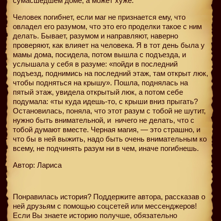
сумасшедшем доме, а может хуже.
Человек погибнет, если маг не признается ему, что
овладел его разумом, что это его проделки такое с ним
делать. Бывает, разумом и направляют, наверно
проверяют, как влияет на человека. Я в тот день была у
мамы дома, посидела, потом вышла с подъезда, и
услышала у себя в разуме: «пойди в последний
подъезд, поднимись на последний этаж, там открыт люк,
чтобы подняться на крышу». Пошла, поднялась на
пятый этаж, увидела открытый люк, а потом себе
подумала: «ты куда идешь-то, с крыши вниз прыгать?
Остановилась, поняла, что этот разум с тобой не шутит,
нужно быть внимательной, и
ничего не делать, что с
тобой думают вместе. Черная магия, — это страшно, и
что бы в ней выжить, надо быть очень внимательным ко
всему, не подчинять разум ни в чем, иначе погибнешь.
Автор: Лариса
Понравилась история? Поддержите автора, рассказав о
ней друзьям с помощью соцсетей или мессенджеров!
Если Вы знаете историю получше, обязательно