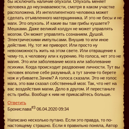
бы исключить наличие опухоли. Опухоль меняет
человека до неузнаваемости, смотря в каком участке
расположена. Из интеллигентного человека может
сделать отъявленного матерщинника. И это не бесы и не
маги. Это опухоль. И какие вы там грибы кушаете?
Мешками. Даже великий колдун не может управлять
мозгом. Он может управлять сознанием. Душой.
Электрическими импульсами. Внушив то или иное
действие. Ну, тот же приворот. Или просто ну
невозможность жить на этом свете. Или отвращение к
чему-то, к человеку или к курению. Но голоса, нет это не
магия. Это или заболевание мозга или заболевание
психики. Когда происходит раздвоение личности. Тут вы
человек вполне себе разумный, а тут зачем-то берете
нож и убиваете.Зачем? А голоса сказали. Это не голос
мага, это вам сказал собственный мозг. Так, что нет на
вас воздействия магии. Дело в другом. И перестаньте
есть грибы. Вообще к ним не прикасайтесь больше.
Ответить
#3
Бронислава
06.04.2020 09:34
Написано несколько путано. Если это правда, то по-
настоящему страшно. Если я правильно поняла, Автор