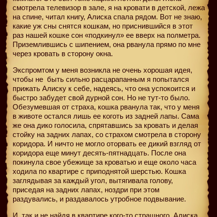
смотрела телевизор в зале, я на кровати в детской, лежа
на спине, читал книгу, Алиска спала рядом. Вот не знаю,
какие уж сны снятся кошкам, но приснившийся в этот
раз нашей кошке сон «подкинул» ее вверх на полметра.
Приземлившись с шипением, она рванула прямо по мне
через кровать в сторону окна.
Экспромтом у меня возникла не очень хорошая идея,
чтобы не
быть сильно расцарапанным я попытался
прижать Алиску к себе, надеясь, что она успокоится и
быстро забудет свой дурной сон. Но не тут-то было.
Обезумевшая от страха, кошка рванула так, что у меня
в животе остался лишь ее коготь из задней лапы. Сама
же она дико голосила, спрятавшись за кровать и делая
стойку на задних лапах, со страхом смотрела в сторону
коридора. И ничто не могло оторвать ее дикий взгляд от
коридора еще минут десять-пятнадцать. После она
покинула свое убежище за кроватью и еще около часа
ходила по квартире с приподнятой шерстью. Кошка
заглядывая за каждый угол, вытягивала голову,
приседая на задних лапах, ноздри при этом
раздувались, и раздавалось утробное подвывание.
И, так и не найдя в квартире кого-то страшного, Алиска