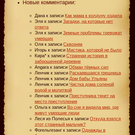
Новые комментарии:
Дана
к записи
Как мама к колдуну ходила
Эля
к записи
Загадки, на которые нет
ответа
Эля
к записи
Земные проблемы тревожат
умерших
Оля
к записи
Сквозняк
Игорь
к записи
Мистика, которой не было
Кира*
к записи
Странная история в
заброшенной деревне
Angara
к записи
Обман тёмных сил
Ленчик
к записи
Раскаявшаяся грешница
Ленчик
к записи
Дом бабы Ульяны
Ленчик
к записи
Чистка дома соленой
водой и молитвой
Ленчик
к записи
Преступника тянет на
место преступления
Ольга
к записи
Во сне я видела мир, где
живут умершие люди
Леся из Полесья
к записи
Откуда взялся
этот странный мальчик?
Фогельгезанг
к записи
Однажды в