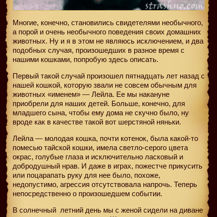
Многие, конечно, становились свидетелями необычного,
а порой и очень необычного поведения своих домашних
животных. Ну и я в этом не являюсь исключением, и два
подобных случая, произошедших в разное время с
нашими кошками, попробую здесь описать.
Первый такой случай произошел пятнадцать лет назад с
нашей кошкой, которую звали не совсем обычным для
животных «именем» — Лейла. Ее мы накануне
приобрели для наших детей. Больше, конечно, для
младшего сына, чтобы ему дома не скучно было, ну
вроде как в качестве такой вот шерстяной няньки.
Лейла — молодая кошка, почти котенок, была какой-то
помесью тайской кошки, имела светло-серого цвета
окрас, голубые глаза и исключительно ласковый и
добродушный нрав. И даже в играх, пожестче прикусить
или поцарапать руку для нее было, похоже,
недопустимо, агрессия отсутствовала напрочь. Теперь
непосредственно о произошедшем событии.
В солнечный
летний день мы с женой сидели на диване