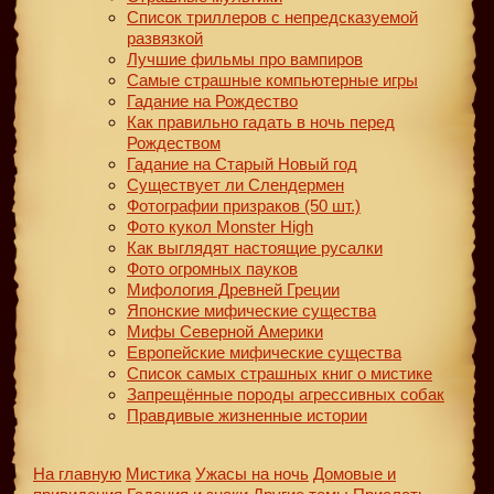
Список триллеров с непредсказуемой
развязкой
Лучшие фильмы про вампиров
Самые страшные компьютерные игры
Гадание на Рождество
Как правильно гадать в ночь перед
Рождеством
Гадание на Старый Новый год
Существует ли Слендермен
Фотографии призраков (50 шт.)
Фото кукол Monster High
Как выглядят настоящие русалки
Фото огромных пауков
Мифология Древней Греции
Японские мифические существа
Мифы Северной Америки
Европейские мифические существа
Список самых страшных книг о мистике
Запрещённые породы агрессивных собак
Правдивые жизненные истории
На главную
Мистика
Ужасы на ночь
Домовые и