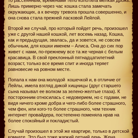
то рассеянным, временами тело колотила мелкая дрожь.
Лишь примерно через час кошка стала замечать
окружающих, а к вечеру тревога прошла совершенно, и
она снова стала прежней ласковой Лейлой.
Второй же случай, про который пойдет речь, произошел
уже с другой нашей кошкой, лет восемь назад. Кошка,
как и предыдущая, звалась, да и зовется, не совсем
обычным, для кошки именем – Алиса. Она до сих пор
живет с нами, по-прежнему все та же черная с белым
красавица. В свой преклонный пятнадцатилетний
возраст, только все время спит и иногда теряет
равновесие на ровном месте.
Попала к нам она молодой
кошечкой и, в отличие от
Лейлы, имела взгляд дикой хищницы (друг старшего
сына называл ее волком за зелено-желтые глаза). К
посторонним относилась с недоверием, но с годами, не
видя ничего кроме добра и чего-либо более страшного,
чем фен, или кого-то более страшного, чем техник
интернет провайдера, постепенно поменяла нрав на
более спокойный и покладистый.
Случай произошел в этой же квартире, только в детской
комнате. Это был тоже жаркий летний день. Жена