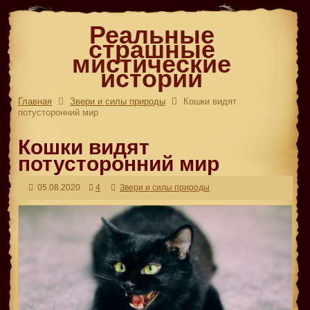
Реальные
страшные
мистические
истории
Главная
Звери и силы природы
Кошки видят
потусторонний мир
Кошки видят
потусторонний мир
05.08.2020
4
Звери и силы природы