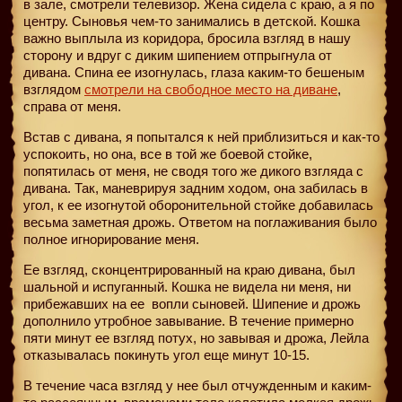
в зале, смотрели телевизор. Жена сидела с краю, а я по
центру. Сыновья чем-то занимались в детской. Кошка
важно выплыла из коридора, бросила взгляд в нашу
сторону и вдруг с диким шипением отпрыгнула от
дивана. Спина ее изогнулась, глаза каким-то бешеным
взглядом
смотрели на свободное место на диване
,
справа от меня.
Встав с дивана, я попытался к ней приблизиться и как-то
успокоить, но она, все в той же боевой стойке,
попятилась от меня, не сводя того же дикого взгляда с
дивана. Так, маневрируя задним ходом, она забилась в
угол, к ее изогнутой оборонительной стойке добавилась
весьма заметная дрожь. Ответом на поглаживания было
полное игнорирование меня.
Ее взгляд, сконцентрированный на краю дивана, был
шальной и испуганный. Кошка не видела ни меня, ни
прибежавших на ее
вопли сыновей. Шипение и дрожь
дополнило утробное завывание. В течение примерно
пяти минут ее взгляд потух, но завывая и дрожа, Лейла
отказывалась покинуть угол еще минут 10-15.
В течение часа взгляд у нее был отчужденным и каким-