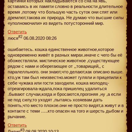
картинки которых накладываются со сна на явь,
оставаясь в их памяти словно в реальности длительное
время ,потому что большую часть суток они спят или
дремлют,такова их природа. Не думаю что высшие силы
«уполномочили» из видеть потусторонний мир.
Ответить
#2
люся
06.08.2020 08:26
ошибаетесь. кошка единственное животное,которое
одновременно живёт в разных мирах.иначе с чего бы её
обожествляли. мистическое животное ,существующее
рядом с нами и оберегающее от ,,товарищей,, с
паралелльного. они знают,что делают,как описано выше.
кто,уж там был неизвестно.может гуляли и прицепили к
себе чужака или гости заходили. кошка молодец-
отреагировала-ждала,пока пришелец удалиться
.бывают случаи,когда и бросаются,прогоняя ,ну ,а если
не под силу,то уходят ,пытаясь хозяевам дать
понять,что место плохое.они не просто видят,а живут и в
контакте с теми …..кто опасен на того и шерсть дыбом и
рычание.
Ответить
#3
Лилия
08.08.2020 10:13