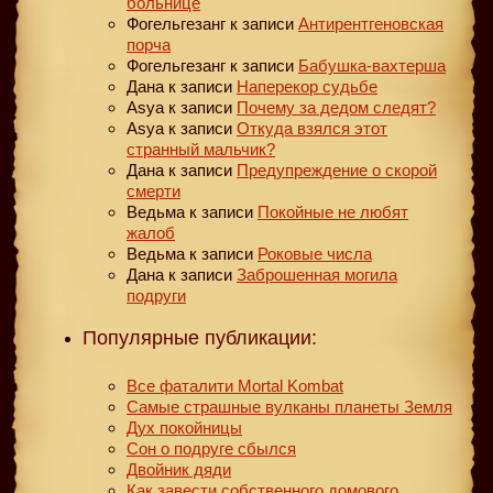
больнице
Фогельгезанг
к записи
Антирентгеновская
порча
Фогельгезанг
к записи
Бабушка-вахтерша
Дана
к записи
Наперекор судьбе
Asya
к записи
Почему за дедом следят?
Asya
к записи
Откуда взялся этот
странный мальчик?
Дана
к записи
Предупреждение о скорой
смерти
Ведьма
к записи
Покойные не любят
жалоб
Ведьма
к записи
Роковые числа
Дана
к записи
Заброшенная могила
подруги
Популярные публикации:
Все фаталити Mortal Kombat
Самые страшные вулканы планеты Земля
Дух покойницы
Сон о подруге сбылся
Двойник дяди
Как завести собственного домового