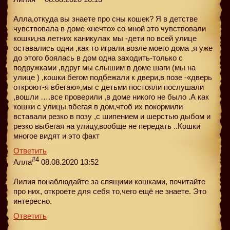
Алла,откуда вы знаете про сны кошек? Я в детстве
чувствовала в доме «нечто» со мной это чувствовали
кошки,на летних каникулах мы -дети по всей улице
оставались одни ,как то играли возле моего дома ,я уже
до этого боялась в дом одна заходить-только с
подружками ,вдруг мы слышим в доме шаги (мы на
улице ) ,кошки бегом подбежали к двери,в позе -«дверь
откроют-я вбегаю»,мы с детьми постояли послушали
,вошли ….все проверили ,в доме никого не было .А как
кошки с улицы вбегая в дом,чтоб их покормили
вставали резко в позу ,с шипением и шерстью дыбом и
резко выбегая на улицу,вообще не передать ..Кошки
многое видят и это факт
Ответить
#4
Алла
08.08.2020 13:52
Лилия понаблюдайте за спящими кошками, почитайте
про них, откроете для себя то,чего ещё не знаете. Это
интересно.
Ответить