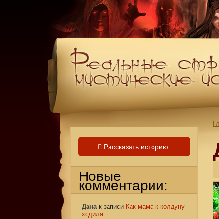
Г
Рассказать историю
Новые
комментарии:
Дана
к записи
Как мама к колдуну
ходила