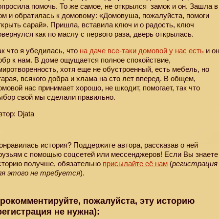
опросила помочь. То же самое, не открылся
замок и он. Зашла в
ом и обратилась к домовому: «Домовуша, пожалуйста, помоги
ткрыть сарай». Пришла, вставила ключ и о радость, ключ
овернулся как по маслу с первого раза, дверь открылась.
ак что я убедилась, что
на даче все-таки домовой у нас есть
и о
обр к нам. В доме ощущается полное спокойствие,
миротворенность, хотя еще не обустроенный, есть мебель, но
тарая, всякого добра и хлама на сто лет вперед. В общем,
омовой нас принимает хорошо, не шкодит, помогает, так что
ыбор свой мы сделали правильно.
втор: Djata
онравилась история? Поддержите автора, рассказав о ней
рузьям с помощью соцсетей или мессенджеров! Если Вы знаете
сторию получше, обязательно
присылайте её нам
(
регистрация
ля этого не требуется
).
рокомментируйте, пожалуйста, эту историю
регистрация не нужна):