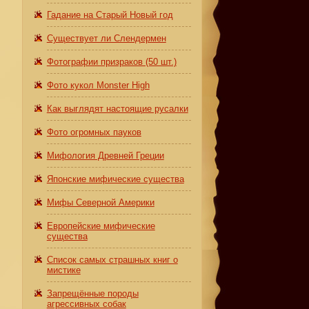
Гадание на Старый Новый год
Существует ли Слендермен
Фотографии призраков (50 шт.)
Фото кукол Monster High
Как выглядят настоящие русалки
Фото огромных пауков
Мифология Древней Греции
Японские мифические существа
Мифы Северной Америки
Европейские мифические
существа
Список самых страшных книг о
мистике
Запрещённые породы
агрессивных собак