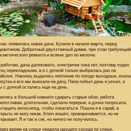
 нас появилась новая дача. Купили в начале марта, перед
арантином. Добротный двухэтажный домик, при этом требующий
осметического ремонта и всяких дел по мелочи.
 работаю, дача далековато, электричек пока нет, поэтому ездил
тец перекладными, а я с дочкой только выбралась раз на
айских. Наконец выдались неплохие по погоде выходные, ехала
опутка и все мы выехали на дачу. Папа побыл день и уехал, а
ы с дочкой остались еще на день.
зялись в большой комнате сдирать старые обои, работа
ропотливая, длительная, сделали перерыв, и дочка попросила
ытащить велосипед, чтобы покататься. Пошла я в сарай, а
ткрыть не могу никак. Ключ вошел, проворачивается, но не
ткрывает. Я и так и сяк, но ничего не получилось.
ерез время на улице увидела идущего соседа по улице,