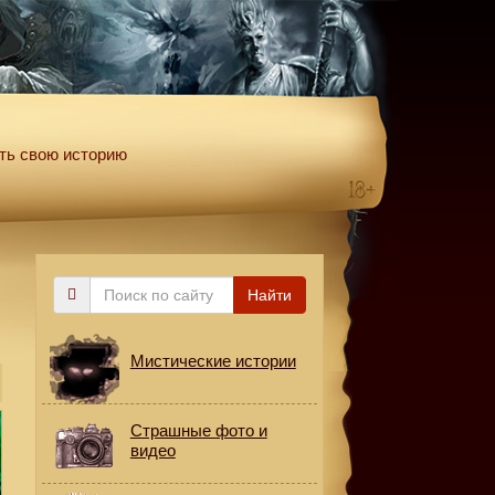
ть свою историю
Поиск
Найти
по
сайту
Мистические истории
Страшные фото и
видео