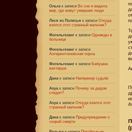
п
Ольга
к записи
Во сне я видела
д
мир, где живут умершие люди
о
п
Леся из Полесья
к записи
Откуда
взялся этот странный мальчик?
Т
Фогельгезанг
к записи
Однажды в
д
больнице
у
с
Фогельгезанг
к записи
д
Антирентгеновская порча
в
Фогельгезанг
к записи
Бабушка-
вахтерша
А
Дана
к записи
Наперекор судьбе
П
Asya
к записи
Почему за дедом
следят?
д
и
Asya
к записи
Откуда взялся этот
д
странный мальчик?
Дана
к записи
Предупреждение о
П
скорой смерти
(
Ведьма
к записи
Покойные не