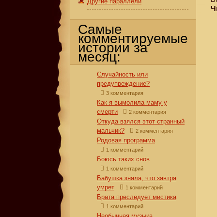
Другие параллели
Ч
Самые
комментируемые
истории за
месяц:
Случайность или
предупреждение?
3 комментария
Как я вымолила маму у
смерти
2 комментария
Откуда взялся этот странный
мальчик?
2 комментария
Родовая программа
1 комментарий
Боюсь таких снов
1 комментарий
Бабушка знала, что завтра
умрет
1 комментарий
Брата преследует мистика
1 комментарий
Необычная музыка