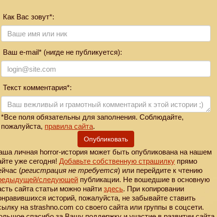
Как Вас зовут*:
Ваш e-mail* (нигде не публикуется):
Текст комментария*:
*Все поля обязательны для заполнения. Соблюдайте,
пожалуйста,
правила сайта
.
Опубликовать
аша личная horror-история может быть опубликована на нашем
айте уже сегодня!
Добавьте собственную страшилку
прямо
ейчас (
регистрация не требуется
) или перейдите к чтению
редыдущей
/следующей
публикации. Не вошедшие в основную
асть сайта статьи можно найти
здесь
. При копировании
онравившихся историй, пожалуйста, не забывайте ставить
сылку на strashno.com со своего сайта или группы в соцсети.
ольшое спасибо за Вашу поддержку и участие в развитии сайта.