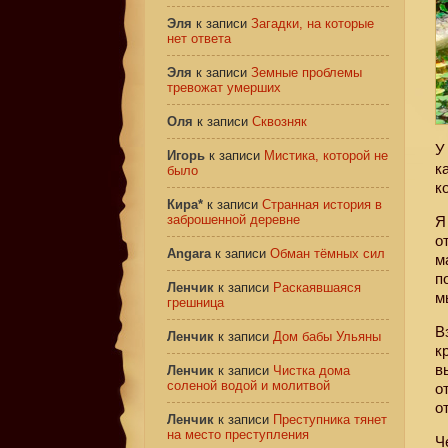
Эля
к записи
Загадки, на которые
нет ответа
Эля
к записи
Земные проблемы
тревожат умерших
Оля
к записи
Сквозняк
У
Игорь
к записи
Мистика, которой не
к
было
к
Кира*
к записи
Странная история в
заброшенной деревне
Я
о
Angara
к записи
Обман тёмных сил
м
п
Ленчик
к записи
Раскаявшаяся
м
грешница
В
Ленчик
к записи
Дом бабы Ульяны
к
в
Ленчик
к записи
Чистка дома
соленой водой и молитвой
о
о
Ленчик
к записи
Преступника тянет
на место преступления
Ч