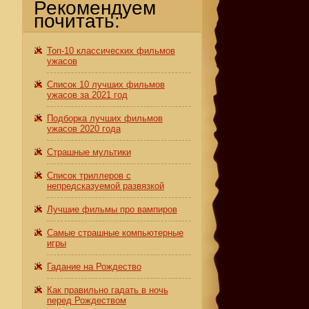
Рекомендуем
почитать:
Топ-10 классических фильмов
ужасов
Список 10 лучших фильмов
ужасов за 2021 год
Подборка лучших фильмов
ужасов 2020 года
Страшные мультики
Список триллеров с
непредсказуемой развязкой
Лучшие фильмы про вампиров
Самые страшные компьютерные
игры
Гадание на Рождество
Как правильно гадать в ночь
перед Рождеством