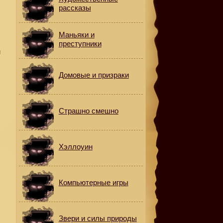
рассказы
Маньяки и
преступники
н
Домовые и призраки
Страшно смешно
Хэллоуин
Компьютерные игры
Звери и силы природы