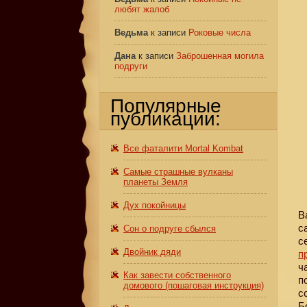
любят жалоб
Ведьма
к записи
Роковые числа
Дана
к записи
Заброшенная могила
подруги
Популярные
публикации:
Все фаталити Mortal Kombat
Самые страшные вулканы
планеты Земля
Дух покойницы
В
с
Сон о подруге сбылся
с
Двойник дяди
п
ч
Как завести собственного
п
домового (пошаговая инструкция)
с
Б