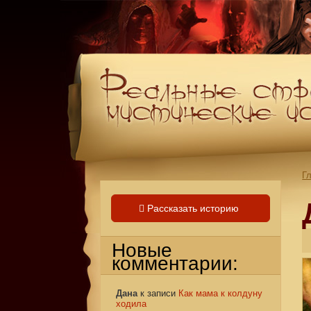
Г
Рассказать историю
Новые
комментарии:
Дана
к записи
Как мама к колдуну
ходила