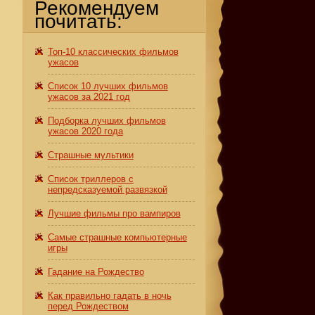
Рекомендуем
почитать:
Топ-10 классических фильмов
ужасов
Список 10 лучших фильмов
ужасов за 2021 год
Подборка лучших фильмов
ужасов 2020 года
Страшные мультики
Список триллеров с
непредсказуемой развязкой
Лучшие фильмы про вампиров
Самые страшные компьютерные
игры
Гадание на Рождество
Как правильно гадать в ночь
перед Рождеством