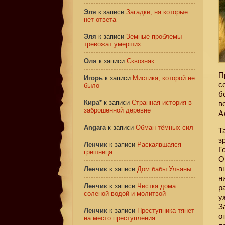
Эля
к записи
Загадки, на которые
нет ответа
Эля
к записи
Земные проблемы
тревожат умерших
Оля
к записи
Сквозняк
П
Игорь
к записи
Мистика, которой не
с
было
б
Кира*
к записи
Странная история в
в
заброшенной деревне
А
Angara
к записи
Обман тёмных сил
Т
з
Ленчик
к записи
Раскаявшаяся
Г
грешница
О
в
Ленчик
к записи
Дом бабы Ульяны
н
Ленчик
к записи
Чистка дома
р
соленой водой и молитвой
у
З
Ленчик
к записи
Преступника тянет
о
на место преступления