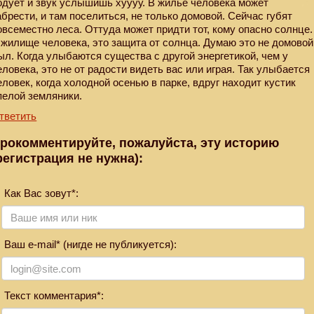
одует и звук услышишь хуууу. В жилье человека может
абрести, и там поселиться, не только домовой. Сейчас губят
овсеместно леса. Оттуда может придти тот, кому опасно солнце.
 жилище человека, это защита от солнца. Думаю это не домовой
ыл. Когда улыбаются существа с другой энергетикой, чем у
еловека, это не от радости видеть вас или играя. Так улыбается
еловек, когда холодной осенью в парке, вдруг находит кустик
пелой земляники.
тветить
рокомментируйте, пожалуйста, эту историю
регистрация не нужна):
Как Вас зовут*:
Ваш e-mail* (нигде не публикуется):
Текст комментария*: