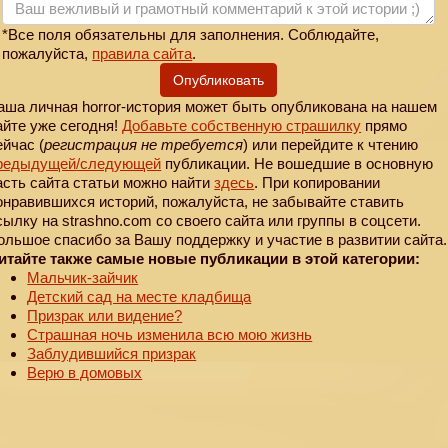
*Все поля обязательны для заполнения. Соблюдайте,
пожалуйста,
правила сайта
.
Опубликовать
аша личная horror-история может быть опубликована на нашем
айте уже сегодня!
Добавьте собственную страшилку
прямо
ейчас (
регистрация не требуется
) или перейдите к чтению
редыдущей
/следующей
публикации. Не вошедшие в основную
асть сайта статьи можно найти
здесь
. При копировании
онравившихся историй, пожалуйста, не забывайте ставить
сылку на strashno.com со своего сайта или группы в соцсети.
ольшое спасибо за Вашу поддержку и участие в развитии сайта.
итайте также самые новые публикации в этой категории:
Мальчик-зайчик
Детский сад на месте кладбища
Призрак или видение?
Страшная ночь изменила всю мою жизнь
Заблудившийся призрак
Верю в домовых