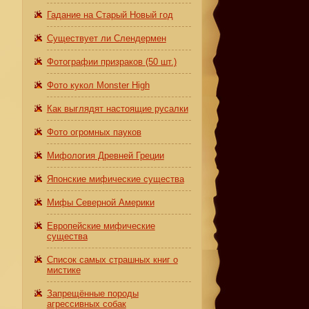
Гадание на Старый Новый год
Существует ли Слендермен
Фотографии призраков (50 шт.)
Фото кукол Monster High
Как выглядят настоящие русалки
Фото огромных пауков
Мифология Древней Греции
Японские мифические существа
Мифы Северной Америки
Европейские мифические
существа
Список самых страшных книг о
мистике
Запрещённые породы
агрессивных собак