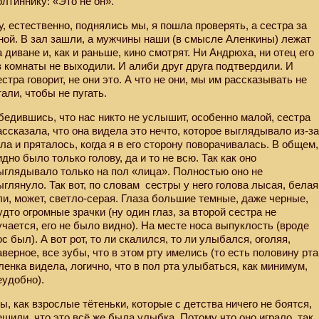
олтиннику: «Это не он».
у, естественно, поднялись мы, я пошла проверять, а сестра за
ной. В зал зашли, а мужчины наши (в смысле Аленкины) лежат
а диване и, как и раньше, кино смотрят. Ни Андрюха, ни отец его
з комнаты не выходили. И алиби друг друга подтвердили. И
естра говорит, не они это. А что не они, мы им рассказывать не
тали, чтобы не пугать.
бедившись, что нас никто не услышит, особенно малой, сестра
ассказала, что она видела это нечто, которое выглядывало из-з
гла и пряталось, когда я в его сторону поворачивалась. В общем,
идно было только голову, да и то не всю. Так как оно
ыглядывало только на пол «лица». Полностью оно не
ыглянуло. Так вот, по словам
сестры у него голова лысая, белая
ли, может, светло-серая. Глаза большие темные, даже черные,
удто огромные зрачки (ну один глаз, за второй сестра не
учается, его не было видно). На месте носа выпуклость (вроде
ос был). А вот рот, то ли скалился, то ли улыбался, оголяя,
аверное, все зубы, что в этом рту имелись (то есть половину рта
ленка видела, логично, что в пол рта улыбаться, как минимум,
еудобно).
ы, как взрослые тётеньки, которые с детства ничего не боятся,
ешили, что это всё же была улыбка. Потому что оно играло, так