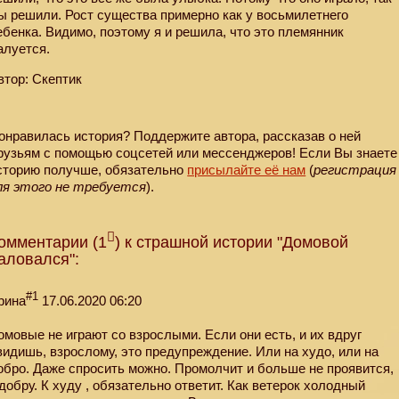
ы решили. Рост существа примерно как у восьмилетнего
ебенка. Видимо, поэтому я и решила, что это племянник
алуется.
втор: Скептик
онравилась история? Поддержите автора, рассказав о ней
рузьям с помощью соцсетей или мессенджеров! Если Вы знаете
сторию получше, обязательно
присылайте её нам
(
регистрация
ля этого не требуется
).
омментарии (1
) к страшной истории "Домовой
аловался":
#1
рина
17.06.2020 06:20
омовые не играют со взрослыми. Если они есть, и их вдруг
видишь, взрослому, это предупреждение. Или на худо, или на
обро. Даже спросить можно. Промолчит и больше не проявится,
 добру. К худу , обязательно ответит. Как ветерок холодный