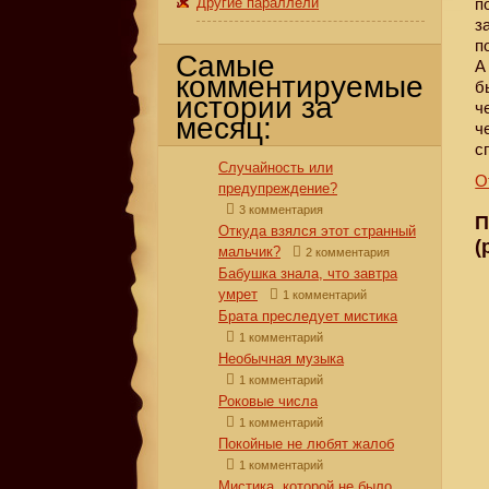
Другие параллели
п
з
п
Самые
А
комментируемые
б
истории за
ч
месяц:
ч
с
Случайность или
О
предупреждение?
3 комментария
П
Откуда взялся этот странный
(
мальчик?
2 комментария
Бабушка знала, что завтра
умрет
1 комментарий
Брата преследует мистика
1 комментарий
Необычная музыка
1 комментарий
Роковые числа
1 комментарий
Покойные не любят жалоб
1 комментарий
Мистика, которой не было