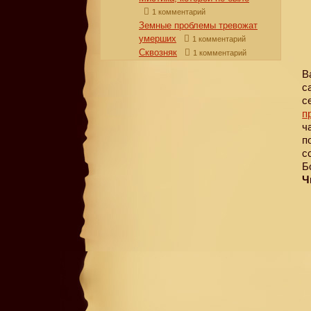
1 комментарий
Земные проблемы тревожат
умерших
1 комментарий
Сквозняк
1 комментарий
В
с
с
п
ч
п
с
Б
Ч