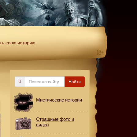
ть свою историю
Поиск
Найти
по
сайту
Мистические истории
Страшные фото и
видео