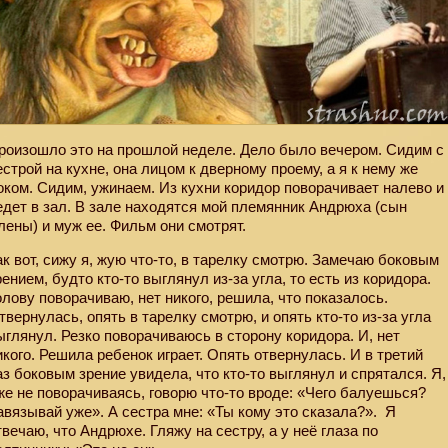
роизошло это на прошлой неделе. Дело было вечером. Сидим с
естрой на кухне, она лицом к дверному проему, а я к нему же
оком. Сидим, ужинаем. Из кухни коридор поворачивает налево и
едет в зал. В зале находятся мой племянник Андрюха (сын
лены) и муж ее. Фильм они смотрят.
ак вот, сижу я, жую что-то, в тарелку смотрю. Замечаю боковым
рением, будто кто-то выглянул из-за угла, то есть из коридора.
олову поворачиваю, нет никого, решила, что показалось.
твернулась, опять в тарелку смотрю, и опять кто-то из-за угла
ыглянул. Резко поворачиваюсь в сторону коридора. И, нет
икого. Решила ребенок играет. Опять отвернулась. И в третий
аз боковым зрение увидела, что кто-то выглянул и спрятался. Я,
же не поворачиваясь, говорю что-то вроде: «Чего балуешься?
авязывай уже». А сестра мне: «Ты кому это сказала?».
Я
твечаю, что Андрюхе. Гляжу на сестру, а у неё глаза по