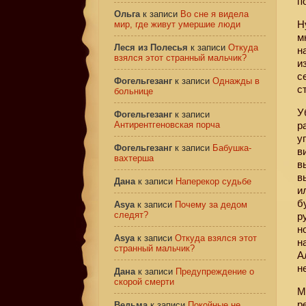
п
Ольга
к записи
Во сне я видела
Н
мир, где живут умершие люди
м
Леся из Полесья
к записи
Откуда
н
взялся этот странный мальчик?
и
с
Фогельгезанг
к записи
Однажды в
с
больнице
У
Фогельгезанг
к записи
Антирентгеновская порча
р
у
Фогельгезанг
к записи
Бабушка-
в
вахтерша
в
в
Дана
к записи
Наперекор судьбе
и
б
Asya
к записи
Почему за дедом
следят?
р
н
Asya
к записи
Откуда взялся этот
н
странный мальчик?
А
н
Дана
к записи
Предупреждение о
скорой смерти
М
р
Ведьма
к записи
Покойные не