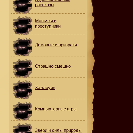
рассказы
Маньяки и
преступники
Домовые и призраки
а
Страшно смешно
Хэллоуин
Компьютерные игры
Звери и силы природы