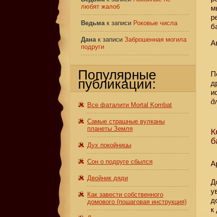
любят жалоб
м
р
Ведьма
к записи
Роковые числа
б
Дана
к записи
Заброшенная могила
А
подруги
Популярные
П
публикации:
д
и
д
Все фаталити Mortal Kombat
Самые страшные вулканы
планеты Земля
К
б
Дух покойницы
Сон о подруге сбылся
А
Двойник дяди
Д
у
Как завести собственного
д
домового (пошаговая инструкция)
к