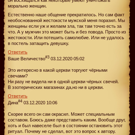
он восхищался как некоторые умеют уничтожать
морально женщин.
Естественно наше общение прекратилось. Но сам факт
необоснованной жестокости мужской меня поразил. Мы
женщины если уж и желаем зла, так там точно есть за
что. А у мужчин это может быть и без повода. Просто из
жестокости. Или потешить самолюбие. Или не удалось
в постель затащить девушку.
Ответить
#3
Ваше Величество
03.12.2020 05:02
Это интересно в какой церкви торгуют чёрными
свечами?
Ни разу не видела ни в одной церкви чёрных свечей.
В эзотерических магазинах да,но ни в церкви.
Ответить
#4
Дина
03.12.2020 10:06
Скорее всего он сам окрасил. Может специальным
составом. Боюсь даже представить каким. Вообще друг,
хоть и был навеселе был в состоянии остановить этот
ритуал. Почему не сделал, вот это вопрос к автору.