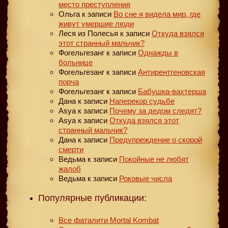
место преступления
Ольга
к записи
Во сне я видела мир, где
живут умершие люди
Леся из Полесья
к записи
Откуда взялся
этот странный мальчик?
Фогельгезанг
к записи
Однажды в
больнице
Фогельгезанг
к записи
Антирентгеновская
порча
Фогельгезанг
к записи
Бабушка-вахтерша
Дана
к записи
Наперекор судьбе
Asya
к записи
Почему за дедом следят?
Asya
к записи
Откуда взялся этот
странный мальчик?
Дана
к записи
Предупреждение о скорой
смерти
Ведьма
к записи
Покойные не любят
жалоб
Ведьма
к записи
Роковые числа
Популярные публикации:
Все фаталити Mortal Kombat