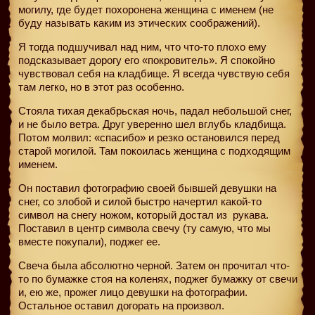
могилу, где будет похоронена женщина с именем (не
буду называть каким из этических соображений).
Я тогда подшучивал над ним, что что-то плохо ему
подсказывает дорогу его «покровитель». Я спокойно
чувствовал себя на кладбище. Я всегда чувствую себя
там легко, но в этот раз особенно.
Стояла тихая декабрьская ночь, падал небольшой снег,
и не было ветра. Друг уверенно шел вглубь кладбища.
Потом молвил: «спасибо» и резко остановился перед
старой могилой. Там покоилась женщина с подходящим
именем.
Он поставил фотографию своей бывшей девушки на
снег, со злобой и силой быстро начертил какой-то
символ на снегу ножом, который достал из
рукава.
Поставил в центр символа свечу (ту самую, что мы
вместе покупали), поджег ее.
Свеча была абсолютно черной. Затем он прочитал что-
то по бумажке стоя на коленях, поджег бумажку от свечи
и, ею же, прожег лицо девушки на фотографии.
Остальное оставил догорать на произвол.