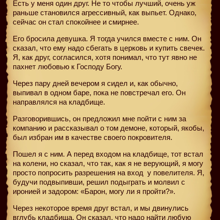
Есть у меня один друг. Не то чтобы лучший, очень уж
раньше становился агрессивный, как выпьет. Однако,
сейчас он стал спокойнее и cмирнее.
Его бросила девушка. Я тогда учился вместе с ним. Он
сказал, что ему надо сбегать в церковь и купить свечек.
Я, как друг, согласился, хотя понимал, что тут явно не
пахнет любовью к Господу Богу.
Через пару дней вечером я сидел и, как обычно,
выпивал в одном баре, пока не повстречал его. Он
направлялся на кладбище.
Разговорившись, он предложил мне пойти с ним за
компанию и рассказывал о том демоне, который, якобы,
был избран им в качестве своего покровителя.
Пошел я с ним. А перед входом на кладбище, тот встал
на колени, но сказал, что так, как я не верующий, я могу
просто попросить разрешения на вход
у повелителя. Я,
будучи подвыпивши, решил подыграть и молвил с
иронией и задором: «Барон, могу ли я пройти?».
Через некоторое время друг встал, и мы двинулись
вглубь кладбища. Он сказал, что надо найти любую