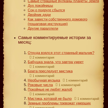
Самые страшные вулканы планеты Земля
Дух покойницы
Сон о подруге сбылся
Двойник дяди
Как завести собственного домового
(пошаговая инструкция)
Другие параллели
Самые комментируемые истории за
месяц:
Откуда взялся этот странный мальчик?
2 комментария
Бабушка знала, что завтра умрет
1 комментарий
Брата преследует мистика
1 комментарий
Необычная музыка
1 комментарий
Роковые числа
1 комментарий
Покойные не любят жалоб
1 комментарий
Мистика, которой не было
1 комментарий
Земные проблемы тревожат умерших
1 комментарий