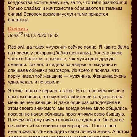
колдовства мстить девушке, за то, что тебя разлюбили!
Только слабаки и ничтожества обращаются к темным
силам! Вскором времени услуги тьми придется
оплатить!
Ответить
#2
Лола
09.12.2020 18:32
Red owl, да таких «мужчин» сейчас полно. Я как-то была
на приеме у лекарши,(бабка шептунья), болела очень
часто и болезни серьезные, как мухи одна другую
сменяли. Так вот, я сидела за дверью в ожидании и
слышала обрывки разговора. Из всего я поняла, что
порчу навел той женщине — мужчинка. Женщина очень
удивлялась и не верила.
Я тоже тогда не верила в такое. Но с течением жизни и
опытом поняла, что мужчин любителей колдовства не
меньше чем женщин. И даже один раз заподозрила в
этом своего знакомого, мы всегда очень мило общались,
пока он не начал обливать проклятиями свою бывшую.
Причем она ему ничего плохого не сделала. Он сам ее
не любил и был инициатором разрыва. Просто она
имела «наглость» наладить свою личную жизнь. А потом