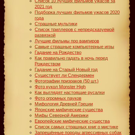
Список 10 лучших фильмов ужасов за
2021 год
Подборка лучших фильмов ужасов 2020
года
Страшные мультики
Список триллеров с непредсказуемой
развязкой
Лучшие фильмы про вампиров
Самые страшные компьютерные игры
Гадание на Рождество
Как правильно гадать в ночь перед
Рождеством
Гадание на Старый Новый год
Существует ли Слендермен
Фотографии призраков (50 шт.)
Фото кукол Monster High
Как выглядят настоящие русалки
Фото огромных пауков
Мифология Древней Греции
Японские мифические существа
Мифы Северной Америки
Европейские мифические существа
Список самых страшных книг о мистике
Запрещённые породы агрессивных собак