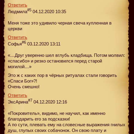
Ответить
#5
Людмила
04.12.2020 10:35
Меня тоже это удивило черная свеча купленная в
церкви
Ответить
#6
Софья
03.12.2020 13:11
«…Друг уверенно шел вглубь кладбища. Потом молвил:
«спасибо» и резко остановился перед старой
могилой…»
Это ж с каких пор в чёрных ритуалах стали говорить
«Спаси Бог»?!
Очень смешно!
Ответить
#7
ЭксАрина
04.12.2020 12:16
«Покровитель», видимо, не научил, как именно
благодарить его за подсказки!
А по сути, плевать ему на словесные выражения гнилых
душ, глупых своих собачонок. Он свою плату и