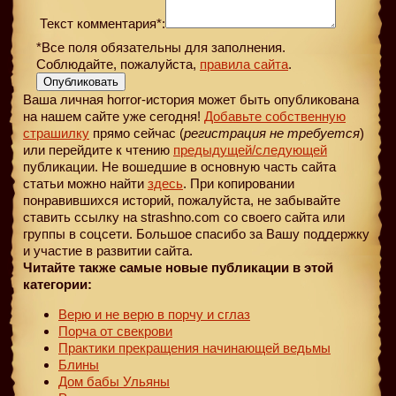
Текст комментария*:
*Все поля обязательны для заполнения.
Соблюдайте, пожалуйста,
правила сайта
.
Опубликовать
Ваша личная horror-история может быть опубликована
на нашем сайте уже сегодня!
Добавьте собственную
страшилку
прямо сейчас (
регистрация не требуется
)
или перейдите к чтению
предыдущей
/следующей
публикации. Не вошедшие в основную часть сайта
статьи можно найти
здесь
. При копировании
понравившихся историй, пожалуйста, не забывайте
ставить ссылку на strashno.com со своего сайта или
группы в соцсети. Большое спасибо за Вашу поддержку
и участие в развитии сайта.
Читайте также самые новые публикации в этой
категории:
Верю и не верю в порчу и сглаз
Порча от свекрови
Практики прекращения начинающей ведьмы
Блины
Дом бабы Ульяны