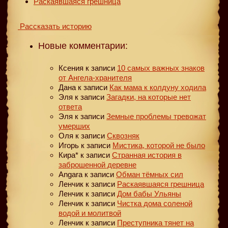
Раскаявшаяся грешница
Рассказать историю
Новые комментарии:
Ксения
к записи
10 самых важных знаков
от Ангела-хранителя
Дана
к записи
Как мама к колдуну ходила
Эля
к записи
Загадки, на которые нет
ответа
Эля
к записи
Земные проблемы тревожат
умерших
Оля
к записи
Сквозняк
Игорь
к записи
Мистика, которой не было
Кира*
к записи
Странная история в
заброшенной деревне
Angara
к записи
Обман тёмных сил
Ленчик
к записи
Раскаявшаяся грешница
Ленчик
к записи
Дом бабы Ульяны
Ленчик
к записи
Чистка дома соленой
водой и молитвой
Ленчик
к записи
Преступника тянет на