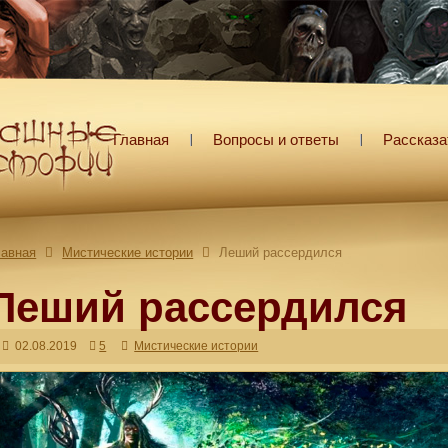
Главная
Вопросы и ответы
Рассказа
лавная
Мистические истории
Леший рассердился
Леший рассердился
02.08.2019
5
Мистические истории