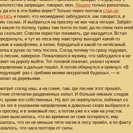
алолетства запрещал, говорил, мол,
Лешего
только разозлишь.
у да кто в эти байки верит? Только через полчаса
стал он
лутать
и понял, что неожиданно заблудился, как говорится, в
рёх соснах. И выбраться на просеку не мог часа четыре. Забрёл
а какую-то поляну, травы там почти по пояс да по глине ноги ино
аз скользят. Совсем перестал понимать, где находится. Встал
ередохнуть, и тут из леса ему навстречу выходит какой-то
ужик в камуфляже, в кепке, бородатый и какой-то нечёсаный.
алка в руках по типу посоха. Сосед почему-то сразу подумал,
то лесник, наверное. Пожаловался мужику, что заблудился и не
ожет на дорогу выйти. Тот головой покачал, указал нужное
аправление и дальше пошёл. А потом обернулся и крикнул: «В
ледующий
раз с грибами моими аккуратней будешь», — и
ропал за деревьями.
мотрит сосед наш, а на глине, там, где лесник этот прошёл,
ёткие отпечатки раздвоенных копыт. И больше никаких следов
ет, кроме его собственных. Ну, вот он перепугался, побежал со
сех ног в указанном направлении и довольно скоро выбрался и
а просеку, и в знакомый лес, а потом уже и к нам на участок.
озже выяснилось, что во времени он тоже потерялся, ему
азалось, что он не меньше пяти часов в лесу провёл, а по факту
казалось, что часа полтора от силы.