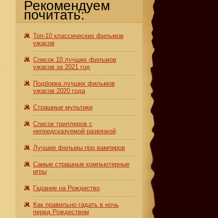
Рекомендуем
почитать:
Топ-10 классических фильмов
ужасов
Список 10 лучших фильмов
а
ужасов за 2021 год
Подборка лучших фильмов
ужасов 2020 года
Страшные мультики
Список триллеров с
непредсказуемой развязкой
Лучшие фильмы про вампиров
Самые страшные компьютерные
игры
Гадание на Рождество
Как правильно гадать в ночь
перед Рождеством