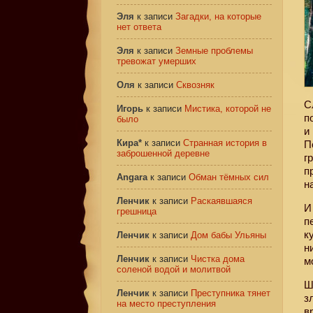
Эля
к записи
Загадки, на которые
нет ответа
Эля
к записи
Земные проблемы
тревожат умерших
Оля
к записи
Сквозняк
С
Игорь
к записи
Мистика, которой не
п
было
и
Кира*
к записи
Странная история в
П
заброшенной деревне
г
п
Angara
к записи
Обман тёмных сил
н
Ленчик
к записи
Раскаявшаяся
И
грешница
п
к
Ленчик
к записи
Дом бабы Ульяны
н
Ленчик
к записи
Чистка дома
м
соленой водой и молитвой
Ш
Ленчик
к записи
Преступника тянет
з
на место преступления
в