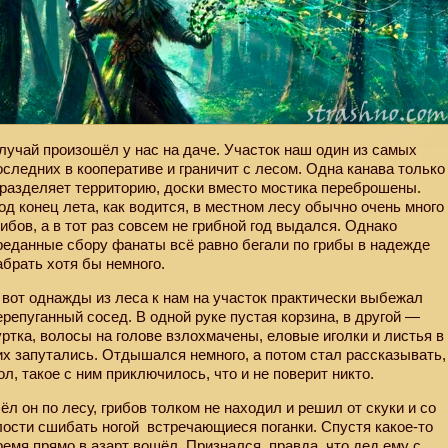
лучай произошёл у нас на даче. Участок наш один из самых
оследних в кооперативе и граничит с лесом. Одна канава только
 разделяет территорию, доски вместо мостика переброшены.
од конец лета, как водится, в местном лесу обычно очень много
рибов, а в тот раз совсем не грибной год выдался. Однако
реданные сбору фанаты всё равно бегали по грибы в надежде
абрать хотя бы немного.
 вот однажды из леса к нам на участок практически выбежал
ерепуганный сосед. В одной руке пустая корзина, в другой —
уртка, волосы на голове взлохмачены, еловые иголки и листья в
их запутались. Отдышался немного, а потом стал рассказывать,
ол, такое с ним приключилось, что и не поверит никто.
ёл он по лесу, грибов толком не находил и решил от скуки и со
лости сшибать ногой
встречающиеся поганки. Спустя какое-то
ремя прямо в азарт вошёл. Признался, правда, что дед ему с