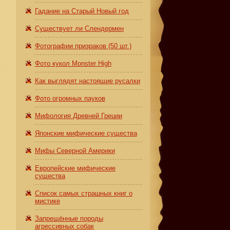
Гадание на Старый Новый год
Существует ли Слендермен
Фотографии призраков (50 шт.)
Фото кукол Monster High
Как выглядят настоящие русалки
Фото огромных пауков
Мифология Древней Греции
Японские мифические существа
Мифы Северной Америки
Европейские мифические
существа
Список самых страшных книг о
мистике
Запрещённые породы
агрессивных собак