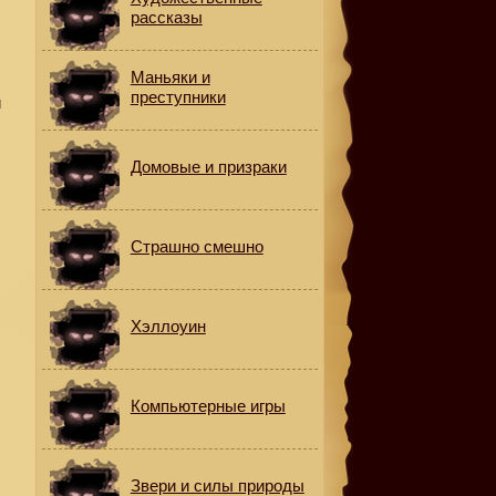
рассказы
Маньяки и
преступники
й
Домовые и призраки
Страшно смешно
Хэллоуин
Компьютерные игры
Звери и силы природы