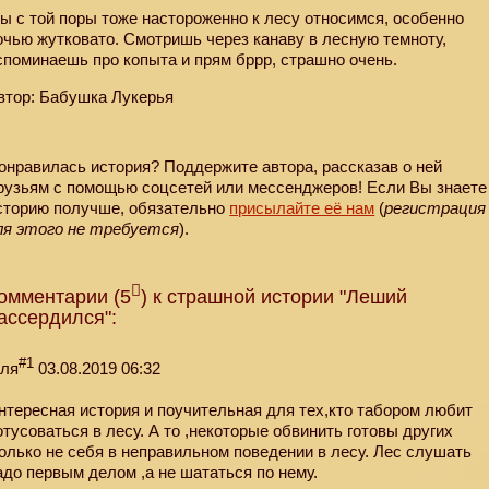
ы с той поры тоже настороженно к лесу относимся, особенно
очью жутковато. Смотришь через канаву в лесную темноту,
споминаешь про копыта и прям бррр, страшно очень.
втор: Бабушка Лукерья
онравилась история? Поддержите автора, рассказав о ней
рузьям с помощью соцсетей или мессенджеров! Если Вы знаете
сторию получше, обязательно
присылайте её нам
(
регистрация
ля этого не требуется
).
омментарии (5
) к страшной истории "Леший
ассердился":
#1
еля
03.08.2019 06:32
нтересная история и поучительная для тех,кто табором любит
отусоваться в лесу. А то ,некоторые обвинить готовы других
только не себя в неправильном поведении в лесу. Лес слушать
адо первым делом ,а не шататься по нему.