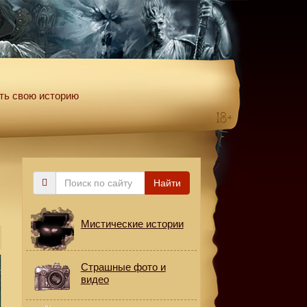
ть свою историю
Поиск
Найти
по
сайту
Мистические истории
Страшные фото и
видео