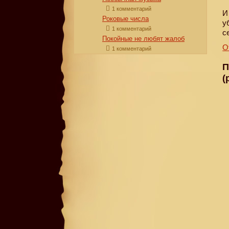
1 комментарий
И
Роковые числа
у
1 комментарий
с
Покойные не любят жалоб
О
1 комментарий
П
(