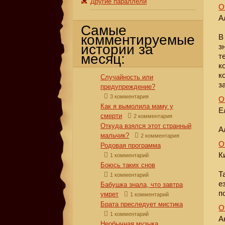
Другие параллели
О
А
Самые
комментируемые
В
истории за
з
месяц:
т
к
к
Случайность или
з
предупреждение?
3 комментария
О
Как я вымолила маму у
Е
смерти
2 комментария
Откуда взялся этот странный
А
мальчик?
2 комментария
О
Родовая программа
К
1 комментарий
Боюсь таких снов
Т
1 комментарий
е
Бабушка знала, что завтра
п
умрет
1 комментарий
Брата преследует мистика
О
1 комментарий
А
Необычная музыка