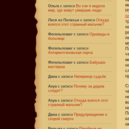
м
Ольга
к записи
Во сне я видела
Н
мир, где живут умершие люди
п
Леся из Полесья
к записи
Откуда
т
взялся этот странный мальчик?
н
р
Фогельгезанг
к записи
Однажды в
п
больнице
м
Фогельгезанг
к записи
П
Антирентгеновская порча
ч
м
Фогельгезанг
к записи
Бабушка-
н
вахтерша
с
п
Дана
к записи
Наперекор судьбе
С
Asya
к записи
Почему за дедом
следят?
ч
н
Asya
к записи
Откуда взялся этот
в
странный мальчик?
н
П
Дана
к записи
Предупреждение о
к
скорой смерти
о
Ведьма
к записи
Покойные не