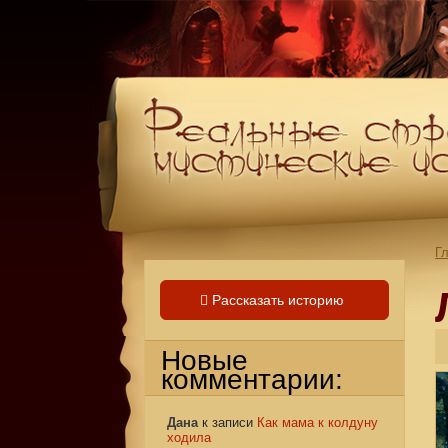
Г
Рассказать историю
Новые
комментарии:
Дана
к записи
Как мама к колдуну
ходила