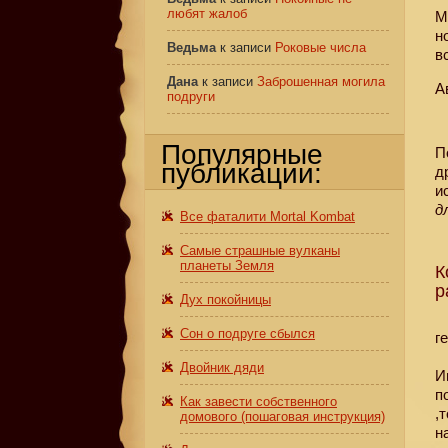
любят жалоб
М
н
Ведьма
к записи
Роковые числа
в
Дана
к записи
Заброшенная могила
А
подруги
Популярные
П
публикации:
д
и
д
Все фаталити Mortal Kombat
Самые страшные вулканы
планеты Земля
К
р
Дух покойницы
Сон о подруге сбылся
г
Двойник дяди
И
п
Как завести собственного
,
домового (пошаговая инструкция)
н