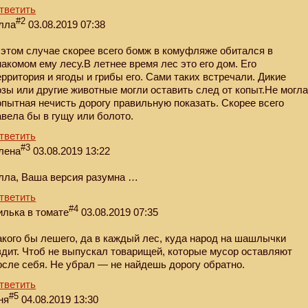
тветить
#2
лла
03.08.2019 07:38
 этом случае скорее всего бомж в комуфляже обитался в
накомом ему лесу.В летнее время лес это его дом. Его
ерритория и ягоды и грибы его. Сами таких встречали. Дикие
озы или другие животные могли оставить след от копыт.Не могл
опытная нечисть дорогу правильную показать. Скорее всего
авела бы в гущу или болото.
тветить
#3
лена
03.08.2019 13:22
лла, Ваша версия разумна …
тветить
#4
илька в томате
03.08.2019 07:35
акого бы лешего, да в каждый лес, куда народ на шашлычки
здит. Чтоб не выпускал товарищей, которые мусор оставляют
осле себя. Не убрал — не найдешь дорогу обратно.
тветить
#5
ня
04.08.2019 13:30