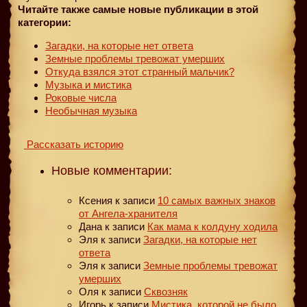
Читайте также самые новые публикации в этой
категории:
Загадки, на которые нет ответа
Земные проблемы тревожат умерших
Откуда взялся этот странный мальчик?
Музыка и мистика
Роковые числа
Необычная музыка
Рассказать историю
Новые комментарии:
Ксения
к записи
10 самых важных знаков
от Ангела-хранителя
Дана
к записи
Как мама к колдуну ходила
Эля
к записи
Загадки, на которые нет
ответа
Эля
к записи
Земные проблемы тревожат
умерших
Оля
к записи
Сквозняк
Игорь
к записи
Мистика, которой не было