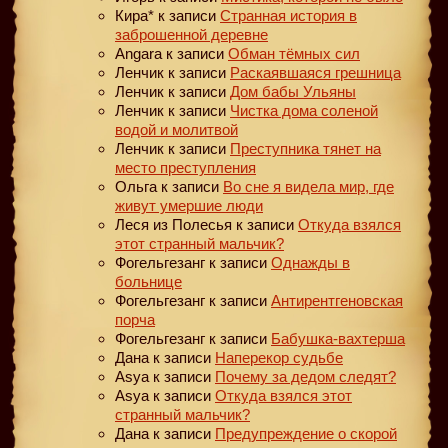
Кира*
к записи
Странная история в
заброшенной деревне
Angara
к записи
Обман тёмных сил
Ленчик
к записи
Раскаявшаяся грешница
Ленчик
к записи
Дом бабы Ульяны
Ленчик
к записи
Чистка дома соленой
водой и молитвой
Ленчик
к записи
Преступника тянет на
место преступления
Ольга
к записи
Во сне я видела мир, где
живут умершие люди
Леся из Полесья
к записи
Откуда взялся
этот странный мальчик?
Фогельгезанг
к записи
Однажды в
больнице
Фогельгезанг
к записи
Антирентгеновская
порча
Фогельгезанг
к записи
Бабушка-вахтерша
Дана
к записи
Наперекор судьбе
Asya
к записи
Почему за дедом следят?
Asya
к записи
Откуда взялся этот
странный мальчик?
Дана
к записи
Предупреждение о скорой