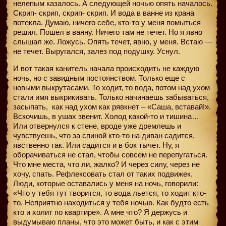
нелепым казалось. А следующей ночью опять началось.
Скрип- скрип, скрип- скрип. И вода в ванне из крана
потекла. Думаю, ничего себе, кто-то у меня помыться
решил. Пошел в ванну. Ничего там не течет. Но я явно
слышал же. Ложусь. Опять течет, явно, у меня. Встаю —
не течет. Выругался, залез под подушку. Уснул.
И вот такая канитель начала происходить не каждую
ночь, но с завидным постоянством. Только еще с
новыми выкрутасами. То ходит, то вода, потом над ухом
стали имя выкрикивать. Только начинаешь забываться,
засыпать,
как над ухом как рявкнет – «Саша, вставай!».
Вскочишь, в ушах звенит. Холод какой-то и тишина…
Или отвернулся к стене, вроде уже дремлешь и
чувствуешь, что за спиной кто-то на диван садится,
явственно так. Или садится и в бок тычет. Ну, я
оборачиваться не стал, чтобы совсем не перепугаться.
Что мне места, что ли, жалко? И через силу, через не
хочу, спать. Рефлексовать стал от таких подвижек.
Люди, которые оставались у меня на ночь, говорили:
«Что у тебя тут творится, то вода льется, то ходит кто-
то. Неприятно находиться у тебя ночью. Как будто есть
кто и холит по квартире». А мне что? Я держусь и
выдумываю планы, что это может быть, и как с этим