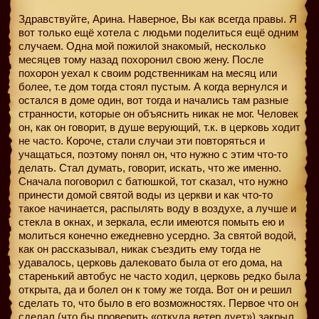
Здравствуйте, Арина. Наверное, Вы как всегда правы. Я
вот только ещё хотела с людьми поделиться ещё одним
случаем. Одна мой пожилой знакомый, несколько
месяцев тому назад похоронил свою жену. После
похорон уехал к своим родственникам на месяц или
более, т.е дом тогда стоял пустым. А когда вернулся и
остался в доме один, вот тогда и начались там разные
странности, которые он объяснить никак не мог. Человек
он, как он говорит, в душе верующий, т.к. в церковь ходит
не часто. Короче, стали случаи эти повторяться и
учащаться, поэтому понял он, что нужно с этим что-то
делать. Стал думать, говорит, искать, что же именно.
Сначала поговорил с батюшкой, тот сказал, что нужно
принести домой святой воды из церкви и как что-то
такое начинается, распылять воду в воздухе, а лучше и
стекла в окнах, и зеркала, если имеются помыть ею и
молиться конечно ежедневно усердно. За святой водой,
как он рассказывал, никак съездить ему тогда не
удавалось, церковь далековато была от его дома, на
старенький автобус не часто ходил, церковь редко была
открыта, да и болел он к тому же тогда. Вот он и решил
сделать то, что было в его возможностях. Первое что он
сделал (что бы проверить «откуда ветер дует») закрыл