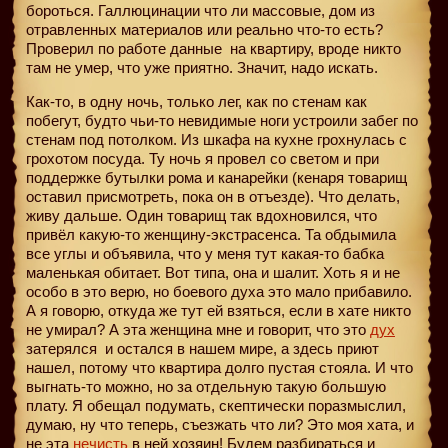
бороться. Галлюцинации что ли массовые, дом из
отравленных материалов или реально что-то есть?
Проверил по работе данные
на квартиру, вроде никто
там не умер, что уже приятно. Значит, надо искать.
Как-то, в одну ночь, только лег, как по стенам как
побегут, будто чьи-то невидимые ноги устроили забег по
стенам под потолком. Из шкафа на кухне грохнулась с
грохотом посуда. Ту ночь я провел со светом и при
поддержке бутылки рома и канарейки (кенаря товарищ
оставил присмотреть, пока он в отъезде). Что делать,
живу дальше. Один товарищ так вдохновился, что
привёл какую-то женщину-экстрасенса. Та обдымила
все углы и объявила, что у меня тут какая-то бабка
маленькая обитает. Вот типа, она и шалит. Хоть я и не
особо в это верю, но боевого духа это мало прибавило.
А я говорю, откуда же тут ей взяться, если в хате никто
не умирал? А эта женщина мне и говорит, что это
дух
затерялся
и остался в нашем мире, а здесь приют
нашел, потому что квартира долго пустая стояла. И что
выгнать-то можно, но за отдельную такую большую
плату. Я обещал подумать, скептически поразмыслил,
думаю, ну что теперь, съезжать что ли? Это моя хата, и
не эта
нечисть
в ней хозяин! Будем разбираться и