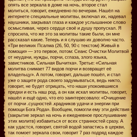
опять все зеркала в доме на ночь, второе стал
молиться, говорит, ежедневно по вечерам. Нашёл на
интернете специальные молитвы, включал их, надевал
наушники, закрывал глаза и каждое услышанное слово
осмысливая, через сердце своё и душу пропускал. Я
спросила, что же это за молитвы такие были, он мне
рассказал какие. Теперь и я слушаю их доволно часто.
«Три великих Псалма (26, 50, 90 с текстом) Живый в
помощи» — это первое, потом: Сеанс Очистки Молитвой
от неудачи, нужды, порчи, сглаза, злого языка,
завистников. Сильная Вычитка». Третье: «Сильная
молитва снимает 77 видов порчи и возвращет её
владельцу». А потом, говорит, дальше пошёл, и стал
уже о защите рода своего задумываться, ведь никто,
говорит, не будет отрицать, что наши упокоившиеся
предки и есть наш род, а он как искал молитвы, говорит,
нашёл и ещё одно, что его заинтересовало: «Очищение
от порчи .сущностей .крадников удачи и энергии при
помощи Бога Рода». Вообщем, помогли ему эти действия
(закрытие зеркал на ночь и ежедневное прослушивание
этих молитв) избавиться от всех странностей сразу. А
как удастся, говорит, святой водой запастись в церкви,
так помоет зеркала свои, говорит 7 раз подряд каждое