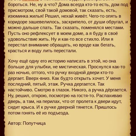
бороться. Не, ну а что? Дома всегда кто-то есть, дом под
присмотром, свой такой домовой, так сказать, есть,
изюминка жилья! Решил, нехай живёт. Чего-то опять в
коридоре зашевелилось, заскрипело, от души обругал, и
можно дальше спать. Так сказать, поменялся местами.
Пусть оно рефлексует в моем доме, а я буду в своё
удовольствие жить. Ну и как-то все стихло. Или я
перестал внимание обращать, но вроде как бегать,
красться и воду лить перестали.
Хочу ещё одну его историю написать в этой, но она
больше для улыбки, не мистическая. Проснулся как-то
раз ночью, оттого, что ручку входной двери кто-то
дергает. Вверх-вниз. Как будто открыть хочет. У меня
последний, пятый, этаж. Ручка дергается. Так
настойчиво. Смотрю в глазок. Никого, а ручка дёргается.
Ну, решил, открою, посмотрю на гостя-то. Распахиваю
дверь, а там, на перилах, что от пролета к двери идут,
сидит крыса. И к ручке дверной тянется. Пришлось
потом гонять её из подъезда.
Автор: Попутчица