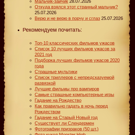
Мальчик-зайчик
28.07.2026
Откуда взялся этот странный мальчик?
25.07.2026
Верю и не верю в порчу и сглаз
25.07.2026
Рекомендуем почитать:
Топ-10 классических фильмов ужасов
Список 10 лучших фильмов ужасов за
2021 год
Подборка лучших фильмов ужасов 2020
года
Страшные мультики
Список триллеров с непредсказуемой
развязкой
Лучшие фильмы про вампиров
Самые страшные компьютерные игры
Гадание на Рождество
Как правильно гадать в ночь перед
Рождеством
Гадание на Старый Новый год
Существует ли Слендермен
Фотографии призраков (50 шт.)
Фото кукол Monster High