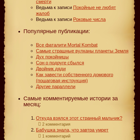
смерти
Ведьма
к записи
Покойные не любят
жалоб
Ведьма
к записи
Роковые числа
Популярные публикации:
Все фаталити Mortal Kombat
Самые страшные вулканы планеты Земля
Дух покойницы
Сон о подруге сбылся
Двойник дяди
Как завести собственного домового
(пошаговая инструкция)
Другие параллели
Самые комментируемые истории за
месяц:
Откуда взялся этот странный мальчик?
2 комментария
Бабушка знала, что завтра умрет
1 комментарий