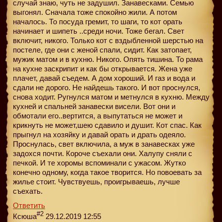
случай знаю, чуть не задушил. Занавесками. Семью
выгонял. Сначала тоже спокойно жили. А потом
началось. То посуда гремит, то шаги, то кот орать
начинает и шипеть ..среди ночи. Тоже бегал. Свет
включит, никого. Только кот с вздыбленной шерстью на
постеле, где они с женой спали, сидит. Как затопает,
мужик матом и в кухню. Никого. Опять тишина. То рама
на кухне заскрипит и как бы открывается. Жена уже
плачет, давай съедем. А дом хороший. И газ и вода и
сдали не дорого. Не найдешь такого. И вот проснулся,
снова ходит. Ругнулся матом и метнулся в кухню. Между
кухней и спальней занавески висели. Вот они и
обмотали его..вертится, а выпутаться не может и
крикнуть не может,шею сдавило и душит. Кот спас. Как
прыгнул на хозяйку и давай орать и драть одеяло.
Проснулась, свет включила, а муж в занавесках уже
задохся почти. Короче съехали они. Халупу сняли с
печкой. И те хоромы вспоминали с ужасом. Жутко
конечно одному, когда такое творится. Но повоевать за
жилье стоит. Чувствуешь, проигрываешь, лучше
съехать.
Ответить
#2
Ксюша
29.12.2019 12:55