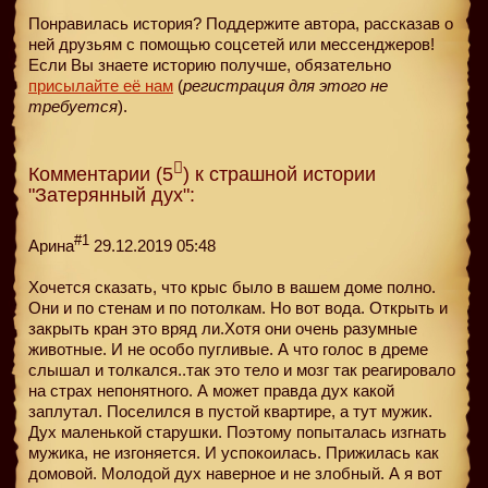
Понравилась история? Поддержите автора, рассказав о
ней друзьям с помощью соцсетей или мессенджеров!
Если Вы знаете историю получше, обязательно
присылайте её нам
(
регистрация для этого не
требуется
).
Комментарии (5
) к страшной истории
"Затерянный дух":
#1
Арина
29.12.2019 05:48
Хочется сказать, что крыс было в вашем доме полно.
Они и по стенам и по потолкам. Но вот вода. Открыть и
закрыть кран это вряд ли.Хотя они очень разумные
животные. И не особо пугливые. А что голос в дреме
слышал и толкался..так это тело и мозг так реагировало
на страх непонятного. А может правда дух какой
заплутал. Поселился в пустой квартире, а тут мужик.
Дух маленькой старушки. Поэтому попыталась изгнать
мужика, не изгоняется. И успокоилась. Прижилась как
домовой. Молодой дух наверное и не злобный. А я вот