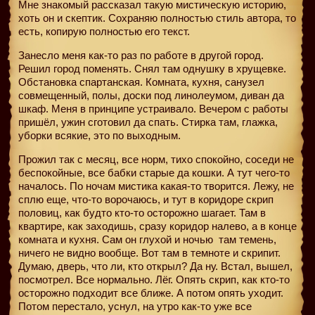
Мне знакомый рассказал такую мистическую историю,
хоть он и скептик. Сохраняю полностью стиль автора, то
есть, копирую полностью его текст.
Занесло меня как-то раз по работе в другой город.
Решил город поменять. Снял там однушку в хрущевке.
Обстановка спартанская. Комната, кухня, санузел
совмещенный, полы, доски под линолеумом, диван да
шкаф. Меня в принципе устраивало. Вечером с работы
пришёл, ужин сготовил да спать. Стирка там, глажка,
уборки всякие, это по выходным.
Прожил так с месяц, все норм, тихо спокойно, соседи не
беспокойные, все бабки старые да кошки. А тут чего-то
началось. По ночам мистика какая-то творится. Лежу, не
сплю еще, что-то ворочаюсь, и тут в коридоре скрип
половиц, как будто кто-то осторожно шагает. Там в
квартире, как заходишь, сразу коридор налево, а в конце
комната и кухня. Сам он глухой и ночью
там темень,
ничего не видно вообще. Вот там в темноте и скрипит.
Думаю, дверь, что ли, кто открыл? Да ну. Встал, вышел,
посмотрел. Все нормально. Лёг. Опять скрип, как кто-то
осторожно подходит все ближе. А потом опять уходит.
Потом перестало, уснул, на утро как-то уже все