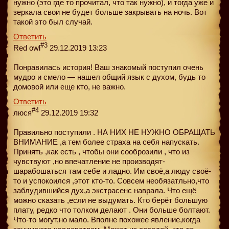
нужно (это где то прочитал, что так нужно), и тогда уже и
зеркала свои не будет больше закрывать на ночь. Вот
такой это был случай.
Ответить
#3
Red owl
29.12.2019 13:23
Понравилась история! Ваш знакомый поступил очень
мудро и смело — нашел общий язык с духом, будь то
домовой или еще кто, не важно.
Ответить
#4
люся
29.12.2019 19:32
Правильно поступили . НА НИХ НЕ НУЖНО ОБРАЩАТЬ
ВНИМАНИЕ ,а тем более страха на себя напускать.
Принять ,как есть , чтобы они сооброзили , что из
чувствуют ,но впечатление не производят-
шарабошаться там себе и ладно. Им своё,а люду своё-
то и успокоился ,этот кто-то. Совсем необязатльно,что
заблудившийся дух,а экстрасенс наврала. Что ещё
можно сказать ,если не выдумать. Кто берёт большую
плату, редко что толком делают . Они больше болтают.
Что-то могут,но мало. Вполне похожее явление,когда