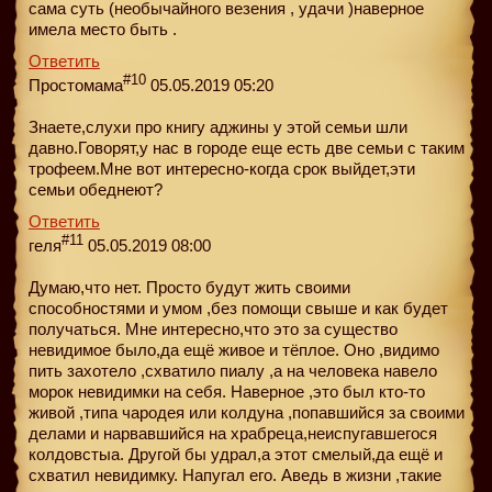
сама суть (необычайного везения , удачи )наверное
имела место быть .
Ответить
#10
Простомама
05.05.2019 05:20
Знаете,слухи про книгу аджины у этой семьи шли
давно.Говорят,у нас в городе еще есть две семьи с таким
трофеем.Мне вот интересно-когда срок выйдет,эти
семьи обеднеют?
Ответить
#11
геля
05.05.2019 08:00
Думаю,что нет. Просто будут жить своими
способностями и умом ,без помощи свыше и как будет
получаться. Мне интересно,что это за существо
невидимое было,да ещё живое и тёплое. Оно ,видимо
пить захотело ,схватило пиалу ,а на человека навело
морок невидимки на себя. Наверное ,это был кто-то
живой ,типа чародея или колдуна ,попавшийся за своими
делами и нарвавшийся на храбреца,неиспугавшегося
колдовстыа. Другой бы удрал,а этот смелый,да ещё и
схватил невидимку. Напугал его. Аведь в жизни ,такие