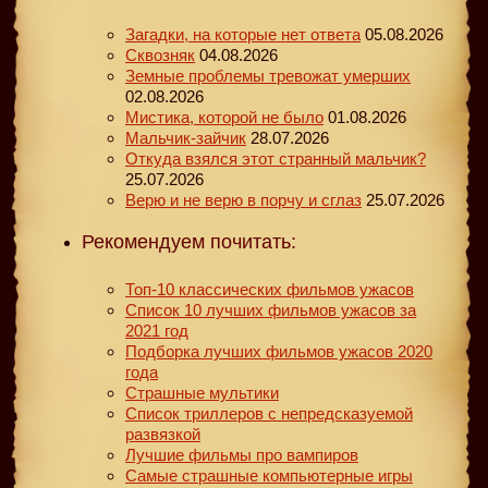
Загадки, на которые нет ответа
05.08.2026
Сквозняк
04.08.2026
Земные проблемы тревожат умерших
02.08.2026
Мистика, которой не было
01.08.2026
Мальчик-зайчик
28.07.2026
Откуда взялся этот странный мальчик?
25.07.2026
Верю и не верю в порчу и сглаз
25.07.2026
Рекомендуем почитать:
Топ-10 классических фильмов ужасов
Список 10 лучших фильмов ужасов за
2021 год
Подборка лучших фильмов ужасов 2020
года
Страшные мультики
Список триллеров с непредсказуемой
развязкой
Лучшие фильмы про вампиров
Самые страшные компьютерные игры