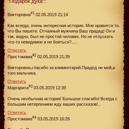
"Подарок духа":
#1
Викторовна
02.05.2019 21:14
Как всегда, очень интересная история. Мне нравится то.
что Вы пишете. Отчаяный мужчина Ваш прадед! Он и
так, видно, был не простой человек. Но не отпускать
что-то невидимое и не бояться?….
Ответить
#2
Простомама
02.05.2019 21:39
Викторовна,спасибо за комментарий.Прадед не мой,а
того мальчика.
Ответить
#3
Маргарита
03.05.2019 12:39
Очень необычная история! Большое спасибо! Всегда с
большим нетерпением жду ваших рассказов!..
Ответить
#4
Простомама
03.05.2019 16:26