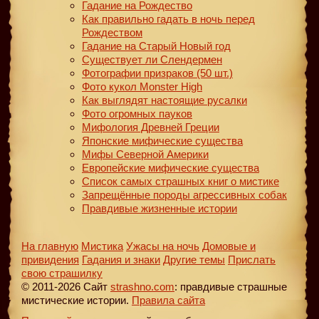
Гадание на Рождество
Как правильно гадать в ночь перед
Рождеством
Гадание на Старый Новый год
Существует ли Слендермен
Фотографии призраков (50 шт.)
Фото кукол Monster High
Как выглядят настоящие русалки
Фото огромных пауков
Мифология Древней Греции
Японские мифические существа
Мифы Северной Америки
Европейские мифические существа
Список самых страшных книг о мистике
Запрещённые породы агрессивных собак
Правдивые жизненные истории
На главную
Мистика
Ужасы на ночь
Домовые и
привидения
Гадания и знаки
Другие темы
Прислать
свою страшилку
© 2011-2026 Сайт
strashno.com
: правдивые страшные
мистические истории.
Правила сайта