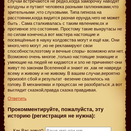
случаи встречаются не редко,когда заморочку наводят
колдуны и путают человека разными галлюниками,что
зрительными ,что слуховыми. Типа гипноза на
расстоянии,когда видится разная ерунда,чего не может
быть . Сама сталкивалась с таким явлением,ох и
противное это состояние. Простому такие выкрутасы не
по силам конечно,а вот мастера настоящие и
посвящённые в науку колдовства могут и ещё как. Они
много,чего могут ,но не рекламируют свои
способности,поэтому и вечные споры- возможно или нет.
Возможно очень многое ,только настоящие знающие и
умеющие на людей не кидаются и зло не причиняют-они
живут по законам Вселенной и знают их ,как не навреди
всему и живому и не живому. В вашем случае,вероятно
произоёл сбой и результат -везение свалилось на
голову. В механизмах и процессах не разобраться ,а вот
выглядит сказкой,правда сказка правдивая.
Ответить
Прокомментируйте, пожалуйста, эту
историю (регистрация не нужна):
Как Вас зовут*: