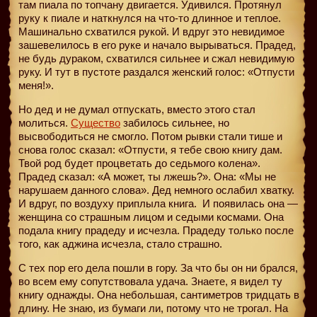
там пиала по топчану двигается. Удивился. Протянул
руку к пиале и наткнулся на что-то длинное и теплое.
Машинально схватился рукой. И вдруг это невидимое
зашевелилось в его руке и начало вырываться. Прадед,
не будь дураком, схватился сильнее и сжал невидимую
руку. И тут в пустоте раздался женский голос: «Отпусти
меня!».
Но дед и не думал отпускать, вместо этого стал
молиться.
Существо
забилось сильнее, но
высвободиться не смогло. Потом рывки стали тише и
снова голос сказал: «Отпусти, я тебе свою книгу дам.
Твой род будет процветать до седьмого колена».
Прадед сказал: «А может, ты лжешь?». Она: «Мы не
нарушаем данного слова». Дед немного ослабил хватку.
И вдруг, по воздуху приплыла книга.
И появилась она —
женщина со страшным лицом и седыми космами. Она
подала книгу прадеду и исчезла. Прадеду только после
того, как аджина исчезла, стало страшно.
С тех пор его дела пошли в гору. За что бы он ни брался,
во всем ему сопутствовала удача. Знаете, я видел ту
книгу однажды. Она небольшая, сантиметров тридцать в
длину. Не знаю, из бумаги ли, потому что не трогал. На