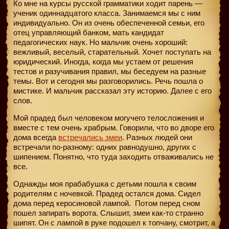
Ко мне на курсы русской грамматики ходит парень —
ученик одиннадцатого класса. Занимаемся мы с ним
индивидуально. Он из очень обеспеченной семьи, его
отец управляющий банком, мать кандидат
педагогических наук. Но мальчик очень хороший:
вежливый, веселый, старательный. Хочет поступать на
юридический. Иногда, когда мы устаем от решения
тестов и разучивания правил, мы беседуем на разные
темы. Вот и сегодня мы разговорились. Речь пошла о
мистике. И мальчик рассказал эту историю. Далее с его
слов.
Мой прадед был человеком могучего телосложения и
вместе с тем очень храбрым. Говорили, что во дворе его
дома всегда
встречались змеи
. Разных людей они
встречали по-разному: одних равнодушно, других с
шипением. Понятно, что туда заходить отваживались не
все.
Однажды моя прабабушка с детьми пошла к своим
родителям с ночевкой. Прадед остался дома. Сидел
дома перед керосиновой лампой.
Потом перед сном
пошел запирать ворота. Слышит, змеи как-то странно
шипят. Он с лампой в руке подошел к топчану, смотрит, а