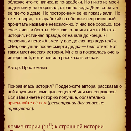
обложке что-то написано по-арабски. Но никто из моей
родни книгу не открывал, страшно ведь. Дядя спрятал
ее где-то в доме. Но посторонним ее не показывали. Но
тетя говорит, что арабский на обложке неправильный,
прочитать название невозможно. У нас все хорошо, все
счастливы и богаты. Не знаю, от книги ли это. Но эта
история, истинная правда, от начала до конца. Я
спросила у него: «А змеи
у вас до сих пор водятся?».
«Нет, они ушли после смерти деда» — был ответ. Вот
такая мистическая история. Мне она показалась очень
интересной, вот и решила рассказать ее вам.
Автор: Простомама
Понравилась история? Поддержите автора, рассказав о
ней друзьям с помощью соцсетей или мессенджеров!
Если Вы знаете историю получше, обязательно
присылайте её нам
(
регистрация для этого не
требуется
).
Комментарии (11
) к страшной истории