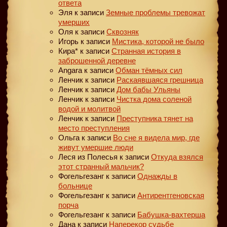
ответа
Эля
к записи
Земные проблемы тревожат
умерших
Оля
к записи
Сквозняк
Игорь
к записи
Мистика, которой не было
Кира*
к записи
Странная история в
заброшенной деревне
Angara
к записи
Обман тёмных сил
Ленчик
к записи
Раскаявшаяся грешница
Ленчик
к записи
Дом бабы Ульяны
Ленчик
к записи
Чистка дома соленой
водой и молитвой
Ленчик
к записи
Преступника тянет на
место преступления
Ольга
к записи
Во сне я видела мир, где
живут умершие люди
Леся из Полесья
к записи
Откуда взялся
этот странный мальчик?
Фогельгезанг
к записи
Однажды в
больнице
Фогельгезанг
к записи
Антирентгеновская
порча
Фогельгезанг
к записи
Бабушка-вахтерша
Дана
к записи
Наперекор судьбе