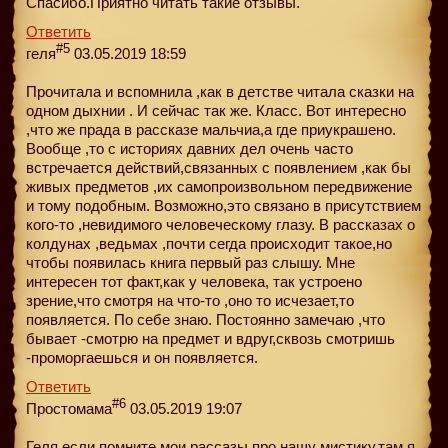
Спасибо.Приятно читать такие отзывы.
Ответить
#5
геля
03.05.2019 18:59
Прочитала и вспомнила ,как в детстве читала сказки на
одном дыхнии . И сейчас так же. Класс. Вот интересно
,что же прада в рассказе мальчиа,а где приукрашено.
Вообще ,то с историях давних дел очень часто
встречается действий,связанных с появлением ,как бы
живых предметов ,их самопроизвольном передвижение
и тому подобным. Возможно,это связано в присутствием
кого-то ,невидимого человеческому глазу. В рассказах о
колдунах ,ведьмах ,почти сегда происходит такое,но
чтобы появилась книга первый раз слышу. Мне
интересен тот факт,как у человека, так устроено
зрение,что смотря на что-то ,оно то исчезает,то
появляется. По себе знаю. Постоянно замечаю ,что
бывает -смотрю на предмет и вдруг,сквозь смотришь
-проморгаешься и он появляется.
Ответить
#6
Простомама
03.05.2019 19:07
Геля,если помните мои рассазы про нашу мистику,там я