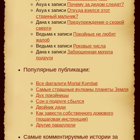
Asya
к записи
Почему за дедом следят?
Asya
к записи
Откуда взялся этот
странный мальчик?
Дана
к записи
Предупреждение о скорой
смерти
Ведьма
к записи
Покойные не любят
жалоб
Ведьма
к записи
Роковые числа
Дана
к записи
Заброшенная могила
подруги
Популярные публикации:
Все фаталити Mortal Kombat
Самые страшные вулканы планеты Земля
Дух покойницы
Сон о подруге сбылся
Двойник дяди
Как завести собственного домового
(пошаговая инструкция)
Другие параллели
Самые комментируемые истории за