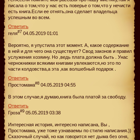
писала о том,что у нас есть поверье о том,что у нечисти
есть книга.Если ее отнять,она сделает владельца
успешным во всем.
Ответить
#7
геля
04.05.2019 01:01
Вероятно, я упустила этот момент. А, какое содержание
в ней и для чего она существует? Свод законов и правил
услужения хозяину. Но ,ведь плата должна быть . Унас
чернокнижки всякими книгами увлекаются,но это по
части колдовства,а эта ,как волшебный подарок .
Ответить
#8
Простомама
04.05.2019 04:55
В этом случае,я думаю,книга была платой за свободу.
Ответить
#9
Гроза
05.05.2019 03:38
Интересная история, интересно написана, Вы ,
Простомама, уже тоже узнаваемы по стилю написания.))
Сказочный случай, но как говорится нет дыма без огня,