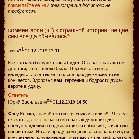
присылайте её нам
(
регистрация для этого не
требуется
).
Комментарии (9
) к страшной истории "Вещие
сны всегда сбывались":
#1
люся
01.12.2019 13:31
Как сказала бабушка,так и будет. Она вас спасала не
для того,чтобы плохо было. Переживёте и всё
наладится. Эта тёмная полоса пройдёт-жизнь то не
кончается. Здоровья вам ,терпения и бодрости духа-
веррте в удачу.
Ответить
#2
Юрий Васильевич
01.12.2019 14:50
Фрау Кошка, спасибо за интересную историю!!!! Что тут
сказать, да, очень часто во снах людям приходят
предупреждения о надвигающихся событиях, зачастую
неприятных. Но эти предупреждения очень нечеткие, не
конкретные, полунамеками, поэтому их расшифровать, а