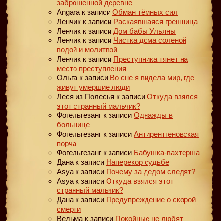
заброшенной деревне
Angara
к записи
Обман тёмных сил
Ленчик
к записи
Раскаявшаяся грешница
Ленчик
к записи
Дом бабы Ульяны
Ленчик
к записи
Чистка дома соленой
водой и молитвой
Ленчик
к записи
Преступника тянет на
место преступления
Ольга
к записи
Во сне я видела мир, где
живут умершие люди
Леся из Полесья
к записи
Откуда взялся
этот странный мальчик?
Фогельгезанг
к записи
Однажды в
больнице
Фогельгезанг
к записи
Антирентгеновская
порча
Фогельгезанг
к записи
Бабушка-вахтерша
Дана
к записи
Наперекор судьбе
Asya
к записи
Почему за дедом следят?
Asya
к записи
Откуда взялся этот
странный мальчик?
Дана
к записи
Предупреждение о скорой
смерти
Ведьма
к записи
Покойные не любят