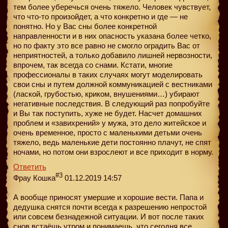
тем более уберечься очень тяжело. Человек чувствует,
что что-то произойдет, а что конкретно и где — не
понятно. Но у Вас сны более конкретной
направленности и в них опасность указана более четко,
но по факту это все равно не смогло оградить Вас от
неприятностей, а только добавило лишней нервозности,
впрочем, так всегда со снами. Кстати, многие
профессионалы в таких случаях могут моделировать
свои сны и путем должной коммуникацией с вестниками
(лаской, грубостью, криком, внушениями…) убирают
негативные последствия. В следующий раз попробуйте
и Вы так поступить, хуже не будет. Насчет домашних
проблем и «завихрений» у мужа, это дело житейское и
очень временное, просто с маленькими детьми очень
тяжело, ведь маленькие дети постоянно плачут, не спят
ночами, но потом они взрослеют и все приходит в норму.
Ответить
#3
Фрау Кошка
01.12.2019 14:57
А вообще приносят умершие и хорошие вести. Папа и
дедушка снятся почти всегда к разрешению непростой
или совсем безнадежной ситуации. И вот после таких
снов встаёшь утром и понимаешь, что сегодня все