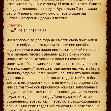
изменится в лучшую сторону. И ведь меняется. Снятся
иногда и женщины, но редко. Буквально 2 раза такое
было. А папа к плохому снился всего один раз.
Остальное время к добрым вестям.
Ответить
#4
ника
01.12.2019 23:58
моей золовке за два года до смерти сына приснился
сон,что собрались за одним столом все покойные
родственники и она перед ними стоит.они ей и говорят-
*мы заберем твоего сына,нам здесь очень нужны
молодые*.золовка упала на колени,начала их
молить,что бы оставили его жить,на что получила ответ-
*мы подумаем..*через два года парня насмерть сбила
машина,когда он шел с работы.понятно,что дано было
два года для совершения каких то действий что бы
забрать его у смерти,но что ей нужно было делать?а
мне за год тоже сон приснился-комната,заплаканные
люди,венки,я слышу голос,называющий число месяца и
год..в этот день через год убили мужа моей тети.к
сожалению,с возрастом я перестала расшифровывать
свои сны,но если грядет чей то уход,мне обязательно
дадут об этом знать.