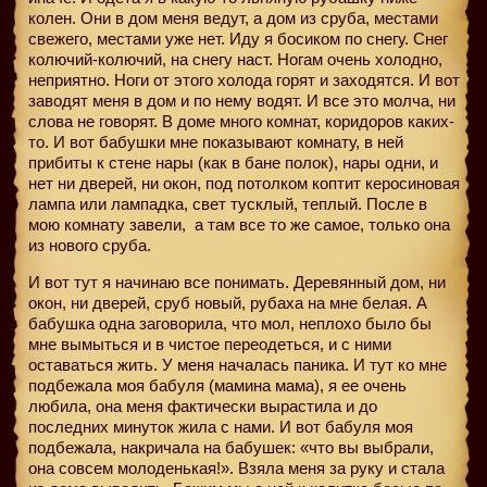
колен. Они в дом меня ведут, а дом из сруба, местами
свежего, местами уже нет. Иду я босиком по снегу. Снег
колючий-колючий, на снегу наст. Ногам очень холодно,
неприятно. Ноги от этого холода горят и заходятся. И вот
заводят меня в дом и по нему водят. И все это молча, ни
слова не говорят. В доме много комнат, коридоров каких-
то. И вот бабушки мне показывают комнату, в ней
прибиты к стене нары (как в бане полок), нары одни, и
нет ни дверей, ни окон, под потолком коптит керосиновая
лампа или лампадка, свет тусклый, теплый. После в
мою комнату завели,
а там все то же самое, только она
из нового сруба.
И вот тут я начинаю все понимать. Деревянный дом, ни
окон, ни дверей, сруб новый, рубаха на мне белая. А
бабушка одна заговорила, что мол, неплохо было бы
мне вымыться и в чистое переодеться, и с ними
оставаться жить. У меня началась паника. И тут ко мне
подбежала моя бабуля (мамина мама), я ее очень
любила, она меня фактически вырастила и до
последних минуток жила с нами. И вот бабуля моя
подбежала, накричала на бабушек: «что вы выбрали,
она совсем молоденькая!». Взяла меня за руку и стала