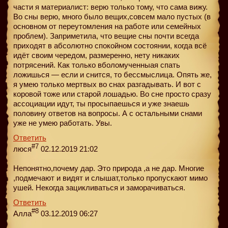
части я материалист: верю только тому, что сама вижу.
Во сны верю, много было вещих,совсем мало пустых (в
основном от переутомления на работе или семейных
проблем). Заприметила, что вещие сны почти всегда
приходят в абсолютно спокойном состоянии, когда всё
идёт своим чередом, размеренно, нету никаких
потрясений. Как только вболомученныая спать
ложишься — если и снится, то бессмыслица. Опять же,
я умею только мертвых во снах разгадывать. И вот с
коровой тоже или старой лошадью. Во сне просто сразу
ассоциации идут, ты просыпаешься и уже знаешь
половину ответов на вопросы. А с остальными снами
уже не умею работать. Увы.
Ответить
#7
люся
02.12.2019 21:02
Непонятно,почему дар. Это природа ,а не дар. Многие
,подмечают и видят и слышат,только пропускают мимо
ушей. Некогда зацикливаться и заморачиваться.
Ответить
#8
Алла
03.12.2019 06:27