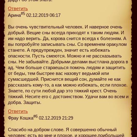
Ответить
#5
Арина
02.12.2019 06:17
Вы очень чувствительный человек. И наверное очень
добрый. Вещие сны всегда приходят к таким людям. И
им надо верить. Да, корова снится всегда к болезням. А
вы попробуйте записывать сны. Со временем оракулом
станете. А предупрежден, значит есть избежать
опасности. Пусть смеются. Можно и не рассказывать
сны. Не забывайте. Добрыми делами выстлана дорога в
ад. Чем больше стараешься помочь людям и защитить
от беды, тем быстрее вас назовут ведьмой или
сумасшедшей. Приснится вещий сон, думайте не как
рассказать кому-то, а как можно избежать, если плохое.
Знаете, по сути любой дар это тяжкий крест. Очень
тяжкий. Несите его с достоинством. Удачи вам во всем и
добра. Защиты.
Ответить
#6
Фрау Кошка
02.12.2019 21:29
Спасибо на добром слове. Я совершенно обычный
человек: есть во мне и плохое, и хорошее.поибольшей