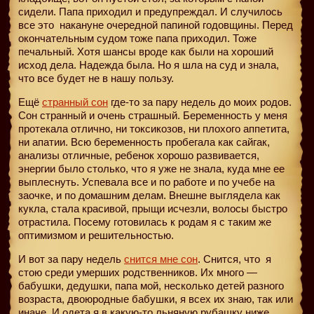
сидели. Папа приходил и предупреждал. И случилось
все это
накануне очередной папиной годовщины. Перед
окончательным судом тоже папа приходил. Тоже
печальный. Хотя шансы вроде как были на хороший
исход дела. Надежда была. Но я шла на суд и знала,
что все будет не в нашу пользу.
Ещё
странный сон
где-то за пару недель до моих родов.
Сон странный и очень страшный. Беременность у меня
протекала отлично, ни токсикозов, ни плохого аппетита,
ни апатии. Всю беременность пробегала как сайгак,
анализы отличные, ребенок хорошо развивается,
энергии было столько, что я уже не знала, куда мне ее
выплеснуть. Успевала все и по работе и по учебе на
заочке, и по домашним делам. Внешне выглядела как
кукла, стала красивой, прыщи исчезли, волосы быстро
отрастила. Посему готовилась к родам я с таким же
оптимизмом и решительностью.
И вот за пару недель
снится мне сон
. Снится, что
я
стою среди умерших родственников. Их много —
бабушки, дедушки, папа мой, несколько детей разного
возраста, двоюродные бабушки, я всех их знаю, так или
иначе. И одета я в какую-то льняную рубашку ниже