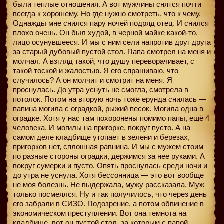
были теплые отношения. А вот мужчины снятся почти
всегда к хорошему. Но где нужно смотреть, что к чему.
Однажды мне снился пару ночей подряд отец. И снился
плохо очень. Он был худой, в черной майке какой-то,
лицо осунувшееся. И мы с ним сели напротив друг друга
за старый дубовый пустой стол. Папа смотрел на меня и
молчал. А взгляд такой, что душу переворачивает, с
такой тоской и жалостью. Я его спрашиваю, что
случилось? А он молчит и смотрит на меня. Я
проснулась. До утра уснуть не смогла, смотрела в
потолок. Потом на вторую ночь тоже ерунда снилась —
папина могила с оградкой, рыжий песок. Могила одна в
оградке. Хотя у нас там похоронены помимо папы, ещё 4
человека. И могилы на пригорке, вокруг пусто. А на
самом деле кладбище утопает в зелени и березах,
пригорков нет, сплошная равнина. И мы с мужем стоим
по разные стороны оградки, держимся за нее руками. А
вокруг сумерки и пусто. Опять проснулась среди ночи и
до утра не уснула. Хотя бессонница — это вот вообще
не моя болезнь. Не выдержала, мужу рассказала. Муж
только посмеялся. Ну и так получилось, что через день
его забрали в СИЗО. Подозрение, а потом обвинение в
экономическом преступлении. Вот она темнота на
кладбище, вот он пустой стол, за которым с папой