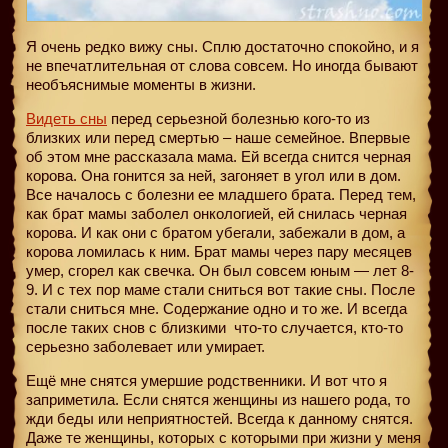
Я очень редко вижу сны. Сплю достаточно спокойно, и я
не впечатлительная от слова совсем. Но иногда бывают
необъяснимые моменты в жизни.
Видеть сны
перед серьезной болезнью кого-то из
близких или перед смертью – наше семейное. Впервые
об этом мне рассказала мама. Ей всегда снится черная
корова. Она гонится за ней, загоняет в угол или в дом.
Все началось с болезни ее младшего брата. Перед тем,
как брат мамы заболел онкологией, ей снилась черная
корова. И как они с братом убегали, забежали в дом, а
корова ломилась к ним. Брат мамы через пару месяцев
умер, сгорел как свечка. Он был совсем юным — лет 8-
9. И с тех пор маме стали сниться вот такие сны. После
стали сниться мне. Содержание одно и то же. И всегда
после таких снов с близкими
что-то случается, кто-то
серьезно заболевает или умирает.
Ещё мне снятся умершие родственники. И вот что я
заприметила. Если снятся женщины из нашего рода, то
жди беды или неприятностей. Всегда к данному снятся.
Даже те женщины, которых с которыми при жизни у меня