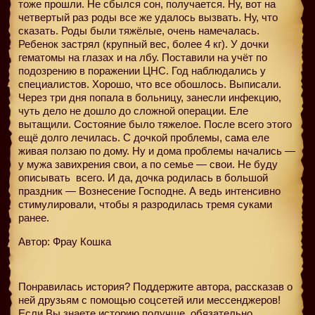
тоже прошли. Не сбылся сон, получается. Ну, вот на
четвертый раз роды все же удалось вызвать. Ну, что
сказать. Роды были тяжёлые, очень намечалась.
Ребенок застрял (крупный вес, более 4 кг). У дочки
гематомы на глазах и на лбу. Поставили на учёт по
подозрению в поражении ЦНС. Год наблюдались у
специалистов. Хорошо, что все обошлось. Выписали.
Через три дня попала в больницу, занесли инфекцию,
чуть дело не дошло до сложной операции. Еле
вытащили. Состояние было тяжелое. После всего этого
ещё долго лечилась. С дочкой проблемы, сама еле
живая ползаю по дому. Ну и дома проблемы начались —
у мужа завихрения свои, а по семье — свои. Не буду
описывать
всего. И да, дочка родилась в большой
праздник — Вознесение Господне. А ведь интенсивно
стимулировали, чтобы я разродилась тремя суками
ранее.
Автор: Фрау Кошка
Понравилась история? Поддержите автора, рассказав о
ней друзьям с помощью соцсетей или мессенджеров!
Если Вы знаете историю получше, обязательно