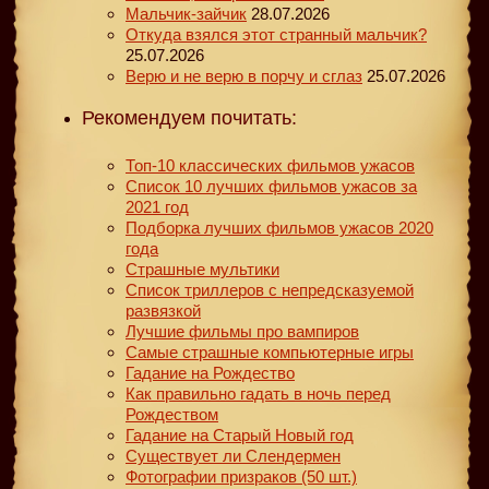
Мальчик-зайчик
28.07.2026
Откуда взялся этот странный мальчик?
25.07.2026
Верю и не верю в порчу и сглаз
25.07.2026
Рекомендуем почитать:
Топ-10 классических фильмов ужасов
Список 10 лучших фильмов ужасов за
2021 год
Подборка лучших фильмов ужасов 2020
года
Страшные мультики
Список триллеров с непредсказуемой
развязкой
Лучшие фильмы про вампиров
Самые страшные компьютерные игры
Гадание на Рождество
Как правильно гадать в ночь перед
Рождеством
Гадание на Старый Новый год
Существует ли Слендермен
Фотографии призраков (50 шт.)