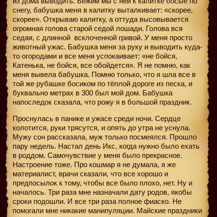
из дома выводить. Бежим мы с ней к калитке босые по
снегу, бабушка меня в калитку выталкивает: «скорее,
скорее». Открываю калитку, а оттуда высовывается
огромная голова старой седой лошади. Голова вся
седая, с длинной
всклоченной гривой. У меня просто
животный ужас. Бабушка меня за руку и выводить куда-
то огородами и все меня успокаивает: «не бойся,
Катенька, не бойся, все обойдется». Я не помню, как
меня вывела бабушка. Помню только, что я шла все в
той же рубашке босиком по тёплой дороге из песка, и
буквально метрах в 300 был мой дом. Бабушка
напоследок сказала, что рожу я в большой праздник.
Проснулась в панике и ужасе среди ночи. Сердце
колотится, руки трясутся, и опять до утра не уснула.
Мужу сон рассказала, муж только посмеялся. Прошло
пару недель. Настал день Икс, когда нужно было ехать
в роддом. Самочувствие у меня было прекрасное.
Настроение тоже. Про кошмар я не думала, я же
материалист, врачи сказали, что все хорошо и
предпосылок к тому, чтобы все было плохо, нет. Ну и
началось. Три раза мне назначали дату родов, якобы
сроки подошли. И все три раза полное фиаско. Не
помогали мне никакие манипуляции. Майские праздники