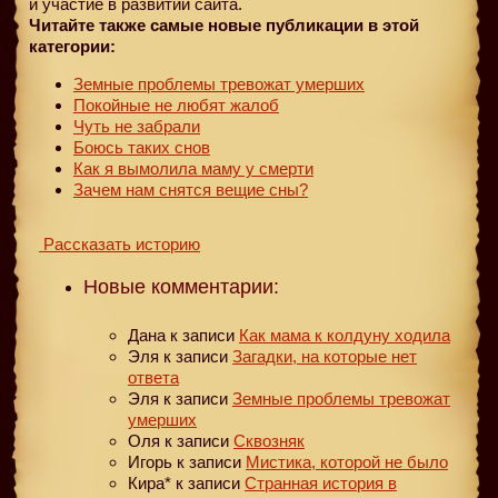
и участие в развитии сайта.
Читайте также самые новые публикации в этой
категории:
Земные проблемы тревожат умерших
Покойные не любят жалоб
Чуть не забрали
Боюсь таких снов
Как я вымолила маму у смерти
Зачем нам снятся вещие сны?
Рассказать историю
Новые комментарии:
Дана
к записи
Как мама к колдуну ходила
Эля
к записи
Загадки, на которые нет
ответа
Эля
к записи
Земные проблемы тревожат
умерших
Оля
к записи
Сквозняк
Игорь
к записи
Мистика, которой не было
Кира*
к записи
Странная история в