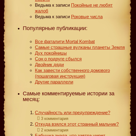
Ведьма
к записи
Покойные не любят
жалоб
Ведьма
к записи
Роковые числа
Популярные публикации:
Все фаталити Mortal Kombat
Самые страшные вулканы планеты Земля
Дух покойницы
Сон о подруге сбылся
Двойник дяди
Как завести собственного домового
(пошаговая инструкция)
Другие параллели
Самые комментируемые истории за
месяц:
Случайность или предупреждение?
3 комментария
Откуда взялся этот странный мальчик?
2 комментария
Бабушка знала, что завтра умрет