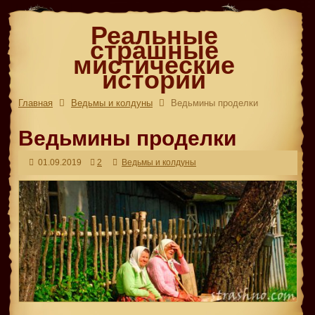
Реальные
страшные
мистические
истории
Главная
Ведьмы и колдуны
Ведьмины проделки
Ведьмины проделки
01.09.2019
2
Ведьмы и колдуны