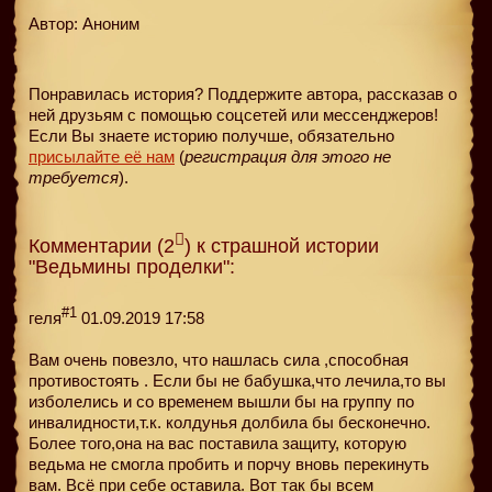
Автор: Аноним
Понравилась история? Поддержите автора, рассказав о
ней друзьям с помощью соцсетей или мессенджеров!
Если Вы знаете историю получше, обязательно
присылайте её нам
(
регистрация для этого не
требуется
).
Комментарии (2
) к страшной истории
"Ведьмины проделки":
#1
геля
01.09.2019 17:58
Вам очень повезло, что нашлась сила ,способная
противостоять . Если бы не бабушка,что лечила,то вы
изболелись и со временем вышли бы на группу по
инвалидности,т.к. колдунья долбила бы бесконечно.
Более того,она на вас поставила защиту, которую
ведьма не смогла пробить и порчу вновь перекинуть
вам. Всё при себе оставила. Вот так бы всем