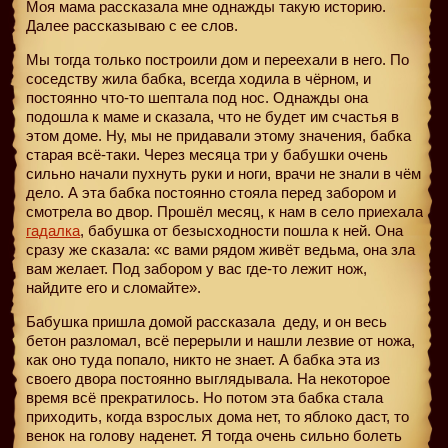
Моя мама рассказала мне однажды такую историю.
Далее рассказываю с ее слов.
Мы тогда только построили дом и переехали в него. По
соседству жила бабка, всегда ходила в чёрном, и
постоянно что-то шептала под нос. Однажды она
подошла к маме и сказала, что не будет им счастья в
этом доме. Ну, мы не придавали этому значения, бабка
старая всё-таки. Через месяца три у бабушки очень
сильно начали пухнуть руки и ноги, врачи не знали в чём
дело. А эта бабка постоянно стояла перед забором и
смотрела во двор. Прошёл месяц, к нам в село приехала
гадалка
, бабушка от безысходности пошла к ней. Она
сразу же сказала: «с вами рядом живёт ведьма, она зла
вам желает. Под забором у вас где-то лежит нож,
найдите его и сломайте».
Бабушка пришла домой рассказала
деду, и он весь
бетон разломал, всё перерыли и нашли лезвие от ножа,
как оно туда попало, никто не знает. А бабка эта из
своего двора постоянно выглядывала. На некоторое
время всё прекратилось. Но потом эта бабка стала
приходить, когда взрослых дома нет, то яблоко даст, то
венок на голову наденет. Я тогда очень сильно болеть