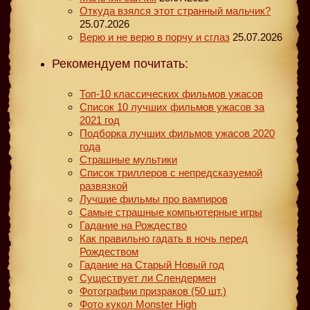
Откуда взялся этот странный мальчик?
25.07.2026
Верю и не верю в порчу и сглаз
25.07.2026
Рекомендуем почитать:
Топ-10 классических фильмов ужасов
Список 10 лучших фильмов ужасов за
2021 год
Подборка лучших фильмов ужасов 2020
года
Страшные мультики
Список триллеров с непредсказуемой
развязкой
Лучшие фильмы про вампиров
Самые страшные компьютерные игры
Гадание на Рождество
Как правильно гадать в ночь перед
Рождеством
Гадание на Старый Новый год
Существует ли Слендермен
Фотографии призраков (50 шт.)
Фото кукол Monster High