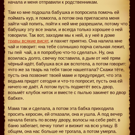
начала и меня отправили к родственникам.
Там ко мне подошла бабушка и попросила помочь ей
поймать кур, я помогла, а потом она пригласила меня
зайти чай попить, пойти к ней мне разрешили, потому что
бабушку эту все знали, и всегда только хорошее о ней
говорили. Так вот, заходим мы к ней, а у неё в доме
травы всякие висят
, и пахнет приятно. Она налила мне
чай и говорит: «на тебе солнышко порча сильная лежит,
ты пей
чай, а я попробую что-то сделать». Ну, она
возилась долго, свечку поставила, а дым от неё прям
чёрный идёт, бабушка вся аж вспотела, а потом говорит:
«что же за тварь на тебя такое нашептала? Скажи тёте,
пусть она позвонит твоей маме и предупредит, что эта
ведьма придет сегодня и что-то попросит, пусть она ей
ничего не даёт. А потом пусть подметёт весь двор,
возьмёт клубок ниток и вместе с пылью закинет во двор
бабке».
Мама так и сделала, а потом эта бабка приходила
просить керосин, ей отказали, она и ушла. А под вечер
начала бегать по всему двору, волосы на себе рвёт, в
баню забегает, печку топит и визжит на всю улицу. В
общем, она нас больше не трогала, а потом умерла.