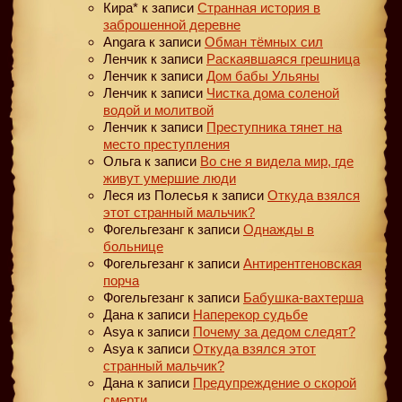
Кира*
к записи
Странная история в
заброшенной деревне
Angara
к записи
Обман тёмных сил
Ленчик
к записи
Раскаявшаяся грешница
Ленчик
к записи
Дом бабы Ульяны
Ленчик
к записи
Чистка дома соленой
водой и молитвой
Ленчик
к записи
Преступника тянет на
место преступления
Ольга
к записи
Во сне я видела мир, где
живут умершие люди
Леся из Полесья
к записи
Откуда взялся
этот странный мальчик?
Фогельгезанг
к записи
Однажды в
больнице
Фогельгезанг
к записи
Антирентгеновская
порча
Фогельгезанг
к записи
Бабушка-вахтерша
Дана
к записи
Наперекор судьбе
Asya
к записи
Почему за дедом следят?
Asya
к записи
Откуда взялся этот
странный мальчик?
Дана
к записи
Предупреждение о скорой
смерти