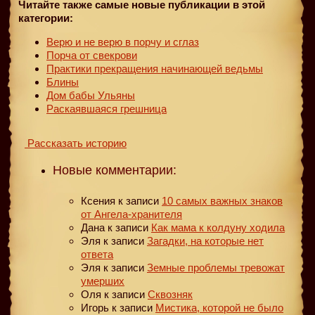
Читайте также самые новые публикации в этой
категории:
Верю и не верю в порчу и сглаз
Порча от свекрови
Практики прекращения начинающей ведьмы
Блины
Дом бабы Ульяны
Раскаявшаяся грешница
Рассказать историю
Новые комментарии:
Ксения
к записи
10 самых важных знаков
от Ангела-хранителя
Дана
к записи
Как мама к колдуну ходила
Эля
к записи
Загадки, на которые нет
ответа
Эля
к записи
Земные проблемы тревожат
умерших
Оля
к записи
Сквозняк
Игорь
к записи
Мистика, которой не было