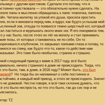
ольнице с другим крестиком. Сделали это потому, что я
остоянно чувствовала — это обязательно нужно сделать. На
огиле папы я мысленно обращалась к папе: «папочка, папочка
ой». Читала молитву за упокой его души, просила простить
еня, если я виновата перед ним, и вдруг, как будто услышав мой
ысленный зов, откуда-то появился темно шерстный кот, который
тал ластиться и мурлыкать около моих ног. Я его покормила тем,
то у нас было, после этого он лёг на могилу и стал принимать
акие позы, от которых становилось не по себе. Он то
ворачивался клубочком, то закрывал лапками глаза и голову, то
ожился на спину, как будто что-то, какое-то действие нам
оказывал. Это тоже было необычно, странно и страшно.
 мой следующий приезд к маме в 2017 году, всё было
ормально, ничего странного в доме не происходило. Тогда, что
е это было, там, в доме, в 2016 году? Может быть,
это был
омовой
?
Но тогда бы он напоминал о себе постоянно и
астойчиво, в каждый мой приезд, а этого не происходило. Значит
то не домовой. Честно говоря, я всё-таки склонна думать, что
сё это было неспроста, но что это было, так до сих пор и не
ыяснилось.
втор: TZ