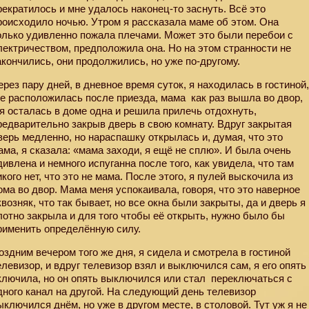
рекратилось и мне удалось наконец-то заснуть. Всё это
роисходило ночью. Утром я рассказала маме об этом. Она
олько удивленно пожала плечами. Может это были перебои с
лектричеством, предположила она. Но на этом странности не
акончились, они продолжились, но уже по-другому.
ерез пару дней, в дневное время суток, я находилась в гостиной
де расположилась после приезда, мама
как раз вышла во двор,
 я осталась в доме одна и решила прилечь отдохнуть,
редварительно закрыв дверь в свою комнату. Вдруг закрытая
верь медленно, но нараспашку открылась и, думая, что это
ама, я сказала: «мама заходи, я ещё не сплю». И была очень
дивлена и немного испуганна после того, как увидела, что там
икого нет, что это не мама. После этого, я пулей выскочила из
ома во двор. Мама меня успокаивала, говоря, что это наверное
квозняк, что так бывает, но все окна были закрыты, да и дверь я
лотно закрыла и для того чтобы её открыть, нужно было бы
рименить определённую силу.
оздним вечером того же дня, я сидела и смотрела в гостиной
елевизор, и вдруг телевизор взял и выключился сам, я его опять
ключила, но он опять выключился или стал
переключаться с
дного канал на другой. На следующий день телевизор
ыключился днём, но уже в другом месте, в столовой. Тут уж я не