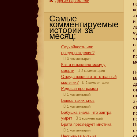
Другие параллели
н
к
э
Самые
и
комментируемые
л
истории за
ч
месяц:
ч
н
Случайность или
я
предупреждение?
п
3 комментария
м
Как я вымолила маму у
смерти
2 комментария
П
Откуда взялся этот странный
м
мальчик?
2 комментария
д
Родовая программа
о
1 комментарий
о
Боюсь таких снов
э
1 комментарий
с
Бабушка знала, что завтра
п
умрет
п
1 комментарий
Брата преследует мистика
П
с
1 комментарий
с
Необычная музыка