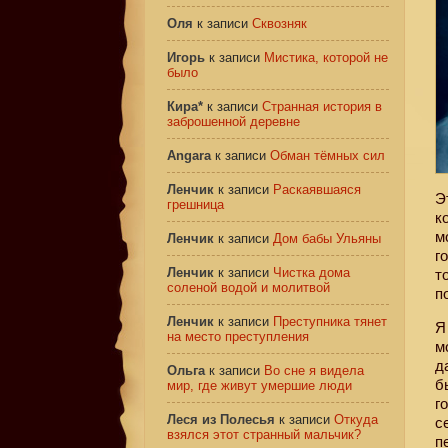
Оля
к записи
Сквозняк
Игорь
к записи
Мистика, которой не
было
Кира*
к записи
Странная история в
заброшенной деревне
Angara
к записи
Обман тёмных сил
Ленчик
к записи
Раскаявшаяся
Э
грешница
к
м
Ленчик
к записи
Дом бабы Ульяны
г
Ленчик
к записи
Чистка дома
т
соленой водой и молитвой
п
Ленчик
к записи
Преступника тянет
Я
на место преступления
м
д
Ольга
к записи
Во сне я видела
б
мир, где живут умершие люди
г
Леся из Полесья
к записи
Откуда
с
взялся этот странный мальчик?
п