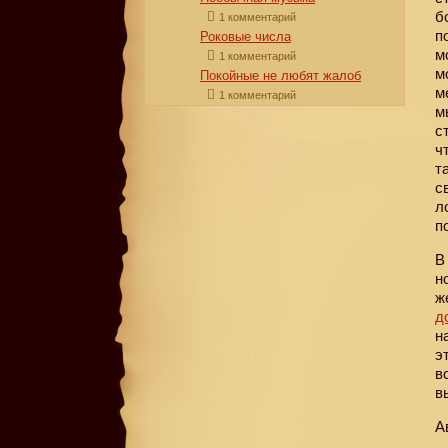
б
1 комментарий
п
Роковые числа
м
1 комментарий
м
Покойные не любят жалоб
м
1 комментарий
м
с
ч
т
с
л
п
В
н
ж
д
н
э
в
в
А