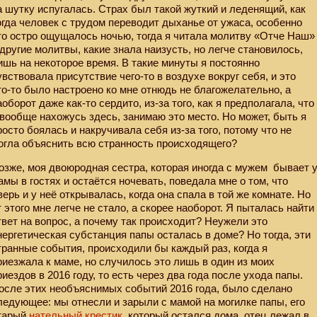
а шутку испугалась. Страх был такой жуткий и леденящий, как
огда человек с трудом переводит дыханье от ужаса, особенно
то остро ощущалось ночью, тогда я читала молитву «Отче Наш»
 другие молитвы, какие знала наизусть, но легче становилось,
ишь на некоторое время. В такие минуты я постоянно
увствовала присутствие чего-то в воздухе вокруг себя, и это
то-то было настроено ко мне отнюдь не благожелательно, а
аоборот даже как-то сердито, из-за того, как я предполагала, что
 вообще нахожусь здесь, занимаю это место. Но может, быть я
росто боялась и накручивала себя из-за того, потому что не
огла объяснить всю странность происходящего?
озже, моя двоюродная сестра, которая иногда с мужем
бывает 
амы в гостях и остаётся ночевать, поведала мне о том, что
верь и у неё открывалась, когда она спала в той же комнате. Но
т этого мне легче не стало, а скорее наоборот. Я пыталась найти
твет на вопрос, а почему так происходит? Неужели это
нергетическая субстанция папы осталась в доме? Но тогда, эти
транные события, происходили бы каждый раз, когда я
риезжала к маме, но случилось это лишь в один из моих
риездов в 2016 году, то есть через два года после ухода папы.
осле этих необъяснимых событий 2016 года, было сделано
ледующее: мы отнесли и зарыли с мамой на могилке папы, его
тарый
нательный крестик
, который остался дома, отец лежал в