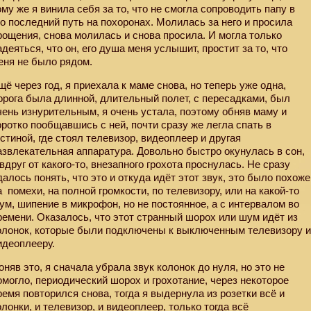
ому же я винила себя за то, что не смогла сопроводить папу в
го последний путь на похоронах. Молилась за него и просила
рощения, снова молилась и снова просила. И могла только
адеяться, что он, его душа меня услышит, простит за то, что
еня не было рядом.
щё через год, я приехала к маме снова, но теперь уже одна,
орога была длинной, длительный полет, с пересадками, был
чень изнурительным, я очень устала, поэтому обняв маму и
оротко пообщавшись с ней, почти сразу же легла спать в
остиной, где стоял телевизор, видеоплеер и другая
азвлекательная аппаратура. Довольно быстро окунулась в сон,
 вдруг от какого-то, внезапного грохота проснулась. Не сразу
далось понять, что это и откуда идёт этот звук, это было похоже
а
помехи, на полной громкости, по телевизору, или на какой-то
ум, шипение в микрофон, но не постоянное, а с интервалом во
ремени. Оказалось, что этот странный шорох или шум идёт из
олонок, которые были подключены к выключенным телевизору 
идеоплееру.
оняв это, я сначала убрала звук колонок до нуля, но это не
омогло, периодический шорох и грохотание, через некоторое
ремя повторился снова, тогда я выдернула из розетки всё и
олонки, и телевизор, и видеоплеер, только тогда всё