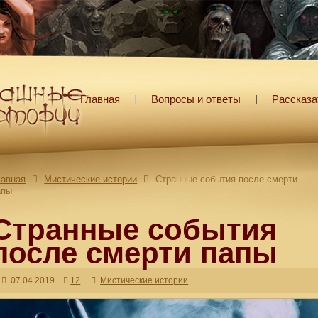
Главная
Вопросы и ответы
Рассказа
лавная
Мистические истории
Странные события после смерти
апы
Странные события
после смерти папы
07.04.2019
12
Мистические истории