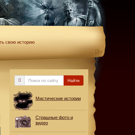
ть свою историю
Поиск
Найти
по
сайту
Мистические истории
Страшные фото и
видео