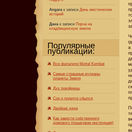
п
п
Angara
к записи
День мистических
историй
т
э
Дана
к записи
Порча на
з
кладбищенскую землю
Ч
г
Популярные
а
публикации:
п
д
Все фаталити Mortal Kombat
м
у
Самые страшные вулканы
н
планеты Земля
д
с
Дух покойницы
п
п
Сон о подруге сбылся
П
Двойник дяди
т
Как завести собственного
в
домового (пошаговая инструкция)
о
в