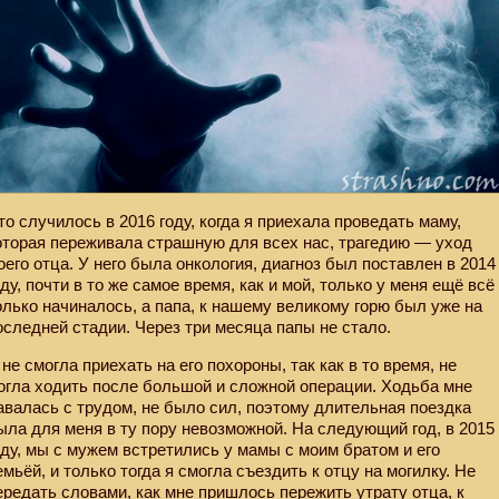
то случилось в 2016 году, когда я приехала проведать маму,
оторая переживала страшную для всех нас, трагедию — уход
оего отца. У него была онкология, диагноз был поставлен в 2014
оду, почти в то же самое время, как и мой, только у меня ещё всё
олько начиналось, а папа, к нашему великому горю был уже на
оследней стадии. Через три месяца папы не стало.
 не смогла приехать на его похороны, так как в то время, не
огла ходить после большой и сложной операции. Ходьба мне
авалась с трудом, не было сил, поэтому длительная поездка
ыла для меня в ту пору невозможной. На следующий год, в 2015
оду, мы с мужем встретились у мамы с моим братом и его
емьёй, и только тогда я смогла съездить к отцу на могилку. Не
ередать словами, как мне пришлось пережить утрату отца, к