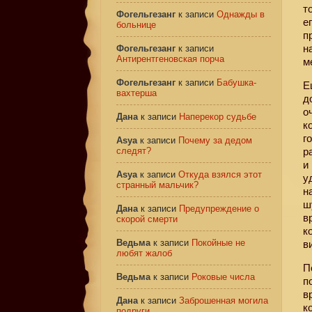
т
Фогельгезанг
к записи
Однажды в
е
больнице
п
н
Фогельгезанг
к записи
Антирентгеновская порча
м
Фогельгезанг
к записи
Бабушка-
Е
вахтерша
д
о
Дана
к записи
Наперекор судьбе
к
г
Asya
к записи
Почему за дедом
следят?
р
и
Asya
к записи
Откуда взялся этот
у
странный мальчик?
н
ш
Дана
к записи
Предупреждение о
в
скорой смерти
к
Ведьма
к записи
Покойные не
в
любят жалоб
П
Ведьма
к записи
Роковые числа
п
в
Дана
к записи
Заброшенная могила
к
подруги