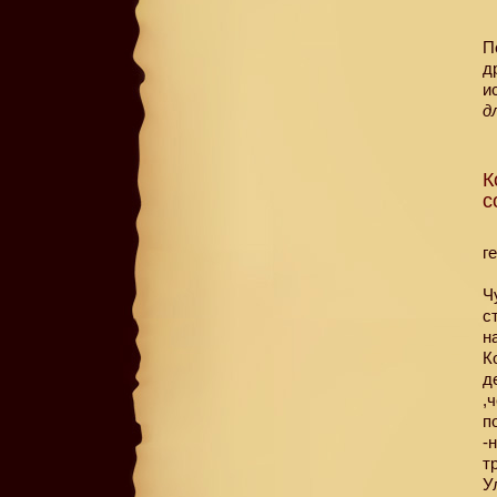
П
д
и
д
К
с
г
Ч
с
н
К
д
,
п
-
т
У