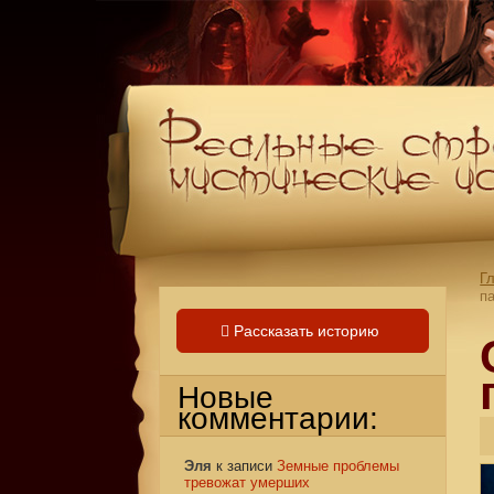
Г
п
Рассказать историю
Новые
комментарии:
Эля
к записи
Земные проблемы
тревожат умерших