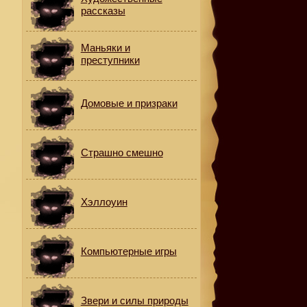
рассказы
Маньяки и
преступники
Домовые и призраки
Страшно смешно
Хэллоуин
и
Компьютерные игры
Звери и силы природы