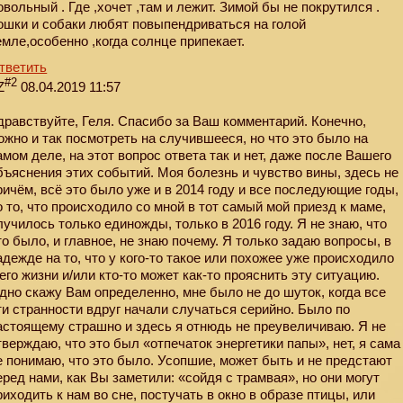
овольный . Где ,хочет ,там и лежит. Зимой бы не покрутился .
ошки и собаки любят повыпендриваться на голой
емле,особенно ,когда солнце припекает.
тветить
#2
Z
08.04.2019 11:57
дравствуйте, Геля. Спасибо за Ваш комментарий. Конечно,
ожно и так посмотреть на случившееся, но что это было на
амом деле, на этот вопрос ответа так и нет, даже после Вашего
бъяснения этих событий. Моя болезнь и чувство вины, здесь не
ричём, всё это было уже и в 2014 году и все последующие годы,
о то, что происходило со мной в тот самый мой приезд к маме,
лучилось только единожды, только в 2016 году. Я не знаю, что
то было, и главное, не знаю почему. Я только задаю вопросы, в
адежде на то, что у кого-то такое или похожее уже происходило
 его жизни и/или кто-то может как-то прояснить эту ситуацию.
дно скажу Вам определенно, мне было не до шуток, когда все
ти странности вдруг начали случаться серийно. Было по
астоящему страшно и здесь я отнюдь не преувеличиваю. Я не
тверждаю, что это был «отпечаток энергетики папы», нет, я сама
е понимаю, что это было. Усопшие, может быть и не предстают
еред нами, как Вы заметили: «сойдя с трамвая», но они могут
риходить к нам во сне, постучать в окно в образе птицы, или