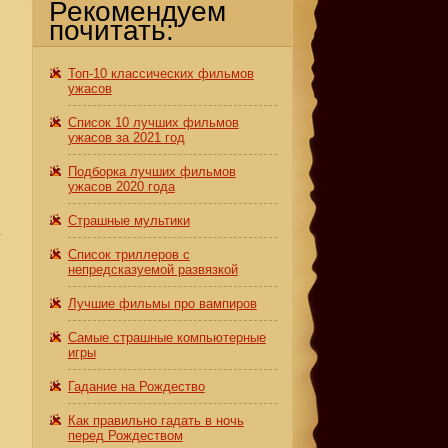
Рекомендуем
почитать:
Топ-10 классических фильмов
ужасов
Список 10 лучших фильмов
ужасов за 2021 год
Подборка лучших фильмов
ужасов 2020 года
Страшные мультики
у
Список триллеров с
непредсказуемой развязкой
Лучшие фильмы про вампиров
Самые страшные компьютерные
игры
Гадание на Рождество
Как правильно гадать в ночь
перед Рождеством