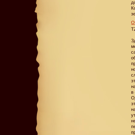
д
К
з
О
T
З
м
с
о
п
н
с
э
н
в
О
э
н
у
н
п
п