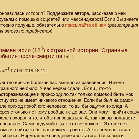
онравилась история? Поддержите автора, рассказав о ней
рузьям с помощью соцсетей или мессенджеров! Если Вы знаете
сторию получше, обязательно
присылайте её нам
(
регистрация
ля этого не требуется
).
омментарии (12
) к страшной истории "Странные
обытия после смерти папы":
#1
еля
07.04.2019 18:11
увство вины и болезни вас вывело из равновесия. Ничего
трашного не было. У вас нервы сдали . Если ,что-то
астораживающее и происходило,так только домовой быть мог.
отцу это не имеет никакого отношения. Если бы был на самом
еле приход покойного человека, то вы бы ощутили холод. А
через столько лет ,ему вообще не до вас. Они могут прийти сраз
осле похорон и то, чтобы попрощаться. А, так как вы полагаете
нереально. Сами подумайте ,как это возможно….Это же не с
рамвая сойти,чтобы прогулки устраиать. А,кот чем вас занял.
лыбаюсь. Нормальное поведение хвостатого. Ласковый и