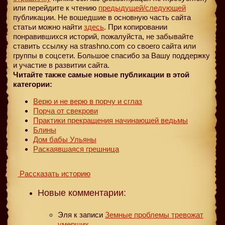
или перейдите к чтению
предыдущей
/следующей
публикации. Не вошедшие в основную часть сайта
статьи можно найти
здесь
. При копировании
понравившихся историй, пожалуйста, не забывайте
ставить ссылку на strashno.com со своего сайта или
группы в соцсети. Большое спасибо за Вашу поддержку
и участие в развитии сайта.
Читайте также самые новые публикации в этой
категории:
Верю и не верю в порчу и сглаз
Порча от свекрови
Практики прекращения начинающей ведьмы
Блины
Дом бабы Ульяны
Раскаявшаяся грешница
Рассказать историю
Новые комментарии:
Эля
к записи
Земные проблемы тревожат
умерших