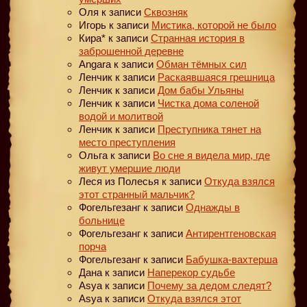
Оля
к записи
Сквозняк
Игорь
к записи
Мистика, которой не было
Кира*
к записи
Странная история в
заброшенной деревне
Angara
к записи
Обман тёмных сил
Ленчик
к записи
Раскаявшаяся грешница
Ленчик
к записи
Дом бабы Ульяны
Ленчик
к записи
Чистка дома соленой
водой и молитвой
Ленчик
к записи
Преступника тянет на
место преступления
Ольга
к записи
Во сне я видела мир, где
живут умершие люди
Леся из Полесья
к записи
Откуда взялся
этот странный мальчик?
Фогельгезанг
к записи
Однажды в
больнице
Фогельгезанг
к записи
Антирентгеновская
порча
Фогельгезанг
к записи
Бабушка-вахтерша
Дана
к записи
Наперекор судьбе
Asya
к записи
Почему за дедом следят?
Asya
к записи
Откуда взялся этот