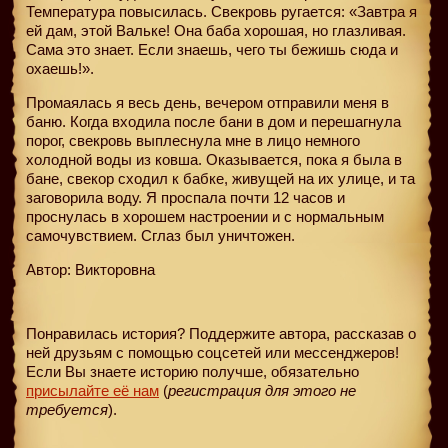
Температура повысилась. Свекровь ругается: «Завтра я
ей дам, этой Вальке! Она баба хорошая, но глазливая.
Сама это знает. Если знаешь, чего ты бежишь сюда и
охаешь!».
Промаялась я весь день, вечером отправили меня в
баню. Когда входила после бани в дом и перешагнула
порог, свекровь выплеснула мне в лицо немного
холодной воды из ковша. Оказывается, пока я была в
бане, свекор сходил к бабке, живущей на их улице, и та
заговорила воду. Я проспала почти 12 часов и
проснулась в хорошем настроении и с нормальным
самочувствием. Сглаз был уничтожен.
Автор: Викторовна
Понравилась история? Поддержите автора, рассказав о
ней друзьям с помощью соцсетей или мессенджеров!
Если Вы знаете историю получше, обязательно
присылайте её нам
(
регистрация для этого не
требуется
).