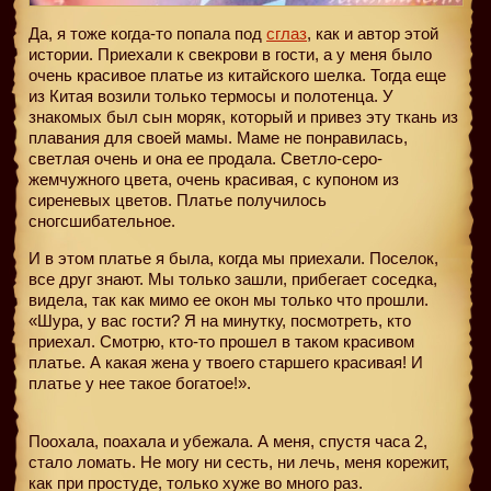
Да, я тоже когда-то попала под
сглаз
, как и автор этой
истории. Приехали к свекрови в гости, а у меня было
очень красивое платье из китайского шелка. Тогда еще
из Китая возили только термосы и полотенца. У
знакомых был сын моряк, который и привез эту ткань из
плавания для своей мамы. Маме не понравилась,
светлая очень и она ее продала. Светло-серо-
жемчужного цвета, очень красивая, с купоном из
сиреневых цветов. Платье получилось
сногсшибательное.
И в этом платье я была, когда мы приехали. Поселок,
все друг знают. Мы только зашли, прибегает соседка,
видела, так как мимо ее окон мы только что прошли.
«Шура, у вас гости? Я на минутку, посмотреть, кто
приехал. Смотрю, кто-то прошел в таком красивом
платье. А какая жена у твоего старшего красивая! И
платье у нее такое богатое!».
Поохала, поахала и убежала. А меня, спустя часа 2,
стало ломать. Не могу ни сесть, ни лечь, меня корежит,
как при простуде, только хуже во много раз.