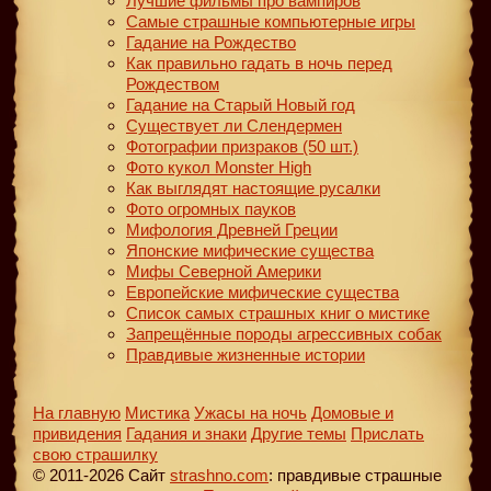
Лучшие фильмы про вампиров
Самые страшные компьютерные игры
Гадание на Рождество
Как правильно гадать в ночь перед
Рождеством
Гадание на Старый Новый год
Существует ли Слендермен
Фотографии призраков (50 шт.)
Фото кукол Monster High
Как выглядят настоящие русалки
Фото огромных пауков
Мифология Древней Греции
Японские мифические существа
Мифы Северной Америки
Европейские мифические существа
Список самых страшных книг о мистике
Запрещённые породы агрессивных собак
Правдивые жизненные истории
На главную
Мистика
Ужасы на ночь
Домовые и
привидения
Гадания и знаки
Другие темы
Прислать
свою страшилку
© 2011-2026 Сайт
strashno.com
: правдивые страшные