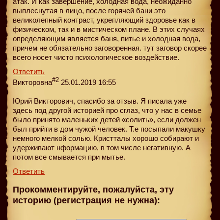
атак. И как завершение, холодная вода, неожиданно
выплеснутая в лицо, после горячей бани это
великолепный контраст, укрепляющий здоровье как в
физическом, так и в мистическом плане. В этих случаях
определяющим является баня, питье и холодная вода,
причем не обязательно заговоренная. тут заговор скорее
всего носет чисто психологическое воздействие.
Ответить
#2
Викторовна
25.01.2019 16:55
Юрий Викторович, спасибо за отзыв. Я писала уже
здесь под другой историей про сглаз, что у нас в семье
было принято маленьких детей «солить», если должен
был прийти в дом чужой человек. Т.е посыпали макушку
немного мелкой солью. Кристталы хорошо собирают и
удерживают нформацию, в том числе негативную. А
потом все смывается при мытье.
Ответить
Прокомментируйте, пожалуйста, эту
историю (регистрация не нужна):