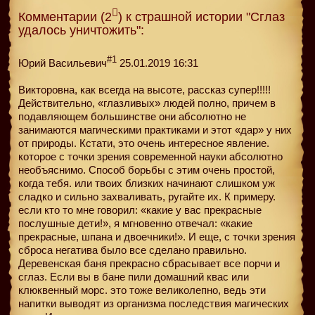
Комментарии (2
) к страшной истории "Сглаз
удалось уничтожить":
#1
Юрий Васильевич
25.01.2019 16:31
Викторовна, как всегда на высоте, рассказ супер!!!!!
Действительно, «глазливых» людей полно, причем в
подавляющем большинстве они абсолютно не
занимаются магическими практиками и этот «дар» у них
от природы. Кстати, это очень интересное явление.
которое с точки зрения современной науки абсолютно
необъяснимо. Способ борьбы с этим очень простой,
когда тебя. или твоих близких начинают слишком уж
сладко и сильно захваливать, ругайте их. К примеру.
если кто то мне говорил: «какие у вас прекрасные
послушные дети!», я мгновенно отвечал: «какие
прекрасные, шпана и двоечники!». И еще, с точки зрения
сброса негатива было все сделано правильно.
Деревенская баня прекрасно сбрасывает все порчи и
сглаз. Если вы в бане пили домашний квас или
клюквенный морс. это тоже великолепно, ведь эти
напитки выводят из организма последствия магических