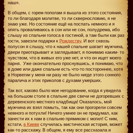
наш».
В общем, с горем пополам я вышла из этого состояния,
то ли благодаря молитве, то ли сквернословию, я не
знаю уже. Но состояние ещё на поспать немного и я
опять проваливаюсь в сон или не сон, полудрема, ибо
слышу из спальни голоса в гостиной, а там были как раз
гости, завезли подарки к
Рождеству
. И вот сквозь
полусон я слышу, что к нашей спальне шагает мужчина,
двери приоткрывает и заглядывает, я понимаю каким- то
чувством, что в живых его уже нет, и что он ищет моего
парня.
Уже окончательно проснувшись, я понимаю, что
в доме или даже спальни есть что-то постороннее, хотя
в Норвегии у меня ни разу не было нигде этого сонного
паралича и этих приколов с духами умерших.
Так вот, каково было мое негодование, когда я увидела
на большом столе в спальне две свечи не догоревших с
деревенского местного кладбища! Оказалось, мой
мужчина их взял помыть, так как они прогорели совсем
немного и потухли! Ничего умнее он не придумал, как
занести их к нам в спальню прямиком с могил! С ним,
кстати,
в Киеве
случилась мистическая история, может
как-то расскажу. В общем, я ему все рассказала и