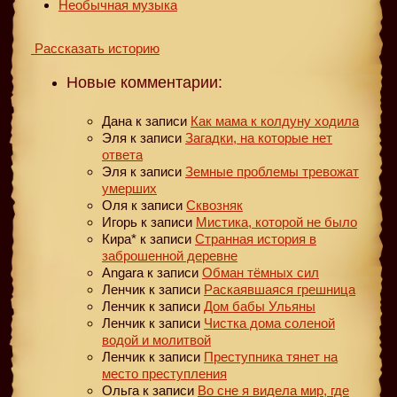
Необычная музыка
Рассказать историю
Новые комментарии:
Дана
к записи
Как мама к колдуну ходила
Эля
к записи
Загадки, на которые нет
ответа
Эля
к записи
Земные проблемы тревожат
умерших
Оля
к записи
Сквозняк
Игорь
к записи
Мистика, которой не было
Кира*
к записи
Странная история в
заброшенной деревне
Angara
к записи
Обман тёмных сил
Ленчик
к записи
Раскаявшаяся грешница
Ленчик
к записи
Дом бабы Ульяны
Ленчик
к записи
Чистка дома соленой
водой и молитвой
Ленчик
к записи
Преступника тянет на
место преступления
Ольга
к записи
Во сне я видела мир, где