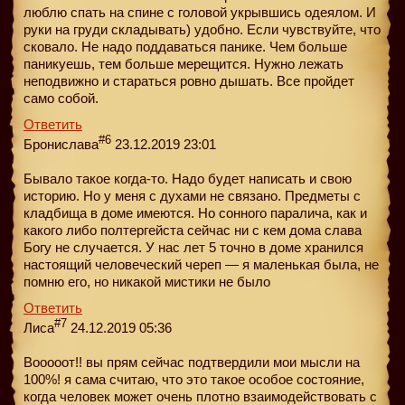
люблю спать на спине с головой укрывшись одеялом. И
руки на груди складывать) удобно. Если чувствуйте, что
сковало. Не надо поддаваться панике. Чем больше
паникуешь, тем больше мерещится. Нужно лежать
неподвижно и стараться ровно дышать. Все пройдет
само собой.
Ответить
#6
Бронислава
23.12.2019 23:01
Бывало такое когда-то. Надо будет написать и свою
историю. Но у меня с духами не связано. Предметы с
кладбища в доме имеются. Но сонного паралича, как и
какого либо полтергейста сейчас ни с кем дома слава
Богу не случается. У нас лет 5 точно в доме хранился
настоящий человеческий череп — я маленькая была, не
помню его, но никакой мистики не было
Ответить
#7
Лиса
24.12.2019 05:36
Вооооот!! вы прям сейчас подтвердили мои мысли на
100%! я сама считаю, что это такое особое состояние,
когда человек может очень плотно взаимодействовать с