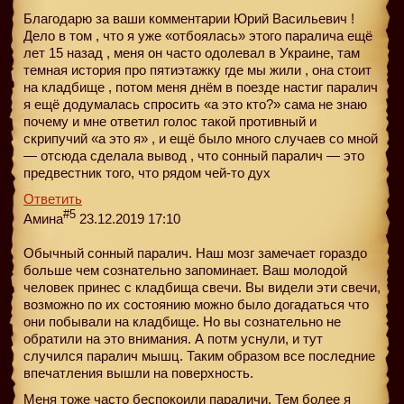
Благодарю за ваши комментарии Юрий Васильевич !
Дело в том , что я уже «отбоялась» этого паралича ещё
лет 15 назад , меня он часто одолевал в Украине, там
темная история про пятиэтажку где мы жили , она стоит
на кладбище , потом меня днём в поезде настиг паралич
я ещё додумалась спросить «а это кто?» сама не знаю
почему и мне ответил голос такой противный и
скрипучий «а это я» , и ещё было много случаев со мной
— отсюда сделала вывод , что сонный паралич — это
предвестник того, что рядом чей-то дух
Ответить
#5
Амина
23.12.2019 17:10
Обычный сонный паралич. Наш мозг замечает гораздо
больше чем сознательно запоминает. Ваш молодой
человек принес с кладбища свечи. Вы видели эти свечи,
возможно по их состоянию можно было догадаться что
они побывали на кладбище. Но вы сознательно не
обратили на это внимания. А потм уснули, и тут
случился паралич мышц. Таким образом все последние
впечатления вышли на поверхность.
Меня тоже часто беспокоили параличи. Тем более я