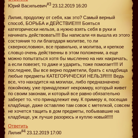
#3
Юрий Васильевич
23.12.2019 16:20
Лилия, продолжу от себя, как это? Самый верный
способ, БОРЬБА и ДЕЙСТВИЕ!!!!! Бояться
категорически нельзя, а нужно взять себя в руки и
начинать действовать!!!! Вы написали «я вышла из этого
состояния то ли благодаря молитве, то ли
сквернословию», все правильно, и молитва, и крепкое
словцо очень действенны в этом положении, а еще
можно попытаться хотя бы мысленно на них накричать,
а если повезет, то даже и ударить, тоже помогает!!!! И
последнее, Вы все верно подметили, брать с кладбища
любые предметы КАТЕГОРИЧЕСКИ НЕЛЬЗЯ!!!!! Ведь
все, что находится на могилах, либо предназначено
покойному, уже принадлежит некромиру, который живет
по своим законам, и который все равно обязательно
заберет то. что принадлежит ему. К примеру я, посещая
кладбище, даже оставляю там совок с метелкой, совсем
не хочется тащить в дом предметы, побывавшие на
кладбище, уж лучше разорюсь и куплю новый!!!!!
Ответить
#4
Лилия
23.12.2019 17:00