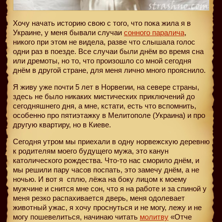
Хочу начать историю свою с того, что пока жила я в
Украине, у меня бывали случаи
сонного паралича
,
никого при этом не видела, разве что слышала голос
одни раз в поезде. Все случаи были днём во время сна
или дремоты, но то, что произошло со мной сегодня
днём в другой стране, для меня лично много прояснило.
Я живу уже почти 5 лет в Норвегии, на севере страны,
здесь не было никаких мистических приключений до
сегодняшнего дня, а мне, кстати, есть что вспомнить,
особенно про пятиэтажку в Мелитополе (Украина) и про
другую квартиру, но в Киеве.
Сегодня утром мы приехали в одну норвежскую деревню
к родителям моего будущего мужа, это канун
католического рождества. Что-то нас сморило днём, и
мы решили пару часов поспать, это замечу днём, а не
ночью. И вот я
сплю, лёжа на боку лицом к моему
мужчине и снится мне сон, что я на работе и за спиной у
меня резко распахивается дверь, меня одолевает
животный ужас, я хочу проснуться и не могу, лежу и не
могу пошевелиться, начинаю читать
молитву
«Отче