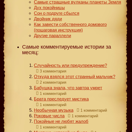
Самые страшные вулканы планеты Земля
Дух покойницы
Сон о подруге сбылся
Двойник дяди
Как завести собственного домового
(пошаговая инструкция)
Другие параллели
Самые комментируемые истории за
месяц:
Случайность или предупреждение?
3 комментария
Откуда взялся этот странный мальчик?
2 комментария
Бабушка знала, что завтра умрет
1 комментарий
Брата преследует мистика
1 комментарий
Необычная музыка
1 комментарий
Роковые числа
1 комментарий
Покойные не любят жалоб
1 комментарий