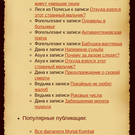
живут умершие люди
Леся из Полесья
к записи
Откуда взялся
этот странный мальчик?
Фогельгезанг
к записи
Однажды в
больнице
Фогельгезанг
к записи
Антирентгеновская
порча
Фогельгезанг
к записи
Бабушка-вахтерша
Дана
к записи
Наперекор судьбе
Asya
к записи
Почему за дедом следят?
Asya
к записи
Откуда взялся этот
странный мальчик?
Дана
к записи
Предупреждение о скорой
смерти
Ведьма
к записи
Покойные не любят
жалоб
Ведьма
к записи
Роковые числа
Дана
к записи
Заброшенная могила
подруги
Популярные публикации:
Все фаталити Mortal Kombat