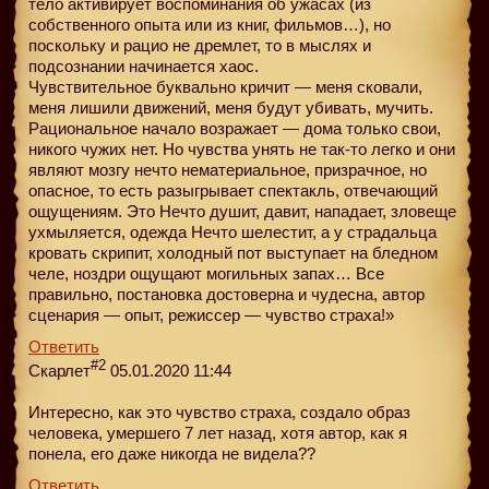
тело активирует воспоминания об ужасах (из
собственного опыта или из книг, фильмов…), но
поскольку и рацио не дремлет, то в мыслях и
подсознании начинается хаос.
Чувствительное буквально кричит — меня сковали,
меня лишили движений, меня будут убивать, мучить.
Рациональное начало возражает — дома только свои,
никого чужих нет. Но чувства унять не так-то легко и они
являют мозгу нечто нематериальное, призрачное, но
опасное, то есть разыгрывает спектакль, отвечающий
ощущениям. Это Нечто душит, давит, нападает, зловеще
ухмыляется, одежда Нечто шелестит, а у страдальца
кровать скрипит, холодный пот выступает на бледном
челе, ноздри ощущают могильных запах… Все
правильно, постановка достоверна и чудесна, автор
сценария — опыт, режиссер — чувство страха!»
Ответить
#2
Скарлет
05.01.2020 11:44
Интересно, как это чувство страха, создало образ
человека, умершего 7 лет назад, хотя автор, как я
понела, его даже никогда не видела??
Ответить