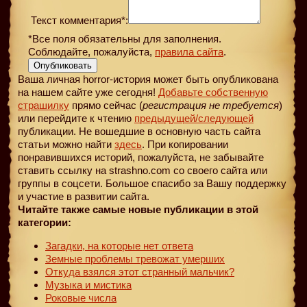
Текст комментария*:
*Все поля обязательны для заполнения.
Соблюдайте, пожалуйста,
правила сайта
.
Опубликовать
Ваша личная horror-история может быть опубликована
на нашем сайте уже сегодня!
Добавьте собственную
страшилку
прямо сейчас (
регистрация не требуется
)
или перейдите к чтению
предыдущей
/следующей
публикации. Не вошедшие в основную часть сайта
статьи можно найти
здесь
. При копировании
понравившихся историй, пожалуйста, не забывайте
ставить ссылку на strashno.com со своего сайта или
группы в соцсети. Большое спасибо за Вашу поддержку
и участие в развитии сайта.
Читайте также самые новые публикации в этой
категории:
Загадки, на которые нет ответа
Земные проблемы тревожат умерших
Откуда взялся этот странный мальчик?
Музыка и мистика
Роковые числа