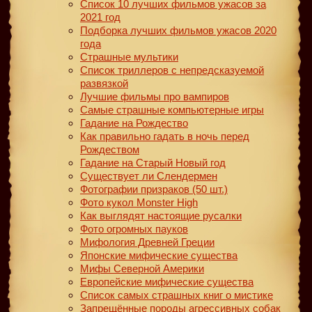
Список 10 лучших фильмов ужасов за
2021 год
Подборка лучших фильмов ужасов 2020
года
Страшные мультики
Список триллеров с непредсказуемой
развязкой
Лучшие фильмы про вампиров
Самые страшные компьютерные игры
Гадание на Рождество
Как правильно гадать в ночь перед
Рождеством
Гадание на Старый Новый год
Существует ли Слендермен
Фотографии призраков (50 шт.)
Фото кукол Monster High
Как выглядят настоящие русалки
Фото огромных пауков
Мифология Древней Греции
Японские мифические существа
Мифы Северной Америки
Европейские мифические существа
Список самых страшных книг о мистике
Запрещённые породы агрессивных собак