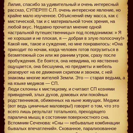
Лилия, спасибо за удивительный и очень интересный
рассказ, СУПЕР!!!!! С.П. очень интересное явление, но
крайне мало изученное. Объяснений ему масса, как с
мистической, так и с материальной точек зрения, на
любой вкус. Недавно прочитал мнение одной
«астральной путешественницы» под псевдонимом: » Я
не хорошая и не плохая, я — добрая в злую полосочку!»
Какой ник, такое и суждение, но мне понравилось: «Она
приходит по ночам, когда человек готов погрузиться в
безмятежный сон или же ранним утром, сразу после
пробуждения. Ее боятся, она невидима, но явственно
ощущается, она бесшумна, но предметы и мебель
реагируют на ее движения скрипом и звоном, с ней
знакомы многие жителей Земли. Это — старая ведьма, а
на языке медиков — СП.
Люди склонны к мистицизму, и считают СП кознями
привидений, злых духов, домовых или покойных
родственников, обиженных на ныне живущих. Медики
(вот ведь циничные маловеры!) говорят о том, что это
всего лишь результат тотального, преходящего
паралича мышц в состоянии поверхностного сна.
Вспомним Сеченова: «Сны — небывалые комбинации
бывалых впечатлений». Скованное, парализованное