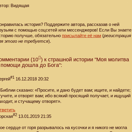
втор: Видящая
онравилась история? Поддержите автора, рассказав о ней
рузьям с помощью соцсетей или мессенджеров! Если Вы знаете
сторию получше, обязательно
присылайте её нам
(
регистрация
ля этого не требуется
).
омментарии (10
) к страшной истории "Моя молитва
 помощи дошла до Бога":
#1
ергей
16.12.2018 20:32
 Библии сказано: «Просите, и дано будет вам; ищите, и найдете;
тучите, и отворят вам; ибо всякий просящий получает, и ищущий
аходит, и стучащему отворят».
тветить
#2
орская
13.01.2019 21:35
ое сердце от горя разрывалось на кусочки и я никого не могла