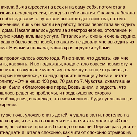
начала была агрессия на всех и на саму себя, потом стала
азвиваться депрессия, вслед за ней и апатия. Сначала я бегала
а собеседования с чувством высокого достоинства, потом с
нижением, лишь бы взяли на работу, потом перестала выходить
з дома. Накапливались долги за электроэнергию, отопление
и
ругие коммунальные услуги. Питались мы очень и очень скудно,
трашно было за сыновей, но апатия не давала мне выходить из
ома. Ночами я плакала, зажав края подушки зубами.
ак продолжалось около года. Я не знала, что делать, как мне
ыть, как жить. И вот однажды, когда стало совсем невмоготу, я
рочитала в журнале маленькую заметку в конце страницы, в
оторой говорилось, что надо просить помощи у Бога и читать
олитву «Отче наш» 490 раз, 70 раз по 7. Чувства, охватившие
еня, были и благоговение перед Всевышним, и радость, что
ашлось решение проблемы, и предвкушение скорого
свобождения, и надежда, что мои молитвы будут услышаны, и
мирение.
 ту же ночь, уложив спать детей, я ушла в зал и, постелив на
ол коврик, я встала на колени и стала читать молитву «Отче
аш», не забывая просить Господа о помощи. Первые раз десять-
ятнадцать я читала спокойно, как читают спокойно отрывок из