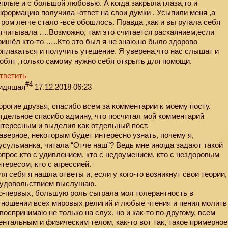
ёплые и с большой любовью. А когда закрыла глаза,то и
нформацию получила -ответ на свои думки . Усыпили меня ,а
тром легче стало -всё обошлось. Правда ,как и вы ругала себя
отчитывала ….Возможно, там это считается раскаянием,если
ришёл кто-то …..Кто это был я не знаю,но было здорово
оплакаться и получить утешение. Я уверена,что нас слышат и
юбят ,только самому нужно себя открыть для помощи.
тветить
#4
идящая
17.12.2018 06:23
орогие друзья, спасибо всем за комментарии к моему посту.
тдельное спасибо админу, что посчитал мой комментарий
нтересным и выделил как отдельный пост.
аверное, некоторым будет интересно узнать, почему я,
усульманка, читала “Отче наш”? Ведь мне иногда задают такой
опрос кто с удивлением, кто с недоумением, кто с нездоровым
нтересом, кто с агрессией.
ля себя я нашла ответы и, если у кого-то возникнут свои теории,
 удовольствием выслушаю.
о-первых, большую роль сыграла моя толерантность в
тношении всех мировых религий и любые чтения и пения молитв
 воспринимаю не только на слух, но и как-то по-другому, всем
ентальным и физическим телом, как-то вот так, такое примерное