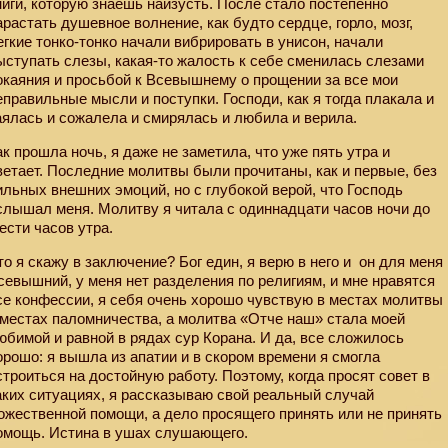
ниги, которую знаешь наизусть. После стало постепенно
арастать душевное волнение, как будто сердце, горло, мозг,
егкие тонко-тонко начали вибрировать в унисон, начали
ыступать слезы, какая-то жалость к себе сменилась слезами
окаяния и просьбой к Всевышнему о прощении за все мои
еправильные мысли и поступки. Господи, как я тогда плакала и
аялась и сожалела и смирялась и любила и верила.
ак прошла ночь, я даже не заметила, что уже пять утра и
ветает. Последние молитвы были прочитаны, как и первые, без
ильных внешних эмоций, но с глубокой верой, что Господь
слышал меня. Молитву я читала с одиннадцати часов ночи до
ести часов утра.
то я скажу в заключение? Бог един, я верю в него и
он для меня
севышний, у меня нет разделения по религиям, и мне нравятся
се конфессии, я себя очень хорошо чувствую в местах молитвы
 местах паломничества, а молитва «Отче наш» стала моей
юбимой и равной в рядах сур Корана. И да, все сложилось
орошо: я вышла из апатии и в скором времени я смогла
строиться на достойную работу. Поэтому, когда просят совет в
аких ситуациях, я рассказываю свой реальный случай
ожественной помощи, а дело просящего принять или не принять
омощь. Истина в ушах слушающего.