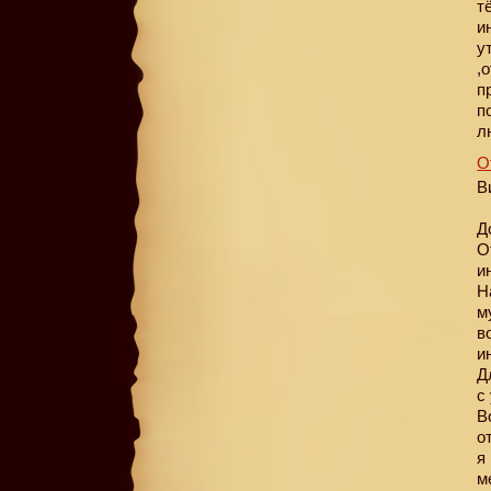
т
и
у
,
п
п
л
О
В
Д
О
и
Н
м
в
и
Д
с
В
о
я
м