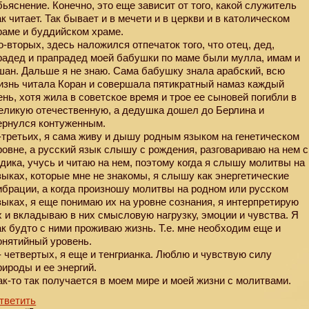
бьяснение. Конечно, это еще зависит от того, какой служитель
ак читает. Так бывает и в мечети и в церкви и в католическом
раме и буддийском храме.
о-вторых, здесь наложился отпечаток того, что отец, дед,
радед и прапрадед моей бабушки по маме были мулла, имам и
шан. Дальше я не знаю. Сама бабушку знала арабский, всю
изнь читала Коран и совершала пятикратный намаз каждый
ень, хотя жила в советское время и трое ее сыновей погибли в
еликую отечественную, а дедушка дошел до Берлина и
ернулся контуженным.
-третьих, я сама живу и дышу родным языком на генетическом
ровне, а русский язык слышу с рождения, разговариваю на нем с
одика, учусь и читаю на нем, поэтому когда я слышу молитвы на
зыках, которые мне не знакомы, я слышу как энергетические
ибрации, а когда произношу молитвы на родном или русском
зыках, я еще понимаю их на уровне сознания, я интерпретирую
х и вкладываю в них смысловую нагрузку, эмоции и чувства. Я
ак будто с ними проживаю жизнь. Т.е. мне необходим еще и
онятийный уровень.
- четвертых, я еще и тенгрианка. Люблю и чувствую силу
рироды и ее энергий.
ак-то так получается в моем мире и моей жизни с молитвами.
тветить