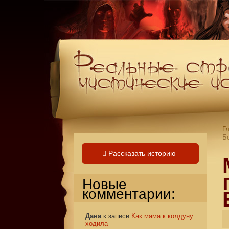
Г
Б
Рассказать историю
Новые
комментарии:
Дана
к записи
Как мама к колдуну
ходила