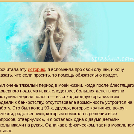
рочитала эту
историю
, я вспомнила про свой случай, и хочу
казать, что если просить, то помощь обязательно придет.
ыл очень тяжелый период в моей жизни, когда после блестящег
арьерного подъема и, как следствие, больших денег в жизни
аступила чёрная полоса — высокодоходную организацию
одвели к банкротству, отсутствовала возможность устроится на
аботу. Это был конец 90-х, друзья, которые крутились вокруг,
счезли, родственники, которым помогала в решении всех
опросов, отвернулись, и я осталась одна с двумя детьми-
кольниками на руках. Одна как в физическом, так и в морально
мысле.