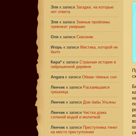
Эля
к записи
Загадки, на которые
нет ответа
Эля
к записи
Земные проблемы
тревожат умерших
Оля
к записи
Сквозняк
Игорь
к записи
Мистика, которой не
было
Кира*
к записи
Странная история в
заброшенной деревне
П
с
Angara
к записи
Обман тёмных сил
Б
Ленчик
к записи
Раскаявшаяся
грешница
к
н
Ленчик
к записи
Дом бабы Ульяны
п
р
Ленчик
к записи
Чистка дома
и
соленой водой и молитвой
в
ш
Ленчик
к записи
Преступника тянет
на место преступления
с