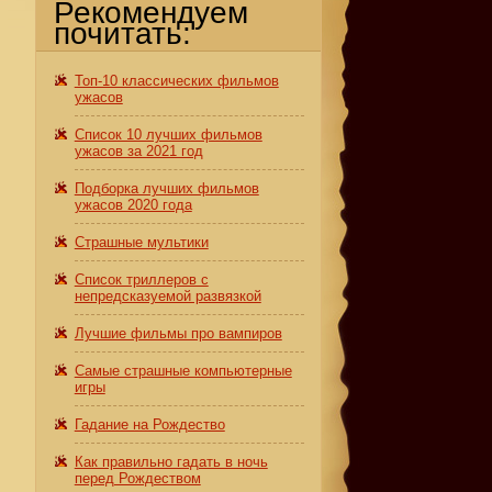
Рекомендуем
почитать:
Топ-10 классических фильмов
ужасов
Список 10 лучших фильмов
ужасов за 2021 год
Подборка лучших фильмов
ужасов 2020 года
Страшные мультики
Список триллеров с
непредсказуемой развязкой
Лучшие фильмы про вампиров
Самые страшные компьютерные
игры
Гадание на Рождество
Как правильно гадать в ночь
перед Рождеством