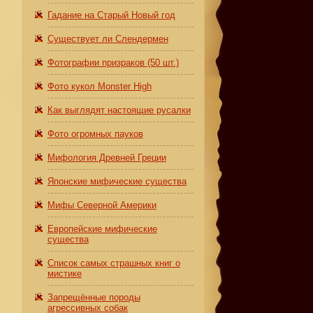
Гадание на Старый Новый год
Существует ли Слендермен
Фотографии призраков (50 шт.)
Фото кукол Monster High
Как выглядят настоящие русалки
Фото огромных пауков
Мифология Древней Греции
Японские мифические существа
Мифы Северной Америки
ё
Европейские мифические
существа
Список самых страшных книг о
мистике
Запрещённые породы
агрессивных собак