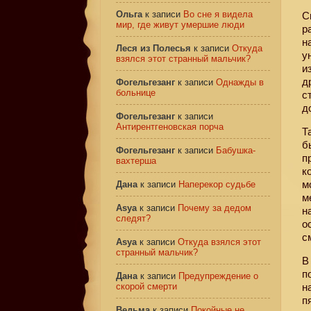
Ольга
к записи
Во сне я видела
С
мир, где живут умершие люди
р
н
Леся из Полесья
к записи
Откуда
у
взялся этот странный мальчик?
и
д
Фогельгезанг
к записи
Однажды в
больнице
с
д
Фогельгезанг
к записи
Антирентгеновская порча
Т
б
Фогельгезанг
к записи
Бабушка-
п
вахтерша
к
м
Дана
к записи
Наперекор судьбе
м
Asya
к записи
Почему за дедом
н
следят?
о
с
Asya
к записи
Откуда взялся этот
странный мальчик?
В
п
Дана
к записи
Предупреждение о
скорой смерти
н
п
Ведьма
к записи
Покойные не