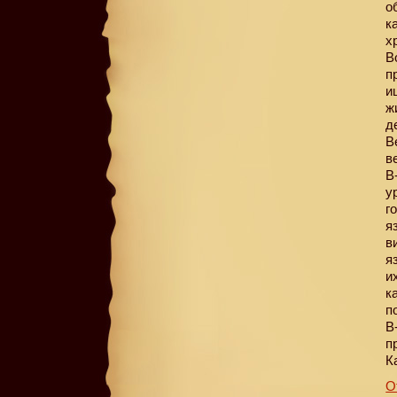
о
к
х
В
п
и
ж
д
В
в
В
у
г
я
в
я
и
к
п
В
п
К
О