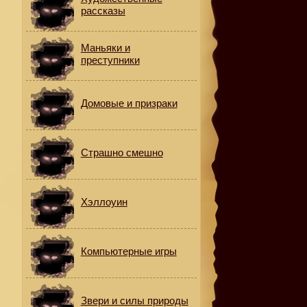
рассказы
Маньяки и
преступники
Домовые и призраки
Страшно смешно
Хэллоуин
Компьютерные игры
Звери и силы природы