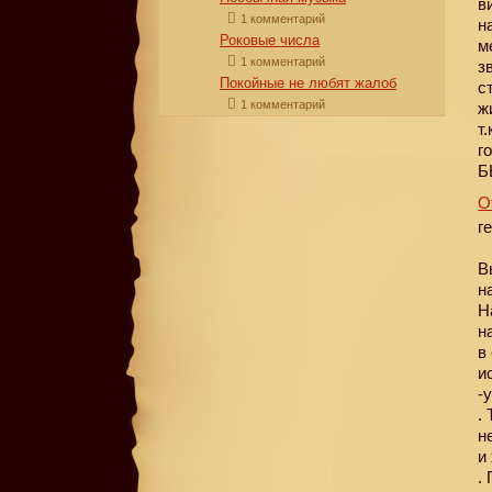
в
1 комментарий
н
Роковые числа
м
1 комментарий
з
Покойные не любят жалоб
с
1 комментарий
ж
т
г
Б
О
г
В
н
Н
н
в
и
-
.
н
и
.