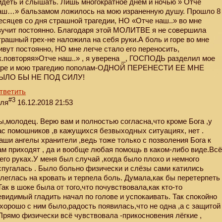
идеть и слышать. Лишь многократное днем и ночью » Отче
аш…» бальзамом ложилось на мою израненную душу. Прошло 8
есяцев со дня страшной трагедии, НО «Отче наш..» во мне
вучит постоянно. Благодаря этой МОЛИТВЕ я не совершила
трашный грех-не наложила на себя руки.А боль и горе во мне
ивут постоянно, НО мне легче стало его переносить,
.к.повторяя»Отче наш..» , я уверена _, ГОСПОДЬ разделил мое
оре и мою трагедию пополам-ОДНОЙ ПЕРЕНЕСТИ ЕЕ МНЕ
ЫЛО БЫ НЕ ПОД СИЛУ!
тветить
#3
еля
16.12.2018 21:53
ы,молодец. Верю вам и полностью согласна,что кроме Бога ,у
ас помошников ,в кажущихся безвыходных ситуациях, нет .
аши ангелы хранители ,ведь тоже только с позволения Бога к
ам приходят , да и вообще любая помощь в каком-либо виде.Вс
 его руках.У меня был случай ,когда было плохо и немного
спугалась . Было больно физически и слёзы сами катились
улеглась на кровать и терпела боль. Думала,как бы перетерпеть
 Так в шоке была от того,что почувствовала,как кто-то
евидимый гладить начал по голове и успокаивать. Так спокойно
 хорошо с ним было,радость появилась,что не одна ,а с защитой
 Прямо физически всё чувствовала -прикосновения лёгкие ,