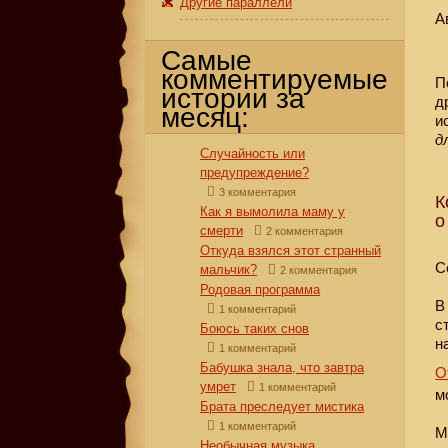
Другие параллели
А
Самые
комментируемые
П
истории за
д
месяц:
и
д
Случайность или
предупреждение?
3 комментария
К
Как я вымолила маму у
о
смерти
2 комментария
Откуда взялся этот странный
С
мальчик?
2 комментария
Родовая программа
В
1 комментарий
с
Боюсь таких снов
н
1 комментарий
Бабушка знала, что завтра
О
умрет
1 комментарий
м
Брата преследует мистика
1 комментарий
М
Необычная музыка