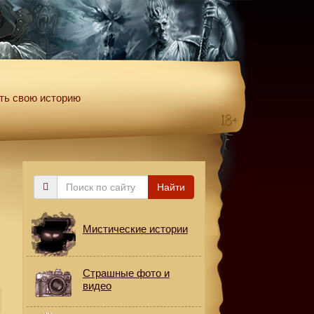
ть свою историю
Поиск
Найти
по
сайту
Мистические истории
Страшные фото и
видео