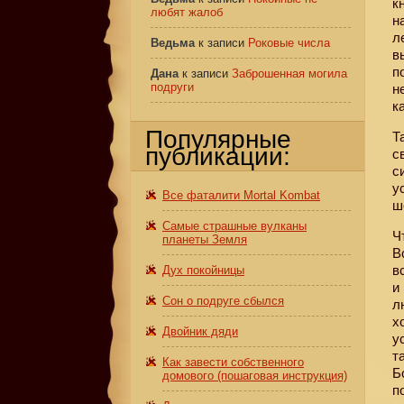
к
любят жалоб
н
л
Ведьма
к записи
Роковые числа
в
п
Дана
к записи
Заброшенная могила
подруги
н
к
Популярные
Т
публикации:
с
с
у
Все фаталити Mortal Kombat
ш
Самые страшные вулканы
Ч
планеты Земля
В
в
Дух покойницы
и
Сон о подруге сбылся
л
х
Двойник дяди
у
т
Как завести собственного
Б
домового (пошаговая инструкция)
п