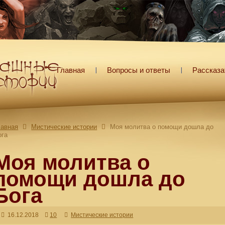
Главная
Вопросы и ответы
Рассказа
лавная
Мистические истории
Моя молитва о помощи дошла до
ога
Моя молитва о
помощи дошла до
Бога
16.12.2018
10
Мистические истории