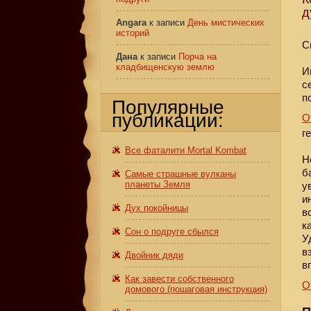
д
Angara
к записи
День мистических
историй
С
Дана
к записи
Порча на
кладбищенскую землю
И
с
п
Популярные
публикации:
О
г
Все фаталити Mortal Kombat
Н
б
Самые страшные вулканы
планеты Земля
у
и
Дух покойницы
в
к
Сон о подруге сбылся
У
в
Двойник дяди
в
Как завести собственного
О
домового (пошаговая инструкция)