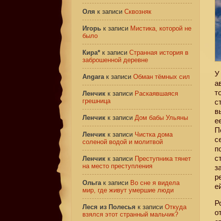
Оля
к записи
Сквозняк
Игорь
к записи
Мистика, которой не
было
Кира*
к записи
Странная история в
заброшенной деревне
У
Angara
к записи
Обман тёмных сил
а
т
Ленчик
к записи
Раскаявшаяся
грешница
с
в
Ленчик
к записи
Дом бабы Ульяны
е
П
Ленчик
к записи
Чистка дома
с
соленой водой и молитвой
п
с
Ленчик
к записи
Преступника тянет
на место преступления
з
р
Ольга
к записи
Во сне я видела
е
мир, где живут умершие люди
Р
Леся из Полесья
к записи
Откуда
о
взялся этот странный мальчик?