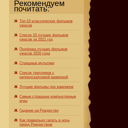
Рекомендуем
почитать:
Топ-10 классических фильмов
ужасов
Список 10 лучших фильмов
ужасов за 2021 год
Подборка лучших фильмов
ужасов 2020 года
Страшные мультики
Список триллеров с
непредсказуемой развязкой
Лучшие фильмы про вампиров
Самые страшные компьютерные
игры
Гадание на Рождество
Как правильно гадать в ночь
перед Рождеством