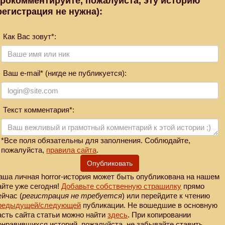
рокомментируйте, пожалуйста, эту историю
регистрация не нужна):
Как Вас зовут*:
Ваш e-mail* (нигде не публикуется):
Текст комментария*:
*Все поля обязательны для заполнения. Соблюдайте,
пожалуйста,
правила сайта
.
Опубликовать
аша личная horror-история может быть опубликована на нашем
айте уже сегодня!
Добавьте собственную страшилку
прямо
ейчас (
регистрация не требуется
) или перейдите к чтению
редыдущей
/следующей
публикации. Не вошедшие в основную
асть сайта статьи можно найти
здесь
. При копировании
онравившихся историй, пожалуйста, не забывайте ставить