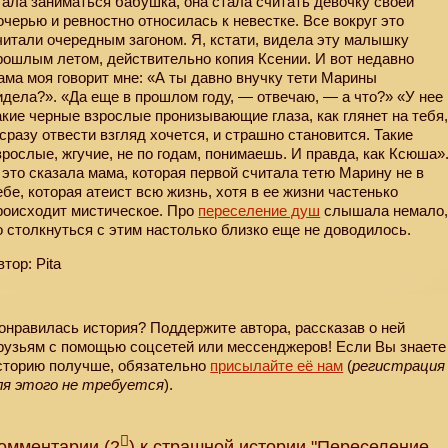
тала заниматься бабушка, она стала считать девочку своей
очерью и ревностно относилась к невестке. Все вокруг это
читали очередным загоном. Я, кстати, видела эту малышку
рошлым летом, действительно копия Ксении. И вот недавно
ама моя говорит мне: «А ты давно внучку тети Марины
идела?». «Да еще в прошлом году, — отвечаю, — а что?» «У нее
акие черные взрослые пронизывающие глаза, как глянет на тебя
 сразу отвести взгляд хочется, и страшно становится. Такие
зрослые, жгучие, не по годам, понимаешь. И правда, как Ксюша»
 это сказала мама, которая первой считала тетю Марину не в
ебе, которая атеист всю жизнь, хотя в ее жизни частенько
роисходит мистическое. Про
переселение душ
слышала немало
о столкнуться с этим настолько близко еще не доводилось.
втор: Pita
онравилась история? Поддержите автора, рассказав о ней
рузьям с помощью соцсетей или мессенджеров! Если Вы знаете
сторию получше, обязательно
присылайте её нам
(
регистрация
ля этого не требуется
).
омментарии (2
) к страшной истории "Переселение