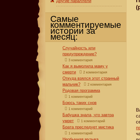
П
Другие параллели
(
Самые
комментируемые
истории за
месяц:
Случайность или
предупреждение?
3 комментария
Как я вымолила маму у
смерти
2 комментария
Откуда взялся этот странный
мальчик?
2 комментария
Родовая программа
1 комментарий
Боюсь таких снов
1 комментарий
В
Бабушка знала, что завтра
с
умрет
1 комментарий
с
Брата преследует мистика
п
ч
1 комментарий
Необычная музыка
п