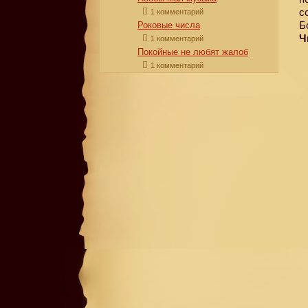
с
1 комментарий
Б
Роковые числа
Ч
1 комментарий
Покойные не любят жалоб
1 комментарий