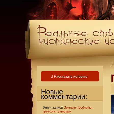
Г
Рассказать историю
Новые
комментарии:
Эля
к записи
Земные проблемы
тревожат умерших