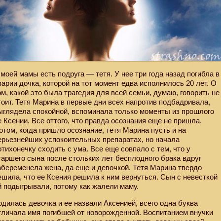
 моей мамы есть подруга — тетя. У нее три года назад погибла в
варии дочка, которой на тот момент едва исполнилось 20 лет. О
ом, какой это была трагедия для всей семьи, думаю, говорить не
тоит. Тетя Марина в первые дни всех напротив подбадривала,
ыглядела спокойной, вспоминала только моменты из прошлого
е Ксении. Все оттого, что правда осознания еще не пришла.
отом, когда пришло осознание, тетя Марина пусть и на
ерьезнейших успокоительных препаратах, но начала
отихонечку сходить с ума. Все еще совпало с тем, что у
таршего сына после стольких лет бесплодного брака вдруг
абеременела жена, да еще и девочкой. Тетя Марина твердо
ешила, что ее Ксения решила к ним вернуться. Сын с невесткой
й подыгрывали, потому как жалели маму.
одилась девочка и ее назвали Аксенией, всего одна буква
тличала имя погибшей от новорожденной. Воспитанием внучки