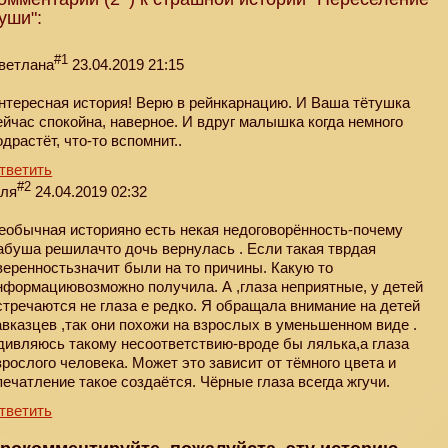
уши":
#1
ветлана
23.04.2019 21:15
нтересная история! Верю в рейнкарнацию. И Ваша тётушка
ейчас спокойна, наверное. И вдруг малышка когда немного
одрастёт, что-то вспомнит..
тветить
#2
еля
24.04.2019 02:32
еобычная историяно есть некая недоговорённость-почему
абуша решилачто дочь вернулась . Если такая тврдая
веренностьзначит были на то причины. Какую то
нформациювозможно получила. А ,глаза неприятные, у детей
стречаются не глаза е редко. Я обращала внимание на детей
авказцев ,так они похожи на взрослых в уменьшенном виде .
дивляюсь такому несоответствию-вроде бы лялька,а глаза
зрослого человека. Может это зависит от тёмного цвета и
печатление такое создаётся. Чёрные глаза всегда жгучи.
тветить