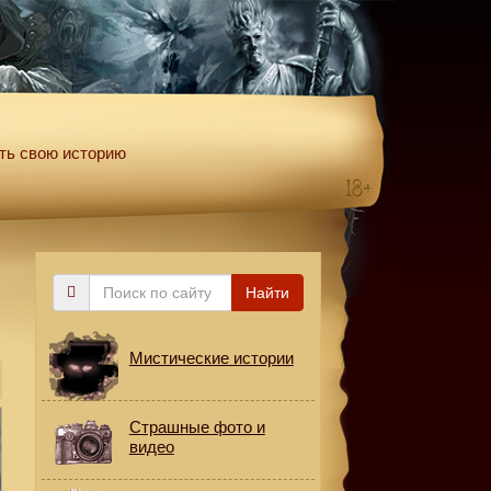
ть свою историю
Поиск
Найти
по
сайту
Мистические истории
Страшные фото и
видео