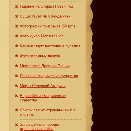
Гадание на Старый Новый год
Существует ли Слендермен
Фотографии призраков (50 шт.)
Фото кукол Monster High
Как выглядят настоящие русалки
Фото огромных пауков
Мифология Древней Греции
Японские мифические существа
Мифы Северной Америки
Европейские мифические
существа
Список самых страшных книг о
мистике
Запрещённые породы
агрессивных собак