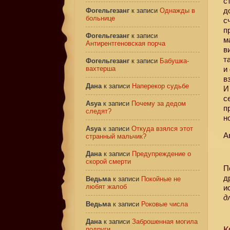
с
д
Фогельгезанг
к записи
Однажды в
больнице
с
п
Фогельгезанг
к записи
м
Антирентгеновская порча
в
т
Фогельгезанг
к записи
Бабушка-
вахтерша
и
в
Дана
к записи
Наперекор судьбе
И
с
Asya
к записи
Почему за дедом
п
следят?
н
Asya
к записи
Откуда взялся этот
А
странный мальчик?
Дана
к записи
Предупреждение о
скорой смерти
П
д
Ведьма
к записи
Покойные не
любят жалоб
и
д
Ведьма
к записи
Роковые числа
Дана
к записи
Заброшенная могила
К
подруги