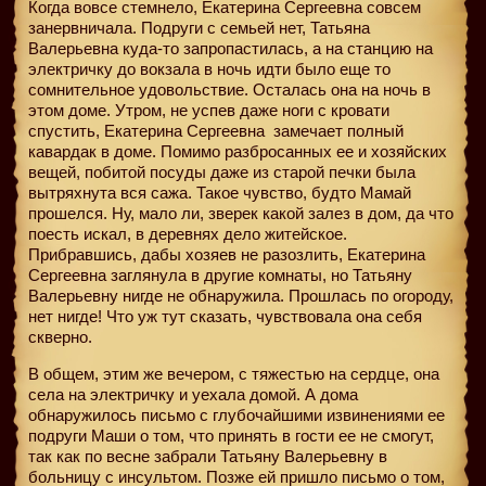
Когда вовсе стемнело, Екатерина Сергеевна совсем
занервничала. Подруги с семьей нет, Татьяна
Валерьевна куда-то запропастилась, а на станцию на
электричку до вокзала в ночь идти было еще то
сомнительное удовольствие. Осталась она на ночь в
этом доме. Утром, не успев даже ноги с кровати
спустить, Екатерина Сергеевна
замечает полный
кавардак в доме. Помимо разбросанных ее и хозяйских
вещей, побитой посуды даже из старой печки была
вытряхнута вся сажа. Такое чувство, будто Мамай
прошелся. Ну, мало ли, зверек какой залез в дом, да что
поесть искал, в деревнях дело житейское.
Прибравшись, дабы хозяев не разозлить, Екатерина
Сергеевна заглянула в другие комнаты, но Татьяну
Валерьевну нигде не обнаружила. Прошлась по огороду,
нет нигде! Что уж тут сказать, чувствовала она себя
скверно.
В общем, этим же вечером, с тяжестью на сердце, она
села на электричку и уехала домой. А дома
обнаружилось письмо с глубочайшими извинениями ее
подруги Маши о том, что принять в гости ее не смогут,
так как по весне забрали Татьяну Валерьевну в
больницу с инсультом. Позже ей пришло письмо о том,