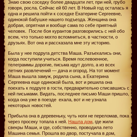
Знаю свою соседку более двадцати лет, при ней, грубо
говоря, росла. Сейчас ей 60 лет. В Новый год осталась я
одна и решила пойти к соседке Екатерине Сергеевне,
одинокой бабушке нашего подъезда. Женщина она
добрая, опрятная и вообще сама по себе приятный
человек. После боя курантов разговорились с ней обо
всем, что только могло вспомниться, в частности, о
друзьях. Вот она и рассказала мне эту историю.
Была у нее подруга детства Маша. Разъехались они,
когда поступили учиться. Время послевоенное,
телеграммы дорогие, письма идут долго, а из всех
летних развлечений — дача и огород. На тот момент
Маша вышла замуж, родила сына, а Екатерина
Сергеевна еще одинокой была, вот и решила она
поехать к подруге в гости, предварительно списавшись с
ней письмами. Видать, последнее письмо Маши пришло,
когда она уже в поезде
ехала, вот и не узнала
некоторых новостей.
Прибыла она в деревеньку, чуть ноги не переломав, пока
через просеку топала к ней.
Нашла дом
, где жили
свекры Маши, и где, собственно, проводила лето
Машина семья. Прошла во двор, постучала в дом,