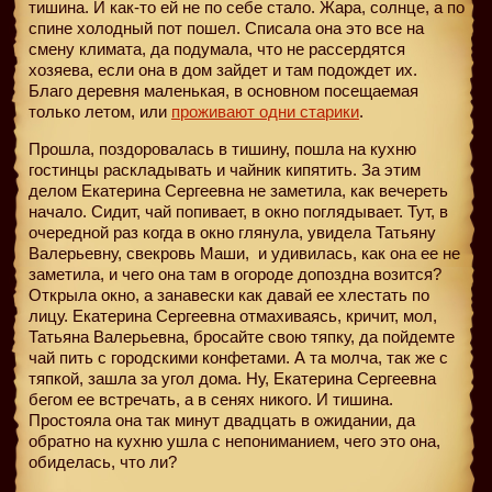
тишина. И как-то ей не по себе стало. Жара, солнце, а по
спине холодный пот пошел. Списала она это все на
смену климата, да подумала, что не рассердятся
хозяева, если она в дом зайдет и там подождет их.
Благо деревня маленькая, в основном посещаемая
только летом, или
проживают одни старики
.
Прошла, поздоровалась в тишину, пошла на кухню
гостинцы раскладывать и чайник кипятить. За этим
делом Екатерина Сергеевна не заметила, как вечереть
начало. Сидит, чай попивает, в окно поглядывает. Тут, в
очередной раз когда в окно глянула, увидела Татьяну
Валерьевну, свекровь Маши,
и удивилась, как она ее не
заметила, и чего она там в огороде допоздна возится?
Открыла окно, а занавески как давай ее хлестать по
лицу. Екатерина Сергеевна отмахиваясь, кричит, мол,
Татьяна Валерьевна, бросайте свою тяпку, да пойдемте
чай пить с городскими конфетами. А та молча, так же с
тяпкой, зашла за угол дома. Ну, Екатерина Сергеевна
бегом ее встречать, а в сенях никого. И тишина.
Простояла она так минут двадцать в ожидании, да
обратно на кухню ушла с непониманием, чего это она,
обиделась, что ли?