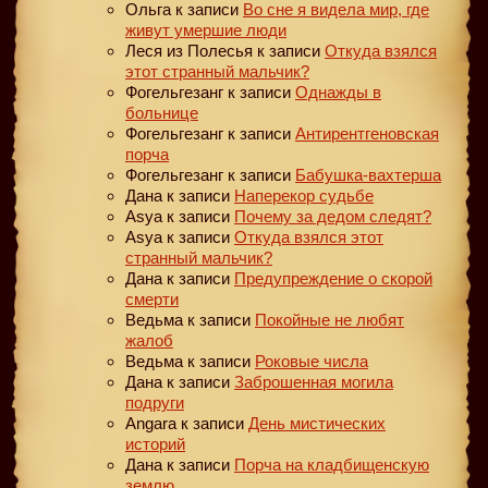
Ольга
к записи
Во сне я видела мир, где
живут умершие люди
Леся из Полесья
к записи
Откуда взялся
этот странный мальчик?
Фогельгезанг
к записи
Однажды в
больнице
Фогельгезанг
к записи
Антирентгеновская
порча
Фогельгезанг
к записи
Бабушка-вахтерша
Дана
к записи
Наперекор судьбе
Asya
к записи
Почему за дедом следят?
Asya
к записи
Откуда взялся этот
странный мальчик?
Дана
к записи
Предупреждение о скорой
смерти
Ведьма
к записи
Покойные не любят
жалоб
Ведьма
к записи
Роковые числа
Дана
к записи
Заброшенная могила
подруги
Angara
к записи
День мистических
историй
Дана
к записи
Порча на кладбищенскую
землю