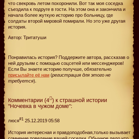
что свекровь летом похоронили. Вот так моя соседка
съездила к подруге в гости. На этом она и закончила и
начала более жуткую историю про больницу, где
солдаты второй мировой помирали. Но это уже другая
история.
Автор: Тритатуши
Понравилась история? Поддержите автора, рассказав о
ней друзьям с помощью соцсетей или мессенджеров!
Если Вы знаете историю получше, обязательно
присылайте её нам
(
регистрация для этого не
требуется
).
Комментарии (4
) к страшной истории
"Ночевка в чужом доме":
#1
люся
25.12.2019 05:58
История интересная и правдоподобная,только вызывает
сомнение поведение вашей соседки. Обычное дело,что