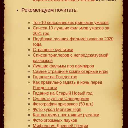
Рекомендуем почитать:
Топ-10 классических фильмов ужасов
Список 10 лучших фильмов ужасов за
2021 год
Подборка лучших фильмов ужасов 2020
года
Страшные мультики
Список триллеров с непредсказуемой
развязкой
Лучшие фильмы про вампиров
Самые страшные компьютерные игры
Гадание на Рождество
Как правильно гадать в ночь перед
Рождеством
Гадание на Старый Новый год
Существует ли Слендермен
Фотографии призраков (50 шт.)
Фото кукол Monster High
Как выглядят настоящие русалки
Фото огромных пауков
Мифология Древней Греции