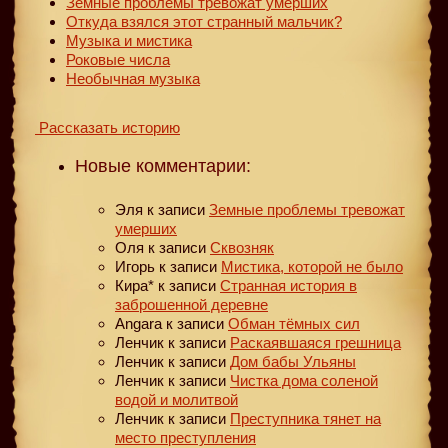
Земные проблемы тревожат умерших
Откуда взялся этот странный мальчик?
Музыка и мистика
Роковые числа
Необычная музыка
Рассказать историю
Новые комментарии:
Эля
к записи
Земные проблемы тревожат
умерших
Оля
к записи
Сквозняк
Игорь
к записи
Мистика, которой не было
Кира*
к записи
Странная история в
заброшенной деревне
Angara
к записи
Обман тёмных сил
Ленчик
к записи
Раскаявшаяся грешница
Ленчик
к записи
Дом бабы Ульяны
Ленчик
к записи
Чистка дома соленой
водой и молитвой
Ленчик
к записи
Преступника тянет на
место преступления