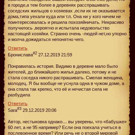
в городе,а тем более в деревнях расспрашивать
соседских жильцов о хозяевах ,если их не оказывается
дома,типа уехали куда или т.п. Она ни у кого ничем не
поинтересовалась и решила похозяйничать. Некрасиво
получилось ,вероятно и испытала недовольство
настоящей хозяйки. Странно очень -людей нет,но упорно
и молча дожидаться непонятно чего.
Ответить
#2
Бронислава
27.12.2019 21:59
Понравилась история. Видимо в деревне мало было
жителей, до ближайшего жилья далеко, потому и не
стала соседка никого распрашивать. Смелая женщина,
молодец. Я бы вообще не уснула одна в чужом доме, а
она спала так крепко, что её и нечистая сила не
разбудила
Ответить
#3
Sara
29.12.2019 20:06
Автор, нестыковка однако… вы уверены, что «бабушке»
60 лет, а не 95 например? Если она поехала учиться в
послевоенное время? Или речь не о второй мировой