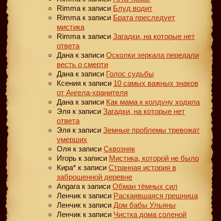
Rimma
к записи
Блуд водит
Rimma
к записи
Брата преследует
мистика
Rimma
к записи
Загадки, на которые нет
ответа
Дана
к записи
Осколки зеркала передали
весть о смерти
Дана
к записи
Голос судьбы
Ксения
к записи
10 самых важных знаков
от Ангела-хранителя
Дана
к записи
Как мама к колдуну ходила
Эля
к записи
Загадки, на которые нет
ответа
Эля
к записи
Земные проблемы тревожат
умерших
Оля
к записи
Сквозняк
Игорь
к записи
Мистика, которой не было
Кира*
к записи
Странная история в
заброшенной деревне
Angara
к записи
Обман тёмных сил
Ленчик
к записи
Раскаявшаяся грешница
Ленчик
к записи
Дом бабы Ульяны
Ленчик
к записи
Чистка дома соленой