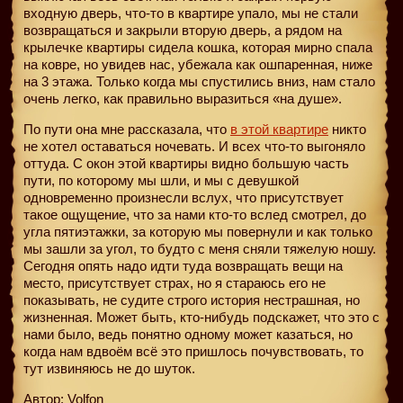
входную дверь, что-то в квартире упало, мы не стали
возвращаться и закрыли вторую дверь, а рядом на
крылечке квартиры сидела кошка, которая мирно спала
на ковре, но увидев нас, убежала как ошпаренная, ниже
на 3 этажа. Только когда мы спустились вниз, нам стало
очень легко, как правильно выразиться «на душе».
По пути она мне рассказала, что
в этой квартире
никто
не хотел оставаться ночевать. И всех что-то выгоняло
оттуда. С окон этой квартиры видно большую часть
пути, по которому мы шли, и мы с девушкой
одновременно произнесли вслух, что присутствует
такое ощущение, что за нами кто-то вслед смотрел, до
угла пятиэтажки, за которую мы повернули и как только
мы зашли за угол, то будто с меня сняли тяжелую ношу.
Сегодня опять надо идти туда возвращать вещи на
место, присутствует страх, но я стараюсь его не
показывать, не судите строго история нестрашная, но
жизненная. Может быть, кто-нибудь подскажет, что это с
нами было, ведь понятно одному может казаться, но
когда нам вдвоём всё это пришлось почувствовать, то
тут извиняюсь не до шуток.
Автор: Volfon