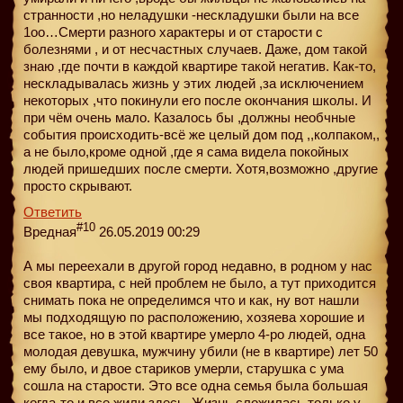
странности ,но неладушки -нескладушки были на все
1оо…Смерти разного характеры и от старости с
болезнями , и от несчастных случаев. Даже, дом такой
знаю ,где почти в каждой квартире такой негатив. Как-то,
нескладывалась жизнь у этих людей ,за исключением
некоторых ,что покинули его после окончания школы. И
при чём очень мало. Казалось бы ,должны необчные
события происходить-всё же целый дом под ,,колпаком,,
а не было,кроме одной ,где я сама видела покойных
людей пришедших после смерти. Хотя,возможно ,другие
просто скрывают.
Ответить
#10
Вредная
26.05.2019 00:29
А мы переехали в другой город недавно, в родном у нас
своя квартира, с ней проблем не было, а тут приходится
снимать пока не определимся что и как, ну вот нашли
мы подходящую по расположению, хозяева хорошие и
все такое, но в этой квартире умерло 4-ро людей, одна
молодая девушка, мужчину убили (не в квартире) лет 50
ему было, и двое стариков умерли, старушка с ума
сошла на старости. Это все одна семья была большая
когда-то и все жили здесь. Жизнь сложилась только у