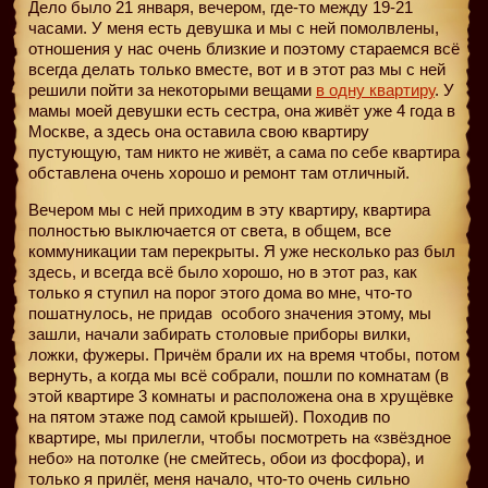
Дело было 21 января, вечером, где-то между 19-21
часами. У меня есть девушка и мы с ней помолвлены,
отношения у нас очень близкие и поэтому стараемся всё
всегда делать только вместе, вот и в этот раз мы с ней
решили пойти за некоторыми вещами
в одну квартиру
. У
мамы моей девушки есть сестра, она живёт уже 4 года в
Москве, а здесь она оставила свою квартиру
пустующую, там никто не живёт, а сама по себе квартира
обставлена очень хорошо и ремонт там отличный.
Вечером мы с ней приходим в эту квартиру, квартира
полностью выключается от света, в общем, все
коммуникации там перекрыты. Я уже несколько раз был
здесь, и всегда всё было хорошо, но в этот раз, как
только я ступил на порог этого дома во мне, что-то
пошатнулось, не придав
особого значения этому, мы
зашли, начали забирать столовые приборы вилки,
ложки, фужеры. Причём брали их на время чтобы, потом
вернуть, а когда мы всё собрали, пошли по комнатам (в
этой квартире 3 комнаты и расположена она в хрущёвке
на пятом этаже под самой крышей). Походив по
квартире, мы прилегли, чтобы посмотреть на «звёздное
небо» на потолке (не смейтесь, обои из фосфора), и
только я прилёг, меня начало, что-то очень сильно