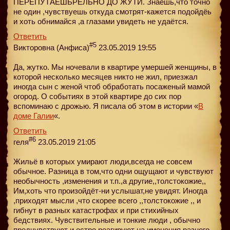
ПЕРЕПУТАЕШЬРЕЛЬНО ДО ЖУТИ. Знаешь,что точно
не один ,чувствуешь откуда смотрят-кажется подойдёь
и хоть обнимайся ,а глазами увидеть не удаётся.
Ответить
#5
Викторовна (Анфиса)
23.05.2019 19:55
Да, жутко. Мы ночевали в квартире умершей женщины, в
которой несколько месяцев никто не жил, приезжал
иногда сын с женой чтоб обработать посаженый мамой
огород. О событиях в этой квартире до сих пор
вспоминаю с дрожью. Я писала об этом в истории «
В
доме Галии
«.
Ответить
#6
геля
23.05.2019 21:05
Жильё в которых умирают люди,всегда не совсем
обычное. Разница в том,что одни ощущают и чувствуют
необычность ,изменения и т.п.,а другие,,толстокожие,,
Им,хоть что произойдёт-ни услышат,не увидят. Иногда
,приходят мысли ,что скорее всего ,,толстокожие ,, и
гибнут в разных катастрофах и при стихийных
бедствиях. Чувствительные и тонкие люди , обычно
предчувствуют и остро реагируют на именения разного