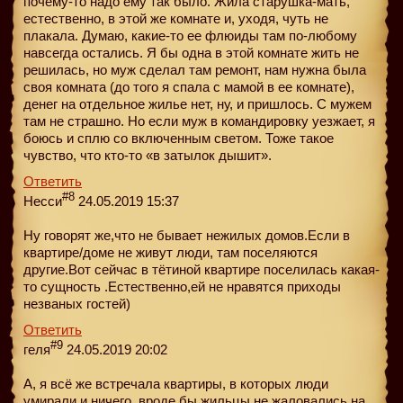
почему-то надо ему так было. Жила старушка-мать,
естественно, в этой же комнате и, уходя, чуть не
плакала. Думаю, какие-то ее флюиды там по-любому
навсегда остались. Я бы одна в этой комнате жить не
решилась, но муж сделал там ремонт, нам нужна была
своя комната (до того я спала с мамой в ее комнате),
денег на отдельное жилье нет, ну, и пришлось. С мужем
там не страшно. Но если муж в командировку уезжает, я
боюсь и сплю со включенным светом. Тоже такое
чувство, что кто-то «в затылок дышит».
Ответить
#8
Несси
24.05.2019 15:37
Ну говорят же,что не бывает нежилых домов.Если в
квартире/доме не живут люди, там поселяются
другие.Вот сейчас в тётиной квартире поселилась какая-
то сущность .Естественно,ей не нравятся приходы
незваных гостей)
Ответить
#9
геля
24.05.2019 20:02
А, я всё же встречала квартиры, в которых люди
умирали и ничего ,вроде бы жильцы не жаловались на