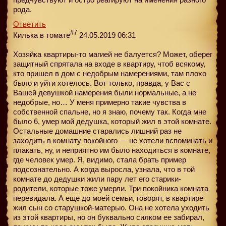
рода.
Ответить
#7
Килька в томате
24.05.2019 06:31
Хозяйка квартиры-то магией не балуется? Может, оберег
защитный спрятала на входе в квартиру, чтоб всякому,
кто пришел в дом с недобрым намерениями, там плохо
было и уйти хотелось. Вот только, правда, у Вас с
Вашей девушкой намерения были нормальные, а не
недобрые, но… У меня примерно такие чувства в
собственной спальне, но я знаю, почему так. Когда мне
было 6, умер мой дедушка, который жил в этой комнате.
Остальные домашние старались лишний раз не
заходить в комнату покойного — не хотели вспоминать и
плакать, ну, и неприятно им было находиться в комнате,
где человек умер. Я, видимо, стала брать пример
подсознательно. А когда выросла, узнала, что в той
комнате до дедушки жили пару лет его старики-
родители, которые тоже умерли. Три покойника комната
перевидала. А еще до моей семьи, говорят, в квартире
жил сын со старушкой-матерью. Она не хотела уходить
из этой квартиры, но он буквально силком ее забирал,