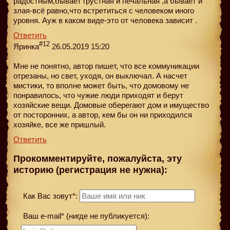
радостным,бывает грустная и печальная ,а бывает и
злая-всё равно,что встретиться с человеком иного
уровня. Ауж в каком виде-это от человека зависит .
Ответить
#12
Яринка
26.05.2019 15:20
Мне не понятно, автор пишет, что все коммуникации
отрезаны, но свет, уходя, он выключал. А насчет
мистики, то вполне может быть, что домовому не
понравилось, что чужие люди приходят и берут
хозяйские вещи. Домовые оберегают дом и имущество
от посторонних, а автор, кем бы он ни приходился
хозяйке, все же пришлый.
Ответить
Прокомментируйте, пожалуйста, эту
историю (регистрация не нужна):
Как Вас зовут*:
Ваш e-mail* (нигде не публикуется):