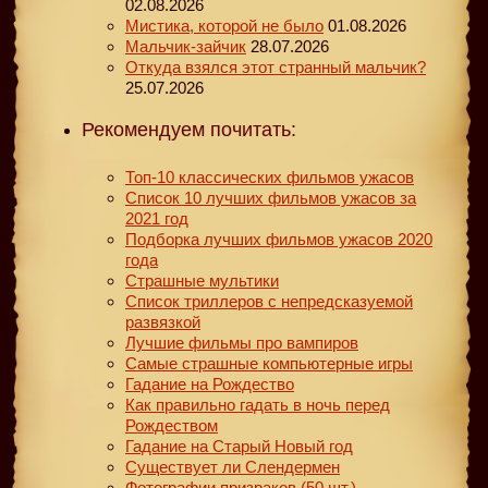
02.08.2026
Мистика, которой не было
01.08.2026
Мальчик-зайчик
28.07.2026
Откуда взялся этот странный мальчик?
25.07.2026
Рекомендуем почитать:
Топ-10 классических фильмов ужасов
Список 10 лучших фильмов ужасов за
2021 год
Подборка лучших фильмов ужасов 2020
года
Страшные мультики
Список триллеров с непредсказуемой
развязкой
Лучшие фильмы про вампиров
Самые страшные компьютерные игры
Гадание на Рождество
Как правильно гадать в ночь перед
Рождеством
Гадание на Старый Новый год
Существует ли Слендермен
Фотографии призраков (50 шт.)