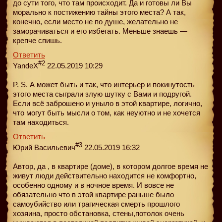
до сути того, что там происходит. Да и готовы ли Вы
морально к постижению тайны этого места? А так,
конечно, если место не по душе, желательно не
заморачиваться и его избегать. Меньше знаешь —
крепче спишь.
Ответить
#2
YandeX
22.05.2019 10:29
P. S. А может быть и так, что интерьер и покинутость
этого места сыграли злую шутку с Вами и подругой.
Если всё заброшено и уныло в этой квартире, логично,
что могут быть мысли о том, как неуютно и не хочется
там находиться.
Ответить
#3
Юрий Васильевич
22.05.2019 16:32
Автор, да , в квартире (доме), в котором долгое время не
живут люди действительно находится не комфортно,
особенно одному и в ночное время. И вовсе не
обязательно что в этой квартире раньше было
самоубийство или трагическая смерть прошлого
хозяина, просто обстановка, стены,потолок очень