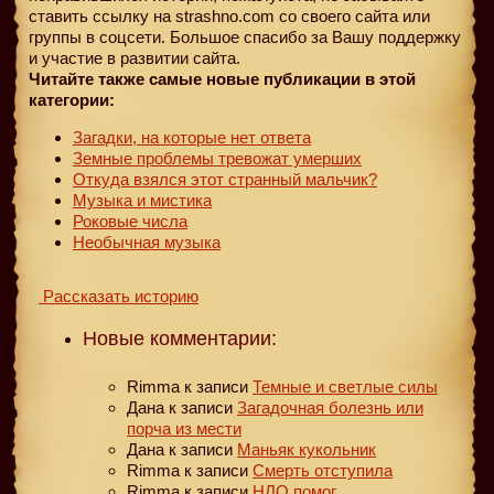
ставить ссылку на strashno.com со своего сайта или
группы в соцсети. Большое спасибо за Вашу поддержку
и участие в развитии сайта.
Читайте также самые новые публикации в этой
категории:
Загадки, на которые нет ответа
Земные проблемы тревожат умерших
Откуда взялся этот странный мальчик?
Музыка и мистика
Роковые числа
Необычная музыка
Рассказать историю
Новые комментарии:
Rimma
к записи
Темные и светлые силы
Дана
к записи
Загадочная болезнь или
порча из мести
Дана
к записи
Маньяк кукольник
Rimma
к записи
Смерть отступила
Rimma
к записи
НЛО помог