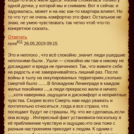
одной дочки, у которой мы и снимаем. Вот я сейчас и
задумалась, может и на нас как-то квартира влияет. Но
то что тут не очень комфортно это факт. Остальное не
знаю, не умею чувствовать так четко чтоб что-то
конкретное сказать.
Ответить
#11
геля
26.05.2019 09:15
Это и неплохо , что всё спокойно ,значит люди ушедшие
неплохими были . Ушли — спокойно им там и никому не
досаждают и вреда не причиняют. Так, что живите себе
на радость и не заморачивайтесь лишний раз. После
войны в тылу на оккупированных территориях,сколько
смертей было ……В блокадном Ленинграде в каждом
жилье покойники …,а люди прекрасно жили и ничего
…,хотя наверняка ,ощущали и дискомфорт и неприятные
чувства. Скорее всего Смерть нам надо уважать и
почтительно относиться ,тогда и все страхи, что
посещают будут не страшны. Ну, что же сделаешь,если
она всюду . Интересный факт установила-поскольку я
её приближение чувствую и ощущаю,что она тоже с
разным настроением приходит к людям. К одним с