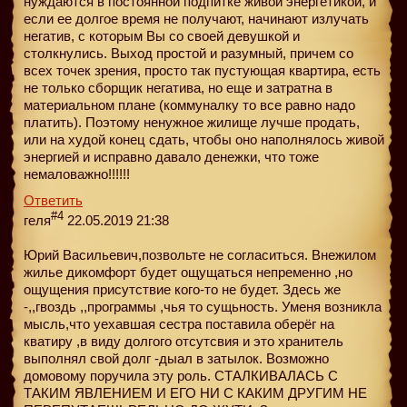
нуждаются в постоянной подпитке живой энергетикой, и
если ее долгое время не получают, начинают излучать
негатив, с которым Вы со своей девушкой и
столкнулись. Выход простой и разумный, причем со
всех точек зрения, просто так пустующая квартира, есть
не только сборщик негатива, но еще и затратна в
материальном плане (коммуналку то все равно надо
платить). Поэтому ненужное жилище лучше продать,
или на худой конец сдать, чтобы оно наполнялось живой
энергией и исправно давало денежки, что тоже
немаловажно!!!!!!
Ответить
#4
геля
22.05.2019 21:38
Юрий Васильевич,позвольте не согласиться. Внежилом
жилье дикомфорт будет ощущаться непременно ,но
ощущения присутствие кого-то не будет. Здесь же
-,,гвоздь ,,программы ,чья то сущьность. Уменя возникла
мысль,что уехавшая сестра поставила оберёг на
кватиру ,в виду долгого отсутсвия и это хранитель
выполнял свой долг -дыал в затылок. Возможно
домовому поручила эту роль. СТАЛКИВАЛАСЬ С
ТАКИМ ЯВЛЕНИЕМ И ЕГО НИ С КАКИМ ДРУГИМ НЕ