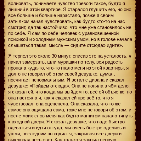
волновать, понимаете чувство тревоги такое, будто я
лишний в этой квартире. Я старался глушить его, но оно
всё больше и больше нарастало, позже я своим
затылком начал чувствовать, как будто кто-то на нас
смотрит, да так настойчиво, что мне уже становилось не
по себе. Я сам по себе человек с уравновешенной
психикой и холодным мужским умом, но в голове начала
слышаться такая
мысль — «идите отсюда» идите».
Я терпел это около 30 минут, списав это на усталость, я
начал замерзать, шли мурашки по телу, вся радость
пропала куда-то, что-то гнало меня из этой квартиры, я
долго не говорил об этом своей девушке, думал,
посчитает ненормальным. Я встал с дивана и сказал
девушке: «Пойдем отсюда». Она не поняла в чём дело,
я сказал ей, что когда мы выйдем то, всё ей объясню, но
она настояла и, как я сказал ей про всё то, что я
чувствовал, она оцепенела. Она сказала, что то же
самое она ощущала сама, тоже мне не говоря об этом, и
после моих слов меня как будто магнитом начало тянуть
к входной двери. Я сказал девушке, что надо быстро
одеваться и идти оттуда, мы очень быстро оделись и
ушли, последним выходил
я, закрывая все двери и
выключая весь свет. Как только я закрыл первую