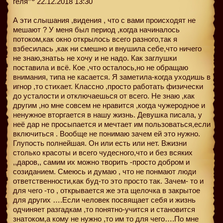
геля
22.12.2018 13:30
А эти слышания ,видения , что с вами происходят не
мешают ? У меня был период ,когда начиналось
потоком,как окно открылось всего разного,так я
взбесилась ,как ни смешно и внушила себе,что ничего
не знаю,знатьь не хочу и не надо. Как заглушки
поставила и всё. Кое ,что осталось,но не обращаю
внимания, типа не касается. Я заметила-когда уходишь в
игнор ,то стихает. Классно ,просто работать физически
до усталости и отключаешься от всего. Не знаю ,как
другим ,но мне совсем не нравится ,когда чужеродное и
ненужное вторгается в нашу жизнь. Девушка писала, у
неё дар не просыпается и мечтает им пользоваться,если
включиться . Вообще не понимаю зачем ей это нужно.
Глупость полнейшая. Он или есть или нет. Вжизни
столько красоты и всего чудесного,что и без всяких
,,даров,, самим их можно творить -просто добром и
созиданием. Смеюсь и думаю , что не понмают люди
ответственности,как буд-то это просто так. Зачем- то и
для чего -то , открывается же эта щелочка в закрытое
для других ….Если человек посвящает себя и жизнь
одчиняет разгадкам ,то понятно-учится и становится
знатоком,а кому не нужно ,то им то для чего….По мне