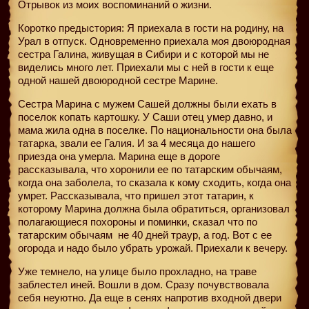
Отрывок из моих воспоминаний о жизни.
Коротко предыстория: Я приехала в гости на родину, на
Урал в отпуск. Одновременно приехала моя двоюродная
сестра Галина, живущая в Сибири и с которой мы не
виделись много лет. Приехали мы с ней в гости к еще
одной нашей двоюродной сестре Марине.
Сестра Марина с мужем Сашей должны были ехать в
поселок копать картошку. У Саши отец умер давно, и
мама жила одна в поселке. По национальности она была
татарка, звали ее Галия. И за 4 месяца до нашего
приезда она умерла. Марина еще в дороге
рассказывала, что хоронили ее по татарским обычаям,
когда она заболела, то сказала к кому сходить, когда она
умрет. Рассказывала, что пришел этот татарин, к
которому Марина должна была обратиться, организовал
полагающиеся похороны и поминки, сказал что по
татарским обычаям
не 40 дней траур, а год. Вот с ее
огорода и надо было убрать урожай. Приехали к вечеру.
Уже темнело, на улице было прохладно, на траве
заблестел иней. Вошли в дом. Сразу почувствовала
себя неуютно. Да еще в сенях напротив входной двери