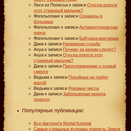
Леся из Полесья
к записи
Откуда взялся
этот странный мальчик?
Фогельгезанг
к записи
Однажды в
больнице
Фогельгезанг
к записи
Антирентгеновская
порча
Фогельгезанг
к записи
Бабушка-вахтерша
Дана
к записи
Наперекор судьбе
Asya
к записи
Почему за дедом следят?
Asya
к записи
Откуда взялся этот
странный мальчик?
Дана
к записи
Предупреждение о скорой
смерти
Ведьма
к записи
Покойные не любят
жалоб
Ведьма
к записи
Роковые числа
Дана
к записи
Заброшенная могила
подруги
Популярные публикации:
Все фаталити Mortal Kombat
Самые страшные вулканы планеты Земля