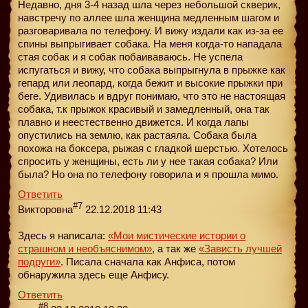
Недавно, дня 3-4 назад шла через небольшой скверик,
навстречу по аллее шла женщина медленным шагом и
разговаривала по телефону. И вижу издали как из-за ее
спины выпрыгивает собака. На меня когда-то нападала
стая собак и я собак побаиваваюсь. Не успела
испугаться и вижу, что собака выпрыгнула в прыжке как
гепард или леопард, когда бежит и высокие прыжки при
беге. Удивилась и вдруг понимаю, что это не настоящая
собака, т.к прыжок красивый и замедленный, она так
плавно и неестественно движется. И когда лапы
опустились на землю, как растаяла. Собака была
похожа на боксера, рыжая с гладкой шерстью. Хотелось
спросить у женщины, есть ли у нее такая собака? Или
была? Но она по телефону говорила и я прошла мимо.
Ответить
#7
Викторовна
22.12.2018 11:43
Здесь я написала:
«Мои мистические истории о
страшном и необъяснимом»
, а так же
«Зависть лучшей
подруги»
. Писала сначала как Анфиса, потом
обнаружила здесь еще Анфису.
Ответить
#8