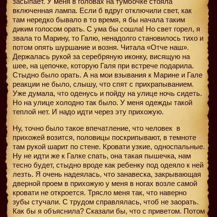
засыпает. У меня в головах на тумбочке стояла
включенная лампа. Если б вдруг отключили свет, как
там нередко бывало в то время, я бы начала таким
диким голосом орать. С ума бы сошла! Но свет горел, я
звала то Марину, то Галю, ненадолго становилось тихо и
потом опять шуршание и возня. Читала «Отче наш».
Держалась рукой за серебряную иконку, висящую на
шее, на цепочке, которую Галя при встрече подарила.
Стыдно было орать. А на мои взывания к Марине и Гале
реакции не было, слышу, что спят с прихрапыванием.
Уже думала, что оденусь и пойду на улице ночь сидеть.
Но на улице холодно так было. У меня одежды такой
теплой нет. И надо идти через эту прихожую.
Ну, точно было такое впечатление, что человек
в
прихожей возится, половицы поскрипывают, в темноте
там рукой шарит по стене. Кровати узкие, односпальные.
Ну не идти же к Галке спать, она такая пышечка, нам
тесно будет, стыдно вроде как ребенку под одеяло к ней
лезть. Я очень надеялась, что занавеска, закрывающая
дверной проем в прихожую у меня в ногах возле самой
кровати не откроется. Трясло меня так, что наверно
зубы стучали. С трудом справлялась, чтоб не заорать.
Как бы я объяснила? Сказали бы, что с приветом. Потом