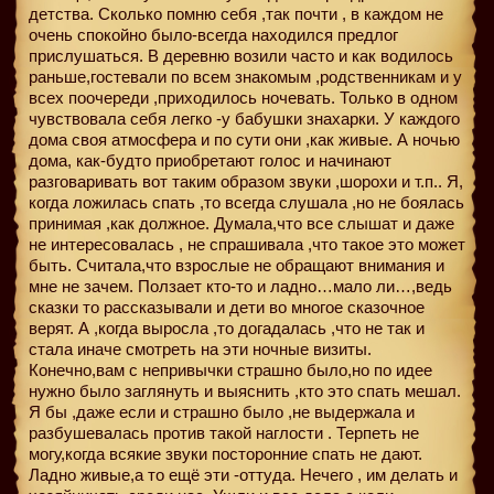
детства. Сколько помню себя ,так почти , в каждом не
очень спокойно было-всегда находился предлог
прислушаться. В деревню возили часто и как водилось
раньше,гостевали по всем знакомым ,родственникам и у
всех поочереди ,приходилось ночевать. Только в одном
чувствовала себя легко -у бабушки знахарки. У каждого
дома своя атмосфера и по сути они ,как живые. А ночью
дома, как-будто приобретают голос и начинают
разговаривать вот таким образом звуки ,шорохи и т.п.. Я,
когда ложилась спать ,то всегда слушала ,но не боялась
принимая ,как должное. Думала,что все слышат и даже
не интересовалась , не спрашивала ,что такое это может
быть. Считала,что взрослые не обращают внимания и
мне не зачем. Ползает кто-то и ладно…мало ли…,ведь
сказки то рассказывали и дети во многое сказочное
верят. А ,когда выросла ,то догадалась ,что не так и
стала иначе смотреть на эти ночные визиты.
Конечно,вам с непривычки страшно было,но по идее
нужно было заглянуть и выяснить ,кто это спать мешал.
Я бы ,даже если и страшно было ,не выдержала и
разбушевалась против такой наглости . Терпеть не
могу,когда всякие звуки посторонние спать не дают.
Ладно живые,а то ещё эти -оттуда. Нечего , им делать и