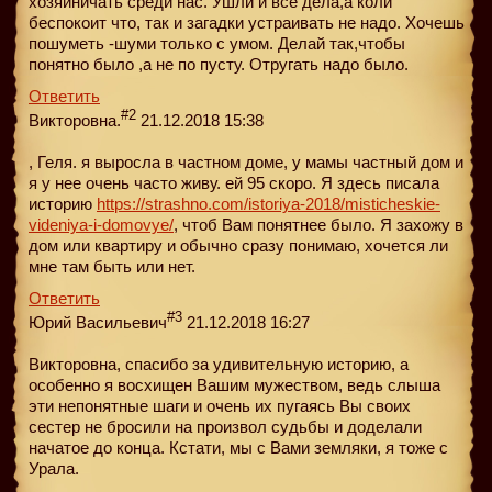
хозяйничать среди нас. Ушли и все дела,а коли
беспокоит что, так и загадки устраивать не надо. Хочешь
пошуметь -шуми только с умом. Делай так,чтобы
понятно было ,а не по пусту. Отругать надо было.
Ответить
#2
Викторовна.
21.12.2018 15:38
, Геля. я выросла в частном доме, у мамы частный дом и
я у нее очень часто живу. ей 95 скоро. Я здесь писала
историю
https://strashno.com/istoriya-2018/misticheskie-
videniya-i-domovye/
, чтоб Вам понятнее было. Я захожу в
дом или квартиру и обычно сразу понимаю, хочется ли
мне там быть или нет.
Ответить
#3
Юрий Васильевич
21.12.2018 16:27
Викторовна, спасибо за удивительную историю, а
особенно я восхищен Вашим мужеством, ведь слыша
эти непонятные шаги и очень их пугаясь Вы своих
сестер не бросили на произвол судьбы и доделали
начатое до конца. Кстати, мы с Вами земляки, я тоже с
Урала.