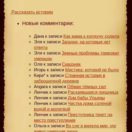
Рассказать историю
Новые комментарии:
Дана
к записи
Как мама к колдуну ходила
Эля
к записи
Загадки, на которые нет
ответа
Эля
к записи
Земные проблемы тревожат
умерших
Оля
к записи
Сквозняк
Игорь
к записи
Мистика, которой не было
Кира*
к записи
Странная история в
заброшенной деревне
Angara
к записи
Обман тёмных сил
Ленчик
к записи
Раскаявшаяся грешница
Ленчик
к записи
Дом бабы Ульяны
Ленчик
к записи
Чистка дома соленой
водой и молитвой
Ленчик
к записи
Преступника тянет на
место преступления
Ольга
к записи
Во сне я видела мир, где
живут умершие люди