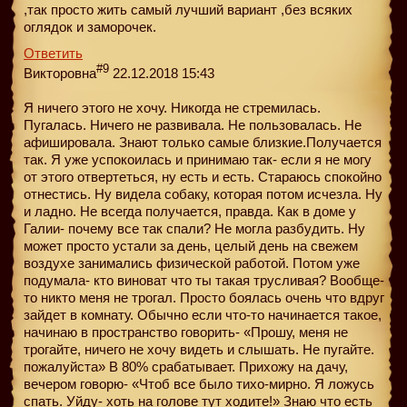
,так просто жить самый лучший вариант ,без всяких
оглядок и заморочек.
Ответить
#9
Викторовна
22.12.2018 15:43
Я ничего этого не хочу. Никогда не стремилась.
Пугалась. Ничего не развивала. Не пользовалась. Не
афишировала. Знают только самые близкие.Получается
так. Я уже успокоилась и принимаю так- если я не могу
от этого отвертеться, ну есть и есть. Стараюсь спокойно
отнестись. Ну видела собаку, которая потом исчезла. Ну
и ладно. Не всегда получается, правда. Как в доме у
Галии- почему все так спали? Не могла разбудить. Ну
может просто устали за день, целый день на свежем
воздухе занимались физической работой. Потом уже
подумала- кто виноват что ты такая трусливая? Вообще-
то никто меня не трогал. Просто боялась очень что вдруг
зайдет в комнату. Обычно если что-то начинается такое,
начинаю в пространство говорить- «Прошу, меня не
трогайте, ничего не хочу видеть и слышать. Не пугайте.
пожалуйста» В 80% срабатывает. Прихожу на дачу,
вечером говорю- «Чтоб все было тихо-мирно. Я ложусь
спать. Уйду- хоть на голове тут ходите!» Знаю что есть