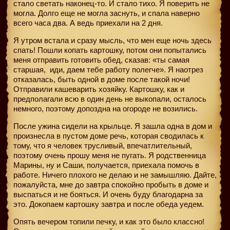
стало светать наконец-то. И стало тихо. Я поверить не
могла. Долго еще не могла заснуть, и спала наверно
всего часа два. А ведь приехали на 2 дня.
Я утром встала и сразу мысль, что мен еще ночь здесь
спать! Пошли копать картошку, потом они попытались
меня отправить готовить обед, сказав: «ты самая
старшая,
иди, даем тебе работу полегче». Я наотрез
отказалась, быть одной в доме после такой ночи!
Отправили кашеварить хозяйку. Картошку, как и
предполагали всю в один день не выкопали, осталось
немного, поэтому допоздна на огороде не возились.
После ужина сидели на крыльце. Я зашла одна в дом и
произнесла в пустом доме речь, которая сводилась к
тому, что я человек трусливый, впечатлительный,
поэтому очень прошу меня не пугать. Я родственница
Марины, ну и Саши, получается, приехала помочь в
работе. Ничего плохого не делаю и не замышляю. Дайте,
пожалуйста, мне до завтра спокойно пробыть в доме и
выспаться и не бояться. И очень буду благодарна за
это. Докопаем картошку завтра и после обеда уедем.
Опять вечером топили печку, и как это было классно!