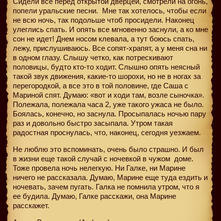
Сидели все перед открытой дверцей, смотрели на огонь,
попели уральские песни.
Мне так хотелось, чтобы если
не всю ночь, так подольше чтоб просидели. Наконец
улеглись спать. И опять все мгновенно заснули, а ко мне
сон не идет! Днем носом клевала, а тут боюсь спать,
лежу, прислушиваюсь. Все сопят-храпят, а у меня сна ни
в одном глазу. Слышу четко, как потрескивают
половицы, будто кто-то ходит. Слышно опять неясный
такой звук движения, какие-то шорохи, но не в ногах за
перегородкой, а все это в той половине, где Саша с
Мариной спят. Думаю: «вот и ходи там, возле сыночка».
Полежала, полежала часа 2, уже такого ужаса не было.
Боялась, конечно, но заснула. Просыпалась ночью пару
раз и довольно быстро засыпала. Утром такая
радостная проснулась, что, наконец, сегодня уезжаем.
Не люблю это вспоминать, очень было страшно. И был
в жизни еще такой случай с ночевкой в чужом
доме.
Тоже провела ночь нелегкую. Ни Галке, ни Марине
ничего не рассказала. Думаю, Марине еще туда ездить и
ночевать, зачем пугать. Галка не помнила утром, что я
ее будила. Думаю, Галке расскажи, она Марине
расскажет.