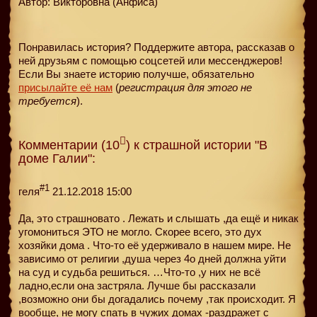
Автор: Викторовна (Анфиса)
Понравилась история? Поддержите автора, рассказав о
ней друзьям с помощью соцсетей или мессенджеров!
Если Вы знаете историю получше, обязательно
присылайте её нам
(
регистрация для этого не
требуется
).
Комментарии (10
) к страшной истории "В
доме Галии":
#1
геля
21.12.2018 15:00
Да, это страшновато . Лежать и слышать ,да ещё и никак
угомониться ЭТО не могло. Скорее всего, это дух
хозяйки дома . Что-то её удерживало в нашем мире. Не
зависимо от религии ,душа через 4о дней должна уйти
на суд и судьба решиться. …Что-то ,у них не всё
ладно,если она застряла. Лучше бы рассказали
,возможно они бы догадались почему ,так происходит. Я
вообще, не могу спать в чужих домах -раздражет с