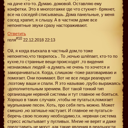
на даче кто-то. Думаю. домовой. Оставляю ему
конфетки. Это в многоэтажке где что стукнет- брякнет,
все на соседей списываешь. Дома панельные, у меня
сосед храпит, я слышу. А в частном доме все
непонятные звуки сразу настораживают.
Ответить
#10
геля
22.12.2018 22:13
Ой, я когда въехала в частный дом,то тоже
непонятно,что творилось . То ,ночью шлёпает, кто-то по
кухне,то странные вещи происходят ,то видения
незнакомых людей -а думать не очень то хочется и
заморачиваться. Когда, слишком -тоже разговариваю и
помогает. Они понимают. Вот не все люди реагируют
,поэтому ваши и спали. Я это называю ,грубо выражаясь
-дополнительным зрением. Вот такой тонкий тип
организации нервной системы и тут главное не бояться.
Хорошо в таких случаях ,чтобы не пугаться,помогает
мурлыкание песен. Хоть, про себя петь можно. Может
смешно ,но затишье настуает. И главное не пугаться-
беречь свою психику необходимо,т.к. нервная система
стресс испытывает у пугливых. Мнгие не верят и даже
представить не могут ,как такие явления в реальности