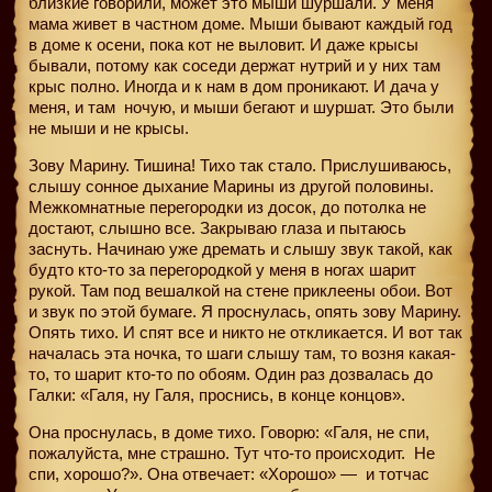
близкие говорили, может это мыши шуршали. У меня
мама живет в частном доме. Мыши бывают каждый год
в доме к осени, пока кот не выловит. И даже крысы
бывали, потому как соседи держат нутрий и у них там
крыс полно. Иногда и к нам в дом проникают. И дача у
меня, и там
ночую, и мыши бегают и шуршат. Это были
не мыши и не крысы.
Зову Марину. Тишина! Тихо так стало. Прислушиваюсь,
слышу сонное дыхание Марины из другой половины.
Межкомнатные перегородки из досок, до потолка не
достают, слышно все. Закрываю глаза и пытаюсь
заснуть. Начинаю уже дремать и слышу звук такой, как
будто кто-то за перегородкой у меня в ногах шарит
рукой. Там под вешалкой на стене приклеены обои. Вот
и звук по этой бумаге. Я проснулась, опять зову Марину.
Опять тихо. И спят все и никто не откликается. И вот так
началась эта ночка, то шаги слышу там, то возня какая-
то, то шарит кто-то по обоям. Один раз дозвалась до
Галки: «Галя, ну Галя, проснись, в конце концов».
Она проснулась, в доме тихо. Говорю: «Галя, не спи,
пожалуйста, мне страшно. Тут что-то происходит.
Не
спи, хорошо?». Она отвечает: «Хорошо» — и тотчас