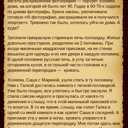
висела раскрашенная фотография — портрет хозяйки
дома, на которой ей было лет 40. Годах в 60-70-х ходили
по домам фотографы, брали заказы, увеличивали
готовую ч/б фотографию, раскрашивали ее и получался
«портрет». Тревожно так было, хотелось уйти из дома. А
куда?
Затопили прекрасную старинную печь-голландку. Жилье
довольно просторное, разделено на 2 половины. При
входе маленькая квадратная прихожая, на ее стенах
вешалки для одежды и из нее двери в каждую половину.
В одной половине русская печь, в углу за печью
отгорожена кухня, в остальной части столовая и у
деревянной перегородки —
кровать.
Хозяева, Саша с Мариной, ушли спать в ту половину.
Нам с Галкой досталась комната с печкой-голландкой.
Уже было поздно, все улеглись и быстро заснули. Я
спала совсем недолго и проснулась от какого-то
движения и слышу, что в этой маленькой прихожей кто-
то возится. В то же время, слышу, как сопит Галка в
одной со мной комнате и как храпит Саша в соседней. А
прихожая эта у меня в ногах, кровать упирается в
деревянную дощатую перегородку. Мне потом здесь мои