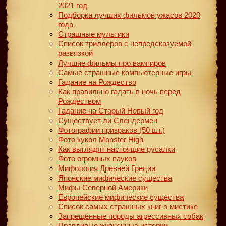
2021 год
Подборка лучших фильмов ужасов 2020
года
Страшные мультики
Список триллеров с непредсказуемой
развязкой
Лучшие фильмы про вампиров
Самые страшные компьютерные игры
Гадание на Рождество
Как правильно гадать в ночь перед
Рождеством
Гадание на Старый Новый год
Существует ли Слендермен
Фотографии призраков (50 шт.)
Фото кукол Monster High
Как выглядят настоящие русалки
Фото огромных пауков
Мифология Древней Греции
Японские мифические существа
Мифы Северной Америки
Европейские мифические существа
Список самых страшных книг о мистике
Запрещённые породы агрессивных собак
Правдивые жизненные истории