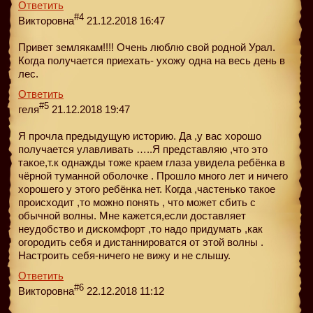
Ответить
#4
Викторовна
21.12.2018 16:47
Привет землякам!!!! Очень люблю свой родной Урал.
Когда получается приехать- ухожу одна на весь день в
лес.
Ответить
#5
геля
21.12.2018 19:47
Я прочла предыдущую историю. Да ,у вас хорошо
получается улавливать …..Я представляю ,что это
такое,т.к однажды тоже краем глаза увидела ребёнка в
чёрной туманной оболочке . Прошло много лет и ничего
хорошего у этого ребёнка нет. Когда ,частенько такое
происходит ,то можно понять , что может сбить с
обычной волны. Мне кажется,если доставляет
неудобство и дискомфорт ,то надо придумать ,как
огородить себя и дистаннироватся от этой волны .
Настроить себя-ничего не вижу и не слышу.
Ответить
#6
Викторовна
22.12.2018 11:12