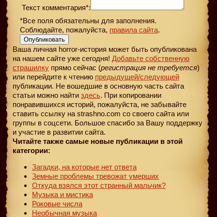
Текст комментария*:
*Все поля обязательны для заполнения.
Соблюдайте, пожалуйста,
правила сайта
.
Опубликовать
Ваша личная horror-история может быть опубликована
на нашем сайте уже сегодня!
Добавьте собственную
страшилку
прямо сейчас (
регистрация не требуется
)
или перейдите к чтению
предыдущей
/следующей
публикации. Не вошедшие в основную часть сайта
статьи можно найти
здесь
. При копировании
понравившихся историй, пожалуйста, не забывайте
ставить ссылку на strashno.com со своего сайта или
группы в соцсети. Большое спасибо за Вашу поддержку
и участие в развитии сайта.
Читайте также самые новые публикации в этой
категории:
Загадки, на которые нет ответа
Земные проблемы тревожат умерших
Откуда взялся этот странный мальчик?
Музыка и мистика
Роковые числа
Необычная музыка